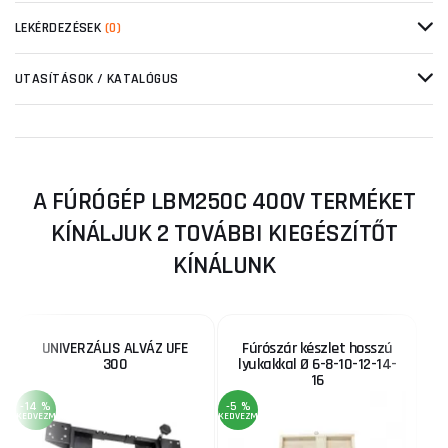
LEKÉRDEZÉSEK
(0)
UTASÍTÁSOK / KATALÓGUS
A FÚRÓGÉP LBM250C 400V TERMÉKET
KÍNÁLJUK 2 TOVÁBBI KIEGÉSZÍTŐT
KÍNÁLUNK
UNIVERZÁLIS ALVÁZ UFE
Fúrószár készlet hosszú
300
lyukakkal Ø 6-8-10-12-14-
16
-14 %
-5 %
KEDVEZMÉNY
KEDVEZMÉNY