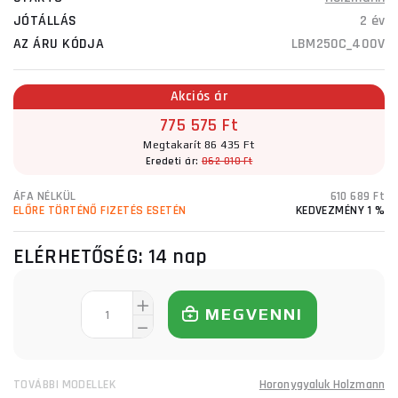
JÓTÁLLÁS
2 év
AZ ÁRU KÓDJA
LBM250C_400V
Akciós ár
775 575 Ft
Megtakarít 86 435 Ft
Eredeti ár:
862 010 Ft
ÁFA NÉLKÜL
610 689 Ft
ELŐRE TÖRTÉNŐ FIZETÉS ESETÉN
KEDVEZMÉNY 1 %
ELÉRHETŐSÉG:
14 nap
MEGVENNI
TOVÁBBI MODELLEK
Horonygyaluk Holzmann