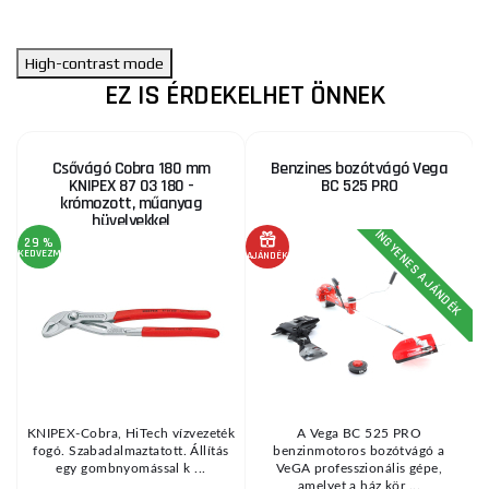
High-contrast mode
EZ IS ÉRDEKELHET ÖNNEK
Csővágó Cobra 180 mm
Benzines bozótvágó Vega
KNIPEX 87 03 180 -
BC 525 PRO
krómozott, műanyag
hüvelyekkel
INGYENES AJÁNDÉK
29 %
KEDVEZMÉNY
KE
AJÁNDÉK
KNIPEX-Cobra, HiTech vízvezeték
A Vega BC 525 PRO
ű
fogó. Szabadalmaztatott. Állítás
benzinmotoros bozótvágó a
egy gombnyomással k ...
VeGA professzionális gépe,
amelyet a ház kör ...