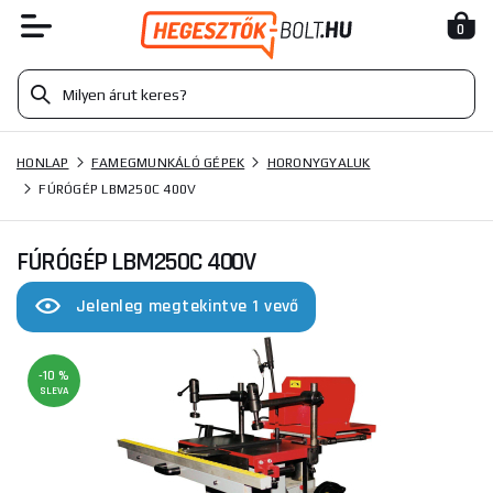
0
HONLAP
FAMEGMUNKÁLÓ GÉPEK
HORONYGYALUK
FÚRÓGÉP LBM250C 400V
FÚRÓGÉP LBM250C 400V
Jelenleg megtekintve 1 vevő
-10 %
SLEVA