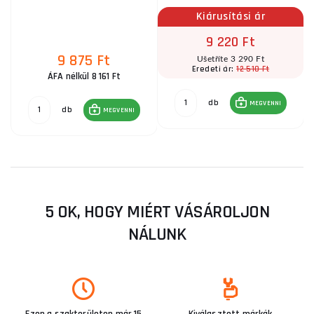
Kiárusítási ár
9 220 Ft
9 875 Ft
Ušetříte 3 290 Ft
12 510 Ft
Eredeti ár:
ÁFA nélkül 8 161 Ft
db
MEGVENNI
db
MEGVENNI
5 OK, HOGY MIÉRT VÁSÁROLJON
NÁLUNK
Ezen a szakterületen már 15
Kiválasztott márkák