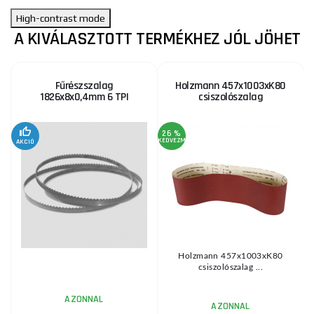
High-contrast mode
A KIVÁLASZTOTT TERMÉKHEZ JÓL JÖHET
Fűrészszalag
Holzmann 457x1003xK80
1826x8x0,4mm 6 TPI
csiszolószalag
26 %
KEDVEZMÉNY
AKCIÓ
A
KE
Holzmann 457x1003xK80
csiszolószalag ...
A
AZONNAL
AZONNAL