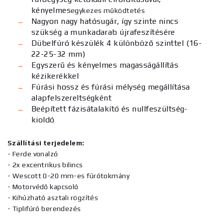
kényelmes
egykezes működtetés
Nagyon nagy hatósugár, így szinte nincs
szükség a munkadarab újrafeszítésére
Dübelfúró készülék 4 különböző szinttel
(16-
22-25-32 mm)
Egyszerű és kényelmes magasságállítás
kézikerékkel
Fúrási hossz és fúrási mélység megállítása
alapfelszereltségként
Beépített fázisátalakító és nullfeszültség-
kioldó
Szállítási terjedelem:
- Ferde vonalzó
- 2x excentrikus bilincs
- Wescott 0-20 mm-es fúrótokmány
- Motorvédő kapcsoló
- Kihúzható asztali rögzítés
- Tiplifúró berendezés