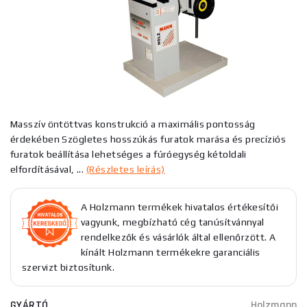
Masszív öntöttvas konstrukció a maximális pontosság
érdekében Szögletes hosszúkás furatok marása és precíziós
furatok beállítása lehetséges a fúróegység kétoldali
elfordításával, ...
(Részletes leírás)
A Holzmann termékek hivatalos értékesítői
vagyunk, megbízható cég tanúsítvánnyal
rendelkezők és vásárlók által ellenőrzött. A
kínált Holzmann termékekre garanciális
szervizt biztosítunk.
GYÁRTÓ
Holzmann