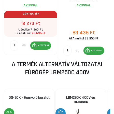
AZONNAL
AZONNAL
Akciós ár
18 270 Ft
Ušetříte 7 365 Ft
83 435 Ft
25 635 Ft
Eredeti ár:
ÁFA nélkül 68 955 Ft
db
MEGVENNI
db
MEGVENNI
A TERMÉK ALTERNATÍV VÁLTOZATAI
FÚRÓGÉP LBM250C 400V
DS-60K - Hornyoló készlet
LBM290K 400V-os
marógép
-3 %