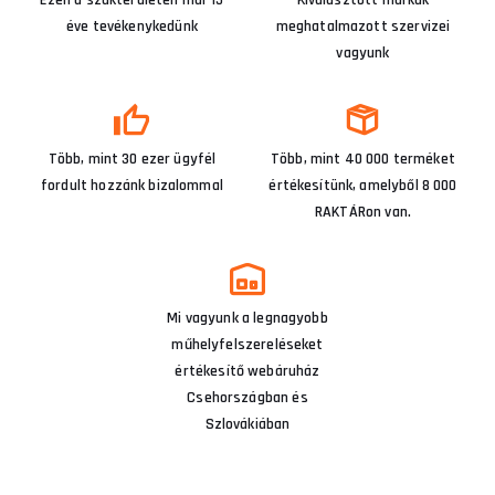
éve tevékenykedünk
meghatalmazott szervizei
vagyunk
Több, mint 30 ezer ügyfél
Több, mint 40 000 terméket
fordult hozzánk bizalommal
értékesítünk, amelyből 8 000
RAKTÁRon van.
Mi vagyunk a legnagyobb
műhelyfelszereléseket
értékesítő webáruház
Csehországban és
Szlovákiában