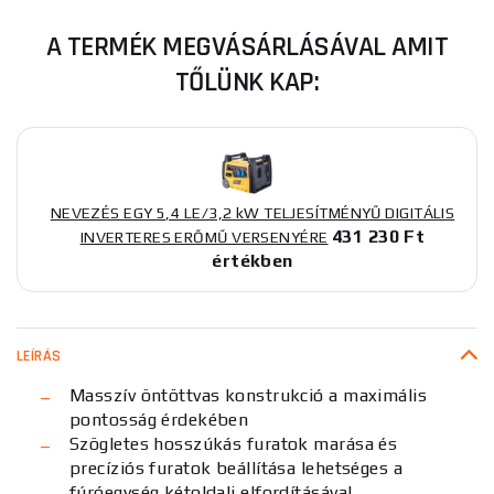
A TERMÉK MEGVÁSÁRLÁSÁVAL AMIT
TŐLÜNK KAP:
NEVEZÉS EGY 5,4 LE/3,2 kW TELJESÍTMÉNYŰ DIGITÁLIS
431 230 Ft
INVERTERES ERŐMŰ VERSENYÉRE
értékben
LEÍRÁS
Masszív öntöttvas konstrukció a maximális
pontosság érdekében
Szögletes hosszúkás furatok marása és
precíziós furatok beállítása lehetséges a
fúróegység kétoldali elfordításával,