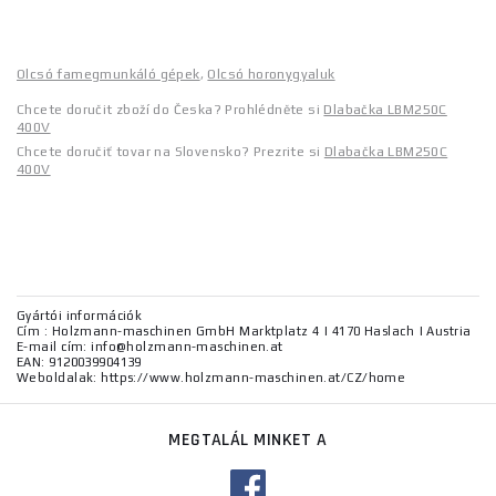
Olcsó famegmunkáló gépek
,
Olcsó horonygyaluk
Chcete doručit zboží do Česka? Prohlédněte si
Dlabačka LBM250C
400V
Chcete doručiť tovar na Slovensko? Prezrite si
Dlabačka LBM250C
400V
Gyártói információk
Cím : Holzmann-maschinen GmbH Marktplatz 4 | 4170 Haslach | Austria
E-mail cím: info@holzmann-maschinen.at
EAN: 9120039904139
Weboldalak: https://www.holzmann-maschinen.at/CZ/home
MEGTALÁL MINKET A