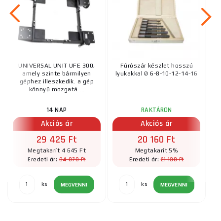
UNIVERSAL UNIT UFE 300,
Fúrószár készlet hosszú
amely szinte bármilyen
lyukakkal Ø 6-8-10-12-14-16
géphez illeszkedik. a gép
könnyű mozgatá ...
14 NAP
RAKTÁRON
Akciós ár
Akciós ár
29 425 Ft
20 160 Ft
Megtakarít 4 645 Ft
Megtakarít 5%
34 070 Ft
21 130 Ft
Eredeti ár:
Eredeti ár:
ks
ks
MEGVENNI
MEGVENNI