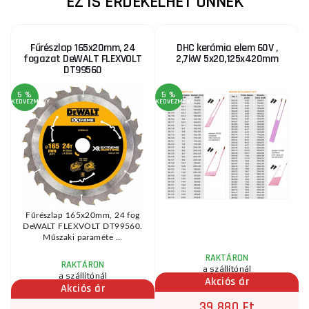
EZ IS ÉRDEKELHET ÖNNEK
Fűrészlap 165x20mm, 24
DHC kerámia elem 60V ,
fogazat DeWALT FLEXVOLT
2,7kW 5x20,125x420mm
DT99560
5 %
5 %
KEDVEZMÉNY
KEDVEZMÉNY
KE
Fűrészlap 165x20mm, 24 fog
DeWALT FLEXVOLT DT99560.
Műszaki paraméte ...
RAKTÁRON
RAKTÁRON
a szállítónál
a szállítónál
Akciós ár
Akciós ár
39 880 Ft