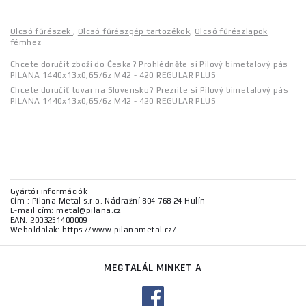
Olcsó fűrészek
,
Olcsó fűrészgép tartozékok
,
Olcsó fűrészlapok
fémhez
Chcete doručit zboží do Česka? Prohlédněte si
Pilový bimetalový pás
PILANA 1440x13x0,65/6z M42 - 420 REGULAR PLUS
Chcete doručiť tovar na Slovensko? Prezrite si
Pilový bimetalový pás
PILANA 1440x13x0,65/6z M42 - 420 REGULAR PLUS
Gyártói információk
Cím : Pilana Metal s.r.o. Nádražní 804 768 24 Hulín
E-mail cím: metal@pilana.cz
EAN: 2003251400009
Weboldalak: https://www.pilanametal.cz/
MEGTALÁL MINKET A