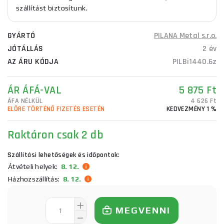
szállítást biztosítunk.
GYÁRTÓ
PILANA Metal s.r.o.
JÓTÁLLÁS
2 év
AZ ÁRU KÓDJA
PILBi1440.6z
ÁR ÁFÁ-VAL
5 875 Ft
ÁFA NÉLKÜL
4 626 Ft
ELŐRE TÖRTÉNŐ FIZETÉS ESETÉN
KEDVEZMÉNY 1 %
Raktáron
csak 2 db
Szállítási lehetőségek és időpontok:
Átvételi helyek:
8. 12.
Házhozszállítás:
8. 12.
MEGVENNI