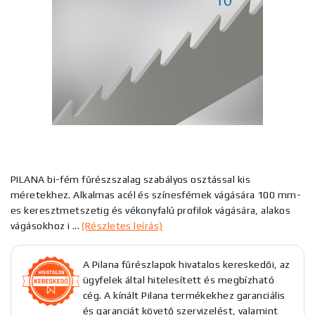
PILANA bi-fém fűrészszalag szabályos osztással kis
méretekhez. Alkalmas acél és színesfémek vágására 100 mm-
es keresztmetszetig és vékonyfalú profilok vágására, alakos
vágásokhoz i ...
(Részletes leírás)
A Pilana fűrészlapok hivatalos kereskedői, az
ügyfelek által hitelesített és megbízható
cég. A kínált Pilana termékekhez garanciális
és garanciát követő szervizelést, valamint