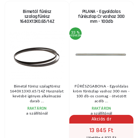
Bimetál fűrész
PILANA - Egyoldalas
szalagfűrész
fűrészlap Cr vashoz 300
1640X13X0.65/14Z
mm - 100db
33 %
KEDVEZMÉNY
.
Bimetál fűrész szalagfűrész
FŰRÉSZGABONA - Egyoldalas
1640X13X0.65/14Z Használat:
króm fűrészlap vashoz 300 mm -
kevésbé igényes alkalmazási
100 db-os csomag - ötvözött
darab ...
acélb ...
RAKTÁRON
RAKTÁRON
a szállítónál
a szállítónál
Akciós ár
13 845 Ft
Ušetříte 6 935 Ft