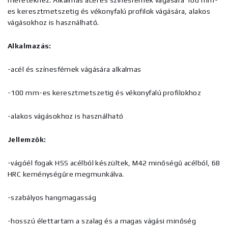
méretekhez. Alkalmas acél és színesfémek vágására 100 mm-
es keresztmetszetig és vékonyfalú profilok vágására, alakos
vágásokhoz is használható.
Alkalmazás:
-acél és színesfémek vágására alkalmas
-100 mm-es keresztmetszetig és vékonyfalú profilokhoz
-alakos vágásokhoz is használható
Jellemzők:
-vágóél fogak HSS acélból készültek, M42 minőségű acélból, 68
HRC keménységűre megmunkálva.
-szabályos hangmagasság
-hosszú élettartam a szalag és a magas vágási minőség