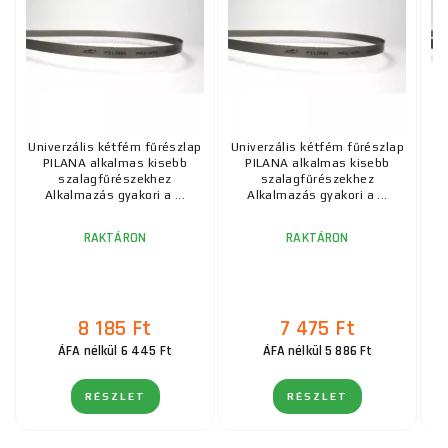
Univerzális kétfém fűrészlap
Univerzális kétfém fűrészlap
Un
PILANA alkalmas kisebb
PILANA alkalmas kisebb
szalagfűrészekhez
szalagfűrészekhez
Alkalmazás gyakori a ...
Alkalmazás gyakori a ...
RAKTÁRON
RAKTÁRON
8 185 Ft
7 475 Ft
ÁFA nélkül 6 445 Ft
ÁFA nélkül 5 886 Ft
RÉSZLET
RÉSZLET