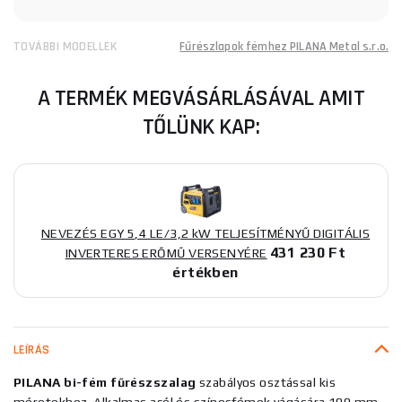
TOVÁBBI MODELLEK
Fűrészlapok fémhez PILANA Metal s.r.o.
A TERMÉK MEGVÁSÁRLÁSÁVAL AMIT
TŐLÜNK KAP:
NEVEZÉS EGY 5,4 LE/3,2 kW TELJESÍTMÉNYŰ DIGITÁLIS
431 230 Ft
INVERTERES ERŐMŰ VERSENYÉRE
értékben
LEÍRÁS
PILANA bi-fém fűrészszalag
szabályos osztással kis