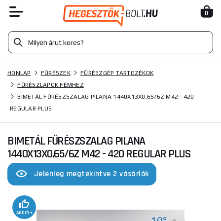
0
HONLAP
FŰRÉSZEK
FŰRÉSZGÉP TARTOZÉKOK
FŰRÉSZLAPOK FÉMHEZ
BIMETÁL FŰRÉSZSZALAG PILANA 1440X13X0,65/6Z M42 - 420
REGULAR PLUS
BIMETÁL FŰRÉSZSZALAG PILANA
1440X13X0,65/6Z M42 - 420 REGULAR PLUS
Jelenleg megtekintve 2 vásárlók
AKCIÓ +