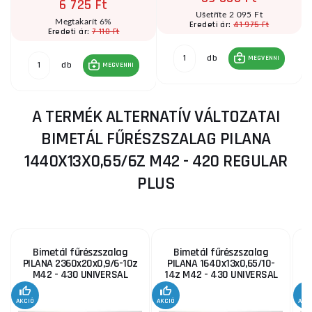
6 725 Ft
Ušetříte 2 095 Ft
Megtakarít 6%
41 975 Ft
Eredeti ár:
7 110 Ft
Eredeti ár:
db
MEGVENNI
db
MEGVENNI
A TERMÉK ALTERNATÍV VÁLTOZATAI
BIMETÁL FŰRÉSZSZALAG PILANA
1440X13X0,65/6Z M42 - 420 REGULAR
PLUS
Bimetál fűrészszalag
Bimetál fűrészszalag
PILANA 2360x20x0,9/6-10z
PILANA 1640x13x0,65/10-
M42 - 430 UNIVERSAL
14z M42 - 430 UNIVERSAL
1
AKCIÓ
AKCIÓ
AKC