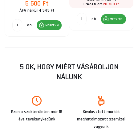
5 500 Ft
20 780 Ft
Eredeti ár:
ÁFA nélkül 4 545 Ft
db
MEGVENNI
db
MEGVENNI
5 OK, HOGY MIÉRT VÁSÁROLJON
NÁLUNK
Ezen a szakterületen már 15
Kiválasztott márkák
éve tevékenykedünk
meghatalmazott szervizei
vagyunk