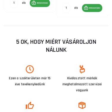
db
MEGVENNI
db
MEGVENNI
5 OK, HOGY MIÉRT VÁSÁROLJON
NÁLUNK
Ezen a szakterületen már 15
Kiválasztott márkák
éve tevékenykedünk
meghatalmazott szervizei
vagyunk