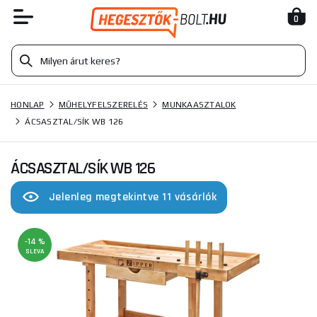
0
HONLAP
MŰHELYFELSZERELÉS
MUNKAASZTALOK
ÁCSASZTAL/SÍK WB 126
ÁCSASZTAL/SÍK WB 126
Jelenleg megtekintve 11 vásárlók
-14 %
SLEVA