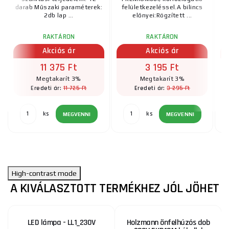
darab Műszaki paraméterek:
felületkezeléssel.A bilincs
fe
2db lap ...
előnyei:Rögzített ...
RAKTÁRON
RAKTÁRON
Akciós ár
Akciós ár
11 375 Ft
3 195 Ft
Megtakarít 3%
Megtakarít 3%
11 725 Ft
3 295 Ft
Eredeti ár:
Eredeti ár:
ks
ks
MEGVENNI
MEGVENNI
High-contrast mode
A KIVÁLASZTOTT TERMÉKHEZ JÓL JÖHET
LED lámpa - LL1_230V
Holzmann önfelhúzós dob