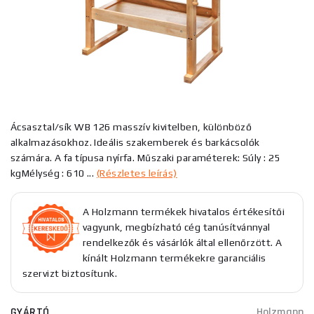
Ácsasztal/sík WB 126 masszív kivitelben, különböző
alkalmazásokhoz. Ideális szakemberek és barkácsolók
számára. A fa típusa nyírfa. Műszaki paraméterek: Súly : 25
kgMélység : 610 ...
(Részletes leírás)
A Holzmann termékek hivatalos értékesítői
vagyunk, megbízható cég tanúsítvánnyal
rendelkezők és vásárlók által ellenőrzött. A
kínált Holzmann termékekre garanciális
szervizt biztosítunk.
GYÁRTÓ
Holzmann