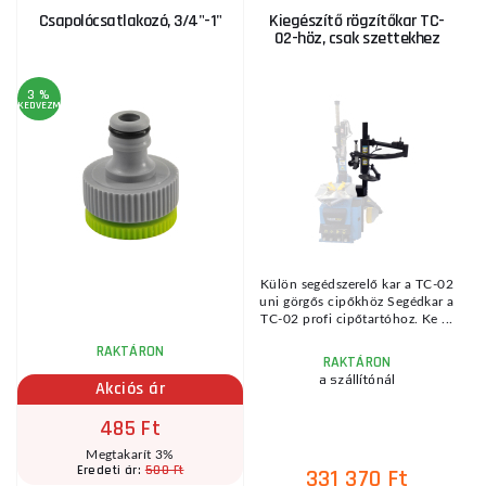
Csapolócsatlakozó, 3/4"-1"
Kiegészítő rögzítőkar TC-
02-höz, csak szettekhez
3 %
KEDVEZMÉNY
ó
Külön segédszerelő kar a TC-02
uni görgős cipőkhöz Segédkar a
..
TC-02 profi cipőtartóhoz. Ke ...
RAKTÁRON
RAKTÁRON
a szállítónál
Akciós ár
485 Ft
Megtakarít 3%
500 Ft
Eredeti ár:
331 370 Ft