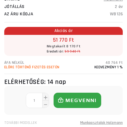
JÓTÁLLÁS
2 év
AZ ÁRU KÓDJA
WB126
Akciós ár
51 770 Ft
Megtakarít 8 170 Ft
Eredeti ár:
59 940 Ft
ÁFA NÉLKÜL
40 764 Ft
ELŐRE TÖRTÉNŐ FIZETÉS ESETÉN
KEDVEZMÉNY 1 %
ELÉRHETŐSÉG:
14 nap
MEGVENNI
TOVÁBBI MODELLEK
Munkaasztalok Holzmann