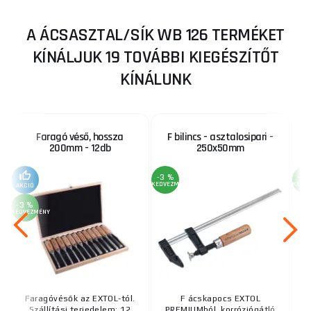
A ÁCSASZTAL/SÍK WB 126 TERMÉKET
KÍNÁLJUK 19 TOVÁBBI KIEGÉSZÍTŐT
KÍNÁLUNK
Faragó véső, hossza
F bilincs - asztalosipari -
200mm - 12db
250x50mm
-3 %
-3 
KEDVEZMÉNY
KEDV
AKCIÓ
-3 %
KEDVEZMÉNY
Faragóvésők az EXTOL-tól.
F ácskapocs EXTOL
E
Szállítási terjedelem: 12
PREMIUMból, korróziógátló