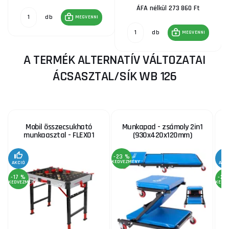
ÁFA nélkül 273 860 Ft
db
MEGVENNI
db
MEGVENNI
A TERMÉK ALTERNATÍV VÁLTOZATAI
ÁCSASZTAL/SÍK WB 126
Mobil összecsukható
Munkapad - zsámoly 2in1
munkaasztal - FLEX01
(930x420x120mm)
-23 %
KEDVEZMÉNY
AKCIÓ
AKC
-17 %
-21
KEDVEZMÉNY
KEDV