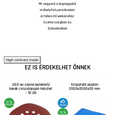
Mi vagyunk a legnagyobb
műhelyfelszereléseket
értékesítő webáruház
Csehországban és
Szlovákiában
High-contrast mode
EZ IS ÉRDEKELHET ÖNNEK
240-es szemcseméretű
Szigetelő paplan
kerek csiszolópapír-készlet
2000x2000x30 mm
- 10 db
12 %
KEDVEZMÉNY
KE
AKCIÓ
13 %
KEDVEZMÉNY