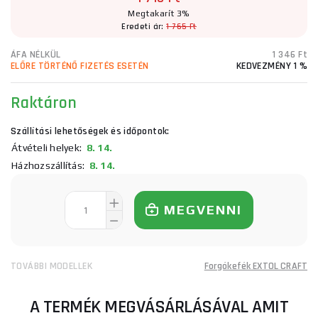
Megtakarít 3%
Eredeti ár:
1 765 Ft
ÁFA NÉLKÜL
1 346 Ft
ELŐRE TÖRTÉNŐ FIZETÉS ESETÉN
KEDVEZMÉNY 1 %
Raktáron
Szállítási lehetőségek és időpontok:
Átvételi helyek:
8. 14.
Házhozszállítás:
8. 14.
MEGVENNI
TOVÁBBI MODELLEK
Forgókefék EXTOL CRAFT
A TERMÉK MEGVÁSÁRLÁSÁVAL AMIT