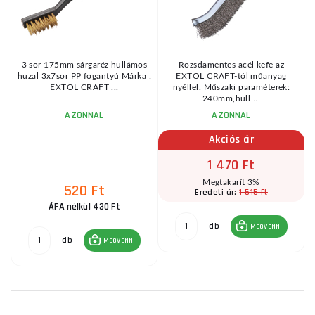
3 sor 175mm sárgaréz hullámos
Rozsdamentes acél kefe az
ó
huzal 3x7sor PP fogantyú Márka :
EXTOL CRAFT-tól műanyag
.
EXTOL CRAFT ...
nyéllel. Műszaki paraméterek:
240mm,hull ...
AZONNAL
AZONNAL
Akciós ár
1 470 Ft
Megtakarít 3%
520 Ft
1 515 Ft
Eredeti ár:
ÁFA nélkül 430 Ft
db
MEGVENNI
db
MEGVENNI