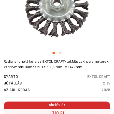
Radiális fonott kefe az EXTOL CRAFT-tól.Műszaki paraméterek:
∅ 115mmhullámos huzal S 0,5mm, M14x2mm
GYÁRTÓ
EXTOL CRAFT
JÓTÁLLÁS
2 év
AZ ÁRU KÓDJA
17025
Akciós ár
1 710 Ft