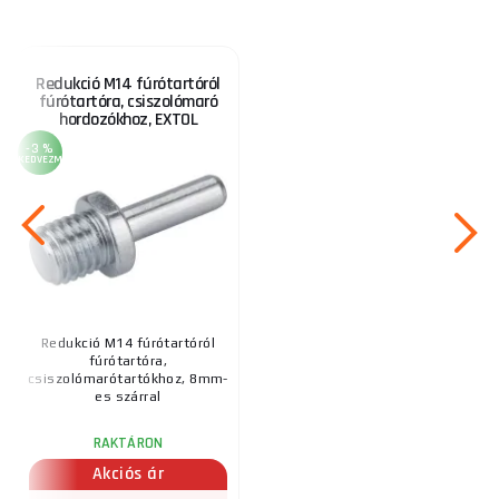
Redukció M14 fúrótartóról
fúrótartóra, csiszolómaró
hordozókhoz, EXTOL
CRAFT
-3 %
KEDVEZMÉNY
Redukció M14 fúrótartóról
fúrótartóra,
csiszolómarótartókhoz, 8mm-
es szárral
RAKTÁRON
Akciós ár