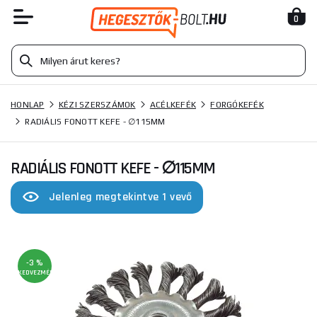
0
HONLAP
KÉZI SZERSZÁMOK
ACÉLKEFÉK
FORGÓKEFÉK
RADIÁLIS FONOTT KEFE - ∅115MM
RADIÁLIS FONOTT KEFE - ∅115MM
Jelenleg megtekintve 1 vevő
-3 %
KEDVEZMÉNY