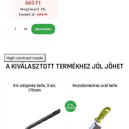
660 Ft
Megtakarít 3%
680 Ft
Eredeti ár:
ks
MEGVENNI
High-contrast mode
A KIVÁLASZTOTT TERMÉKHEZ JÓL JÖHET
Kis sárgaréz kefe, 3 sor,
Rozsdamentes acél kefe
175mm
3 %
KEDVEZMÉNY
KE