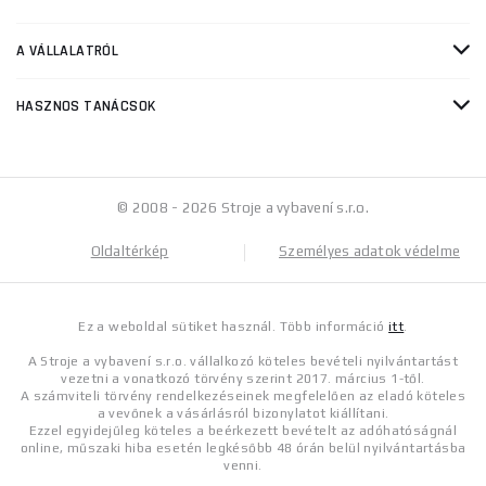
A VÁLLALATRÓL
HASZNOS TANÁCSOK
© 2008 - 2026 Stroje a vybavení s.r.o.
Oldaltérkép
Személyes adatok védelme
Ez a weboldal sütiket használ. Több információ
itt
.
A Stroje a vybavení s.r.o. vállalkozó köteles bevételi nyilvántartást
vezetni a vonatkozó törvény szerint 2017. március 1-től.
A számviteli törvény rendelkezéseinek megfelelően az eladó köteles
a vevőnek a vásárlásról bizonylatot kiállítani.
Ezzel egyidejűleg köteles a beérkezett bevételt az adóhatóságnál
online, műszaki hiba esetén legkésőbb 48 órán belül nyilvántartásba
venni.