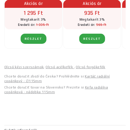
Akciós ár
Akciós ár
1 295 Ft
935 Ft
Megtakarít 3%
Megtakarít 3%
1 335 Ft
965 Ft
Eredeti ár:
Eredeti ár:
RÉSZLET
RÉSZLET
Olcsó kézi szerszámok
,
Olcsó acélkefék
,
Olcsó forgókefék
Chcete doručit zboží do Česka? Prohlédněte si
Kartáč radiální
copánkový - ∅115mm
Chcete doručiť tovar na Slovensko? Prezrite si
Kefa radiálna
copánková - nádobka 115mm