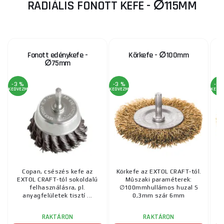
RADIÁLIS FONOTT KEFE - ∅115MM
Fonott edénykefe -
Körkefe - ∅100mm
∅75mm
-3 %
-3 %
-3 
KEDVEZMÉNY
KEDVEZMÉNY
KEDV
Copan, csészés kefe az
Körkefe az EXTOL CRAFT-tól.
K
EXTOL CRAFT-tól sokoldalú
Műszaki paraméterek:
so
felhasználásra, pl.
∅100mmhullámos huzal S
an
anyagfelületek tisztí ...
0,3mm szár 6mm
RAKTÁRON
RAKTÁRON