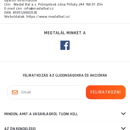
Gyártói információk
Cím : Madal Bal a.s. Průmyslová zóna Příluky 244 760 01 Zlín
E-mail cím: info@madalbal.cz
EAN: 8595126903530
Weboldalak: https://www.madalbal.cz/
MEGTALÁL MINKET A
FELIRATKOZÁS AZ ÚJDONSÁGOKRA ÉS AKCIÓKRA
MINDEN, AMIT A VÁSÁRLÁSRÓL TUDNI KELL
AZ ÖN RENDELÉSEI