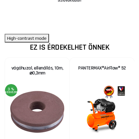
Szlovákiában
High-contrast mode
EZ IS ÉRDEKELHET ÖNNEK
vágóhuzal, ellenállás, 10m,
PANTERMAX®AirFlow® 52
⌀0,3mm
3 %
KEDVEZMÉNY
KE