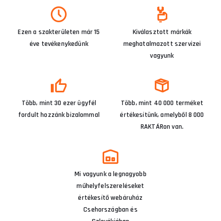
Ezen a szakterületen már 15
Kiválasztott márkák
éve tevékenykedünk
meghatalmazott szervizei
vagyunk
Több, mint 30 ezer ügyfél
Több, mint 40 000 terméket
fordult hozzánk bizalommal
értékesítünk, amelyből 8 000
RAKTÁRon van.
Mi vagyunk a legnagyobb
műhelyfelszereléseket
értékesítő webáruház
Csehországban és