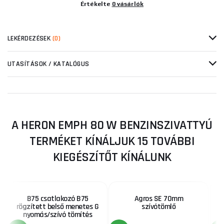
Értékelte
0 vásárlók
LEKÉRDEZÉSEK
(0)
UTASÍTÁSOK / KATALÓGUS
A HERON EMPH 80 W BENZINSZIVATTYÚ
TERMÉKET KÍNÁLJUK 15 TOVÁBBI
KIEGÉSZÍTŐT KÍNÁLUNK
B75 csatlakozó B75
Agros SE 70mm
rögzített belső menetes G
szívótömlő
nyomás/szívó tömítés