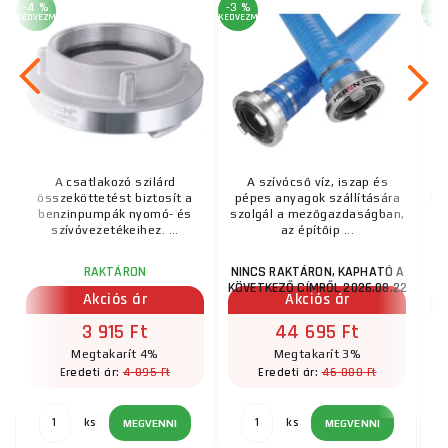
-4 %
-3 %
-4 
KEDVEZMÉNY
KEDVEZMÉNY
KEDV
A csatlakozó szilárd
A szívócső víz, iszap és
3"
összeköttetést biztosít a
pépes anyagok szállítására
88
benzinpumpák nyomó- és
szolgál a mezőgazdaságban,
szívóvezetékeihez. ...
az építőip ...
NINCS RAKTÁRON, KAPHATÓ A
RAKTÁRON
KÖVETKEZŐ CÍMRŐL 2026.08.22
Akciós ár
Akciós ár
3 915 Ft
44 695 Ft
Megtakarít 4%
Megtakarít 3%
4 095 Ft
46 080 Ft
Eredeti ár:
Eredeti ár:
ks
ks
MEGVENNI
MEGVENNI