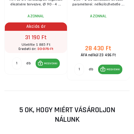
élezésére tervezve, Ø 90 - 4 ...
paraméterei: nélkülözhetetle ...
AZONNAL
AZONNAL
Akciós ár
31 190 Ft
Ušetříte 1 885 Ft
28 430 Ft
33 075 Ft
Eredeti ár:
ÁFA nélkül 23 496 Ft
db
MEGVENNI
db
MEGVENNI
5 OK, HOGY MIÉRT VÁSÁROLJON
NÁLUNK