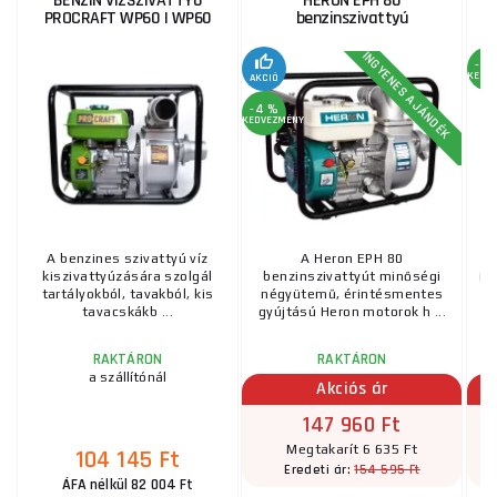
BENZIN VÍZSZIVATTYÚ
HERON EPH 80
PROCRAFT WP60 | WP60
benzinszivattyú
INGYENES AJÁNDÉK
-4 
KEDV
AKCIÓ
-4 %
KEDVEZMÉNY
A benzines szivattyú víz
A Heron EPH 80
kiszivattyúzására szolgál
benzinszivattyút minőségi
is
tartályokból, tavakból, kis
négyütemű, érintésmentes
tavacskákb ...
gyújtású Heron motorok h ...
ki
RAKTÁRON
RAKTÁRON
a szállítónál
Akciós ár
147 960 Ft
Megtakarít 6 635 Ft
104 145 Ft
154 595 Ft
Eredeti ár:
ÁFA nélkül 82 004 Ft