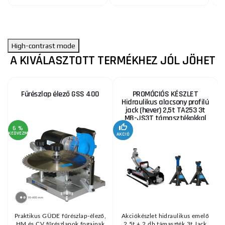
High-contrast mode
A KIVÁLASZTOTT TERMÉKHEZ JÓL JÖHET
Fűrészlap élező GSS 400
PROMÓCIÓS KÉSZLET
Hidraulikus alacsony profilú
jack (hever) 2,5t TA253 3t
MB-JS3T támasztékokkal
6 %
KEDVEZMÉNY
AKCIÓ
A
KE
Praktikus GÜDE fűrészlap-élező,
Akciókészlet hidraulikus emelő
HM és CV fűrészlapok fogainak
2,5t + 2 db támaszték 3t Jack