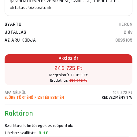
garanciát követő szervizelést, szállítást, telepítést és
oktatást biztosítunk.
GYÁRTÓ
HERON
JÓTÁLLÁS
2 év
AZ ÁRU KÓDJA
8895105
Akciós ár
246 725 Ft
Megtakarít 11 050 Ft
Eredeti ár:
257 775 Ft
ÁFA NÉLKÜL
194 272 Ft
ELŐRE TÖRTÉNŐ FIZETÉS ESETÉN
KEDVEZMÉNY 1 %
Raktáron
Szállítási lehetőségek és időpontok:
Házhozszállítás:
8. 18.