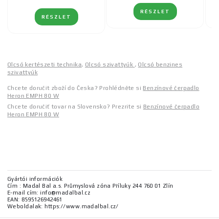
RÉSZLET
RÉSZLET
Olcsó kertészeti technika
,
Olcsó szivattyúk
,
Olcsó benzines
szivattyúk
Chcete doručit zboží do Česka? Prohlédněte si
Benzínové čerpadlo
Heron EMPH 80 W
Chcete doručiť tovar na Slovensko? Prezrite si
Benzínové čerpadlo
Heron EMPH 80 W
Gyártói információk
Cím : Madal Bal a.s. Průmyslová zóna Příluky 244 760 01 Zlín
E-mail cím: info@madalbal.cz
EAN: 8595126942461
Weboldalak: https://www.madalbal.cz/