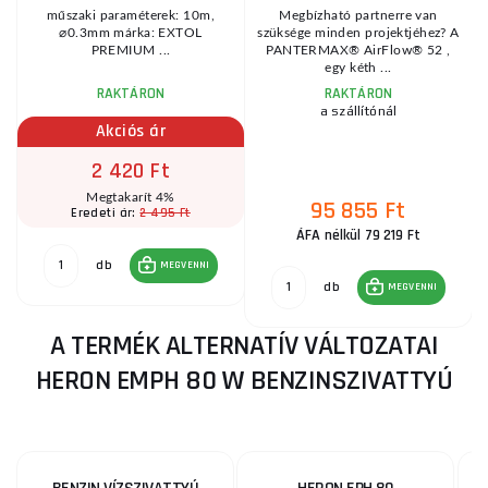
k
műszaki paraméterek: 10m,
Megbízható partnerre van
⌀0.3mm márka: EXTOL
szüksége minden projektjéhez? A
.
PREMIUM ...
PANTERMAX® AirFlow® 52 ,
egy kéth ...
RAKTÁRON
RAKTÁRON
a szállítónál
Akciós ár
2 420 Ft
Megtakarít 4%
95 855 Ft
2 495 Ft
Eredeti ár:
ÁFA nélkül 79 219 Ft
db
MEGVENNI
db
MEGVENNI
A TERMÉK ALTERNATÍV VÁLTOZATAI
HERON EMPH 80 W BENZINSZIVATTYÚ