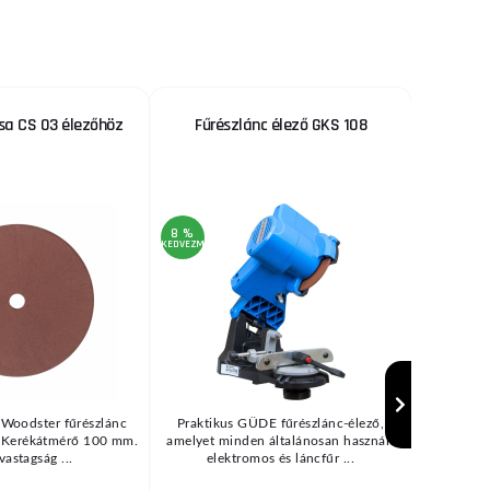
sa CS 03 élezőhöz
Fűrészlánc élező GKS 108
Állván
teherbír
8 %
KEDVEZMÉNY
AKCIÓ
40 %
KEDVEZMÉNY
 Woodster fűrészlánc
Praktikus GÜDE fűrészlánc-élező,
Teherbírás
. Kerékátmérő 100 mm.
amelyet minden általánosan használt
101 cm Fa 
astagság ...
elektromos és láncfűr ...