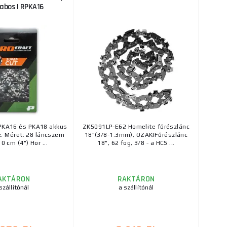
abos | RPKA16
 PKA16 és PKA18 akkus
ZK5091LP-E62 Homelite fűrészlánc
z. Méret: 28 láncszem
18"(3/8-1.3mm), OZAKIFűrészlánc
0 cm (4") Hor ...
18", 62 fog, 3/8 - a HCS ...
AKTÁRON
RAKTÁRON
szállítónál
a szállítónál