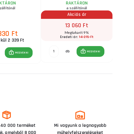
KTÁRON
RAKTÁRON
zállítónál
a szállítónál
raktár
Akciós ár
13 060 Ft
830 Ft
Megtakarít 9%
14 215 Ft
Eredeti ár:
E
kül 2 339 Ft
db
MEGVENNI
MEGVENNI
 40 000 terméket
Mi vagyunk a legnagyobb
nk, amelyből 8 000
műhelyfelszereléseket