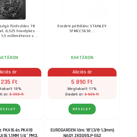
őségű fűrészlánc 78
Eredeti pótlólánc STANLEY
l, 0,325 hüvelykes
SFMCCS630 ...
1,5 milliméteres v ...
AKTÁRON
RAKTÁRON
kciós ár
Akciós ár
 235 Ft
5 890 Ft
takarít 18%
Megtakarít 11%
6 390 Ft
6 585 Ft
ti ár:
Eredeti ár:
RÉSZLET
RÉSZLET
c PKA16 és PKA18
EUROGARDEN lánc 18"(3/8-1,3mm)
A16 1.1MM 1/4" PM3,
NAGY ZK5091LP-E62