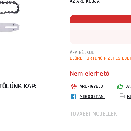
AZ ÁRU KÓDJA
ÁFA NÉLKÜL
ELŐRE TÖRTÉNŐ FIZETÉS ESE
Nem elérhető
TŐLÜNK KAP:
ÁRUFIGYELŐ
JA
MEGOSZTANI
K
TOVÁBBI MODELLEK