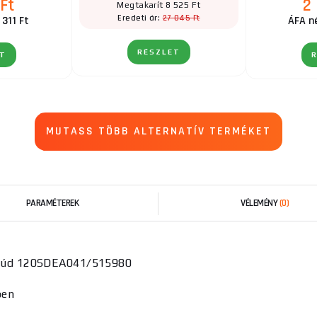
Ft
2
Megtakarít 8 525 Ft
27 045 Ft
Eredeti ár:
 311 Ft
ÁFA né
RÉSZLET
ET
MUTASS TÖBB ALTERNATÍV TERMÉKET
PARAMÉTEREK
VÉLEMÉNY
(0)
rúd 120SDEA041/515980
ben