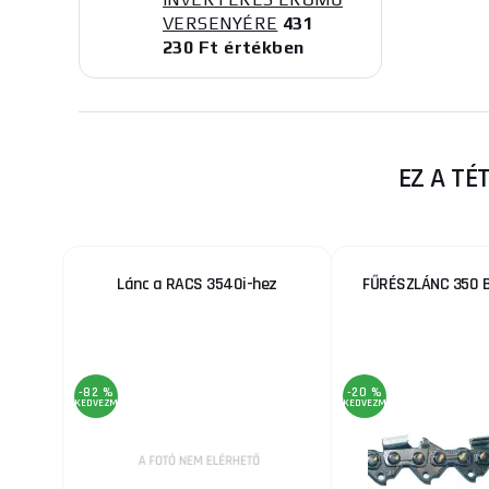
VERSENYÉRE
431
230 Ft értékben
EZ A TÉ
Lánc a RACS 3540i-hez
FŰRÉSZLÁNC 350 
-82 %
-20 %
KEDVEZMÉNY
KEDVEZMÉNY