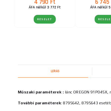
4 790 Ft
6 745 
ÁFA nélkül 3 772 Ft
ÁFA nélkül 5
RÉSZLET
RÉSZL
LEÍRÁS
Műszaki paraméterek :
lánc OREGON 91P045X, 
További paraméterek
: 8795642, 8795643 eseté