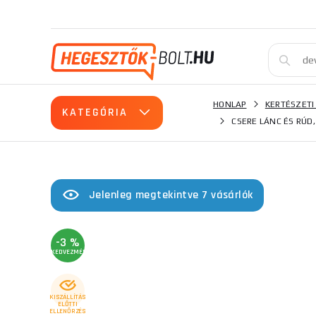
HONLAP
KERTÉSZETI
KATEGÓRIA
CSERE LÁNC ÉS RÚD
Jelenleg megtekintve 7 vásárlók
-3 %
KEDVEZMÉNY
KISZÁLLÍTÁS
ELŐTTI
ELLENŐRZÉS