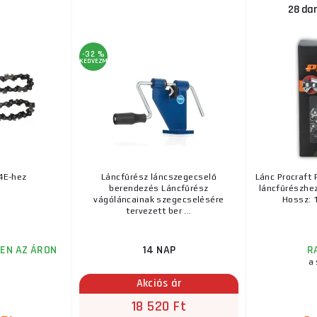
28 dar
-32 %
KEDVEZMÉNY
4E-hez
Láncfűrész láncszegecselő
Lánc Procraft
berendezés Láncfűrész
láncfűrészhe
vágóláncainak szegecselésére
Hossz: 1
tervezett ber ...
EN AZ ÁRON
14 NAP
R
a 
Akciós ár
18 520 Ft