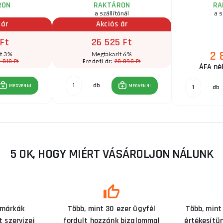
RON
RAKTÁRON
RA
a szállítónál
a s
 ár
Akciós ár
 Ft
26 525 Ft
2 
ít 3%
Megtakarít 6%
 010 Ft
28 090 Ft
Eredeti ár:
ÁFA nél
db
MEGVENNI
MEGVENNI
db
5 OK, HOGY MIÉRT VÁSÁROLJON NÁLUNK
 márkák
Több, mint 30 ezer ügyfél
Több, mint
 szervizei
fordult hozzánk bizalommal
értékesítü