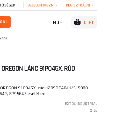
TŐSÉGEK
BEJELENTKEZNI
REGISZTRÁLNI
HU
0 Ft
0
NCOK
 OREGON LÁNC 91P045X, RÚD
nc OREGON 91P045X, rúd 120SDEA041/515980
642, 8795643 esetében
EXTOL INDUSTRIAL
2 év