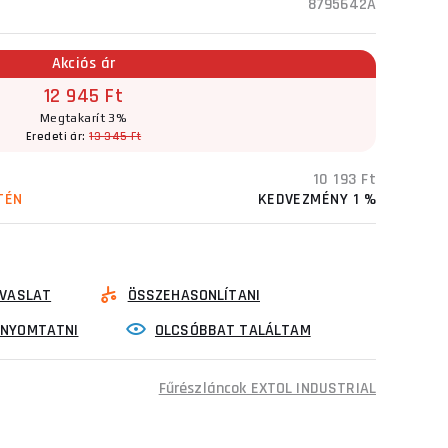
8795642A
Akciós ár
12 945 Ft
Megtakarít 3%
Eredeti ár:
13 345 Ft
10 193 Ft
TÉN
KEDVEZMÉNY 1 %
VASLAT
ÖSSZEHASONLÍTANI
INYOMTATNI
OLCSÓBBAT TALÁLTAM
Fűrészláncok EXTOL INDUSTRIAL