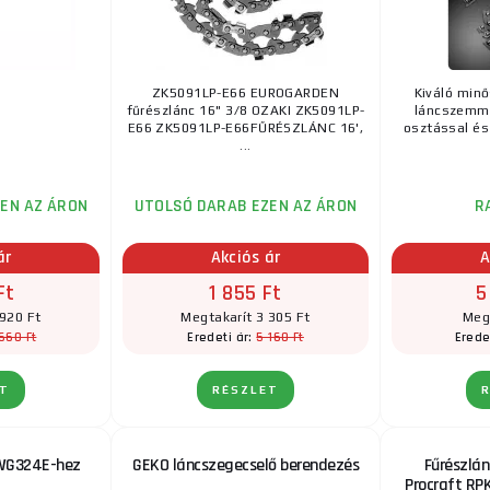
ZK5091LP-E66 EUROGARDEN
Kiváló min
fűrészlánc 16" 3/8 OZAKI ZK5091LP-
láncszemme
E66 ZK5091LP-E66FŰRÉSZLÁNC 16',
osztással és 
...
EN AZ ÁRON
UTOLSÓ DARAB EZEN AZ ÁRON
R
ár
Akciós ár
A
Ft
1 855 Ft
5
 920 Ft
Megtakarít 3 305 Ft
Meg
660 Ft
5 160 Ft
Eredeti ár:
Erede
ET
RÉSZLET
 WG324E-hez
GEKO láncszegecselő berendezés
Fűrészlán
Procraft RPK