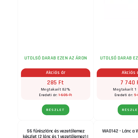
UTOLSÓ DARAB EZEN AZ ÁRON
UTOLSÓ DARAB EZ
Akciós ár
Akciós 
285 Ft
7 740 
Megtakarít 82%
Megtakarít 1
1 605 Ft
9 
Eredeti ár:
Eredeti ár:
RÉSZLET
RÉSZL
S6 fűrészlánc és vezetőlemez
WA0142 - Lánc a
készlet (2 lánc és 1 vezetőlemez) |