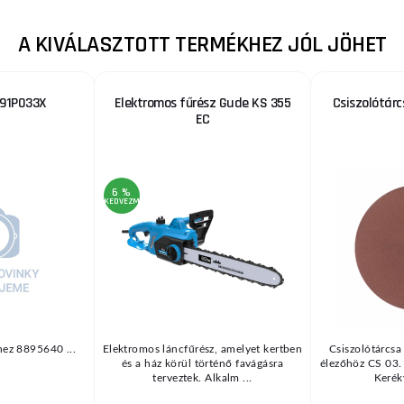
A KIVÁLASZTOTT TERMÉKHEZ JÓL JÖHET
 91P033X
Elektromos fűrész Gude KS 355
Csiszolótárc
EC
6 %
KEDVEZMÉNY
ez 8895640 ...
Elektromos láncfűrész, amelyet kertben
Csiszolótárcsa
és a ház körül történő favágásra
élezőhöz CS 03
terveztek. Alkalm ...
Kerékv