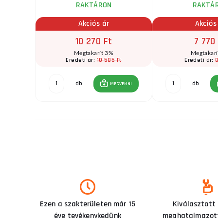
RAKTÁRON
RAKTÁ
Akciós ár
Akciós
10 270 Ft
7 770
Megtakarít 3%
Megtakar
Ft
10 585 Ft
8
Eredeti ár:
Eredeti ár:
db
db
GVENNI
MEGVENNI
Ezen a szakterületen már 15
Kiválasztott
éve tevékenykedünk
meghatalmazott