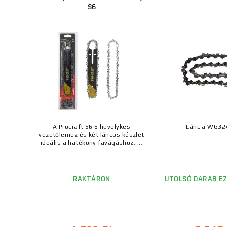
S6
A Procraft S6 6 hüvelykes
Lánc a WG32
vezetőlemez és két láncos készlet
ideális a hatékony favágáshoz. ...
RAKTÁRON
UTOLSÓ DARAB EZ