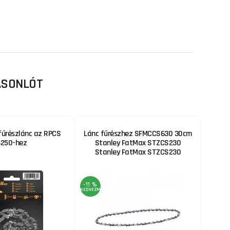
HASONLÓT
fűrészlánc az RPCS
Lánc fűrészhez SFMCCS630 30cm
6250-hez
Stanley FatMax STZCS230
Stanley FatMax STZCS230
-11 %
KEDVEZMÉNY