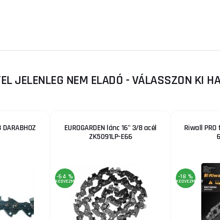
TEL JELENLEG NEM ELADÓ - VÁLASSZON KI 
B DARABHOZ
EUROGARDEN lánc 16" 3/8 acél
Riwall PRO 
ZK5091LP-E66
-64 %
-18 %
KEDVEZMÉNY
KEDVEZMÉNY