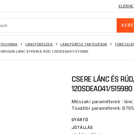
ELÉRHE
 TECHNIKA
LÁNCFŰRÉSZEK
LÁNCFŰRÉSZ TARTOZÉKOK
FŰRÉSZLÁ
, OREGON LÁNC 91P045X, RÚD 120SDEA041/515980
CSERE LÁNC ÉS RÚD,
120SDEA041/515980
Műszaki paraméterek : lá
További paraméterek: 8795
GYÁRTÓ
JÓTÁLLÁS