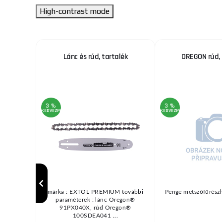
High-contrast mode
 2 db
Lánc és rúd, tartalék
OREGON rúd,
3 %
3 %
KEDVEZMÉNY
KEDVEZMÉNY
Kiegészítő
márka : EXTOL PREMIUM további
Penge metszőfűrészh
m ...
paraméterek : lánc Oregon®
91PX040X, rúd Oregon®
100SDEA041 ...