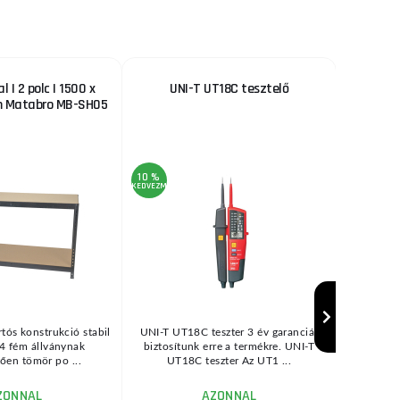
 | 2 polc | 1500 x
UNI-T UT18C tesztelő
Horgo
m Matabro MB-SH05
10 %
21 %
KEDVEZMÉNY
KEDVEZMÉNY
tós konstrukció stabil
UNI-T UT18C teszter 3 év garanciát
28 darab
 4 fém állványnak
biztosítunk erre a termékre. UNI-T
kompatibi
ően tömör po ...
UT18C teszter Az UT1 ...
al
ZONNAL
AZONNAL