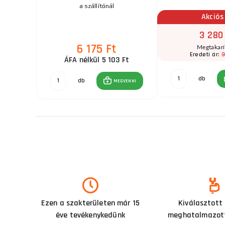
zletben
a szállítónál
Akciós
3 280
t
6 175 Ft
Megtakar
3
Eredeti ár:
 Ft
ÁFA nélkül 5 103 Ft
db
db
GVENNI
MEGVENNI
Ezen a szakterületen már 15
Kiválasztott
éve tevékenykedünk
meghatalmazott