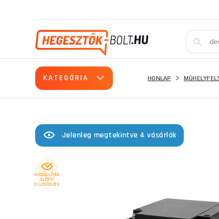
KATEGÓRIA
HONLAP
MŰHELYFEL
Jelenleg megtekintve 4 vásárlók
KISZÁLLÍTÁS
ELŐTTI
ELLENŐRZÉS