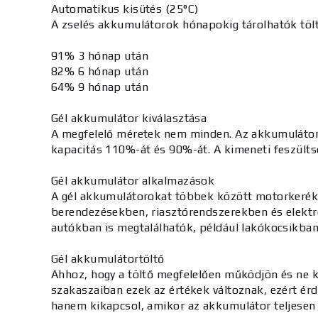
Automatikus kisütés (25°C)
A zselés akkumulátorok hónapokig tárolhatók tölt
91% 3 hónap után
82% 6 hónap után
64% 9 hónap után
Gél akkumulátor kiválasztása
A megfelelő méretek nem minden. Az akkumulátor ki
kapacitás 110%-át és 90%-át. A kimeneti feszültség
Gél akkumulátor alkalmazások
A gél akkumulátorokat többek között motorkerékp
berendezésekben, riasztórendszerekben és elektr
autókban is megtalálhatók, például lakókocsikban
Gél akkumulátortöltő
Ahhoz, hogy a töltő megfelelően működjön és ne ká
szakaszaiban ezek az értékek változnak, ezért érd
hanem kikapcsol, amikor az akkumulátor teljesen f