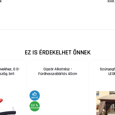
k
RAK
EZ IS ÉRDEKELHET ÖNNEK
vekhez, O 0-
Cipzár Alkatrész -
Szúnyogh
zög. brit
Fúróhosszabbítás 40cm
LEO
AKCIÓ
69 %
KEDVEZMÉNY