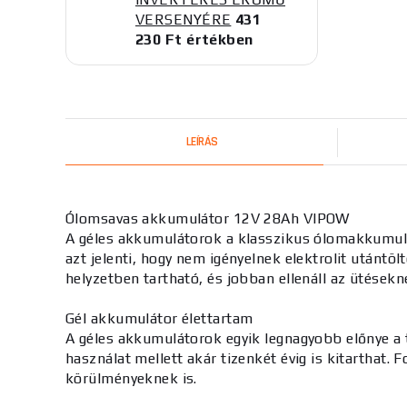
VERSENYÉRE
431
230 Ft értékben
LEÍRÁS
Ólomsavas akkumulátor 12V 28Ah VIPOW
A géles akkumulátorok a klasszikus ólomakkumulát
azt jelenti, hogy nem igényelnek elektrolit utántö
helyzetben tartható, és jobban ellenáll az ütésekn
Gél akkumulátor élettartam
A géles akkumulátorok egyik legnagyobb előnye a 
használat mellett akár tizenkét évig is kitarthat.
körülményeknek is.