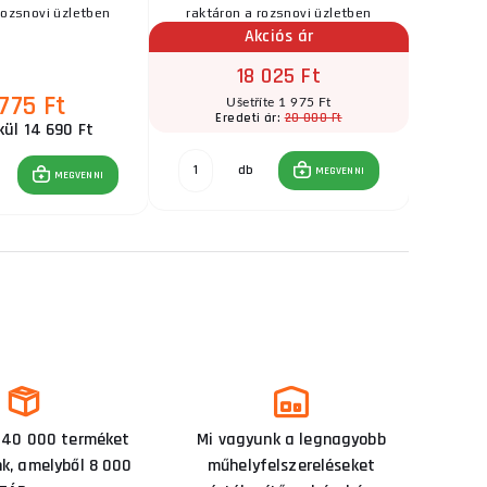
rozsnovi üzletben
raktáron a rozsnovi üzletben
Akciós ár
18 025 Ft
 775 Ft
Ušetříte 1 975 Ft
20 000 Ft
Eredeti ár:
E
kül 14 690 Ft
db
MEGVENNI
MEGVENNI
 40 000 terméket
Mi vagyunk a legnagyobb
nk, amelyből 8 000
műhelyfelszereléseket