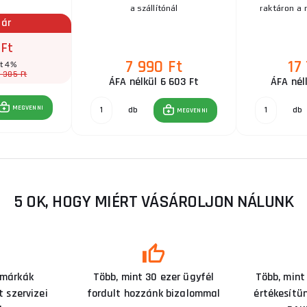
a szállítónál
raktáron a 
 ár
 Ft
7 990 Ft
17
ít 4%
 385 Ft
ÁFA nélkül 6 603 Ft
ÁFA nél
MEGVENNI
db
db
MEGVENNI
5 OK, HOGY MIÉRT VÁSÁROLJON NÁLUNK
 márkák
Több, mint 30 ezer ügyfél
Több, mint
 szervizei
fordult hozzánk bizalommal
értékesítü