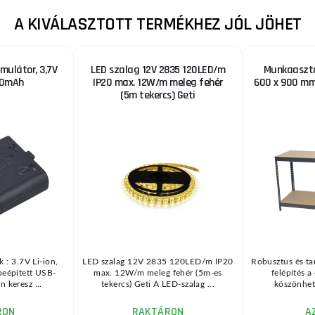
A KIVÁLASZTOTT TERMÉKHEZ JÓL JÖHET
mulátor, 3,7V
LED szalag 12V 2835 120LED/m
Munkaasztal
000mAh
IP20 max. 12W/m meleg fehér
600 x 900 m
(5m tekercs) Geti
 : 3.7V Li-ion,
LED szalag 12V 2835 120LED/m IP20
Robusztus és tar
eépített USB-
max. 12W/m meleg fehér (5m-es
felépítés a
 keresz ...
tekercs) Geti A LED-szalag ...
köszönhet
RON
RAKTÁRON
A