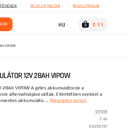
TŐSÉGEK
BEJELENTKEZNI
REGISZTRÁLNI
HU
0 Ft
0
AH VIPOW
LÁTOR 12V 28AH VIPOW
V 28Ah VIPOW A géles akkumulátorok a
k alternatívájává váltak. Ellentétben ezekkel a
smentes akkumuláto ...
(Részletes leírás)
VIPOW
2 év
04250181