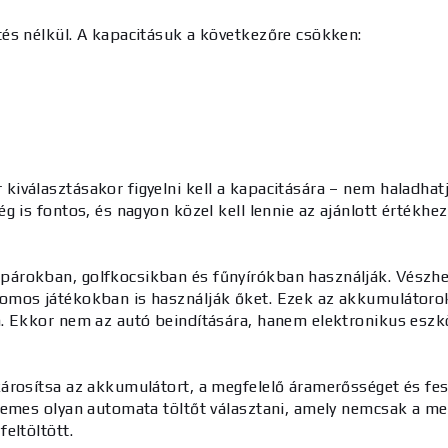
és nélkül. A kapacitásuk a következőre csökken:
választásakor figyelni kell a kapacitására – nem haladhatj
 is fontos, és nagyon közel kell lennie az ajánlott értékhez 
árokban, golfkocsikban és fűnyírókban használják. Vészhel
omos játékokban is használják őket. Ezek az akkumulátoro
. Ekkor nem az autó beindítására, hanem elektronikus eszk
rosítsa az akkumulátort, a megfelelő áramerősséget és fesz
emes olyan automata töltőt választani, amely nemcsak a megfe
eltöltött.