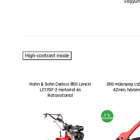
vagyun
High-contrast mode
noweld
Hahn & Sohn Cedrus 850 Loncin
Olló műanyag csö
méret:L
LC170F-2 motorral és
42mm, hároms
Rotavatorral
3 %
KEDVEZMÉNY