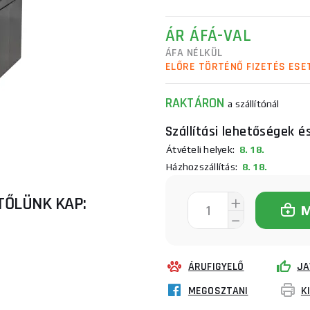
ÁR ÁFÁ-VAL
ÁFA NÉLKÜL
ELŐRE TÖRTÉNŐ FIZETÉS ESE
RAKTÁRON
a szállítónál
Szállítási lehetőségek é
Átvételi helyek:
8. 18.
Házhozszállítás:
8. 18.
TŐLÜNK KAP:
ÁRUFIGYELŐ
JA
MEGOSZTANI
K