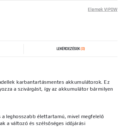
Elemek VIPOW
LEKÉRDEZÉSEK
(0)
modellek karbantartásmentes akkumulátorok. Ez
lyozza a szivárgást, így az akkumulátor bármilyen
s a leghosszabb élettartamú, mivel megfelelő
ak a változó és szélsőséges időjárási