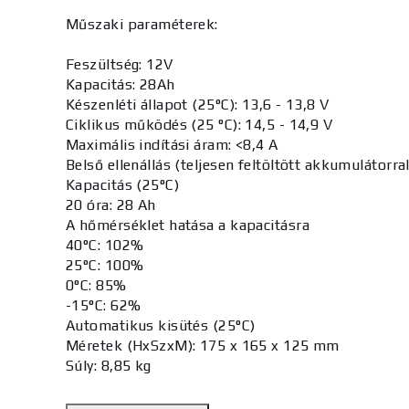
Műszaki paraméterek:
Feszültség: 12V
Kapacitás: 28Ah
Készenléti állapot (25°C): 13,6 - 13,8 V
Ciklikus működés (25 °C): 14,5 - 14,9 V
Maximális indítási áram: <8,4 A
Belső ellenállás (teljesen feltöltött akkumulátorr
Kapacitás (25°C)
20 óra: 28 Ah
A hőmérséklet hatása a kapacitásra
40°C: 102%
25°C: 100%
0°C: 85%
-15°C: 62%
Automatikus kisütés (25°C)
Méretek (HxSzxM): 175 x 165 x 125 mm
Súly: 8,85 kg