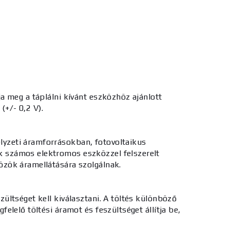
a meg a táplálni kívánt eszközhöz ajánlott
(+/- 0,2 V).
yzeti áramforrásokban, fotovoltaikus
k számos elektromos eszközzel felszerelt
özök áramellátására szolgálnak.
ültséget kell kiválasztani. A töltés különböző
lelő töltési áramot és feszültséget állítja be,