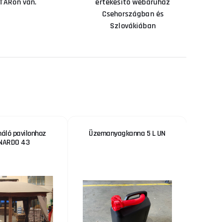
TÁRon van.
értékesítő webáruház
Csehországban és
Szlovákiában
áló pavilonhoz
Üzemanyagkanna 5 L UN
Heges
NARDO 43
JK269 
3 %
KEDVEZMÉNY