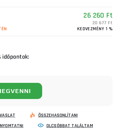
26 260 Ft
20 677 Ft
TÉN
KEDVEZMÉNY 1 %
s időpontok:
MEGVENNI
VASLAT
ÖSSZEHASONLÍTANI
INYOMTATNI
OLCSÓBBAT TALÁLTAM