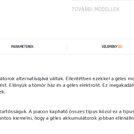
TOVÁBBI MODELLEK
PARAMÉTEREK
VÉLEMÉNY
(0)
orok alternatívájává váltak. Ellentétben ezekkel a géles 
ltést. Előnyük a tömör ház és a géles elektrolit. Ez megakadá
ek.
tartósságuk. A piacon kapható összes típus közül ez a típu
 Fontos kiemelni, hogy a géles akkumulátorok jobban ellenálln