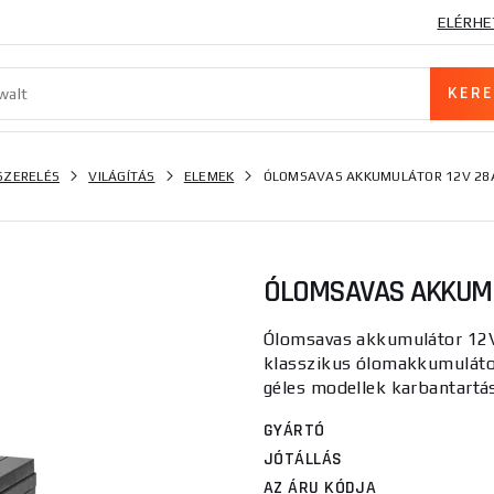
ELÉRHE
SZERELÉS
VILÁGÍTÁS
ELEMEK
ÓLOMSAVAS AKKUMULÁTOR 12V 28
ÓLOMSAVAS AKKUMU
Ólomsavas akkumulátor 12
klasszikus ólomakkumulátoro
géles modellek karbantartá
GYÁRTÓ
JÓTÁLLÁS
AZ ÁRU KÓDJA