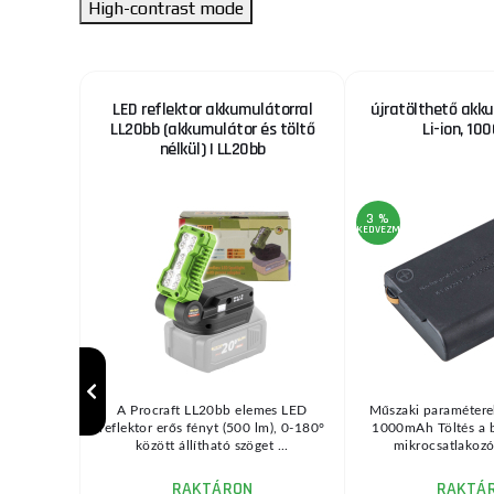
High-contrast mode
10-60mm
LED reflektor akkumulátorral
újratölthető akku
LL20bb (akkumulátor és töltő
Li-ion, 1
nélkül) | LL20bb
3 %
KEDVEZMÉNY
ulcs egy
A Procraft LL20bb elemes LED
Műszaki paraméterek
m, amely
reflektor erős fényt (500 lm), 0-180°
1000mAh Töltés a b
ok ...
között állítható szöget ...
mikrocsatlakozón
RAKTÁRON
RAKTÁ