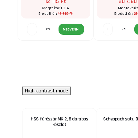
12 115 Ft
20 480
Megtakarít 3%
Megtakarí
12 510 Ft
21
Eredeti ár:
Eredeti ár:
ks
ks
MEGVENNI
High-contrast mode
nyfej, 1-
HSS fúrószár MK 2, 8 darabos
Scheppach satu D
készlet