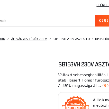
ELÉRHE
RÓK
ÁLLVÁNYOS FÚRÓK 230 V
SB163VH 230V ASZTALI OSZLOPOS FÚ
SB163VH 230V ASZT
Változó sebességbeállítás L
stabilitásért Tömör fúróosz
/- 45°), magassága áll ...
(Ré
A Holzma
megbízha