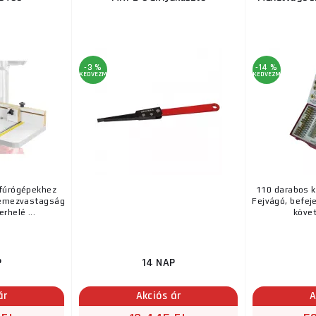
-3 %
-14 %
KEDVEZMÉNY
KEDVEZMÉNY
fúrógépekhez
110 darabos k
Lemezvastagság
Fejvágó, befej
rhelé ...
követ
P
14 NAP
ár
Akciós ár
A