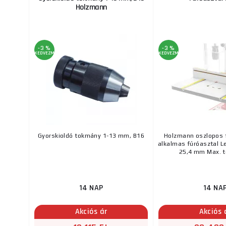
Holzmann
-3 %
-3 %
KEDVEZMÉNY
KEDVEZMÉNY
Gyorskioldó tokmány 1-13 mm, B16
Holzmann oszlopos 
alkalmas fúróasztal 
25,4 mm Max. te
14 NAP
14 NA
Akciós ár
Akciós 