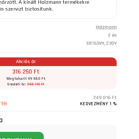
lenőrzött. A kínált Holzmann termékekre
is szervizt biztosítunk.
Holzmann
2 év
SB163VH_230V
Akciós ár
316 250 Ft
Megtakarít 49 860 Ft
Eredeti ár:
366 110 Ft
249 016 Ft
TÉN
KEDVEZMÉNY 1 %
p