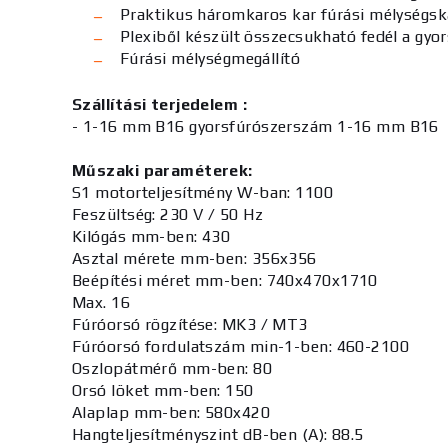
Praktikus háromkaros kar fúrási mélységsk
Plexiből készült összecsukható fedél a gy
Fúrási mélységmegállító
Szállítási terjedelem :
- 1-16 mm B16 gyorsfúrószerszám 1-16 mm B16
Műszaki paraméterek:
S1 motorteljesítmény W-ban: 1100
Feszültség: 230 V / 50 Hz
Kilógás mm-ben: 430
Asztal mérete mm-ben: 356x356
Beépítési méret mm-ben: 740x470x1710
Max. 16
Fúróorsó rögzítése: MK3 / MT3
Fúróorsó fordulatszám min-1-ben: 460-2100
Oszlopátmérő mm-ben: 80
Orsó löket mm-ben: 150
Alaplap mm-ben: 580x420
Hangteljesítményszint dB-ben (A): 88.5