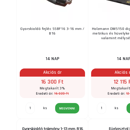
Gyorskioldó fejléc SSBF16 3-16 mm /
Holzmann DMS150 dig
B16
metrikus és hüvelyk
valamint mélysé
14 NAP
14 NA
Akciós ár
Akciós 
16 300 Ft
12 115 
Megtakarít 3%
Megtakarí
16 820 Ft
12
Eredeti ár:
Eredeti ár:
ks
ks
MEGVENNI
Gyorskioldó tokmány 1-13 mm, B16
Fúróasztal