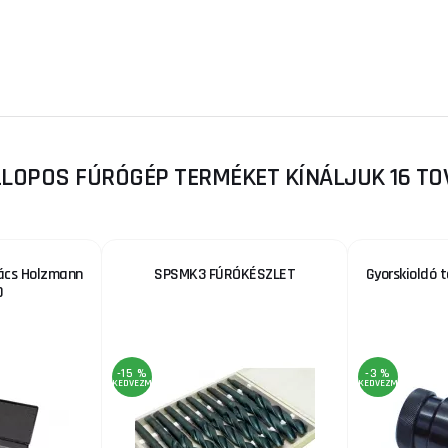
ZLOPOS FÚRÓGÉP TERMÉKET KÍNÁLJUK 16 TO
pács Holzmann
SPSMK3 FÚRÓKÉSZLET
Gyorskioldó 
0
-15 %
-3 %
KEDVEZMÉNY
KEDVEZMÉNY