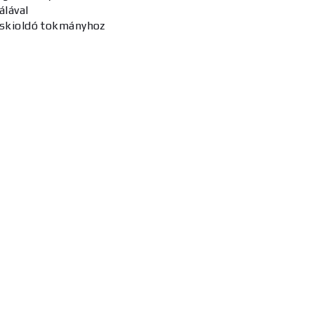
álával
orskioldó tokmányhoz