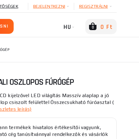
TŐSÉGEK
BEJELENTKEZNI
REGISZTRÁLNI
HU
0 Ft
0
RÓGÉP
ALI OSZLOPOS FÚRÓGÉP
CD kijelzővel LED világítás Masszív alaplap a jó
lop csiszolt felülettel Összecsukható fúróasztal (
szletes leírás)
nn termékek hivatalos értékesítői vagyunk,
tó cég tanúsítvánnyal rendelkezők és vásárlók