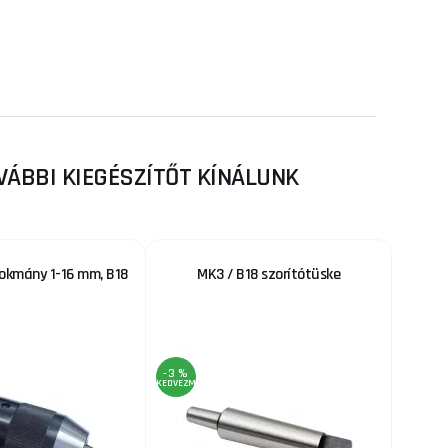
VÁBBI KIEGÉSZÍTŐT KÍNÁLUNK
tokmány 1-16 mm, B18
MK3 / B18 szorítótüske
-3 %
KEDVEZMÉNY