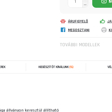
ÁRUFIGYELŐ
JA
MEGOSZTANI
K
TOVÁBBI MODELLEK
EREK
KIEGÉSZÍTŐT KÍNÁLUNK
(16)
VÉ
ga állványon keresztül állítható