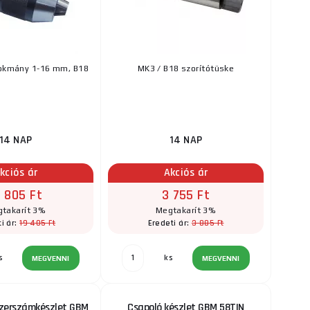
tokmány 1-16 mm, B18
MK3 / B18 szorítótüske
14 NAP
14 NAP
kciós ár
Akciós ár
8 805 Ft
3 755 Ft
takarít 3%
Megtakarít 3%
19 405 Ft
3 885 Ft
i ár:
Eredeti ár:
s
ks
MEGVENNI
MEGVENNI
zerszámkészlet GBM
Csapoló készlet GBM 58TIN