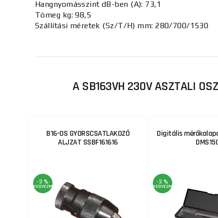
Hangnyomásszint dB-ben (A): 73,1
Tömeg kg: 98,5
Szállítási méretek (Sz/T/H) mm: 280/700/1530
A SB163VH 230V ASZTALI OS
B16-OS GYORSCSATLAKOZÓ
Digitális mérőkala
ALJZAT SSBF161616
DMS15
-3 %
-3 %
KEDVEZMÉNY
KEDVEZMÉNY