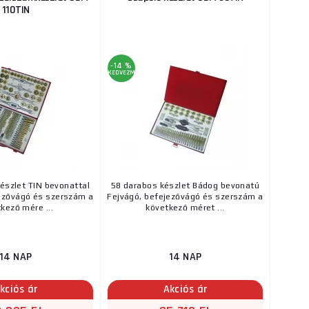
110TIN
-14 %
KEDVEZMÉNY
észlet TIN bevonattal
58 darabos készlet Bádog bevonatú
ezővágó és szerszám a
Fejvágó, befejezővágó és szerszám a
kező mére ...
következő méret ...
14 NAP
14 NAP
kciós ár
Akciós ár