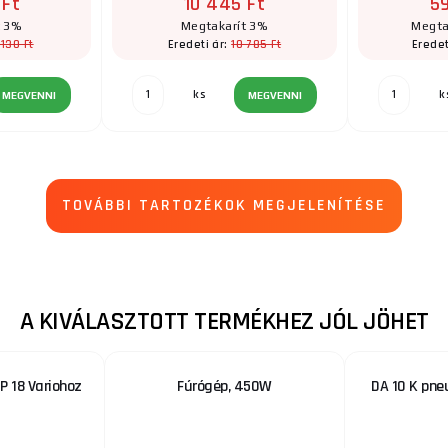
 Ft
10 445 Ft
5
t 3%
Megtakarít 3%
Megta
 130 Ft
10 785 Ft
Eredeti ár:
Eredet
ks
k
MEGVENNI
MEGVENNI
TOVÁBBI TARTOZÉKOK MEGJELENÍTÉSE
A KIVÁLASZTOTT TERMÉKHEZ JÓL JÖHET
P 18 Variohoz
Fúrógép, 450W
DA 10 K pne