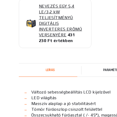
NEVEZÉS EGY 5,4
LE/3,2 kW
TELJESÍTMÉNYŰ
DIGITÁLIS
INVERTERES ERŐMŰ
VERSENYÉRE
431
230 Ft értékben
LEÍRÁS
PARAMÉT
Változó sebességbeállítás LCD kijelzővel
LED világítás
Masszív alaplap a jó stabilitásért
Tömör fúróoszlop csiszolt felülettel
Összecsukható fúróasztal ( /- 45°), magassá