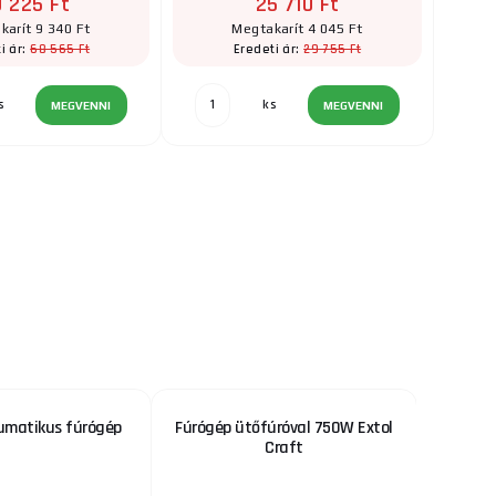
9 225 Ft
25 710 Ft
karít 9 340 Ft
Megtakarít 4 045 Ft
68 565 Ft
29 755 Ft
i ár:
Eredeti ár:
s
ks
MEGVENNI
MEGVENNI
umatikus fúrógép
Fúrógép ütőfúróval 750W Extol
SDS sz
Craft