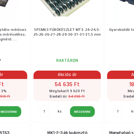
itális mérővas
SPSMK3 FÚRÓKÉSZLET MT3: 24-24,5-
Gyorskioldó 
es mérésekhez,
25-26-26-27-28-29-30-31-31-31,5 mm
gmérő. ...
P
RAKTÁRON
ár
Akciós ár
A
Ft
54 635 Ft
1
t 3%
Megtakarít 9 620 Ft
Meg
 510 Ft
64 255 Ft
Eredeti ár:
Eredet
ks
k
MEGVENNI
MEGVENNI
 BT63
MK1-2-3 ék lyukasztó
Menetvágó s