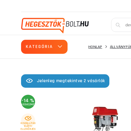
KATEGÓRIA
HONLAP
ÁLLVÁNYFÚ
Jelenleg megtekintve 2 vásárlók
-14 %
KEDVEZMÉNY
KISZÁLLÍTÁS
ELŐTTI
ELLENŐRZÉS