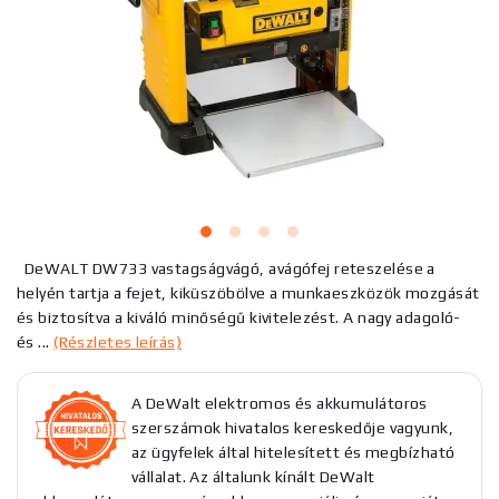
DeWALT DW733 vastagságvágó, avágófej reteszelése a
helyén tartja a fejet, kiküszöbölve a munkaeszközök mozgását
és biztosítva a kiváló minőségű kivitelezést. A nagy adagoló-
és ...
(Részletes leírás)
A DeWalt elektromos és akkumulátoros
szerszámok hivatalos kereskedője vagyunk,
az ügyfelek által hitelesített és megbízható
vállalat. Az általunk kínált DeWalt