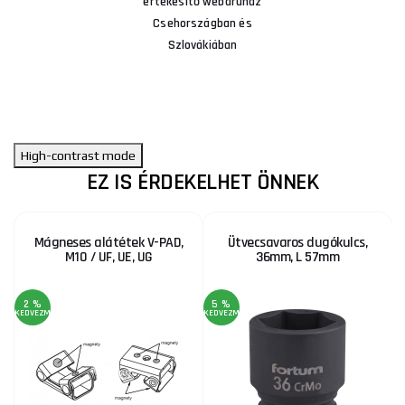
értékesítő webáruház
Csehországban és
Szlovákiában
High-contrast mode
EZ IS ÉRDEKELHET ÖNNEK
Mágneses alátétek V-PAD,
Ütvecsavaros dugókulcs,
M10 / UF, UE, UG
36mm, L 57mm
2 %
5 %
KEDVEZMÉNY
KEDVEZMÉNY