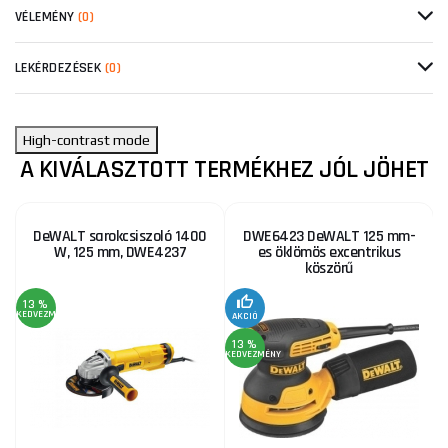
VÉLEMÉNY
(0)
LEKÉRDEZÉSEK
(0)
High-contrast mode
A KIVÁLASZTOTT TERMÉKHEZ JÓL JÖHET
DeWALT sarokcsiszoló 1400
DWE6423 DeWALT 125 mm-
W, 125 mm, DWE4237
es öklömös excentrikus
köszörű
13 %
1
KEDVEZMÉNY
KE
AKCIÓ
13 %
KEDVEZMÉNY