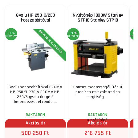
Gyalu HP-250-3/230
Nyújtógép 1800W Stanley
hosszabbítóval
STP18 Stanley STP18
INGYENES AJÁNDÉK
-3 %
-9 %
-15
KEDVEZMÉNY
KEDVEZMÉNY
KEDV
Gyalu hosszabbítóval PROMA
Pontos magasságállítás 4
HP-250/3-230 A PROMA HP-
precízen csiszolt oszlop
250/3 gyalu üregelő
segítség ...
berendezéssel rende ...
RAKTÁRON
RAKTÁRON
a szállítónál
Akciós ár
Akciós ár
500 250 Ft
216 765 Ft