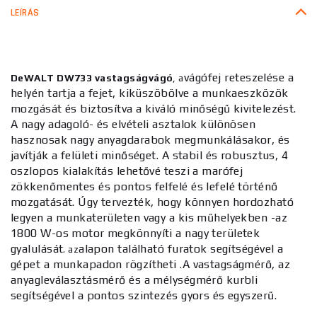
LEÍRÁS
vágófej reteszelése a
DeWALT DW733 vastagságvágó
, a
helyén tartja a fejet, kiküszöbölve a munkaeszközök
mozgását és biztosítva a kiváló minőségű kivitelezést.
A nagy adagoló- és elvételi asztalok különösen
hasznosak nagy anyagdarabok megmunkálásakor, és
javítják a felületi minőséget.
A stabil és robusztus, 4
oszlopos kialakítás lehetővé teszi a marófej
zökkenőmentes és pontos felfelé és lefelé történő
mozgatását.
Úgy tervezték, hogy könnyen hordozható
legyen a munkaterületen vagy a kis műhelyekben -
az
1800 W-os motor megkönnyíti a nagy területek
gyalulását
alapon található furatok segítségével a
. az
gépet a munkapadon rögzítheti
A vastagságmérő, az
.
anyagleválasztásmérő és a mélységmérő kurbli
segítségével a pontos szintezés gyors és egyszerű.