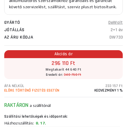
akkumulátoros szerszámokhoz garanciális és garanciát
követő szervizelést, szállítást, szerviz pluszt biztosítunk.
GYÁRTÓ
DeWalt
JÓTÁLLÁS
2+1 év
AZ ÁRU KÓDJA
DW733
Akciós ár
296 110 Ft
Megtakarít 44 640 Ft
Eredeti ár:
340 750 Ft
ÁFA NÉLKÜL
233 157 Ft
ELŐRE TÖRTÉNŐ FIZETÉS ESETÉN
KEDVEZMÉNY 1 %
RAKTÁRON
a szállítónál
Szállítási lehetőségek és időpontok:
Házhozszállítás:
8. 17.