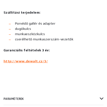
Szállítási terjedelem:
Porvédő gallér és adapter
dugókulcs
munkaeszközkulcs
cserélhető munkaszerszám-vezetők
Garanciális feltételek 3 év:
http://www.dewalt.cz/3/
PARAMÉTEREK