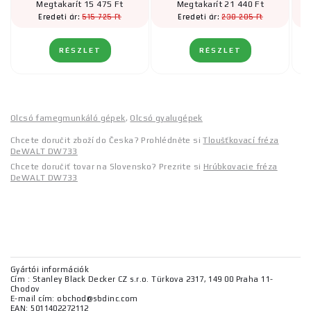
Megtakarít 15 475 Ft
Megtakarít 21 440 Ft
515 725 Ft
238 205 Ft
Eredeti ár:
Eredeti ár:
RÉSZLET
RÉSZLET
Olcsó famegmunkáló gépek
,
Olcsó gyalugépek
Chcete doručit zboží do Česka? Prohlédněte si
Tloušťkovací fréza
DeWALT DW733
Chcete doručiť tovar na Slovensko? Prezrite si
Hrúbkovacie fréza
DeWALT DW733
Gyártói információk
Cím : Stanley Black Decker CZ s.r.o. Türkova 2317, 149 00 Praha 11-
Chodov
E-mail cím: obchod@sbdinc.com
EAN: 5011402272112