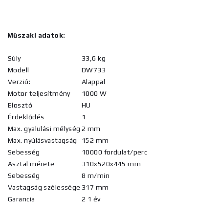
Műszaki adatok:
Súly
33,6 kg
Modell
DW733
Verzió:
Alappal
Motor teljesítmény
1000 W
Elosztó
HU
Érdeklődés
1
Max. gyalulási mélység
2 mm
Max. nyúlásvastagság
152 mm
Sebesség
10000 fordulat/perc
Asztal mérete
310x520x445 mm
Sebesség
8 m/min
Vastagság szélessége
317 mm
Garancia
2 1 év