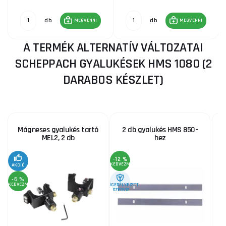
db
db
MEGVENNI
MEGVENNI
A TERMÉK ALTERNATÍV VÁLTOZATAI
SCHEPPACH GYALUKÉSEK HMS 1080 (2
DARABOS KÉSZLET)
Mágneses gyalukés tartó
2 db gyalukés HMS 850-
MEL2, 2 db
hez
-12 %
KEDVEZMÉNY
AKCIÓ
-6 %
KEDVEZMÉNY
ENGEDÉLYEZETT
SZERVIZ