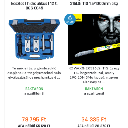
készlet | hidraulikus | 12 t,
316LSi TIG 1,6/1000mm 5kg
BGS 6645
1
KE
AKCIÓ
Termékleírás: a gömbcsukló
KOWAX® ER316LSi TIG Ez egy
csapjának a tengelyrészektől való
TIG hegesztőhuzal, amely
elválasztásához mechanikus é ...
19Cr10Ni3Mo típusú, nagyon
alacsony sz ...
RAKTÁRON
RAKTÁRON
a szállítónál
a szállítónál
78 795 Ft
34 335 Ft
ÁFA nélkül 65 120 Ft
ÁFA nélkül 28 376 Ft