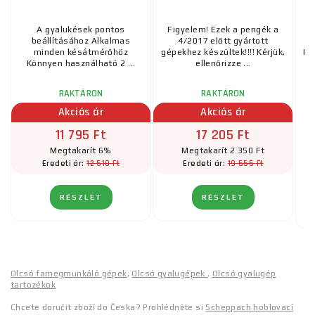
A gyalukések pontos
Figyelem! Ezek a pengék a
R
beállításához Alkalmas
4/2017 előtt gyártott
p
minden késátmérőhöz
gépekhez készültek!!!! Kérjük,
Ké
Könnyen használható 2 ...
ellenőrizze ...
RAKTÁRON
RAKTÁRON
Akciós ár
Akciós ár
11 795 Ft
17 205 Ft
Megtakarít 6%
Megtakarít 2 350 Ft
12 510 Ft
19 555 Ft
Eredeti ár:
Eredeti ár:
RÉSZLET
RÉSZLET
Olcsó famegmunkáló gépek
,
Olcsó gyalugépek
,
Olcsó gyalugép
tartozékok
Chcete doručit zboží do Česka? Prohlédněte si
Scheppach hoblovací