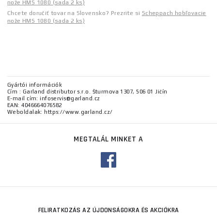
nože HMS 1080 (sada 2 ks)
Chcete doručiť tovar na Slovensko? Prezrite si
Scheppach hobľovacie
nože HMS 1080 (sada 2 ks)
Gyártói információk
Cím : Garland distributor s.r.o. Šturmova 1307, 506 01 Jičín
E-mail cím: infoservis@garland.cz
EAN: 4046664076582
Weboldalak: https://www.garland.cz/
MEGTALÁL MINKET A
FELIRATKOZÁS AZ ÚJDONSÁGOKRA ÉS AKCIÓKRA