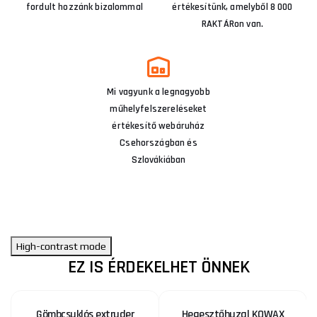
fordult hozzánk bizalommal
értékesítünk, amelyből 8 000
RAKTÁRon van.
Mi vagyunk a legnagyobb
műhelyfelszereléseket
értékesítő webáruház
Csehországban és
Szlovákiában
High-contrast mode
EZ IS ÉRDEKELHET ÖNNEK
Gömbcsuklós extruder
Hegesztőhuzal KOWAX