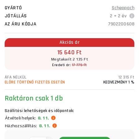
GYÁRTÓ
Scheppach
JÓTÁLLÁS
2 + 2 év
AZ ÁRU KÓDJA
7902200608
Akciós ár
15 640 Ft
Megtakarít 2 135 Ft
Eredeti ár:
17 775 Ft
ÁFA NÉLKÜL
12 315 Ft
ELŐRE TÖRTÉNŐ FIZETÉS ESETÉN
KEDVEZMÉNY 1 %
Raktáron
csak 1 db
Szállítási lehetőségek és időpontok:
Átvételi helyek:
8. 11.
Házhozszállítás:
8. 11.