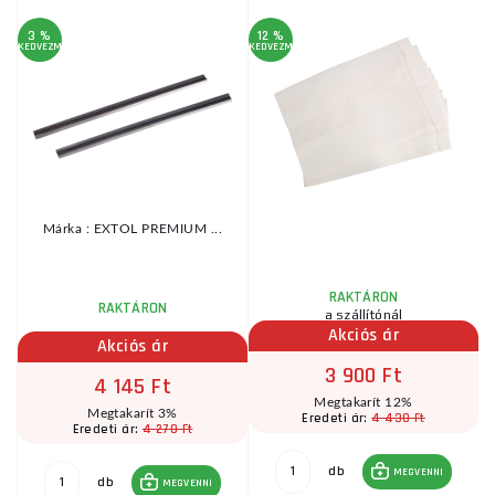
3 %
12 %
1
KEDVEZMÉNY
KEDVEZMÉNY
KE
Márka : EXTOL PREMIUM ...
RAKTÁRON
RAKTÁRON
a szállítónál
Akciós ár
Akciós ár
3 900 Ft
4 145 Ft
Megtakarít 12%
Megtakarít 3%
4 430 Ft
Eredeti ár:
4 270 Ft
Eredeti ár:
db
MEGVENNI
db
MEGVENNI