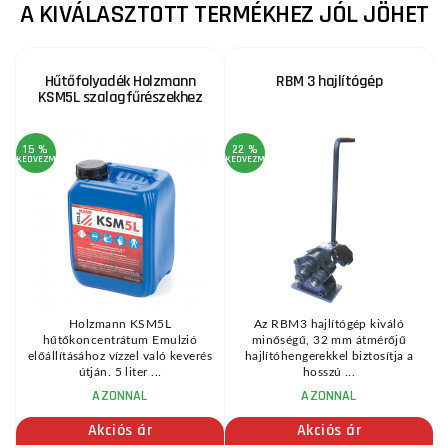
A KIVÁLASZTOTT TERMÉKHEZ JÓL JÖHET
Hűtőfolyadék Holzmann
RBM 3 hajlítógép
KSM5L szalagfűrészekhez
15 %
22 %
KEDVEZMÉNY
KEDVEZMÉNY
KE
Holzmann KSM5L
Az RBM3 hajlítógép kiváló
hűtőkoncentrátum Emulzió
minőségű, 32 mm átmérőjű
előállításához vízzel való keverés
hajlítóhengerekkel biztosítja a
útján. 5 liter ...
hosszú ...
AZONNAL
AZONNAL
Akciós ár
Akciós ár