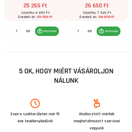
25 265 Ft
26 650 Ft
Ušetříte 4 490 Ft
Ušetříte 7 420 Ft
29 755 Ft
34 070 Ft
Eredeti ár:
Eredeti ár:
db
db
MEGVENNI
MEGVENNI
5 OK, HOGY MIÉRT VÁSÁROLJON
NÁLUNK
Ezen a szakterületen már 15
Kiválasztott márkák
éve tevékenykedünk
meghatalmazott szervizei
vagyunk