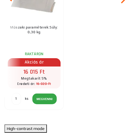
Műszaki paraméterek:Súly:
0,30 kg
RAKTÁRON
Akciós ár
16 015 Ft
Megtakarít 5%
16 820 Ft
Eredeti ár:
ks
MEGVENNI
High-contrast mode