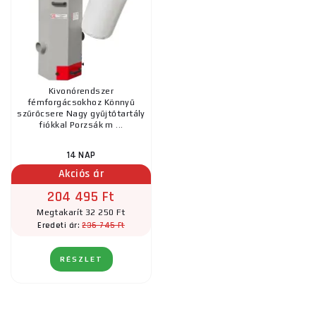
Kivonórendszer
fémforgácsokhoz Könnyű
szűrőcsere Nagy gyűjtőtartály
fiókkal Porzsák m ...
14 NAP
Akciós ár
204 495 Ft
Megtakarít 32 250 Ft
236 745 Ft
Eredeti ár:
RÉSZLET