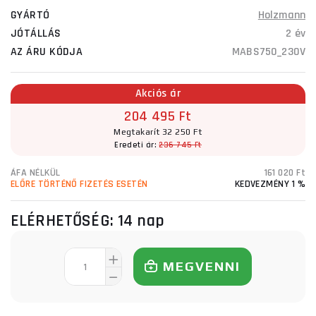
GYÁRTÓ
Holzmann
JÓTÁLLÁS
2 év
AZ ÁRU KÓDJA
MABS750_230V
Akciós ár
204 495 Ft
Megtakarít 32 250 Ft
Eredeti ár:
236 745 Ft
ÁFA NÉLKÜL
161 020 Ft
ELŐRE TÖRTÉNŐ FIZETÉS ESETÉN
KEDVEZMÉNY 1 %
ELÉRHETŐSÉG:
14 nap
MEGVENNI