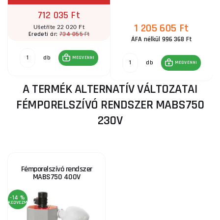
712 035 Ft
1 205 605 Ft
Ušetříte 22 020 Ft
734 055 Ft
Eredeti ár:
ÁFA nélkül 996 368 Ft
db
MEGVENNI
db
MEGVENNI
A TERMÉK ALTERNATÍV VÁLTOZATAI
FÉMPORELSZÍVÓ RENDSZER MABS750
230V
Fémporelszívó rendszer
MABS750 400V
-14 %
KEDVEZMÉNY