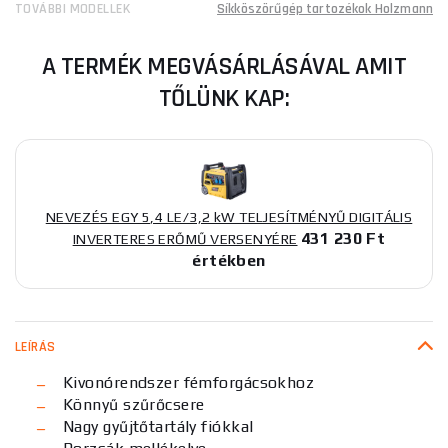
TOVÁBBI MODELLEK
Síkköszörűgép tartozékok Holzmann
A TERMÉK MEGVÁSÁRLÁSÁVAL AMIT
TŐLÜNK KAP:
NEVEZÉS EGY 5,4 LE/3,2 kW TELJESÍTMÉNYŰ DIGITÁLIS
431 230 Ft
INVERTERES ERŐMŰ VERSENYÉRE
értékben
LEÍRÁS
Kivonórendszer fémforgácsokhoz
Könnyű szűrőcsere
Nagy gyűjtőtartály fiókkal