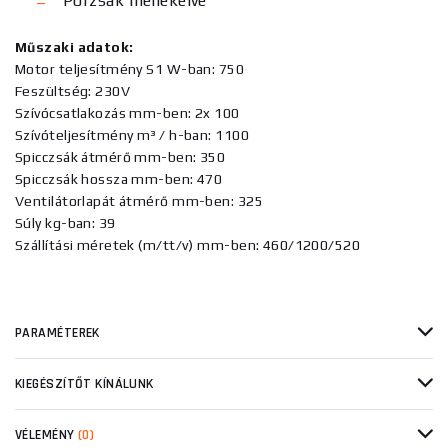
Porzsák mellékelve
Műszaki adatok:
Motor teljesítmény S1 W-ban: 750
Feszültség: 230V
Szívócsatlakozás mm-ben: 2x 100
Szívóteljesítmény m³ / h-ban: 1100
Spicczsák átmérő mm-ben: 350
Spicczsák hossza mm-ben: 470
Ventilátorlapát átmérő mm-ben: 325
Súly kg-ban: 39
Szállítási méretek (m/tt/v) mm-ben: 460/1200/520
PARAMÉTEREK
KIEGÉSZÍTŐT KÍNÁLUNK
VÉLEMÉNY
(0)