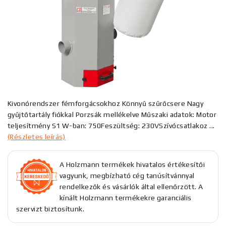
Kivonórendszer fémforgácsokhoz Könnyű szűrőcsere Nagy
gyűjtőtartály fiókkal Porzsák mellékelve Műszaki adatok: Motor
teljesítmény S1 W-ban: 750Feszültség: 230VSzívócsatlakoz ...
(Részletes leírás)
A Holzmann termékek hivatalos értékesítői
vagyunk, megbízható cég tanúsítvánnyal
rendelkezők és vásárlók által ellenőrzött. A
kínált Holzmann termékekre garanciális
szervizt biztosítunk.