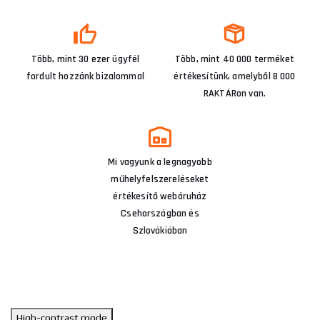
Több, mint 30 ezer ügyfél
Több, mint 40 000 terméket
fordult hozzánk bizalommal
értékesítünk, amelyből 8 000
RAKTÁRon van.
Mi vagyunk a legnagyobb
műhelyfelszereléseket
értékesítő webáruház
Csehországban és
Szlovákiában
High-contrast mode