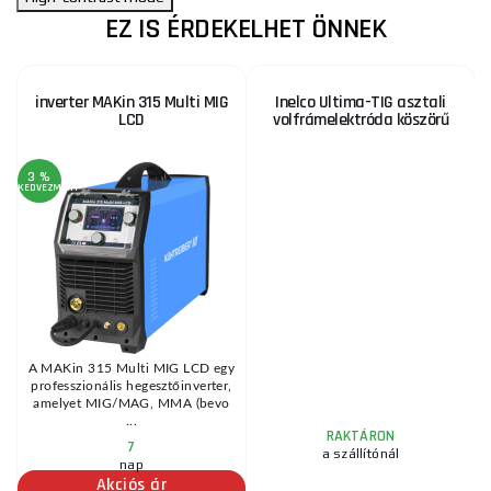
EZ IS ÉRDEKELHET ÖNNEK
inverter MAKin 315 Multi MIG
Inelco Ultima-TIG asztali
LCD
volfrámelektróda köszörű
3 %
KEDVEZMÉNY
KE
-
A MAKin 315 Multi MIG LCD egy
professzionális hegesztőinverter,
amelyet MIG/MAG, MMA (bevo
...
RAKTÁRON
7
a szállítónál
nap
Akciós ár