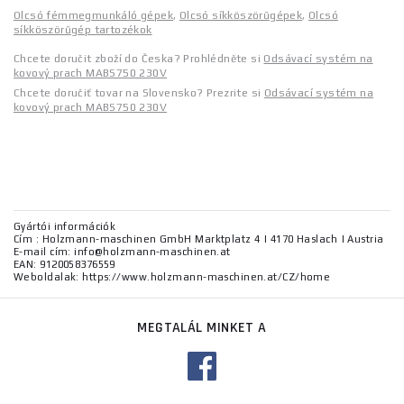
Olcsó fémmegmunkáló gépek
,
Olcsó síkköszörűgépek
,
Olcsó
síkköszörűgép tartozékok
Chcete doručit zboží do Česka? Prohlédněte si
Odsávací systém na
kovový prach MABS750 230V
Chcete doručiť tovar na Slovensko? Prezrite si
Odsávací systém na
kovový prach MABS750 230V
Gyártói információk
Cím : Holzmann-maschinen GmbH Marktplatz 4 | 4170 Haslach | Austria
E-mail cím: info@holzmann-maschinen.at
EAN: 9120058376559
Weboldalak: https://www.holzmann-maschinen.at/CZ/home
MEGTALÁL MINKET A