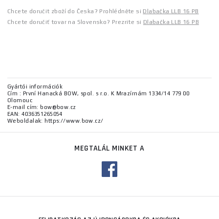
Chcete doručit zboží do Česka? Prohlédněte si
Dlabačka LLB 16 PB
Chcete doručiť tovar na Slovensko? Prezrite si
Dlabačka LLB 16 PB
Gyártói információk
Cím : První Hanacká BOW, spol. s r.o. K Mrazírnám 1334/14 779 00
Olomouc
E-mail cím: bow@bow.cz
EAN: 4036351265054
Weboldalak: https://www.bow.cz/
MEGTALÁL MINKET A