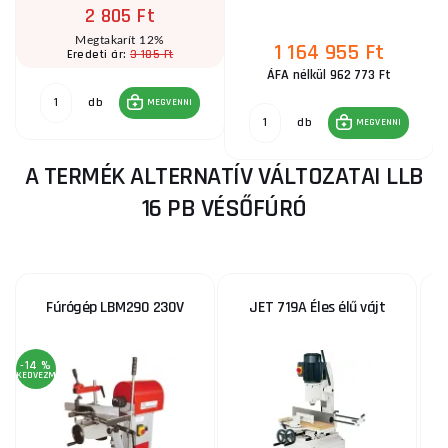
2 805 Ft
Megtakarít 12%
1 164 955 Ft
3 185 Ft
Eredeti ár:
ÁFA nélkül 962 773 Ft
db
MEGVENNI
db
MEGVENNI
A TERMÉK ALTERNATÍV VÁLTOZATAI LLB
16 PB VÉSŐFÚRÓ
Fúrógép LBM290 230V
JET 719A Éles élű vájt
-14 %
KEDVEZMÉNY