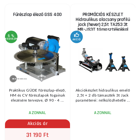
Fűrészlap élező GSS 400
PROMÓCIÓS KÉSZLET
Hidraulikus alacsony profilú
jack (hever) 2,5t TA253 3t
MB-JS3T támasztékokkal
6 %
KEDVEZMÉNY
AKCIÓ
A
KE
Praktikus GÜDE fűrészlap-élező,
Akciókészlet hidraulikus emelő
HM és CV fűrészlapok fogainak
2,5t + 2 db támaszték 3t Jack
élezésére tervezve, Ø 90 - 4 ...
paraméterei: nélkülözhetetle ...
AZONNAL
AZONNAL
Akciós ár
31 190 Ft