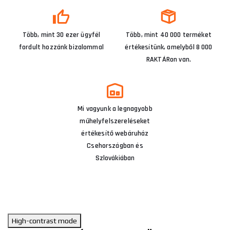
Több, mint 30 ezer ügyfél
Több, mint 40 000 terméket
fordult hozzánk bizalommal
értékesítünk, amelyből 8 000
RAKTÁRon van.
Mi vagyunk a legnagyobb
műhelyfelszereléseket
értékesítő webáruház
Csehországban és
Szlovákiában
High-contrast mode