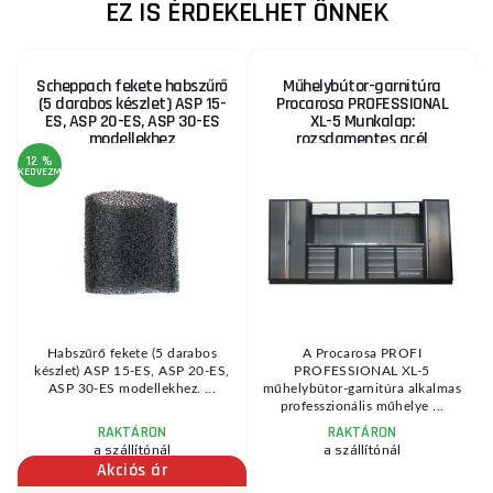
EZ IS ÉRDEKELHET ÖNNEK
Scheppach fekete habszűrő
Műhelybútor-garnitúra
(5 darabos készlet) ASP 15-
Procarosa PROFESSIONAL
ES, ASP 20-ES, ASP 30-ES
XL-5 Munkalap:
modellekhez
rozsdamentes acél
12 %
KEDVEZMÉNY
A
AJ
:
Habszűrő fekete (5 darabos
A Procarosa PROFI
készlet) ASP 15-ES, ASP 20-ES,
PROFESSIONAL XL-5
e
ASP 30-ES modellekhez. ...
műhelybútor-garnitúra alkalmas
professzionális műhelye ...
RAKTÁRON
RAKTÁRON
a szállítónál
a szállítónál
Akciós ár