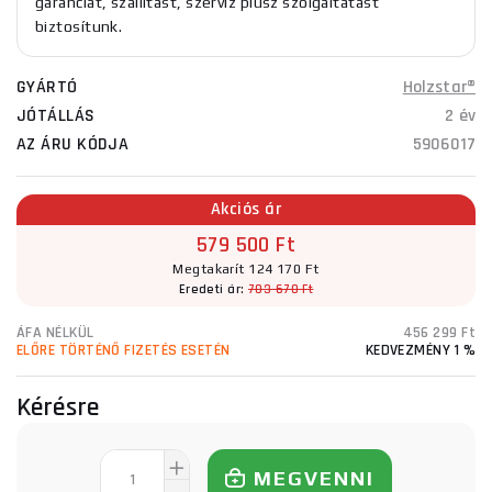
garanciát, szállítást, szerviz plusz szolgáltatást
biztosítunk.
GYÁRTÓ
Holzstar®
JÓTÁLLÁS
2 év
AZ ÁRU KÓDJA
5906017
Akciós ár
579 500 Ft
Megtakarít 124 170 Ft
Eredeti ár:
703 670 Ft
ÁFA NÉLKÜL
456 299 Ft
ELŐRE TÖRTÉNŐ FIZETÉS ESETÉN
KEDVEZMÉNY 1 %
Kérésre
MEGVENNI