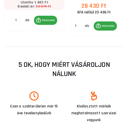
Ušetříte 1 885 Ft
28 430 Ft
33 075 Ft
Eredeti ár:
ÁFA nélkül 23 496 Ft
db
MEGVENNI
db
MEGVENNI
5 OK, HOGY MIÉRT VÁSÁROLJON
NÁLUNK
Ezen a szakterületen már 15
Kiválasztott márkák
éve tevékenykedünk
meghatalmazott szervizei
vagyunk