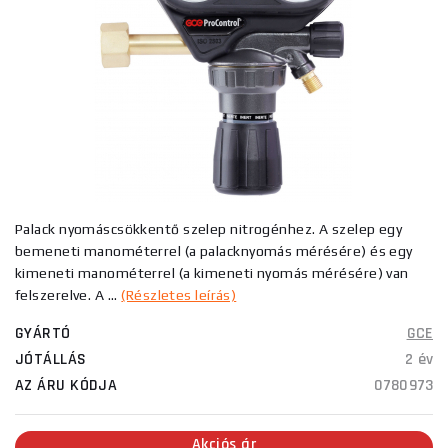
Palack nyomáscsökkentő szelep nitrogénhez. A szelep egy
bemeneti manométerrel (a palacknyomás mérésére) és egy
kimeneti manométerrel (a kimeneti nyomás mérésére) van
felszerelve. A ...
(Részletes leírás)
GYÁRTÓ
GCE
JÓTÁLLÁS
2 év
AZ ÁRU KÓDJA
0780973
Akciós ár