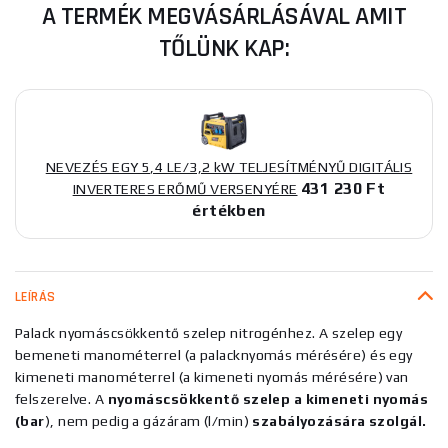
A TERMÉK MEGVÁSÁRLÁSÁVAL AMIT
TŐLÜNK KAP:
NEVEZÉS EGY 5,4 LE/3,2 kW TELJESÍTMÉNYŰ DIGITÁLIS
431 230 Ft
INVERTERES ERŐMŰ VERSENYÉRE
értékben
LEÍRÁS
Palack nyomáscsökkentő szelep nitrogénhez. A szelep egy
bemeneti manométerrel (a palacknyomás mérésére) és egy
kimeneti manométerrel (a kimeneti nyomás mérésére) van
felszerelve. A
nyomáscsökkentő szelep a kimeneti nyomás
(bar
), nem pedig a gázáram (l/min)
szabályozására szolgál.