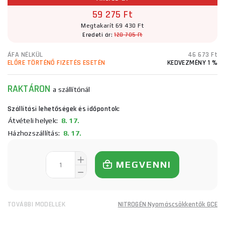
59 275 Ft
Megtakarít 69 430 Ft
Eredeti ár:
128 705 Ft
ÁFA NÉLKÜL
46 673 Ft
ELŐRE TÖRTÉNŐ FIZETÉS ESETÉN
KEDVEZMÉNY 1 %
RAKTÁRON
a szállítónál
Szállítási lehetőségek és időpontok:
Átvételi helyek:
8. 17.
Házhozszállítás:
8. 17.
MEGVENNI
TOVÁBBI MODELLEK
NITROGÉN Nyomáscsökkentők GCE