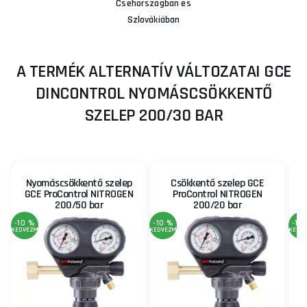
Csehországban és
Szlovákiában
A TERMÉK ALTERNATÍV VÁLTOZATAI GCE
DINCONTROL NYOMÁSCSÖKKENTŐ
SZELEP 200/30 BAR
Nyomáscsökkentő szelep
Csökkentő szelep GCE
GCE ProControl NITROGEN
ProControl NITROGEN
200/50 bar
200/20 bar
-10 %
-10 %
-10
KEDVEZMÉNY
KEDVEZMÉNY
KEDV