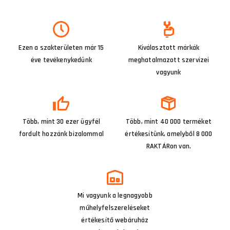
Ezen a szakterületen már 15
Kiválasztott márkák
éve tevékenykedünk
meghatalmazott szervizei
vagyunk
Több, mint 30 ezer ügyfél
Több, mint 40 000 terméket
fordult hozzánk bizalommal
értékesítünk, amelyből 8 000
RAKTÁRon van.
Mi vagyunk a legnagyobb
műhelyfelszereléseket
értékesítő webáruház