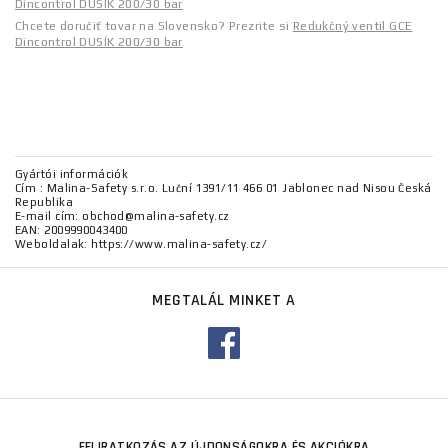
Dincontrol DUSÍK 200/30 bar
Chcete doručiť tovar na Slovensko? Prezrite si
Redukčný ventil GCE
Dincontrol DUSÍK 200/30 bar
Gyártói információk
Cím : Malina-Safety s.r.o. Luční 1391/11 466 01 Jablonec nad Nisou Česká
Republika
E-mail cím: obchod@malina-safety.cz
EAN: 2009990043400
Weboldalak: https://www.malina-safety.cz/
MEGTALÁL MINKET A
FELIRATKOZÁS AZ ÚJDONSÁGOKRA ÉS AKCIÓKRA