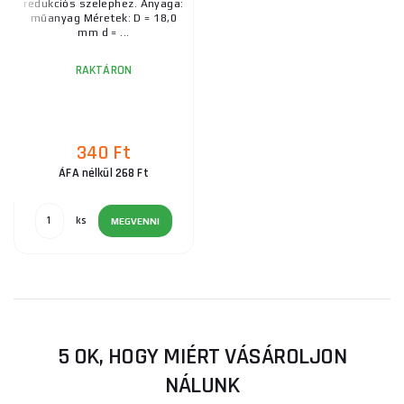
redukciós szelephez. Anyaga:
műanyag Méretek: D = 18,0
mm d = ...
RAKTÁRON
340 Ft
ÁFA nélkül 268 Ft
ks
MEGVENNI
5 OK, HOGY MIÉRT VÁSÁROLJON
NÁLUNK