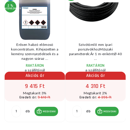
2 %
KEDVEZMÉNY
KE
,
Erősen habzó előmosó
Szívótömlő mm ipari
koncentrátum. Kifejezetten a
porszívókhozMűszaki
kemény szennyeződések és a
paraméterek:Ár 1 m-enkéntØ 40
nagyon száraz ...
...
RAKTÁRON
RAKTÁRON
a szállítónál
a szállítónál
Akciós ár
Akciós ár
9 415 Ft
4 310 Ft
Megtakarít 3%
Megtakarít 2%
9 610 Ft
4 395 Ft
Eredeti ár:
Eredeti ár:
db
db
MEGVENNI
MEGVENNI