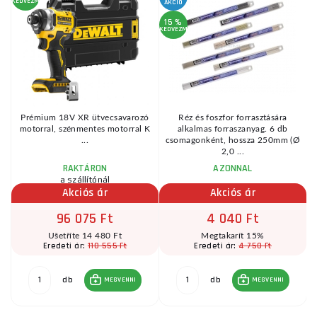
KEDVEZMÉNY
AKCIÓ
15 %
KEDVEZMÉNY
Prémium 18V XR ütvecsavarozó
Réz és foszfor forrasztására
motorral, szénmentes motorral K
alkalmas forraszanyag. 6 db
...
csomagonként, hossza 250mm (Ø
2,0 ...
RAKTÁRON
AZONNAL
a szállítónál
Akciós ár
Akciós ár
96 075 Ft
4 040 Ft
Ušetříte 14 480 Ft
Megtakarít 15%
110 555 Ft
4 750 Ft
Eredeti ár:
Eredeti ár:
db
db
MEGVENNI
MEGVENNI