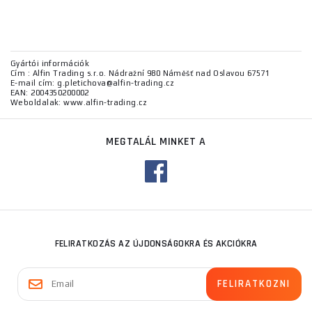
Gyártói információk
Cím : Alfin Trading s.r.o. Nádražní 980 Náměšť nad Oslavou 67571
E-mail cím: g.pletichova@alfin-trading.cz
EAN: 2004350200002
Weboldalak: www.alfin-trading.cz
MEGTALÁL MINKET A
FELIRATKOZÁS AZ ÚJDONSÁGOKRA ÉS AKCIÓKRA