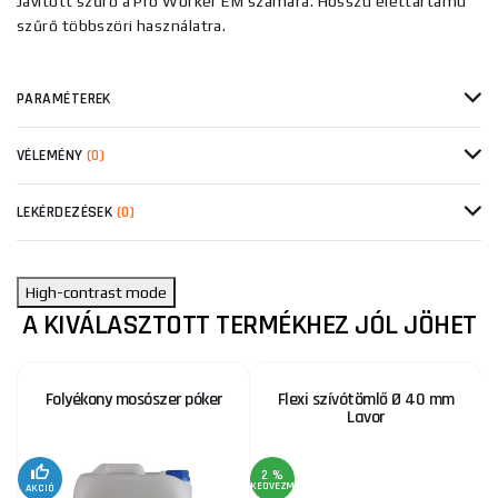
Javított szűrő a Pro Worker EM számára. Hosszú élettartamú
szűrő többszöri használatra.
PARAMÉTEREK
VÉLEMÉNY
(0)
LEKÉRDEZÉSEK
(0)
High-contrast mode
A KIVÁLASZTOTT TERMÉKHEZ JÓL JÖHET
Folyékony mosószer póker
Flexi szívótömlő Ø 40 mm
Lavor
2 %
KEDVEZMÉNY
AKCIÓ
A