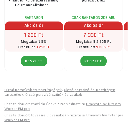
(multifunkciós szerszámok)
porszívókhoz
HolzmannAlkalmas ...
RAKTÁRON
CSAK RAKTÁRON 2DB ÁRU
Akciós ár
Akciós ár
1 230 Ft
7 330 Ft
Megtakarít 5%
Megtakarít 2 305 Ft
1 295 Ft
9 635 Ft
Eredeti ár:
Eredeti ár:
RÉSZLET
RÉSZLET
Olcsó porszívók és tisztítógépek
,
Olcsó porszívó és tisztítógép
tartozékok
,
Olcsó porszívó szűrők és zsákok
Chcete doručit zboží do Česka? Prohlédněte si
Omývatelný filtr pro
Worker EM pro
Chcete doručiť tovar na Slovensko? Prezrite si
Umývateľný filter pre
Worker EM pre