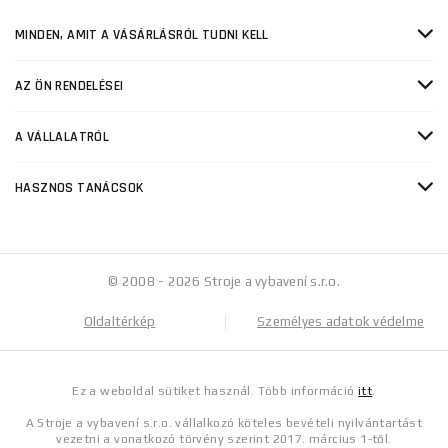
MINDEN, AMIT A VÁSÁRLÁSRÓL TUDNI KELL
AZ ÖN RENDELÉSEI
A VÁLLALATRÓL
HASZNOS TANÁCSOK
© 2008 - 2026 Stroje a vybavení s.r.o.
Oldaltérkép
Személyes adatok védelme
Ez a weboldal sütiket használ. Több információ
itt
.
A Stroje a vybavení s.r.o. vállalkozó köteles bevételi nyilvántartást
vezetni a vonatkozó törvény szerint 2017. március 1-től.