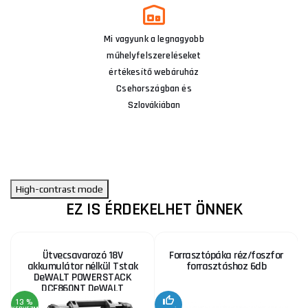
Mi vagyunk a legnagyobb
műhelyfelszereléseket
értékesítő webáruház
Csehországban és
Szlovákiában
High-contrast mode
EZ IS ÉRDEKELHET ÖNNEK
Ütvecsavarozó 18V
Forrasztópáka réz/foszfor
akkumulátor nélkül Tstak
forrasztáshoz 6db
DeWALT POWERSTACK
DCF860NT DeWALT
POWERSTACK DCF860NT
13 %