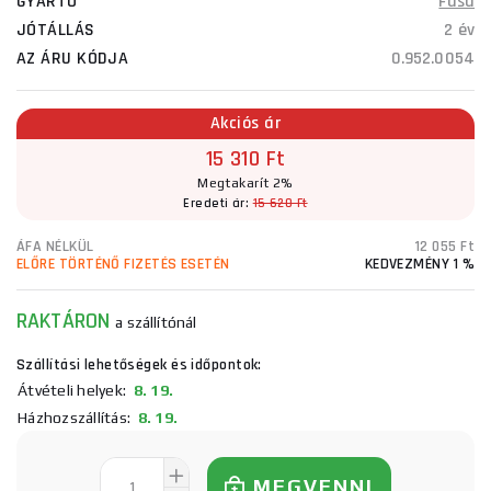
GYÁRTÓ
Fasa
JÓTÁLLÁS
2 év
AZ ÁRU KÓDJA
0.952.0054
Akciós ár
15 310 Ft
Megtakarít 2%
Eredeti ár:
15 620 Ft
ÁFA NÉLKÜL
12 055 Ft
ELŐRE TÖRTÉNŐ FIZETÉS ESETÉN
KEDVEZMÉNY 1 %
RAKTÁRON
a szállítónál
Szállítási lehetőségek és időpontok:
Átvételi helyek:
8. 19.
Házhozszállítás:
8. 19.
MEGVENNI