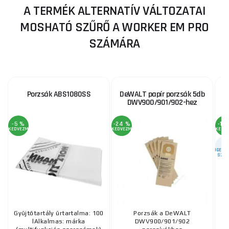
A TERMÉK ALTERNATÍV VÁLTOZATAI
MOSHATÓ SZŰRŐ A WORKER EM PRO
SZÁMÁRA
Porzsák ABS1080SS
DeWALT papír porzsák 5db
DWV900/901/902-hez
-5 %
-24 %
-18
KEDVEZMÉNY
KEDVEZMÉNY
KEDV
ENGEDÉL
SZER
Gyűjtőtartály űrtartalma: 100
Porzsák a DeWALT
S
lAlkalmas: márka
DWV900/901/902