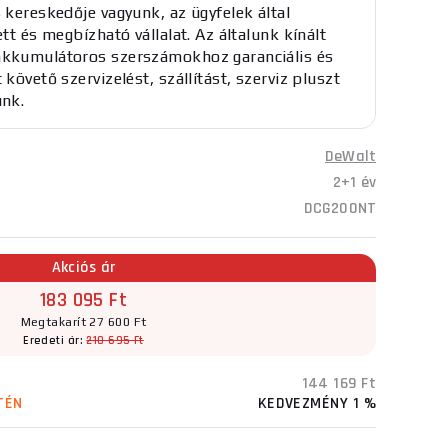
s kereskedője vagyunk, az ügyfelek által
ett és megbízható vállalat. Az általunk kínált
kkumulátoros szerszámokhoz garanciális és
 követő szervizelést, szállítást, szerviz pluszt
unk.
DeWalt
2+1 év
DCG200NT
Akciós ár
183 095 Ft
Megtakarít 27 600 Ft
Eredeti ár:
210 695 Ft
144 169 Ft
TÉN
KEDVEZMÉNY 1 %