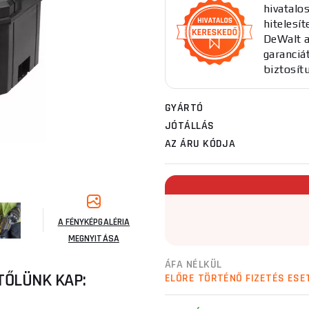
hivatalo
hitelesít
DeWalt a
garanciát
biztosít
GYÁRTÓ
JÓTÁLLÁS
AZ ÁRU KÓDJA
A FÉNYKÉPGALÉRIA
MEGNYITÁSA
ÁFA NÉLKÜL
TŐLÜNK KAP:
ELŐRE TÖRTÉNŐ FIZETÉS ESE