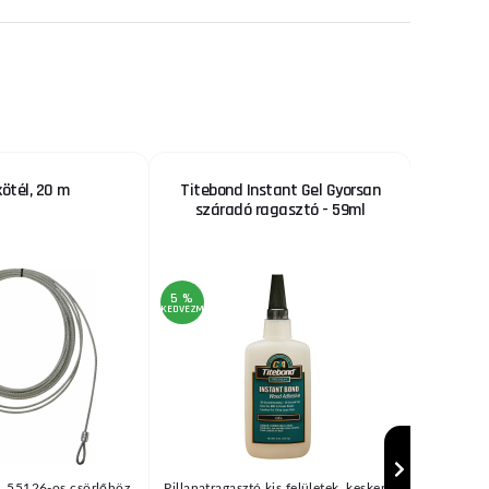
kötél, 20 m
Titebond Instant Gel Gyorsan
Fo
száradó ragasztó - 59ml
5 %
KEDVEZMÉNY
l, 55126-os csörlőhöz
Pillanatragasztó kis felületek, keskeny
Kényelm