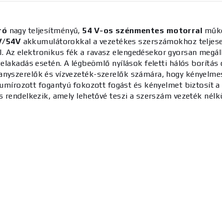
ró
nagy teljesítményű,
54 V-os szénmentes
motorral
műkö
V/54V
akkumulátorokkal a vezetékes szerszámokhoz teljese
l.
Az elektronikus fék a ravasz elengedésekor gyorsan megáll
y elakadás esetén.
A légbeömlő nyílások feletti hálós borítás
llanyszerelők és vízvezeték-szerelők számára, hogy kényelme
umírozott fogantyú fokozott fogást és kényelmet biztosít 
is rendelkezik, amely lehetővé teszi a szerszám vezeték nél