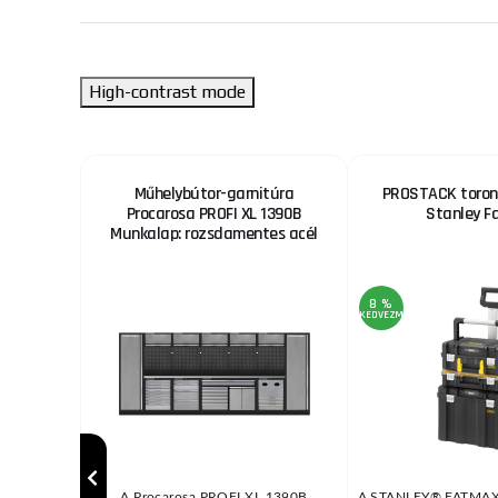
High-contrast mode
Luxe
Műhelybútor-garnitúra
PROSTACK torony
Procarosa PROFI XL 1390B
Stanley F
Munkalap: rozsdamentes acél
8 %
KEDVEZMÉNY
raktikus
A Procarosa PROFI XL 1390B
A STANLEY® FATMA