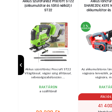
aft PKA24
Akkus szúrófűrész Procraft ST22
Akkus láncfűr
élkül) |
(akkumulátor és töltő nélkül) |
SHARE20V, KEFE N
ST22
akkumulátor és 
3 %
KEDVEZMÉNY
zifűrész
Akkus szúrófűrész Procraft ST22
Az akkumulátoros lánc
l). Szénkefe
Világítással, vágási szög állítással,
vágására tervezték, 
...
sebességszabályozáss ...
vágására, me
RAKTÁRON
RAKTÁ
zletben
a szállítónál
r
Akciós
41 400
t
Megtakar