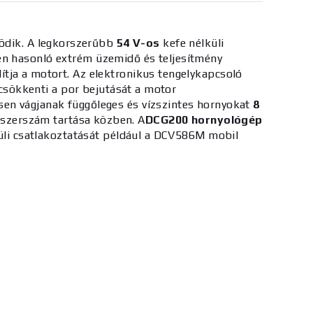
dik.
A legkorszerűbb
54 V-os
kefe nélküli
n hasonló extrém üzemidő és teljesítmény
ítja a motort.
Az elektronikus tengelykapcsoló
 csökkenti a por bejutását a motor
sen vágjanak függőleges és vízszintes hornyokat
8
a szerszám tartása közben.
A
DCG200 hornyológép
küli csatlakoztatását például a DCV586M mobil