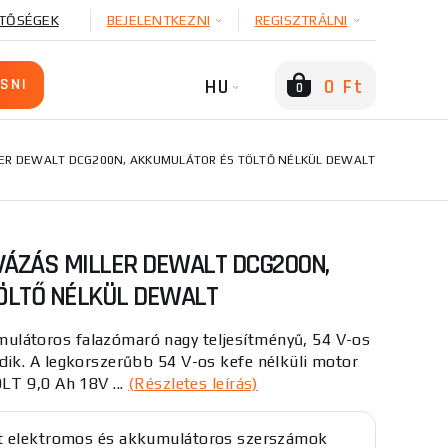
TŐSÉGEK
BEJELENTKEZNI
REGISZTRÁLNI
HU
0 Ft
0
ER DEWALT DCG200N, AKKUMULÁTOR ÉS TÖLTŐ NÉLKÜL DEWALT
ÁZÁS MILLER DEWALT DCG200N,
ÖLTŐ NÉLKÜL DEWALT
átoros falazómaró nagy teljesítményű, 54 V-os
k. A legkorszerűbb 54 V-os kefe nélküli motor
T 9,0 Ah 18V ...
(Részletes leírás)
t elektromos és akkumulátoros szerszámok