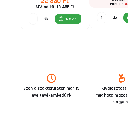
22 330 Ft
Ft
4
Eredeti ár:
ÁFA nélkül 18 455 Ft
db
GVENNI
db
MEGVENNI
Ezen a szakterületen már 15
Kiválasztott
éve tevékenykedünk
meghatalmazott
vagyun