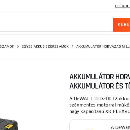
ELÉRHE
RSZÁMOK
EGYÉB AKKUS SZERSZÁMOK
AKKUMULÁTOR HORVÁZÁS MILL
AKKUMULÁTOR HORV
AKKUMULÁTOR ÉS T
A DeWALT DCG200T2akkumul
szénmentes motorral működi
nagy kapacitású XR FLEXVOL
A DeWal