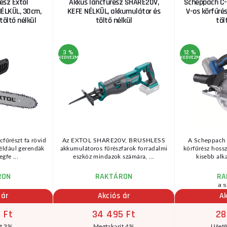
ész Extol
Akkus láncfűrész SHARE20V,
Scheppach C-
ÉLKÜL, 30cm,
KEFE NÉLKÜL, akkumulátor és
V-os körfűré
töltő nélkül
töltő nélkül
töl
3 %
12 %
KEDVEZMÉNY
KEDVEZMÉNY
fűrészt fa rövid
Az EXTOL SHARE20V, BRUSHLESS
A Scheppach
például gerendák
akkumulátoros fűrészfarok forradalmi
körfűrész hoss
gfe ...
eszköz mindazok számára, ...
kisebb alka
RON
RAKTÁRON
RA
a s
 ár
Akciós ár
Ak
 Ft
34 495 Ft
28
ít 3%
Megtakarít 4%
Ušetř