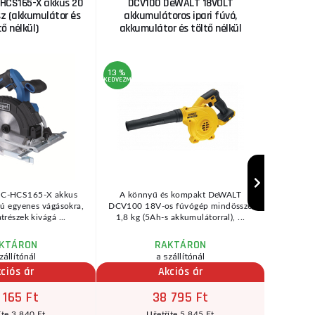
HCS165-X akkus 20
DCV100 DeWALT 18VOLT
DeW
sz (akkumulátor és
akkumulátoros ipari fúvó,
a
tő nélkül)
akkumulátor és töltő nélkül
13 %
13 %
KEDVEZMÉNY
KEDVEZMÉNY
 C-HCS165-X akkus
A könnyű és kompakt DeWALT
Jelle
zú egyenes vágásokra,
DCV100 18V-os fúvógép mindössze
mot
trészek kivágá ...
1,8 kg (5Ah-s akkumulátorral), ...
hatékonysá
KTÁRON
RAKTÁRON
zállítónál
a szállítónál
raktár
ciós ár
Akciós ár
 165 Ft
38 795 Ft
íte 3 840 Ft
Ušetříte 5 845 Ft