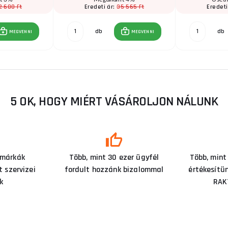
2 680 Ft
35 565 Ft
Eredeti ár:
Eredeti
db
db
MEGVENNI
MEGVENNI
5 OK, HOGY MIÉRT VÁSÁROLJON NÁLUNK
 márkák
Több, mint 30 ezer ügyfél
Több, mint
 szervizei
fordult hozzánk bizalommal
értékesítü
k
RAK