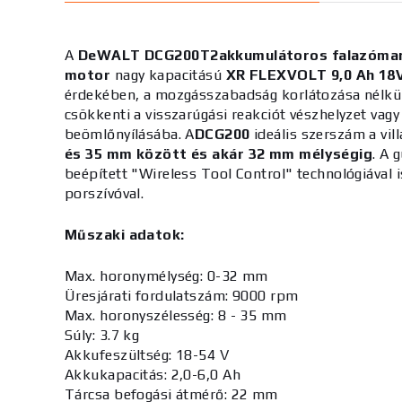
A
DeWALT DCG200T2
akkumulátoros falazóma
motor
nagy kapacitású
XR FLEXVOLT 9,0 Ah 18
érdekében, a mozgásszabadság korlátozása nélkü
csökkenti a visszarúgási reakciót vészhelyzet vag
beömlőnyílásába.
A
DCG200
ideális szerszám a vi
és 35 mm között és akár 32 mm mélységig
.
A g
beépített "Wireless Tool Control" technológiával 
porszívóval.
Műszaki adatok:
Max. horonymélység: 0-32 mm
Üresjárati fordulatszám: 9000 rpm
Max. horonyszélesség: 8 - 35 mm
Súly: 3.7 kg
Akkufeszültség: 18-54 V
Akkukapacitás: 2,0-6,0 Ah
Tárcsa befogási átmérő: 22 mm