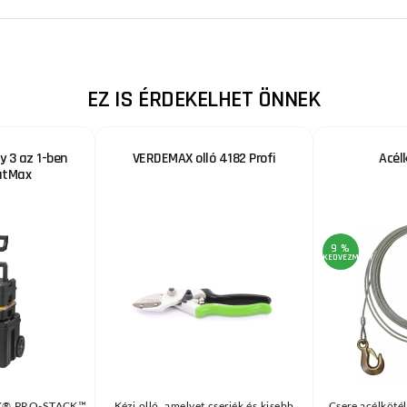
EZ IS ÉRDEKELHET ÖNNEK
 3 az 1-ben
VERDEMAX olló 4182 Profi
Acél
atMax
9 %
KEDVEZMÉNY
X® PRO-STACK™
Kézi olló, amelyet cserjék és kisebb
Csere acélköté