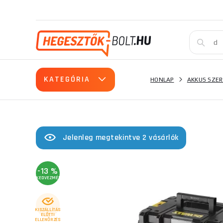
KATEGÓRIA
HONLAP
AKKUS SZE
Jelenleg megtekintve 2 vásárlók
-13 %
KEDVEZMÉNY
KISZÁLLÍTÁS
ELŐTTI
ELLENŐRZÉS