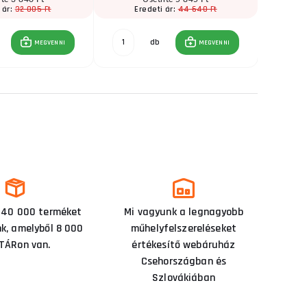
32 005 Ft
44 640 Ft
 ár:
Eredeti ár:
E
db
MEGVENNI
MEGVENNI
 40 000 terméket
Mi vagyunk a legnagyobb
nk, amelyből 8 000
műhelyfelszereléseket
TÁRon van.
értékesítő webáruház
Csehországban és
Szlovákiában