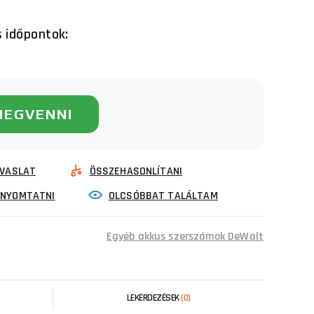
s időpontok:
MEGVENNI
VASLAT
ÖSSZEHASONLÍTANI
INYOMTATNI
OLCSÓBBAT TALÁLTAM
Egyéb akkus szerszámok DeWalt
LEKÉRDEZÉSEK
(0)