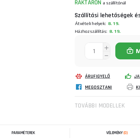
RAKTÁRON
a szállítónál
Szállítási lehetőségek é
Átvételi helyek:
8. 19.
Házhozszállítás:
8. 19.
ÁRUFIGYELŐ
JA
MEGOSZTANI
K
TOVÁBBI MODELLEK
PARAMÉTEREK
VÉLEMÉNY
(0)