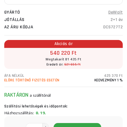
GYÁRTÓ
DeWalt
JÓTÁLLÁS
2+1 év
AZ ÁRU KÓDJA
DCS727T2
Akciós ár
540 220 Ft
Megtakarít 81 435 Ft
Eredeti ár:
621 655 Ft
ÁFA NÉLKÜL
425 370 Ft
ELŐRE TÖRTÉNŐ FIZETÉS ESETÉN
KEDVEZMÉNY 1 %
RAKTÁRON
a szállítónál
Szállítási lehetőségek és időpontok:
Házhozszállítás:
8. 19.