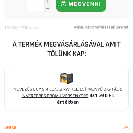
MEGVENNI
TOVÁBBI MODELLEK
Akkus gérvágófűrészek DeWalt
A TERMÉK MEGVÁSÁRLÁSÁVAL AMIT
TŐLÜNK KAP:
NEVEZÉS EGY 5,4 LE/3,2 kW TELJESÍTMÉNYŰ DIGITÁLIS
431 230 Ft
INVERTERES ERŐMŰ VERSENYÉRE
értékben
LEÍRÁS