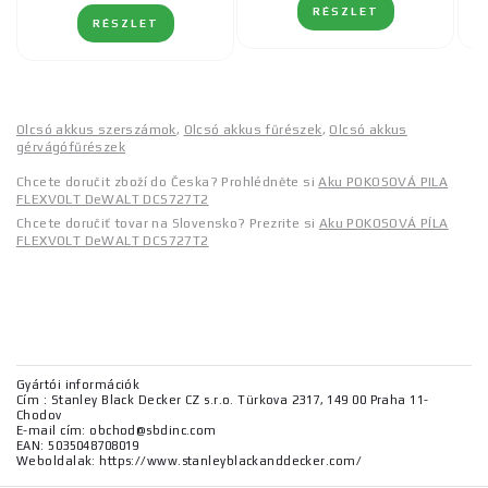
RÉSZLET
RÉSZLET
Olcsó akkus szerszámok
,
Olcsó akkus fűrészek
,
Olcsó akkus
gérvágófűrészek
Chcete doručit zboží do Česka? Prohlédněte si
Aku POKOSOVÁ PILA
FLEXVOLT DeWALT DCS727T2
Chcete doručiť tovar na Slovensko? Prezrite si
Aku POKOSOVÁ PÍLA
FLEXVOLT DeWALT DCS727T2
Gyártói információk
Cím : Stanley Black Decker CZ s.r.o. Türkova 2317, 149 00 Praha 11-
Chodov
E-mail cím: obchod@sbdinc.com
EAN: 5035048708019
Weboldalak: https://www.stanleyblackanddecker.com/