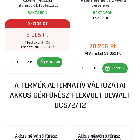
,
kábellel.Műszaki
felszereléséhez az O-gyűrű
információk:Tápfeszü ...
beszerelés ...
RAKTÁRON
RAKTÁRON
a szállítónál
Akciós ár
5 005 Ft
Megtakarít 4%
70 255 Ft
5 160 Ft
Eredeti ár:
ÁFA nélkül 58 062 Ft
db
MEGVENNI
db
MEGVENNI
A TERMÉK ALTERNATÍV VÁLTOZATAI
AKKUS GÉRFŰRÉSZ FLEXVOLT DEWALT
DCS727T2
Akkus gérvágó fűrész
Akkus gérvágó fűrész