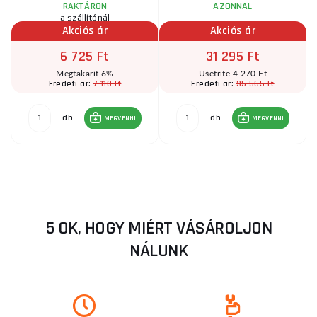
RAKTÁRON
AZONNAL
a szállítónál
Akciós ár
Akciós ár
6 725 Ft
31 295 Ft
Megtakarít 6%
Ušetříte 4 270 Ft
7 110 Ft
35 565 Ft
Eredeti ár:
Eredeti ár:
db
db
MEGVENNI
MEGVENNI
5 OK, HOGY MIÉRT VÁSÁROLJON
NÁLUNK