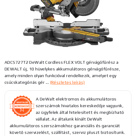
ADCS727T2 DeWalt Cordless FLEX VOLT gérvágófűrész a
DEWALT új, 10 hüvelykes akkumulátoros gérvágófűrésze,
amely minden olyan funkcióval rendelkezik, amelyet egy
csúcskategóriás gér ...
(Részletes leírás)
A DeWalt elektromos és akkumulátoros
szerszámok hivatalos kereskedője vagyunk,
az ügyfelek által hitelesített és megbízható
vállalat. Az általunk kínált DeWalt
akkumulátoros szerszámokhoz garanciális és garanciát
követő szervizelést, szállítást, szerviz pluszt biztosítunk.