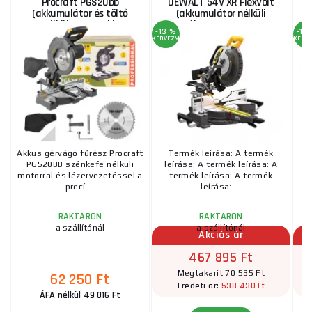
Procraft PGS20bb
DEWALT 54V XR FlexVolt
D
(akkumulátor és töltő
(akkumulátor nélküli
nélkül) | PGS20bb
változat) 305mm
-13 %
-13
KEDVEZMÉNY
KEDV
Akkus gérvágó fűrész Procraft
Termék leírása: A termék
PGS20BB szénkefe nélküli
leírása: A termék leírása: A
l
motorral és lézervezetéssel a
termék leírása: A termék
precí ...
leírása: ...
RAKTÁRON
RAKTÁRON
a szállítónál
a szállítónál
Akciós ár
467 895 Ft
Megtakarít 70 535 Ft
62 250 Ft
538 430 Ft
Eredeti ár:
ÁFA nélkül 49 016 Ft