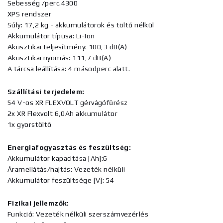
Sebesség /perc.4300
XPS rendszer
Súly: 17,2 kg - akkumulátorok és töltő nélkül
Akkumulátor típusa: Li-Ion
Akusztikai teljesítmény: 100,3 dB(A)
Akusztikai nyomás: 111,7 dB(A)
A tárcsa leállítása: 4 másodperc alatt.
Szállítási terjedelem:
54 V-os XR FLEXVOLT gérvágófűrész
2x XR Flexvolt 6,0Ah akkumulátor
1x gyorstöltő
Energiafogyasztás és feszültség:
Akkumulátor kapacitása [Ah]:6
Áramellátás/hajtás: Vezeték nélküli
Akkumulátor feszültsége [V]: 54
Fizikai jellemzők:
Funkció: Vezeték nélküli szerszámvezérlés