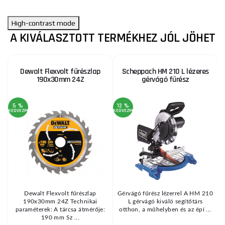
High-contrast mode
A KIVÁLASZTOTT TERMÉKHEZ JÓL JÖHET
Dewalt Flexvolt fűrészlap
Scheppach HM 210 L lézeres
190x30mm 24Z
gérvágó fűrész
5 %
12 %
KEDVEZMÉNY
KEDVEZMÉNY
KE
z
Dewalt Flexvolt fűrészlap
Gérvágó fűrész lézerrel A HM 210
190x30mm 24Z Technikai
L gérvágó kiváló segítőtárs
paraméterek: A tárcsa átmérője:
otthon, a műhelyben és az épí ...
190 mm Sz ...