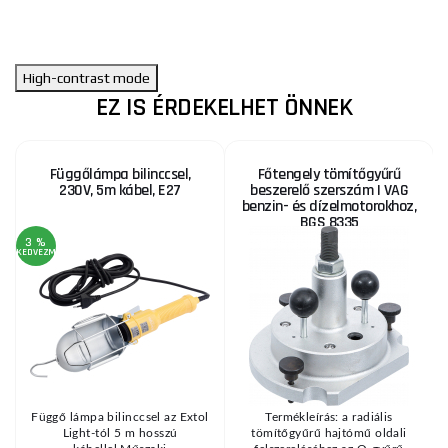
High-contrast mode
EZ IS ÉRDEKELHET ÖNNEK
Függőlámpa bilinccsel,
Főtengely tömítőgyűrű
230V, 5m kábel, E27
beszerelő szerszám | VAG
benzin- és dízelmotorokhoz,
BGS 8335
3 %
KEDVEZMÉNY
KE
Függő lámpa bilinccsel az Extol
Termékleírás: a radiális
Light-tól 5 m hosszú
tömítőgyűrű hajtómű oldali