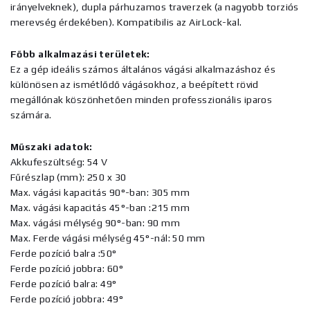
irányelveknek), dupla párhuzamos traverzek (a nagyobb torziós
merevség érdekében). Kompatibilis az AirLock-kal.
Főbb alkalmazási területek:
Ez a gép ideális számos általános vágási alkalmazáshoz és
különösen az ismétlődő vágásokhoz, a beépített rövid
megállónak köszönhetően minden professzionális iparos
számára.
Műszaki adatok:
Akkufeszültség: 54 V
Fűrészlap (mm): 250 x 30
Max. vágási kapacitás 90°-ban: 305 mm
Max. vágási kapacitás 45°-ban :215 mm
Max. vágási mélység 90°-ban: 90 mm
Max. Ferde vágási mélység 45°-nál: 50 mm
Ferde pozíció balra :50°
Ferde pozíció jobbra: 60°
Ferde pozíció balra: 49°
Ferde pozíció jobbra: 49°