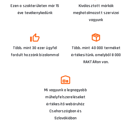
Ezen a szakterületen már 15
Kiválasztott márkák
éve tevékenykedünk
meghatalmazott szervizei
vagyunk
Több, mint 30 ezer ügyfél
Több, mint 40 000 terméket
fordult hozzánk bizalommal
értékesítünk, amelyből 8 000
RAKTÁRon van.
Mi vagyunk a legnagyobb
műhelyfelszereléseket
értékesítő webáruház
Csehországban és
Szlovákiában