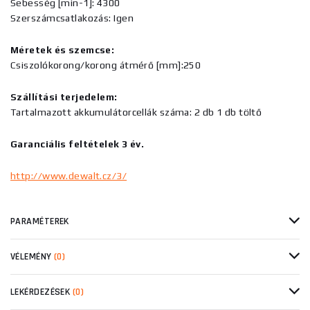
Sebesség [min-1]: 4300
Szerszámcsatlakozás: Igen
Méretek és szemcse:
Csiszolókorong/korong átmérő [mm]:250
Szállítási terjedelem:
Tartalmazott akkumulátorcellák száma: 2 db 1 db töltő
Garanciális feltételek 3 év.
http://www.dewalt.cz/3/
PARAMÉTEREK
VÉLEMÉNY
(0)
LEKÉRDEZÉSEK
(0)