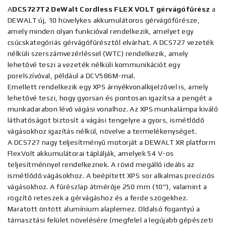
A
DCS727T2 DeWalt Cordless FLEX VOLT gérvágófűrész
a
DEWALT új, 10 hüvelykes akkumulátoros gérvágófűrésze,
amely minden olyan funkcióval rendelkezik, amelyet egy
csúcskategóriás gérvágófűrésztől elvárhat. A DCS727 vezeték
nélküli szerszámvezérléssel (WTC) rendelkezik, amely
lehetővé teszi a vezeték nélküli kommunikációt egy
porelszívóval, például a DCV586M-mal.
Emellett rendelkezik egy XPS árnyékvonalkijelzővel is, amely
lehetővé teszi, hogy gyorsan és pontosan igazítsa a pengét a
munkadarabon lévő vágási vonalhoz. Az XPS munkalámpa kiváló
láthatóságot biztosít a vágási tengelyre a gyors, ismétlődő
vágásokhoz igazítás nélkül, növelve a termelékenységet.
A DCS727 nagy teljesítményű motorját a DEWALT XR platform
FlexVolt akkumulátorai táplálják, amelyek 54 V-os
teljesítménnyel rendelkeznek. A rövid megálló ideális az
ismétlődő vágásokhoz. A beépített XPS sor alkalmas precíziós
vágásokhoz. A fűrészlap átmérője 250 mm (10"), valamint a
rögzítő reteszek a gérvágáshoz és a ferde szögekhez.
Maratott öntött alumínium alaplemez. Oldalsó fogantyú a
támasztási felület növelésére (megfelel a legújabb gépészeti