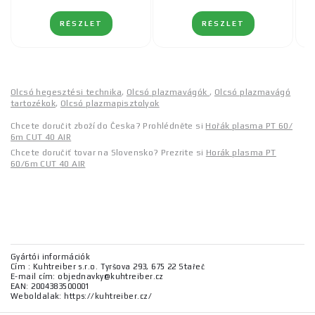
RÉSZLET
RÉSZLET
Olcsó hegesztési technika
,
Olcsó plazmavágók
,
Olcsó plazmavágó
tartozékok
,
Olcsó plazmapisztolyok
Chcete doručit zboží do Česka? Prohlédněte si
Hořák plasma PT 60/
6m CUT 40 AIR
Chcete doručiť tovar na Slovensko? Prezrite si
Horák plasma PT
60/6m CUT 40 AIR
Gyártói információk
Cím : Kuhtreiber s.r.o. Tyršova 293, 675 22 Stařeč
E-mail cím: objednavky@kuhtreiber.cz
EAN: 2004383500001
Weboldalak: https://kuhtreiber.cz/