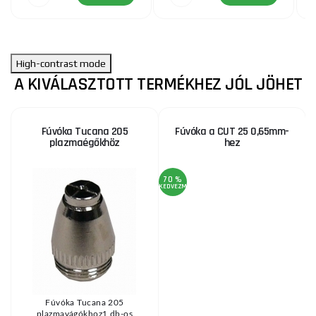
High-contrast mode
A KIVÁLASZTOTT TERMÉKHEZ JÓL JÖHET
Fúvóka Tucana 205
Fúvóka a CUT 25 0,65mm-
plazmaégőkhöz
hez
70 %
KEDVEZMÉNY
KE
Fúvóka Tucana 205
plazmavágókhoz1 db-os