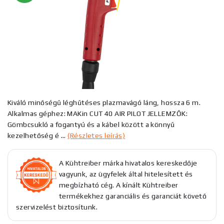
Kiváló minőségű léghűtéses plazmavágó láng, hossza 6 m.
Alkalmas géphez: MAKin CUT 40 AIR PILOT JELLEMZŐK:
Gömbcsukló a fogantyú és a kábel között a könnyű
kezelhetőség é ...
(Részletes leírás)
A Kühtreiber márka hivatalos kereskedője
vagyunk, az ügyfelek által hitelesített és
megbízható cég. A kínált Kühtreiber
termékekhez garanciális és garanciát követő
szervizelést biztosítunk.