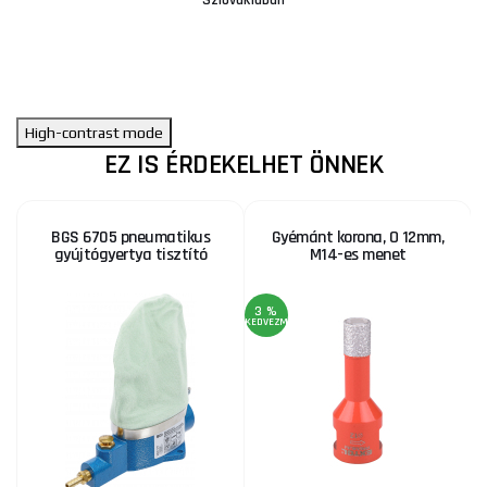
High-contrast mode
EZ IS ÉRDEKELHET ÖNNEK
BGS 6705 pneumatikus
Gyémánt korona, O 12mm,
gyújtógyertya tisztító
M14-es menet
3 %
3
KEDVEZMÉNY
KE