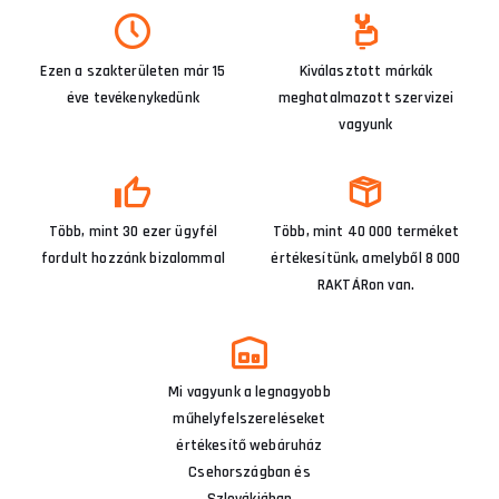
Ezen a szakterületen már 15
Kiválasztott márkák
éve tevékenykedünk
meghatalmazott szervizei
vagyunk
Több, mint 30 ezer ügyfél
Több, mint 40 000 terméket
fordult hozzánk bizalommal
értékesítünk, amelyből 8 000
RAKTÁRon van.
Mi vagyunk a legnagyobb
műhelyfelszereléseket
értékesítő webáruház
Csehországban és
Szlovákiában