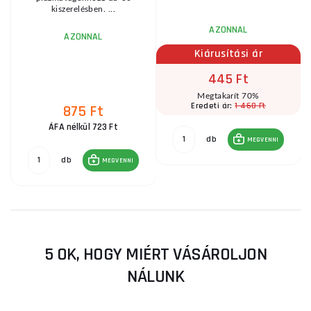
kiszerelésben. ...
AZONNAL
AZONNAL
Kiárusítási ár
445 Ft
Megtakarít 70%
1 460 Ft
Eredeti ár:
875 Ft
ÁFA nélkül 723 Ft
db
MEGVENNI
db
MEGVENNI
5 OK, HOGY MIÉRT VÁSÁROLJON
NÁLUNK