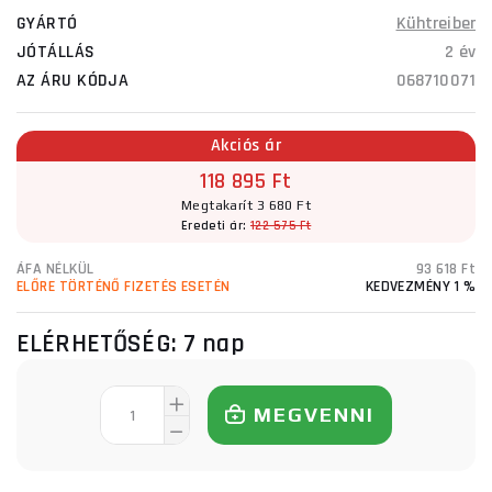
GYÁRTÓ
Kühtreiber
JÓTÁLLÁS
2 év
AZ ÁRU KÓDJA
068710071
Akciós ár
118 895 Ft
Megtakarít 3 680 Ft
Eredeti ár:
122 575 Ft
ÁFA NÉLKÜL
93 618 Ft
ELŐRE TÖRTÉNŐ FIZETÉS ESETÉN
KEDVEZMÉNY 1 %
ELÉRHETŐSÉG:
7 nap
MEGVENNI