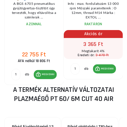
A BGS 6705 pneumatikus
Info : max. fordulatszám 13 000
gyújtógyertya-tisztítót úgy
rpm Műszaki paraméterek : O
ő
tervezték, hogy eltávolítsa a
12mm, thread M14 Márka :
szénlerak ...
EXTOL ...
AZONNAL
RAKTÁRON
Akciós ár
3 365 Ft
Megtakarít 4%
22 755 Ft
3 470 Ft
Eredeti ár:
ÁFA nélkül 18 806 Ft
db
MEGVENNI
db
MEGVENNI
A TERMÉK ALTERNATÍV VÁLTOZATAI
PLAZMAÉGŐ PT 60/ 6M CUT 40 AIR
Rövid fúvókaátmérő 1,2
Rövid elektróda LT81-hez