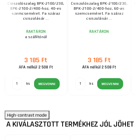
Csiszolószalag BPK-2100/230,
Csiszolószalag BPK-2100/230,
Cs
BPK-2100-2/400-hoz, 40-es
BPK-2100-2/400-hoz, 60-as
B
szemcseméret. Fa száraz
szemcseméret. Fa száraz
csiszolásár ...
csiszolásár ...
RAKTÁRON
RAKTÁRON
a szállítónál
3 185 Ft
3 185 Ft
ÁFA nélkül 2 508 Ft
ÁFA nélkül 2 508 Ft
ks
ks
MEGVENNI
MEGVENNI
High-contrast mode
A KIVÁLASZTOTT TERMÉKHEZ JÓL JÖHET