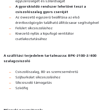
egyszerűségét és szilárdságát
A gyorskioldó rendszer lehetővé teszi a
csiszolószalag gyors cseréjét
Az övvezető egyszerű beállítása az első
érintkezőgörgőn található állítócsavar segítségével
Felület síkcsiszoláshoz
Kivezető nyílás a kipufogó ventilátor
csatlakoztatásához
A szállítási terjedelem tartalmazza: BPK-2100-2/400
szalagcsiszoló
Csiszolószalag, 80-as szemcseméretű
Szíjburkolat síkcsiszoláshoz
Síkcsiszoló támogatás
Szívófej