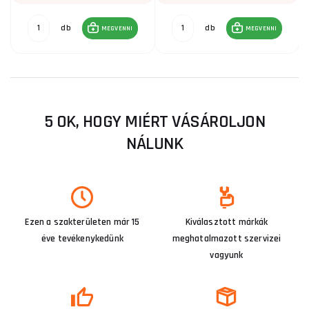
db
db
MEGVENNI
MEGVENNI
5 OK, HOGY MIÉRT VÁSÁROLJON
NÁLUNK
Ezen a szakterületen már 15
Kiválasztott márkák
éve tevékenykedünk
meghatalmazott szervizei
vagyunk