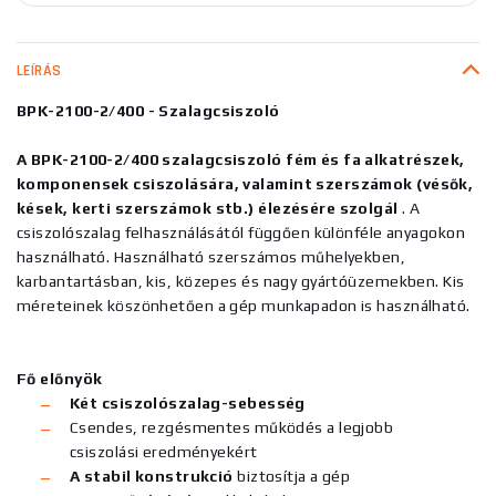
LEÍRÁS
BPK-2100-2/400 - Szalagcsiszoló
A BPK-2100-2/400 szalagcsiszoló fém és fa alkatrészek,
komponensek csiszolására, valamint szerszámok (vésők,
kések, kerti szerszámok stb.) élezésére szolgál
. A
csiszolószalag felhasználásától függően különféle anyagokon
használható. Használható szerszámos műhelyekben,
karbantartásban, kis, közepes és nagy gyártóüzemekben. Kis
méreteinek köszönhetően a gép munkapadon is használható.
Fő előnyök
Két csiszolószalag-sebesség
Csendes, rezgésmentes működés a legjobb
csiszolási eredményekért
A stabil konstrukció
biztosítja a gép