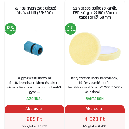
1/2"-os gyorscsatlakozó
Szivacsos polírozó kerék,
ötvözetből (25/500)
T80, sárga, ∅180x30mm,
tépőzár ∅150mm
12 %
3 %
KEDVEZMÉNY
KEDVEZMÉNY
A gyorscsatlakozó az
Kifejezetten mély karcolások,
öntözőrendszerekben és a kerti
túlfényesedés, erős
vízvezeték-hálózatokban a tömlők
festékkárosodások, P1200/1500-
gyor ...
as csiszol ...
AZONNAL
RAKTÁRON
Akciós ár
Akciós ár
285 Ft
4 920 Ft
Megtakarít 13%
Megtakarít 4%