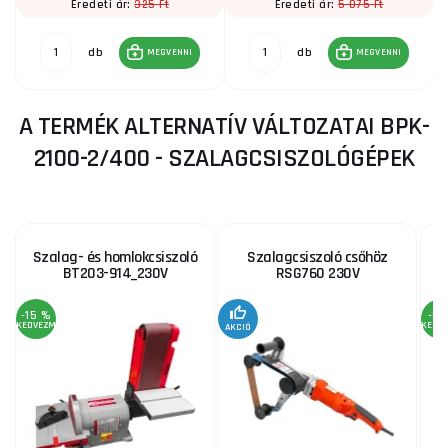
325 Ft
5 075 Ft
Eredeti ár:
Eredeti ár:
db
db
MEGVENNI
MEGVENNI
A TERMÉK ALTERNATÍV VÁLTOZATAI BPK-
2100-2/400 - SZALAGCSISZOLÓGÉPEK
Szalag- és homlokcsiszoló
Szalagcsiszoló csőhöz
S
BT203-914_230V
RSG760 230V
-15 %
-6 
KEDVEZMÉNY
KEDV
AKCIÓ