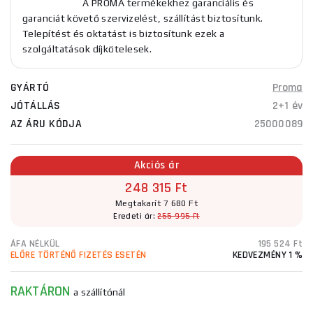
A PROMA termékekhez garanciális és
garanciát követő szervizelést, szállítást biztosítunk.
Telepítést és oktatást is biztosítunk ezek a
szolgáltatások díjkötelesek.
GYÁRTÓ
Proma
JÓTÁLLÁS
2+1 év
AZ ÁRU KÓDJA
25000089
Akciós ár
248 315 Ft
Megtakarít 7 680 Ft
Eredeti ár:
255 995 Ft
ÁFA NÉLKÜL
195 524 Ft
ELŐRE TÖRTÉNŐ FIZETÉS ESETÉN
KEDVEZMÉNY 1 %
RAKTÁRON
a szállítónál