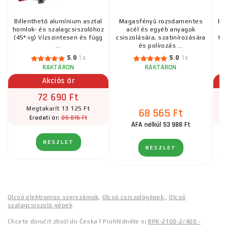
Billenthető alumínium asztal
Magasfényű rozsdamentes
Er
homlok- és szalagcsiszolóhoz
acél és egyéb anyagok
fe
(45°-ig) Vízszintesen és függ
csiszolására, szatinírozására
te
...
és polírozás ...
5.0
1x
5.0
1x
RAKTÁRON
RAKTÁRON
Akciós ár
72 690 Ft
Megtakarít 13 125 Ft
68 565 Ft
85 815 Ft
Eredeti ár:
ÁFA nélkül 53 988 Ft
RÉSZLET
RÉSZLET
Olcsó elektromos szerszámok
,
Olcsó csiszológépek
,
Olcsó
szalagcsiszoló gépek
Chcete doručit zboží do Česka? Prohlédněte si
BPK-2100-2/400 -