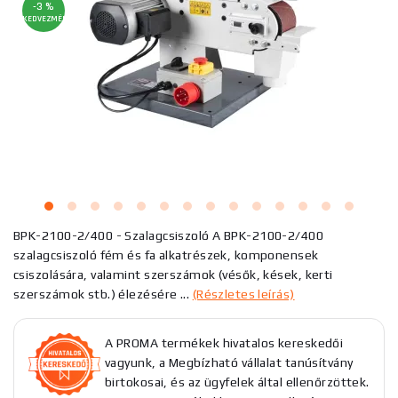
-3 %
KEDVEZMÉNY
BPK-2100-2/400 - Szalagcsiszoló A BPK-2100-2/400
szalagcsiszoló fém és fa alkatrészek, komponensek
csiszolására, valamint szerszámok (vésők, kések, kerti
szerszámok stb.) élezésére ...
(Részletes leírás)
A PROMA termékek hivatalos kereskedői
vagyunk, a Megbízható vállalat tanúsítvány
birtokosai, és az ügyfelek által ellenőrzöttek.