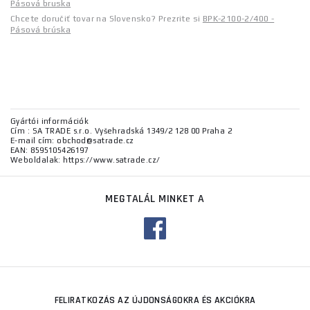
Pásová bruska
Chcete doručiť tovar na Slovensko? Prezrite si
BPK-2100-2/400 -
Pásová brúska
Gyártói információk
Cím : SA TRADE s.r.o. Vyšehradská 1349/2 128 00 Praha 2
E-mail cím: obchod@satrade.cz
EAN: 8595105426197
Weboldalak: https://www.satrade.cz/
MEGTALÁL MINKET A
FELIRATKOZÁS AZ ÚJDONSÁGOKRA ÉS AKCIÓKRA