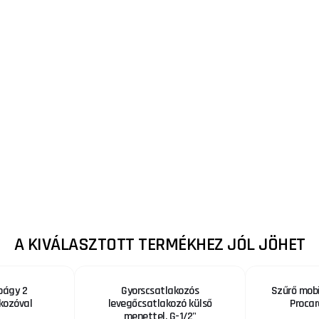
A KIVÁLASZTOTT TERMÉKHEZ JÓL JÖHET
págy 2
Gyorscsatlakozós
Szűrő mob
kozóval
levegőcsatlakozó külső
Procar
menettel, G-1/2"