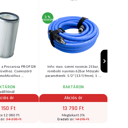
3 %
KEDVEZMÉNY
AKCIÓ
99 %
KEDVEZMÉNY
ő a Procarosa PROFI28
Info: max. üzemi nyomás 21bar,
Mini GBS
úvóhoz. Csereszűrő
romboló nyomás 62bar Műszaki
acélból, c
mokfúvóhoz ...
paraméterek: 1/2" (13/19mm), 1 ...
KTÁRON
RAKTÁRON
zállítónál
raktár
ciós ár
Akciós ár
 150 Ft
13 790 Ft
te 12 080 Ft
Megtakarít 3%
34 230 Ft
14 215 Ft
 ár:
Eredeti ár: