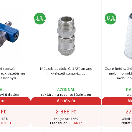
3 %
35 %
KEDVEZMÉNY
KEDVEZMÉNY
ét szerszám
Műszaki adatok: G-1/2", anyag:
Cserélhető szűr
 légkivezetéshez
nikkelezett sárgaréz. ...
mobil homokf
s könnyű ...
mobil ho
AL
AZONNAL
RA
ovi üzletben
raktáron a rozsnovi üzletben
a s
 ár
Akciós ár
Ak
 Ft
2 865 Ft
22
t 12%
Megtakarít 4%
Ušetří
 320 Ft
2 955 Ft
Eredeti ár:
Eredeti