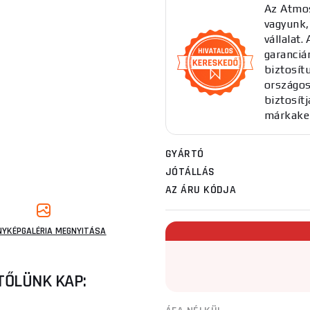
Az Atmos
vagyunk,
vállalat
garancián
biztosítu
országos
biztosít
márkake
GYÁRTÓ
JÓTÁLLÁS
AZ ÁRU KÓDJA
NYKÉPGALÉRIA MEGNYITÁSA
TŐLÜNK KAP: