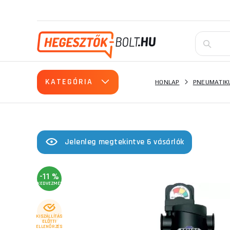
KATEGÓRIA
HONLAP
PNEUMATIK
Jelenleg megtekintve 6 vásárlók
-11 %
KEDVEZMÉNY
KISZÁLLÍTÁS
ELŐTTI
ELLENŐRZÉS