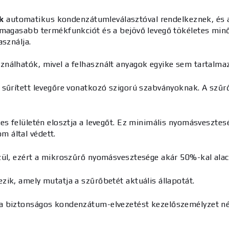
k
automatikus kondenzátumleválasztóval
rendelkeznek, és
gmagasabb termékfunkciót és a bejövő levegő tökéletes minő
asználja.
ználhatók, mivel a felhasznált anyagok egyike sem tartalm
 sűrített levegőre vonatkozó szigorú szabványoknak. A szűrő
es felületén elosztja a levegőt. Ez minimális nyomásveszte
 által védett.
szül, ezért a mikroszűrő nyomásvesztesége akár 50%-kal al
ik, amely mutatja a szűrőbetét aktuális állapotát.
 a biztonságos kondenzátum-elvezetést
kezelőszemélyzet
né