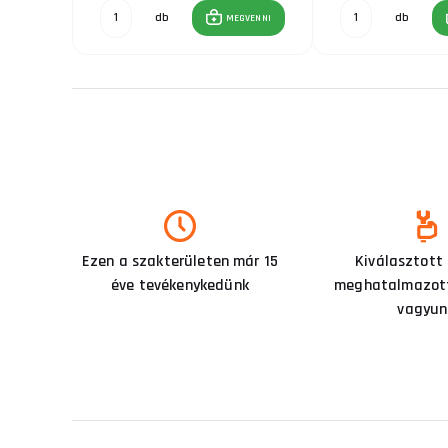
db
db
GVENNI
MEGVENNI
Ezen a szakterületen már 15
Kiválasztott
éve tevékenykedünk
meghatalmazott
vagyun