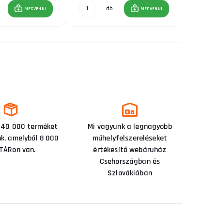
db
MEGVENNI
MEGVENNI
 40 000 terméket
Mi vagyunk a legnagyobb
nk, amelyből 8 000
műhelyfelszereléseket
TÁRon van.
értékesítő webáruház
Csehországban és
Szlovákiában