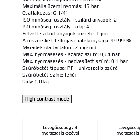
Maximális üzemi nyomás:
16 bar
Csatlakozás:
G 1/4'
ISO minőségi osztály - szilárd anyagok:
2
ISO minőségi osztály - olaj:
4
Felvett szilárd anyagok mérete:
1 µm
A részecskék felfogási hatékonysága:
99,999%
Maradék olajtartalom:
2 mg/m3
Max. nyomásesés - száraz szűrő:
0,04 bar
Max. nyomásesés - nedvesített szűrő:
0,1 bar
Szűrőbetét típusa:
PF - univerzális szűrő
Szűrőbetét színe:
fehér
Súly:
0,8 kg
High-contrast mode
ly, 1,4
Levegőcsapágy 4
Levegőcsa
érfogat,
gyorscsatlakozóval
gyorscsatla
 és