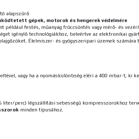
ító alapszűrő
működtetett gépek, motorok és hengerek védelmére
nt például festés, műanyag fröccsöntés vagy mérő- és vezé
et igénylő technológiákhoz, beleértve az elektronikai gyárt
az olajgőzöket. Élelmiszer- és gyógyszeripari üzemek számár
eltével, vagy ha a nyomáskülönbség eléri a 400 mbar-t, ki kel
6 liter/perc) légszállítási sebességű kompresszorokhoz terv
sszorok
minden típusához.