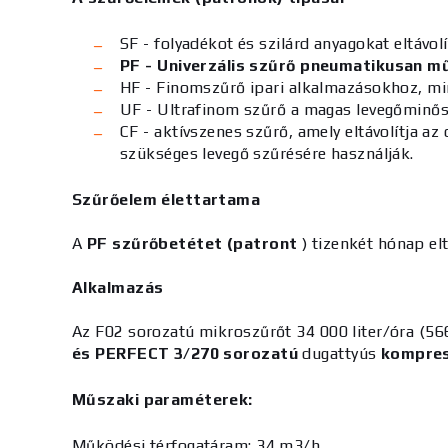
SF - folyadékot és szilárd anyagokat eltávol
PF - Univerzális szűrő pneumatikusan 
HF - Finomszűrő ipari alkalmazásokhoz, mi
UF - Ultrafinom szűrő a magas levegőminőség
CF - aktívszenes szűrő, amely eltávolítja 
szükséges levegő szűrésére használják.
Szűrőelem élettartama
A
PF szűrőbetétet (patront
) tizenkét hónap elt
Alkalmazás
Az F02 sorozatú mikroszűrőt 34 000 liter/óra (56
és PERFECT 3/270 sorozatú
dugattyús
kompre
Műszaki paraméterek:
Működési térfogatáram:
34 m3/h
.