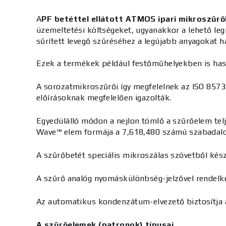
A
PF betéttel ellátott ATMOS ipari mikroszűrő
üzemeltetési költségeket, ugyanakkor a lehető le
sűrített levegő szűréséhez a legújabb anyagokat h
Ezek a termékek például festőműhelyekben is has
A sorozat
mikroszűrői
így megfelelnek az ISO 8573
előírásoknak megfelelően igazolták.
Egyedülálló módon a
nejlon tömlő
a szűrőelem telj
Wave™ elem formája
a 7,618,480 számú szabadalom
A szűrőbetét speciális mikroszálas szövetből ké
A szűrő analóg nyomáskülönbség-jelzővel rendelkez
Az automatikus kondenzátum-elvezető biztosítja
A szűrőelemek (patronok) típusai