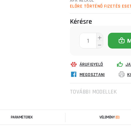
ÁFA NÉLKÜL
ELŐRE TÖRTÉNŐ FIZETÉS ESE
Kérésre
ÁRUFIGYELŐ
JA
MEGOSZTANI
K
TOVÁBBI MODELLEK
PARAMÉTEREK
VÉLEMÉNY
(0)