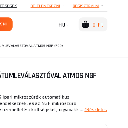
TŐSÉGEK
BEJELENTKEZNI
REGISZTRÁLNI
HU
0 Ft
0
UMLEVÁLASZTÓVAL ATMOS NGF (F02)
ÁTUMLEVÁLASZTÓVAL ATMOS NGF
S ipari mikroszűrők automatikus
rendelkeznek, és az NGF mikroszűrő
 üzemeltetési költségeket, ugyanakk ...
(Részletes