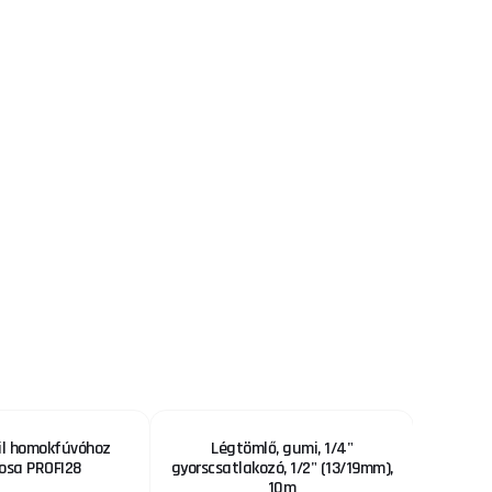
il homokfúvóhoz
Légtömlő, gumi, 1/4"
Mini GBS
osa PROFI28
gyorscsatlakozó, 1/2" (13/19mm),
10m