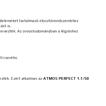
rlőelemeket tartalmazó elosztórendszerekhez
ást is.
a tervezték. Az orvostudományban a légzéshez
l cserélni.
ezték. Ezért alkalmas az
ATMOS PERFECT 1.1/50