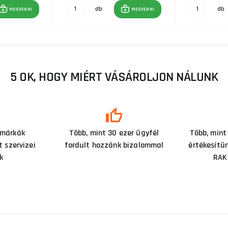
db
db
MEGVENNI
MEGVENNI
5 OK, HOGY MIÉRT VÁSÁROLJON NÁLUNK
 márkák
Több, mint 30 ezer ügyfél
Több, mint
 szervizei
fordult hozzánk bizalommal
értékesítü
k
RAK