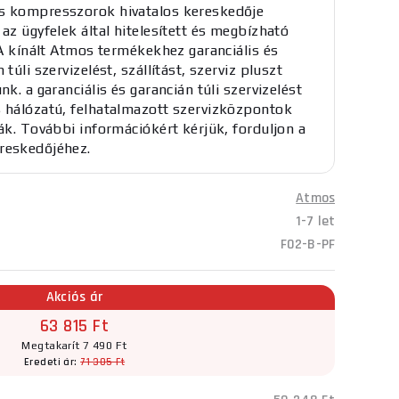
 kompresszorok hivatalos kereskedője
 az ügyfelek által hitelesített és megbízható
. A kínált Atmos termékekhez garanciális és
 túli szervizelést, szállítást, szerviz pluszt
nk. a garanciális és garancián túli szervizelést
 hálózatú, felhatalmazott szervizközpontok
ják. További információkért kérjük, forduljon a
reskedőjéhez.
Atmos
1-7 let
F02-B-PF
Akciós ár
63 815 Ft
Megtakarít 7 490 Ft
Eredeti ár:
71 305 Ft