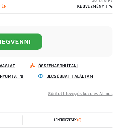
50 248 Ft
TÉN
KEDVEZMÉNY 1 %
MEGVENNI
VASLAT
ÖSSZEHASONLÍTANI
INYOMTATNI
OLCSÓBBAT TALÁLTAM
Sűrített levegős kezelés Atmos
LEKÉRDEZÉSEK
(0)