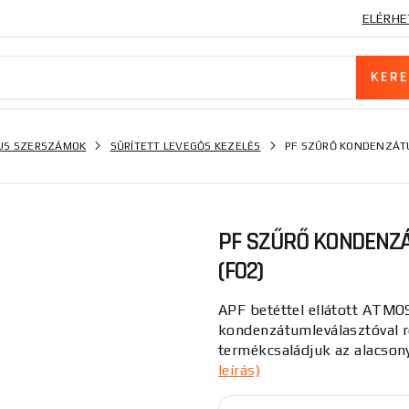
ELÉRHE
US SZERSZÁMOK
SŰRÍTETT LEVEGŐS KEZELÉS
PF SZŰRŐ KONDENZÁT
PF SZŰRŐ KONDENZ
(F02)
APF betéttel ellátott ATMO
kondenzátumleválasztóval 
termékcsaládjuk az alacsony
leírás)