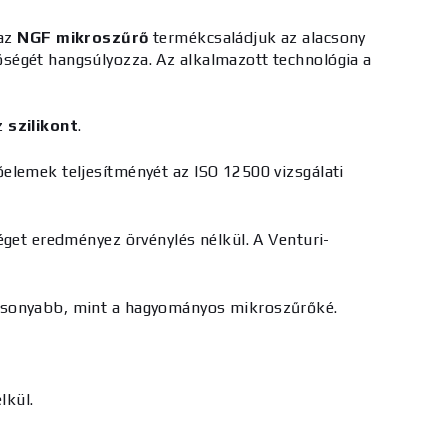
 az
NGF mikroszűrő
termékcsaládjuk az alacsony
ségét hangsúlyozza. Az alkalmazott technológia a
az
szilikont
.
elemek teljesítményét az ISO 12500 vizsgálati
séget eredményez örvénylés nélkül. A
Venturi-
acsonyabb, mint a hagyományos mikroszűrőké.
lkül.