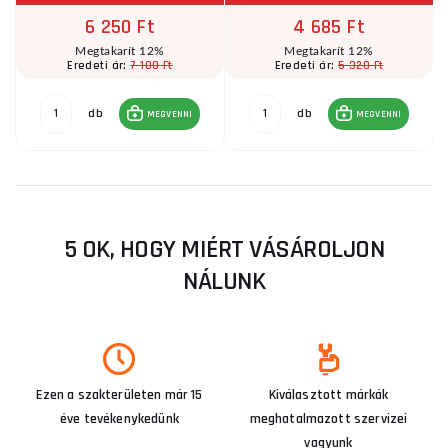
6 250 Ft
4 685 Ft
Megtakarít 12%
Megtakarít 12%
7 100 Ft
5 320 Ft
Eredeti ár:
Eredeti ár:
db
db
MEGVENNI
MEGVENNI
5 OK, HOGY MIÉRT VÁSÁROLJON
NÁLUNK
Ezen a szakterületen már 15
Kiválasztott márkák
éve tevékenykedünk
meghatalmazott szervizei
vagyunk