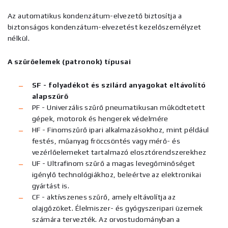
Az automatikus kondenzátum-elvezető biztosítja a
biztonságos kondenzátum-elvezetést kezelőszemélyzet
nélkül.
A szűrőelemek (patronok) típusai
SF - folyadékot és szilárd anyagokat eltávolító
alapszűrő
PF - Univerzális szűrő pneumatikusan működtetett
gépek, motorok és hengerek védelmére
HF - Finomszűrő ipari alkalmazásokhoz, mint például
festés, műanyag fröccsöntés vagy mérő- és
vezérlőelemeket tartalmazó elosztórendszerekhez
UF - Ultrafinom szűrő a magas levegőminőséget
igénylő technológiákhoz, beleértve az elektronikai
gyártást is.
CF - aktívszenes szűrő, amely eltávolítja az
olajgőzöket. Élelmiszer- és gyógyszeripari üzemek
számára tervezték. Az orvostudományban a