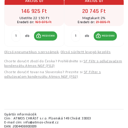
Akciós ár
Akciós ár
146 925 Ft
20 745 Ft
Ušetříte 22 150 Ft
Megtakarít 2%
169 075 Ft
21 005 Ft
Eredeti ár:
Eredeti ár:
db
db
MEGVENNI
MEGVENNI
Olcsó pneumatikus szerszámok
,
Olcsó sűrített levegő-kezelés
Chcete doručit zboží do Česka? Prohlédněte si
SF Filtr s odlučovačem
kondenzátu Atmos NGF (F02)
Chcete doručiť tovar na Slovensko? Prezrite si
SF Filter s
odlučovačom kondenzátu Atmos NGF (F02)
Gyártói információk
Cím : ATMOS CHRÁST s.r.o. Plzeňská 149 Chrást 33003
E-mail cím: info@atmos-chrast.cz
EAN: 2004406900009