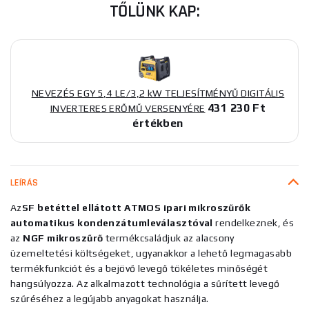
TŐLÜNK KAP:
NEVEZÉS EGY 5,4 LE/3,2 kW TELJESÍTMÉNYŰ DIGITÁLIS
431 230 Ft
INVERTERES ERŐMŰ VERSENYÉRE
értékben
LEÍRÁS
Az
SF betéttel ellátott ATMOS ipari mikroszűrők
automatikus kondenzátumleválasztóval
rendelkeznek, és
az
NGF mikroszűrő
termékcsaládjuk az alacsony
üzemeltetési költségeket, ugyanakkor a lehető legmagasabb
termékfunkciót és a bejövő levegő tökéletes minőségét
hangsúlyozza. Az alkalmazott technológia a sűrített levegő
szűréséhez a legújabb anyagokat használja.