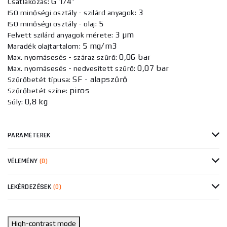
G 1/4'
Csatlakozás:
3
ISO minőségi osztály - szilárd anyagok:
5
ISO minőségi osztály - olaj:
3 µm
Felvett szilárd anyagok mérete:
5 mg/m3
Maradék olajtartalom:
0,06 bar
Max. nyomásesés - száraz szűrő:
0,07 bar
Max. nyomásesés - nedvesített szűrő:
SF - alapszűrő
Szűrőbetét típusa:
piros
Szűrőbetét színe:
0,8 kg
Súly:
PARAMÉTEREK
VÉLEMÉNY
(0)
LEKÉRDEZÉSEK
(0)
High-contrast mode