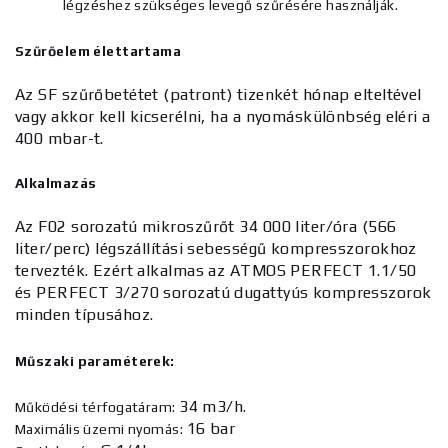
légzéshez szükséges levegő szűrésére használják.
Szűrőelem élettartama
Az SF szűrőbetétet (patront) tizenkét hónap elteltével
vagy akkor kell kicserélni, ha a nyomáskülönbség eléri a
400 mbar-t.
Alkalmazás
Az F02 sorozatú mikroszűrőt 34 000 liter/óra (566
liter/perc) légszállítási sebességű kompresszorokhoz
tervezték. Ezért alkalmas az ATMOS PERFECT 1.1/50
és PERFECT 3/270 sorozatú dugattyús kompresszorok
minden típusához.
Műszaki paraméterek:
34 m3/h
Működési térfogatáram:
.
16 bar
Maximális üzemi nyomás: