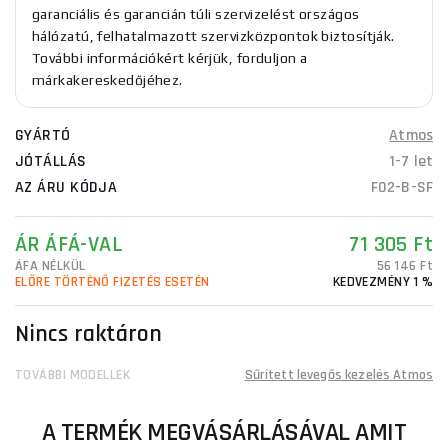
garanciális és garancián túli szervizelést országos
hálózatú, felhatalmazott szervizközpontok biztosítják.
További információkért kérjük, forduljon a
márkakereskedőjéhez.
GYÁRTÓ
Atmos
JÓTÁLLÁS
1-7 let
AZ ÁRU KÓDJA
F02-B-SF
ÁR ÁFÁ-VAL
71 305 Ft
ÁFA NÉLKÜL
56 146 Ft
ELŐRE TÖRTÉNŐ FIZETÉS ESETÉN
KEDVEZMÉNY 1 %
Nincs raktáron
TOVÁBBI MODELLEK
Sűrített levegős kezelés Atmos
A TERMÉK MEGVÁSÁRLÁSÁVAL AMIT