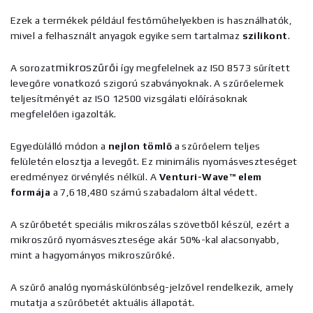
Ezek a termékek például festőműhelyekben is használhatók,
mivel a felhasznált anyagok egyike sem tartalmaz
szilikont
.
mikroszűrői
A sorozat
így megfelelnek az ISO 8573 sűrített
levegőre vonatkozó szigorú szabványoknak. A szűrőelemek
teljesítményét az ISO 12500 vizsgálati előírásoknak
megfelelően igazolták.
Egyedülálló módon a
nejlon tömlő
a szűrőelem teljes
felületén elosztja a levegőt. Ez minimális nyomásveszteséget
eredményez örvénylés nélkül. A
Venturi-Wave™ elem
formája
a 7,618,480 számú szabadalom által védett.
A szűrőbetét speciális mikroszálas szövetből készül, ezért a
mikroszűrő nyomásvesztesége akár 50%-kal alacsonyabb,
mint a hagyományos mikroszűrőké.
A szűrő analóg nyomáskülönbség-jelzővel rendelkezik, amely
mutatja a szűrőbetét aktuális állapotát.