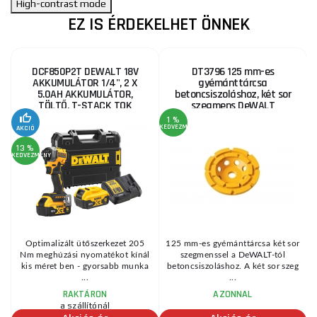
High-contrast mode
EZ IS ÉRDEKELHET ÖNNEK
DCF850P2T DEWALT 18V
DT3796 125 mm-es
AKKUMULÁTOR 1/4", 2 X
gyémánttárcsa
5.0AH AKKUMULÁTOR,
betoncsiszoláshoz, két sor
TÖLTŐ, T-STACK TOK
szegmens DeWALT
1 %
KEDVEZMÉNY
KE
AKCIÓ
13 %
KEDVEZMÉNY
Optimalizált ütőszerkezet 205
125 mm-es gyémánttárcsa két sor
Nm meghúzási nyomatékot kínál
szegmenssel a DeWALT-tól
kis méret ben - gyorsabb munka
betoncsiszoláshoz. A két sor szeg
...
...
RAKTÁRON
AZONNAL
a szállítónál