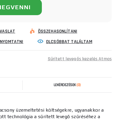
MEGVENNI
VASLAT
ÖSSZEHASONLÍTANI
INYOMTATNI
OLCSÓBBAT TALÁLTAM
Sűrített levegős kezelés Atmos
LEKÉRDEZÉSEK
(0)
acsony üzemeltetési költségekre, ugyanakkor a
ott technológia a sűrített levegő szűréséhez a