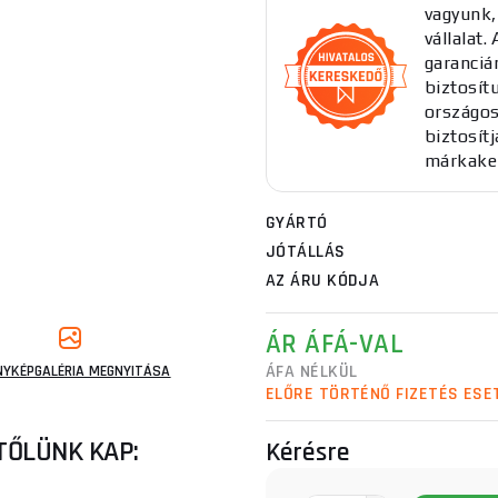
vagyunk,
vállalat
garancián
biztosítu
országos
biztosít
márkake
GYÁRTÓ
JÓTÁLLÁS
AZ ÁRU KÓDJA
ÁR ÁFÁ-VAL
ÁFA NÉLKÜL
NYKÉPGALÉRIA MEGNYITÁSA
ELŐRE TÖRTÉNŐ FIZETÉS ESE
TŐLÜNK KAP:
Kérésre