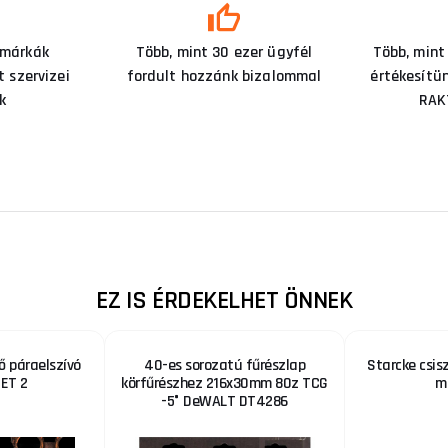
 márkák
Több, mint 30 ezer ügyfél
Több, mint
 szervizei
fordult hozzánk bizalommal
értékesítü
k
RAK
EZ IS ÉRDEKELHET ÖNNEK
 páraelszívó
40-es sorozatú fűrészlap
Starcke csis
SET 2
körfűrészhez 216x30mm 80z TCG
m
-5° DeWALT DT4286