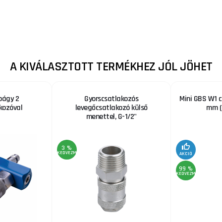
A KIVÁLASZTOTT TERMÉKHEZ JÓL JÖHET
págy 2
Gyorscsatlakozós
Mini GBS W1 c
kozóval
levegőcsatlakozó külső
mm (
menettel, G-1/2"
3 %
KEDVEZMÉNY
AKCIÓ
99 %
KEDVEZMÉNY