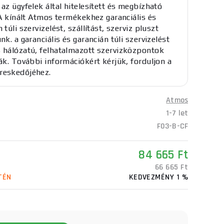
 az ügyfelek által hitelesített és megbízható
. A kínált Atmos termékekhez garanciális és
 túli szervizelést, szállítást, szerviz pluszt
nk. a garanciális és garancián túli szervizelést
 hálózatú, felhatalmazott szervizközpontok
ják. További információkért kérjük, forduljon a
reskedőjéhez.
Atmos
1-7 let
F03-B-CF
84 665 Ft
66 665 Ft
TÉN
KEDVEZMÉNY 1 %