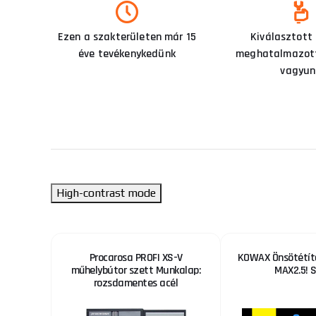
Ezen a szakterületen már 15
Kiválasztott
éve tevékenykedünk
meghatalmazott
vagyun
High-contrast mode
álló
Procarosa PROFI XS-V
KOWAX Önsötétítő
s
műhelybútor szett Munkalap:
MAX2.5! 
rozsdamentes acél