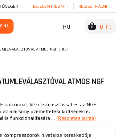
TŐSÉGEK
BEJELENTKEZNI
REGISZTRÁLNI
HU
0 Ft
0
UMLEVÁLASZTÓVAL ATMOS NGF (F03)
ÁTUMLEVÁLASZTÓVAL ATMOS NGF
 patronnal, kézi leválasztással és az NGF
 az alacsony üzemeltetési költségekre,
is funkcionalitására ...
(Részletes leírás)
 kompresszorok hivatalos kereskedője