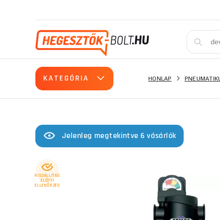
KATEGÓRIA
HONLAP
PNEUMATIK
Jelenleg megtekintve 6 vásárlók
KISZÁLLÍTÁS
ELŐTTI
ELLENŐRZÉS