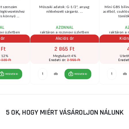
ét szerszám
Műszaki adatok: G-1/2", anyag:
Mini GBS bili
 légkivezetéshez
nikkelezett sárgaréz. ...
acélból, csuklós
s könnyű ...
tömlők
AL
AZONNAL
A
ovi üzletben
raktáron a rozsnovi üzletben
raktáron a 
 ár
Akciós ár
Kiár
 Ft
2 865 Ft
t 12%
Megtakarít 4%
Ušetř
 320 Ft
2 955 Ft
Eredeti ár:
Eredet
db
db
MEGVENNI
MEGVENNI
5 OK, HOGY MIÉRT VÁSÁROLJON NÁLUNK