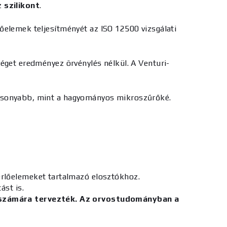
az
szilikont
.
őelemek teljesítményét az ISO 12500 vizsgálati
séget eredményez örvénylés nélkül. A
Venturi-
csonyabb, mint a hagyományos mikroszűrőké.
érlőelemeket tartalmazó elosztókhoz.
ást is.
ek számára tervezték. Az orvostudományban a