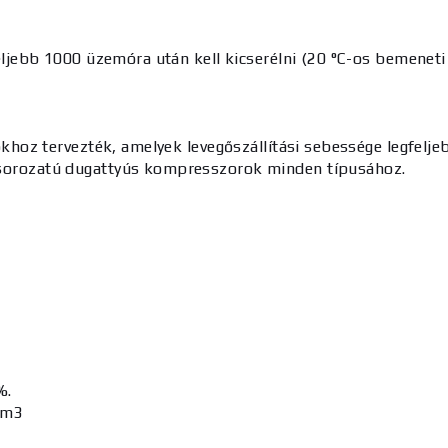
eljebb 1000 üzemóra után kell kicserélni (20 °C-os bemenet
z tervezték, amelyek levegőszállítási sebessége legfeljebb
rozatú dugattyús kompresszorok minden típusához.
%
.
/m3