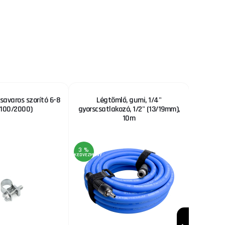
savaros szorító 6-8
Légtömlő, gumi, 1/4"
2-
100/2000)
gyorscsatlakozó, 1/2" (13/19mm),
gyorscs
10m
3 %
5 %
KEDVEZMÉNY
KEDVEZMÉNY