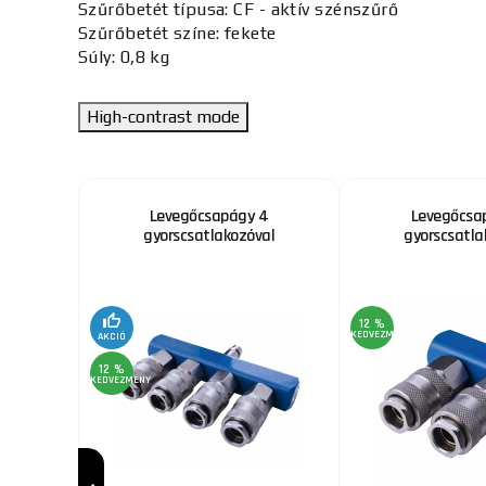
Szűrőbetét típusa:
CF - aktív szénszűrő
Szűrőbetét színe:
fekete
Súly:
0,8 kg
High-contrast mode
ly, 1,4
Levegőcsapágy 4
Levegőcsa
érfogat,
gyorscsatlakozóval
gyorscsatla
 és
12 %
KEDVEZMÉNY
AKCIÓ
12 %
KEDVEZMÉNY