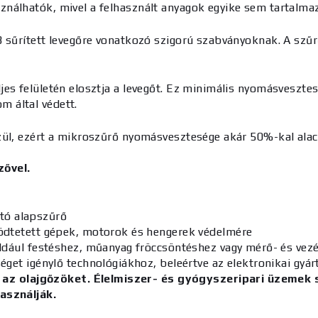
ználhatók, mivel a felhasznált anyagok egyike sem tartalm
 sűrített levegőre vonatkozó szigorú szabványoknak. A szűr
jes felületén elosztja a levegőt. Ez minimális nyomásveszte
 által védett.
ül, ezért a mikroszűrő nyomásvesztesége akár 50%-kal ala
ővel.
ító alapszűrő
ödtetett gépek, motorok és hengerek védelmére
ldául festéshez, műanyag fröccsöntéshez vagy mérő- és vez
et igénylő technológiákhoz, beleértve az elektronikai gyárt
ja az olajgőzöket. Élelmiszer- és gyógyszeripari üzem
asználják.