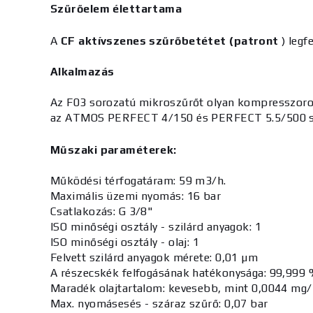
Szűrőelem élettartama
A
CF aktívszenes szűrőbetétet (patront
) legf
Alkalmazás
Az F03 sorozatú mikroszűrőt olyan kompresszorokho
az ATMOS PERFECT 4/150 és PERFECT 5.5/500 so
Műszaki paraméterek:
Működési térfogatáram:
59 m3/h
.
Maximális üzemi nyomás:
16 bar
Csatlakozás:
G 3/8"
ISO minőségi osztály - szilárd anyagok:
1
ISO minőségi osztály - olaj:
1
Felvett szilárd anyagok mérete:
0,01 µm
A részecskék felfogásának hatékonysága:
99,999 
Maradék olajtartalom:
kevesebb, mint 0,0044 mg
Max. nyomásesés - száraz szűrő:
0,07 bar