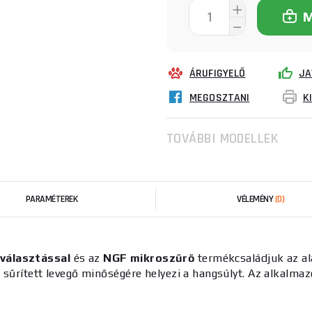
ÁRUFIGYELŐ
JA
MEGOSZTANI
K
TOVÁBBI MODELLEK
PARAMÉTEREK
VÉLEMÉNY
(0)
eválasztással
és az
NGF mikroszűrő
termékcsaládjuk az al
sűrített levegő minőségére helyezi a hangsúlyt. Az alkalmaz