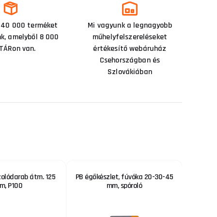
 40 000 terméket
Mi vagyunk a legnagyobb
nk, amelyből 8 000
műhelyfelszereléseket
TÁRon van.
értékesítő webáruház
Csehországban és
Szlovákiában
zolódarab átm. 125
PB égőkészlet, fúvóka 20-30-45
Ply
m, P100
mm, spóroló