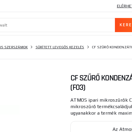
ELÉRHE
US SZERSZÁMOK
SŰRÍTETT LEVEGŐS KEZELÉS
CF SZŰRŐ KONDENZÁT
CF SZŰRŐ KONDENZ
(F03)
ATMOS ipari mikroszűrők CF
mikroszűrő termékcsaládjuk
ugyanakkor a termék maximál
Az Atmos