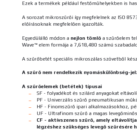
Ezek a termékek például festőműhelyekben is has
A sorozat mikroszűrői így megfelelnek az ISO 8573
előírásoknak megfelelően igazolták.
Egyedülálló módon a
nejlon tömlő
a szűrőelem tel
Wave™ elem formája
a 7,618,480 számú szabadalom
A szűrőbetét speciális
mikroszálas szövetből
kész
A szűrő nem rendelkezik nyomáskülönbség-jelz
A szűrőelemek (betétek) típusai
SF - folyadékot és szilárd anyagokat eltávol
PF - Univerzális szűrő pneumatikusan műk
HF - Finomszűrő ipari alkalmazásokhoz, pé
UF - Ultrafinom szűrő a magas levegőminőség
CF - aktívszenes szűrő, amely eltávolít
légzéshez szükséges levegő szűrésére h