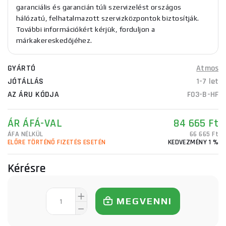
garanciális és garancián túli szervizelést országos
hálózatú, felhatalmazott szervizközpontok biztosítják.
További információkért kérjük, forduljon a
márkakereskedőjéhez.
GYÁRTÓ
Atmos
JÓTÁLLÁS
1-7 let
AZ ÁRU KÓDJA
F03-B-HF
ÁR ÁFÁ-VAL
84 665 Ft
ÁFA NÉLKÜL
66 665 Ft
ELŐRE TÖRTÉNŐ FIZETÉS ESETÉN
KEDVEZMÉNY 1 %
Kérésre
MEGVENNI