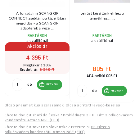
LP
A forradalmi SCANGRIP
Leírást készítünk ehhez a
CONNECT zseblámpa tápellátási
termékhez... ...
ű
megoldás - a SCANGRIP
adapterek a veze ...
RAKTÁRON
RAKTÁRON
a szállítónál
a szállítónál
Akciós ár
4 395 Ft
Megtakarít 18%
805 Ft
5 340 Ft
Eredeti ár:
ÁFA nélkül 665 Ft
db
MEGVENNI
db
MEGVENNI
Olcsó pneumatikus szerszámok
,
Olcsó sűrített levegő-kezelés
Chcete doručit zboží do Česka? Prohlédněte si
HF Filtr s odlučovačem
kondenzátu Atmos NGF (F03)
Chcete doručiť tovar na Slovensko? Prezrite si
HF Filter s
odlučovačom kondenzátu Atmos NGF (F03)