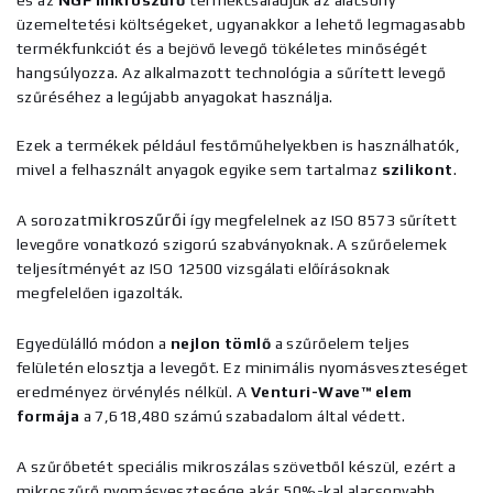
és az
NGF mikroszűrő
termékcsaládjuk az alacsony
üzemeltetési költségeket, ugyanakkor a lehető legmagasabb
termékfunkciót és a bejövő levegő tökéletes minőségét
hangsúlyozza. Az alkalmazott technológia a sűrített levegő
szűréséhez a legújabb anyagokat használja.
Ezek a termékek például festőműhelyekben is használhatók,
mivel a felhasznált anyagok egyike sem tartalmaz
szilikont
.
mikroszűrői
A sorozat
így megfelelnek az ISO 8573 sűrített
levegőre vonatkozó szigorú szabványoknak. A szűrőelemek
teljesítményét az ISO 12500 vizsgálati előírásoknak
megfelelően igazolták.
Egyedülálló módon a
nejlon tömlő
a szűrőelem teljes
felületén elosztja a levegőt. Ez minimális nyomásveszteséget
eredményez örvénylés nélkül. A
Venturi-Wave™ elem
formája
a 7,618,480 számú szabadalom által védett.
A szűrőbetét speciális mikroszálas szövetből készül, ezért a
mikroszűrő nyomásvesztesége akár 50%-kal alacsonyabb,