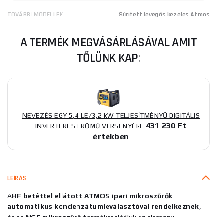
TOVÁBBI MODELLEK
Sűrített levegős kezelés Atmos
A TERMÉK MEGVÁSÁRLÁSÁVAL AMIT
TŐLÜNK KAP:
NEVEZÉS EGY 5,4 LE/3,2 kW TELJESÍTMÉNYŰ DIGITÁLIS
431 230 Ft
INVERTERES ERŐMŰ VERSENYÉRE
értékben
LEÍRÁS
A
HF betéttel ellátott ATMOS ipari mikroszűrők
automatikus kondenzátumleválasztóval rendelkeznek
,