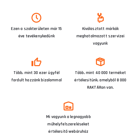
Ezen a szakterületen már 15
Kiválasztott márkák
éve tevékenykedünk
meghatalmazott szervizei
vagyunk
Több, mint 30 ezer ügyfél
Több, mint 40 000 terméket
fordult hozzánk bizalommal
értékesítünk, amelyből 8 000
RAKTÁRon van.
Mi vagyunk a legnagyobb
műhelyfelszereléseket
értékesítő webáruház