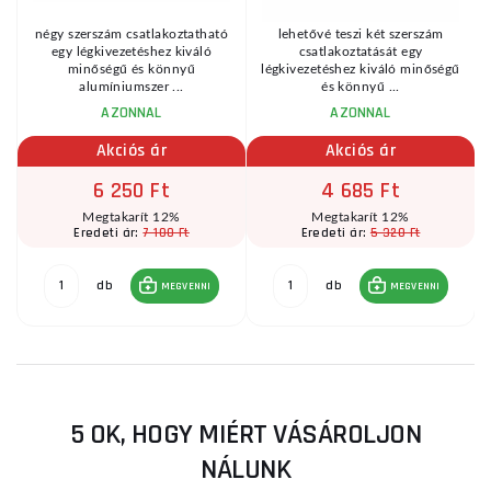
négy szerszám csatlakoztatható
lehetővé teszi két szerszám
egy légkivezetéshez kiváló
csatlakoztatását egy
minőségű és könnyű
légkivezetéshez kiváló minőségű
alumíniumszer ...
és könnyű ...
AZONNAL
AZONNAL
Akciós ár
Akciós ár
6 250 Ft
4 685 Ft
Megtakarít 12%
Megtakarít 12%
7 100 Ft
5 320 Ft
Eredeti ár:
Eredeti ár:
db
db
MEGVENNI
MEGVENNI
5 OK, HOGY MIÉRT VÁSÁROLJON
NÁLUNK