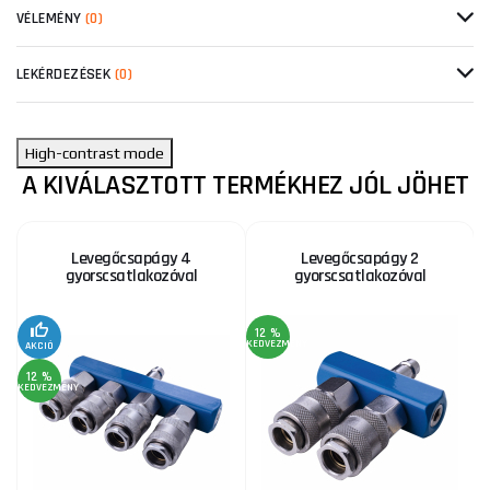
VÉLEMÉNY
(0)
LEKÉRDEZÉSEK
(0)
High-contrast mode
A KIVÁLASZTOTT TERMÉKHEZ JÓL JÖHET
Levegőcsapágy 4
Levegőcsapágy 2
gyorscsatlakozóval
gyorscsatlakozóval
12 %
KEDVEZMÉNY
KE
AKCIÓ
12 %
KEDVEZMÉNY