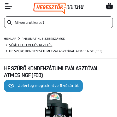
0
HONLAP
PNEUMATIKUS SZERSZÁMOK
SŰRÍTETT LEVEGŐS KEZELÉS
HF SZŰRŐ KONDENZÁTUMLEVÁLASZTÓVAL ATMOS NGF (F03)
HF SZŰRŐ KONDENZÁTUMLEVÁLASZTÓVAL
ATMOS NGF (F03)
Jelenleg megtekintve 5 vásárlók