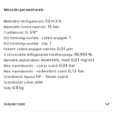
Műszaki paraméterek:
59 m3/h
Működési térfogatáram:
.
16 bar
Maximális üzemi nyomás:
G 3/8"
Csatlakozás:
1
ISO minőségi osztály - szilárd anyagok:
1
ISO minőségi osztály - olaj:
0,01 µm
Felvett szilárd anyagok mérete:
99,999 %
A részecskék felfogásának hatékonysága:
.
kevesebb, mint 0,01 mg/m3
Maradék olajtartalom:
0,04 bar
Max. nyomásesés - száraz szűrő:
0,12 bar
Max. nyomásesés - nedvesített szűrő:
HF - finom szűrő
Szűrőbetét típusa:
zöld
Szűrőbetét színe:
0,8 kg
Súly:
PARAMÉTEREK