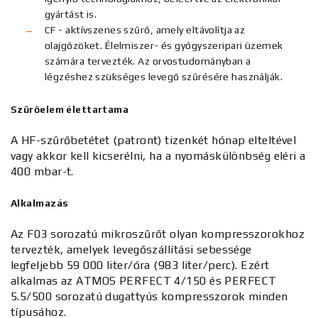
gyártást is.
CF - aktívszenes szűrő, amely eltávolítja az
olajgőzöket. Élelmiszer- és gyógyszeripari üzemek
számára tervezték. Az orvostudományban a
légzéshez szükséges levegő szűrésére használják.
Szűrőelem élettartama
A HF-szűrőbetétet (patront) tizenkét hónap elteltével
vagy akkor kell kicserélni, ha a nyomáskülönbség eléri a
400 mbar-t.
Alkalmazás
Az F03 sorozatú mikroszűrőt olyan kompresszorokhoz
tervezték, amelyek levegőszállítási sebessége
legfeljebb 59 000 liter/óra (983 liter/perc). Ezért
alkalmas az ATMOS PERFECT 4/150 és PERFECT
5.5/500 sorozatú dugattyús kompresszorok minden
típusához.