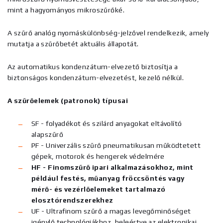
mint a hagyományos mikroszűrőké.
A szűrő analóg nyomáskülönbség-jelzővel rendelkezik, amely
mutatja a szűrőbetét aktuális állapotát.
Az automatikus kondenzátum-elvezető biztosítja a
biztonságos kondenzátum-elvezetést, kezelő nélkül.
A szűrőelemek (patronok) típusai
SF - folyadékot és szilárd anyagokat eltávolító
alapszűrő
PF - Univerzális szűrő pneumatikusan működtetett
gépek, motorok és hengerek védelmére
HF - Finomszűrő ipari alkalmazásokhoz, mint
például festés, műanyag fröccsöntés vagy
mérő- és vezérlőelemeket tartalmazó
elosztórendszerekhez
UF - Ultrafinom szűrő a magas levegőminőséget
igénylő technológiákhoz, beleértve az elektronikai