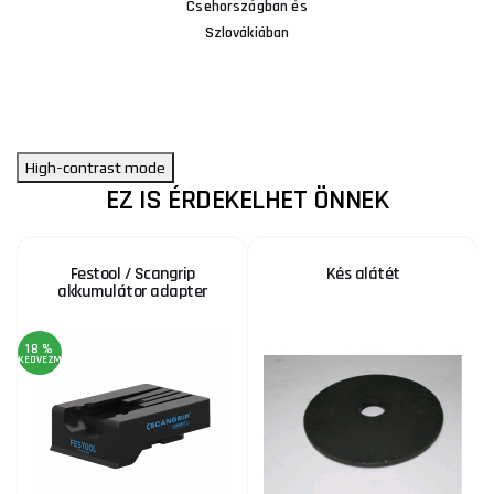
Csehországban és
Szlovákiában
High-contrast mode
EZ IS ÉRDEKELHET ÖNNEK
Festool / Scangrip
Kés alátét
akkumulátor adapter
18 %
KEDVEZMÉNY
A
KE