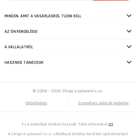
MINDEN, AMIT A VÁSÁRLÁSRÓL TUDNI KELL
AZ ÖN RENDELÉSEI
A VÁLLALATRÓL
HASZNOS TANÁCSOK
© 2008 - 2026 Stroje a vybavení s.r.o.
Oldaltérkép
Személyes adatok védelme
Ez a weboldal sütiket használ. Több információ
itt
.
A Stroje a vybavení s.r.o. vállalkozó köteles bevételi nyilvántartást