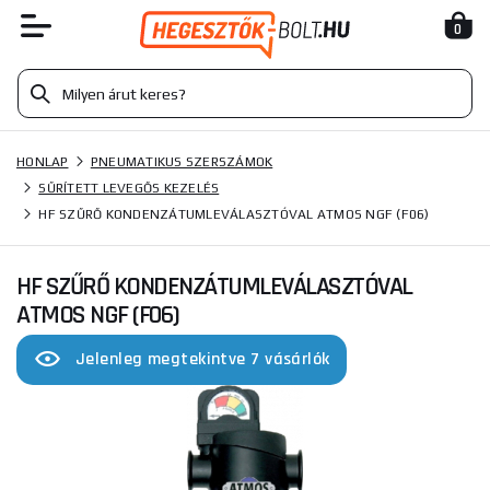
0
HONLAP
PNEUMATIKUS SZERSZÁMOK
SŰRÍTETT LEVEGŐS KEZELÉS
HF SZŰRŐ KONDENZÁTUMLEVÁLASZTÓVAL ATMOS NGF (F06)
HF SZŰRŐ KONDENZÁTUMLEVÁLASZTÓVAL
ATMOS NGF (F06)
Jelenleg megtekintve 7 vásárlók