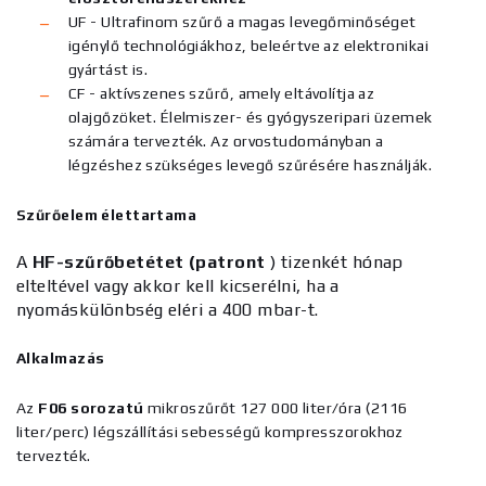
UF - Ultrafinom szűrő a magas levegőminőséget
igénylő technológiákhoz, beleértve az elektronikai
gyártást is.
CF - aktívszenes szűrő, amely eltávolítja az
olajgőzöket. Élelmiszer- és gyógyszeripari üzemek
számára tervezték. Az orvostudományban a
légzéshez szükséges levegő szűrésére használják.
Szűrőelem élettartama
A
HF-szűrőbetétet (patront
) tizenkét hónap
elteltével vagy akkor kell kicserélni, ha a
nyomáskülönbség eléri a 400 mbar-t.
Alkalmazás
Az
F06 sorozatú
mikroszűrőt 127 000 liter/óra (2116
liter/perc) légszállítási sebességű kompresszorokhoz
tervezték.