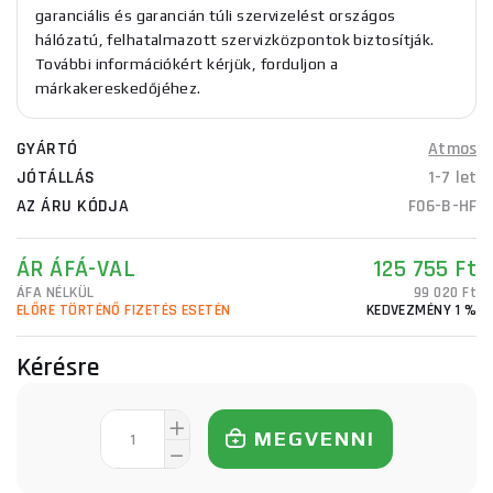
garanciális és garancián túli szervizelést országos
hálózatú, felhatalmazott szervizközpontok biztosítják.
További információkért kérjük, forduljon a
márkakereskedőjéhez.
GYÁRTÓ
Atmos
JÓTÁLLÁS
1-7 let
AZ ÁRU KÓDJA
F06-B-HF
ÁR ÁFÁ-VAL
125 755 Ft
ÁFA NÉLKÜL
99 020 Ft
ELŐRE TÖRTÉNŐ FIZETÉS ESETÉN
KEDVEZMÉNY 1 %
Kérésre
MEGVENNI