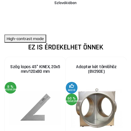
Szlovákiában
High-contrast mode
EZ IS ÉRDEKELHET ÖNNEK
Szög lapos 45° KINEX, 20x5
Adapter két tömlőhöz
mm/120x80 mm
(BV290E)
8 %
KEDVEZMÉNY
KE
AKCIÓ
60 %
KEDVEZMÉNY