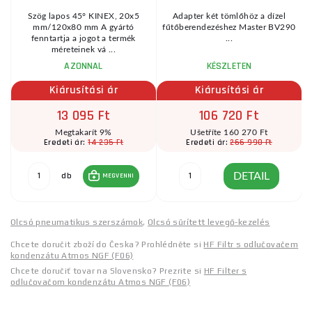
Szög lapos 45° KINEX, 20x5
Adapter két tömlőhöz a dízel
mm/120x80 mm A gyártó
fűtőberendezéshez Master BV290
fenntartja a jogot a termék
...
méreteinek vá ...
AZONNAL
KÉSZLETEN
Kiárusítási ár
Kiárusítási ár
13 095 Ft
106 720 Ft
Megtakarít 9%
Ušetříte 160 270 Ft
14 235 Ft
266 990 Ft
Eredeti ár:
Eredeti ár:
db
DETAIL
MEGVENNI
Olcsó pneumatikus szerszámok
,
Olcsó sűrített levegő-kezelés
Chcete doručit zboží do Česka? Prohlédněte si
HF Filtr s odlučovačem
kondenzátu Atmos NGF (F06)
Chcete doručiť tovar na Slovensko? Prezrite si
HF Filter s
odlučovačom kondenzátu Atmos NGF (F06)