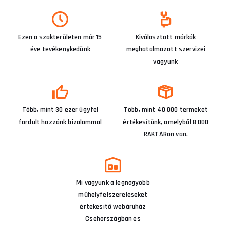
Ezen a szakterületen már 15
Kiválasztott márkák
éve tevékenykedünk
meghatalmazott szervizei
vagyunk
Több, mint 30 ezer ügyfél
Több, mint 40 000 terméket
fordult hozzánk bizalommal
értékesítünk, amelyből 8 000
RAKTÁRon van.
Mi vagyunk a legnagyobb
műhelyfelszereléseket
értékesítő webáruház
Csehországban és