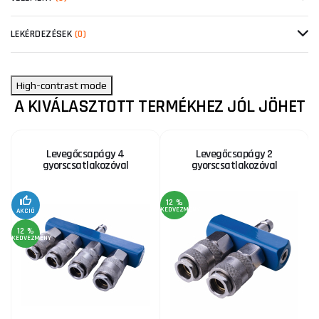
LEKÉRDEZÉSEK
(0)
High-contrast mode
A KIVÁLASZTOTT TERMÉKHEZ JÓL JÖHET
Levegőcsapágy 4
Levegőcsapágy 2
gyorscsatlakozóval
gyorscsatlakozóval
12 %
KEDVEZMÉNY
KE
AKCIÓ
12 %
KEDVEZMÉNY