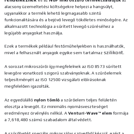
és az
NGF mikroszűrő termékcsaládjuk
az
alacsony üzemeltetési költségekre helyezi a hangsúlyt,
ugyanakkor a termék lehető legmagasabb szintű
funkcionalitására és a bejövő levegő tökéletes minőségére. Az
alkalmazott technológia a sűrített levegő szűréséhez a
legújabb anyagokat használja.
Ezek a termékek például festőműhelyekben is használhatók,
szilikont
mivel a felhasznált anyagok egyike sem tartalmaz
.
A sorozat mikroszűrői így megfelelnek az ISO 8573 sűrített
levegőre vonatkozó szigorú szabványoknak. A szűrőelemek
teljesítményét az ISO 12500 vizsgálati előírásoknak
megfelelően igazolták.
Az egyedülálló
nylon tömlő
a szűrőelem teljes felületén
elosztja a levegőt. Ez minimális nyomásveszteséget
eredményez örvénylés nélkül. A
Venturi-Wave™ elem
formája
a 7,618,480 számú szabadalom által védett.
A szűrőbetét speciális mikroszálas szövetből készül, ezért a