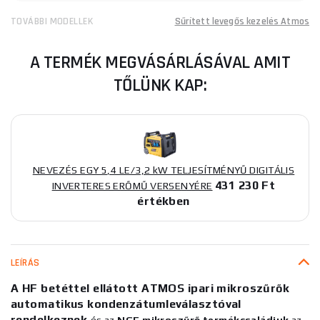
TOVÁBBI MODELLEK
Sűrített levegős kezelés Atmos
A TERMÉK MEGVÁSÁRLÁSÁVAL AMIT
TŐLÜNK KAP:
NEVEZÉS EGY 5,4 LE/3,2 kW TELJESÍTMÉNYŰ DIGITÁLIS
431 230 Ft
INVERTERES ERŐMŰ VERSENYÉRE
értékben
LEÍRÁS
A HF betéttel ellátott ATMOS ipari mikroszűrők
automatikus kondenzátumleválasztóval
rendelkeznek