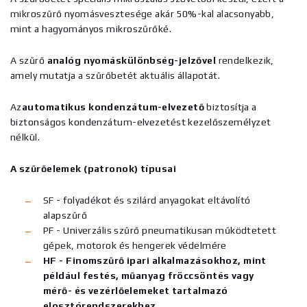
mikroszűrő nyomásvesztesége akár 50%-kal alacsonyabb,
mint a hagyományos mikroszűrőké.
A szűrő
analóg nyomáskülönbség-jelzővel
rendelkezik,
amely mutatja a szűrőbetét aktuális állapotát.
Az
automatikus kondenzátum-elvezető
biztosítja a
biztonságos kondenzátum-elvezetést kezelőszemélyzet
nélkül.
A szűrőelemek (patronok) típusai
SF - folyadékot és szilárd anyagokat eltávolító
alapszűrő
PF - Univerzális szűrő pneumatikusan működtetett
gépek, motorok és hengerek védelmére
HF - Finomszűrő ipari alkalmazásokhoz, mint
például festés, műanyag fröccsöntés vagy
mérő- és vezérlőelemeket tartalmazó
elosztórendszerekhez