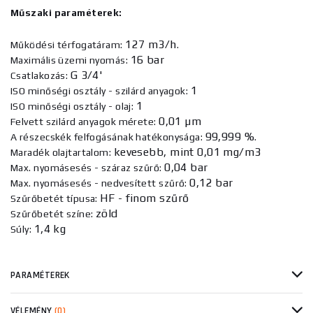
Műszaki paraméterek:
127 m3/h
Működési térfogatáram:
.
16 bar
Maximális üzemi nyomás:
G 3/4'
Csatlakozás:
1
ISO minőségi osztály - szilárd anyagok:
1
ISO minőségi osztály - olaj:
0,01 µm
Felvett szilárd anyagok mérete:
99,999 %
A részecskék felfogásának hatékonysága:
.
kevesebb, mint 0,01 mg/m3
Maradék olajtartalom:
0,04 bar
Max. nyomásesés - száraz szűrő:
0,12 bar
Max. nyomásesés - nedvesített szűrő:
HF - finom szűrő
Szűrőbetét típusa:
zöld
Szűrőbetét színe:
1,4 kg
Súly:
PARAMÉTEREK
VÉLEMÉNY
(0)