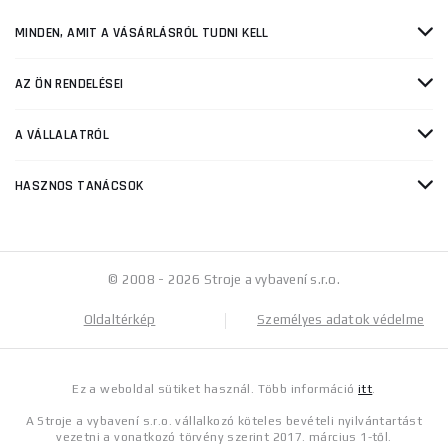
MINDEN, AMIT A VÁSÁRLÁSRÓL TUDNI KELL
AZ ÖN RENDELÉSEI
A VÁLLALATRÓL
HASZNOS TANÁCSOK
© 2008 - 2026 Stroje a vybavení s.r.o.
Oldaltérkép
Személyes adatok védelme
Ez a weboldal sütiket használ. Több információ
itt
.
A Stroje a vybavení s.r.o. vállalkozó köteles bevételi nyilvántartást
vezetni a vonatkozó törvény szerint 2017. március 1-től.