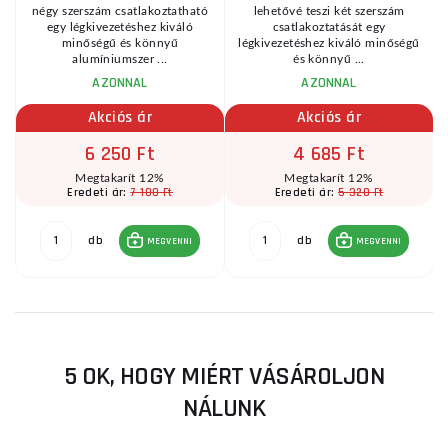
négy szerszám csatlakoztatható
lehetővé teszi két szerszám
egy légkivezetéshez kiváló
csatlakoztatását egy
minőségű és könnyű
légkivezetéshez kiváló minőségű
alumíniumszer ...
és könnyű ...
AZONNAL
AZONNAL
Akciós ár
Akciós ár
6 250 Ft
4 685 Ft
Megtakarít 12%
Megtakarít 12%
7 100 Ft
5 320 Ft
Eredeti ár:
Eredeti ár:
db
db
MEGVENNI
MEGVENNI
5 OK, HOGY MIÉRT VÁSÁROLJON
NÁLUNK