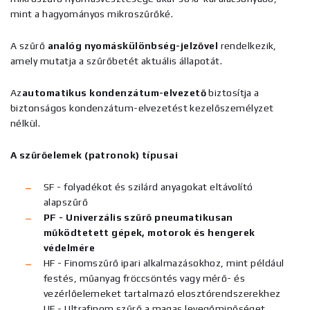
mint a hagyományos mikroszűrőké.
A szűrő
analóg nyomáskülönbség-jelzővel
rendelkezik,
amely mutatja a szűrőbetét aktuális állapotát.
Az
automatikus kondenzátum-elvezető
biztosítja a
biztonságos kondenzátum-elvezetést kezelőszemélyzet
nélkül.
A szűrőelemek (patronok) típusai
SF - folyadékot és szilárd anyagokat eltávolító
alapszűrő
PF - Univerzális szűrő pneumatikusan
működtetett gépek, motorok és hengerek
védelmére
HF - Finomszűrő ipari alkalmazásokhoz, mint például
festés, műanyag fröccsöntés vagy mérő- és
vezérlőelemeket tartalmazó elosztórendszerekhez
UF - Ultrafinom szűrő a magas levegőminőséget