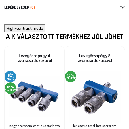
LEKÉRDEZÉSEK
(0)
High-contrast mode
A KIVÁLASZTOTT TERMÉKHEZ JÓL JÖHET
Levegőcsapágy 4
Levegőcsapágy 2
gyorscsatlakozóval
gyorscsatlakozóval
12 %
KEDVEZMÉNY
KE
AKCIÓ
12 %
KEDVEZMÉNY
négy szerszám csatlakoztatható
lehetővé teszi két szerszám