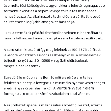
és az
NGF mikroszűrő
termékcsaládjuk az alacsony
üzemeltetési költségeket, ugyanakkor a lehető legmagasabb
termékfunkciót és a bejövő levegő tökéletes minőségét
hangsúlyozza. Az alkalmazott technológia a sűrített levegő
szűréséhez a legújabb anyagokat használja.
Ezek a termékek például festőműhelyekben is használhatók,
mivel a felhasznált anyagok egyike sem tartalmaz
szilikont
.
A sorozat mikroszűrői így megfelelnek az ISO 8573 sűrített
levegőre vonatkozó szigorú szabványoknak. A szűrőelemek
teljesítményét az ISO 12500 vizsgálati előírásoknak
megfelelően igazolták.
Egyedülálló módon a
nejlon tömlő
a szűrőelem teljes
felületén elosztja a levegőt. Ez minimális nyomásveszteséget
Venturi-Wave™ elem
eredményez örvénylés nélkül. A
formája a 7,618,480 számú szabadalom által védett.
A szűrőbetét speciális mikroszálas szövetből készül, ezért a
mikroszűrő nyomásvesztesége akár 50%-kal alacsonyabb,