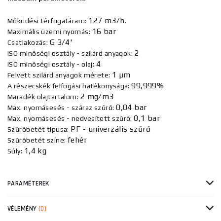
127 m3/h
Működési térfogatáram:
.
16 bar
Maximális üzemi nyomás:
G 3/4'
Csatlakozás:
2
ISO minőségi osztály - szilárd anyagok:
4
ISO minőségi osztály - olaj:
1 µm
Felvett szilárd anyagok mérete:
99,999%
A részecskék felfogási hatékonysága:
2 mg/m3
Maradék olajtartalom:
0,04 bar
Max. nyomásesés - száraz szűrő:
0,1 bar
Max. nyomásesés - nedvesített szűrő:
PF - univerzális szűrő
Szűrőbetét típusa:
fehér
Szűrőbetét színe:
1,4 kg
Súly:
PARAMÉTEREK
VÉLEMÉNY
(0)