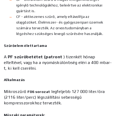
igénylő technológiákhoz, beleértve az elektronikai
gyártást is.
CF - aktívszenes szűrő, amely eltávolítja az
olajgőzöket. Élelmiszer- és gyógyszeripari üzemek
számára tervezték. Az orvostudományban a
légzéshez szükséges levegő szűrésére használják.
Szűrőelem élettartama
A
PF szűrőbetétet (patront
) tizenkét hónap
elteltével, vagy ha a nyomáskülönbség eléri a 400 mbar-
t, ki kell cserélni.
Alkalmazás
Mikroszűrő
legfeljebb 127 000 liter/óra
F06 sorozat
(2116 liter/perc) légszállítási sebességű
kompresszorokhoz tervezték.
Műszaki paraméterek: