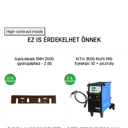
High-contrast mode
EZ IS ÉRDEKELHET ÖNNEK
Gyalukések GMH 2000
KITin 3500 Multi MIG
gyalugéphez - 2 db
Synergic V2 + pisztoly
21 %
3 %
KEDVEZMÉNY
KEDVEZMÉNY
KE
AJ