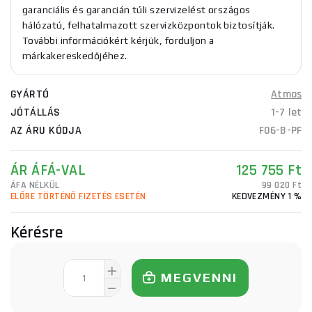
garanciális és garancián túli szervizelést országos
hálózatú, felhatalmazott szervizközpontok biztosítják.
További információkért kérjük, forduljon a
márkakereskedőjéhez.
GYÁRTÓ
Atmos
JÓTÁLLÁS
1-7 let
AZ ÁRU KÓDJA
F06-B-PF
ÁR ÁFÁ-VAL
125 755 Ft
ÁFA NÉLKÜL
99 020 Ft
ELŐRE TÖRTÉNŐ FIZETÉS ESETÉN
KEDVEZMÉNY 1 %
Kérésre
MEGVENNI