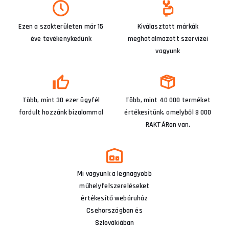
Ezen a szakterületen már 15
Kiválasztott márkák
éve tevékenykedünk
meghatalmazott szervizei
vagyunk
Több, mint 30 ezer ügyfél
Több, mint 40 000 terméket
fordult hozzánk bizalommal
értékesítünk, amelyből 8 000
RAKTÁRon van.
Mi vagyunk a legnagyobb
műhelyfelszereléseket
értékesítő webáruház
Csehországban és
Szlovákiában