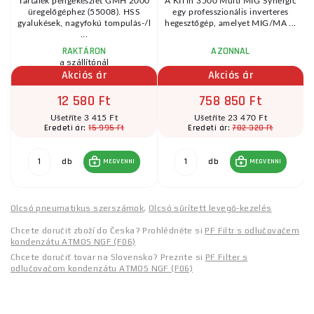
Tartalék pengekészlet GMH 2000
A KITin 3500 Multi MIG Synergic
üregelőgéphez (55008). HSS
egy professzionális inverteres
gyalukések, nagyfokú tompulás-/l
hegesztőgép, amelyet MIG/MA ...
...
RAKTÁRON
AZONNAL
a szállítónál
Akciós ár
Akciós ár
12 580 Ft
758 850 Ft
Ušetříte 3 415 Ft
Ušetříte 23 470 Ft
15 995 Ft
782 320 Ft
Eredeti ár:
Eredeti ár:
db
db
MEGVENNI
MEGVENNI
Olcsó pneumatikus szerszámok
,
Olcsó sűrített levegő-kezelés
Chcete doručit zboží do Česka? Prohlédněte si
PF Filtr s odlučovačem
kondenzátu ATMOS NGF (F06)
Chcete doručiť tovar na Slovensko? Prezrite si
PF Filter s
odlučovačom kondenzátu ATMOS NGF (F06)