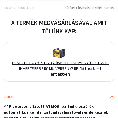
TOVÁBBI MODELLEK
Sűrített levegős kezelés Atmos
A TERMÉK MEGVÁSÁRLÁSÁVAL AMIT
TŐLÜNK KAP:
NEVEZÉS EGY 5,4 LE/3,2 kW TELJESÍTMÉNYŰ DIGITÁLIS
431 230 Ft
INVERTERES ERŐMŰ VERSENYÉRE
értékben
LEÍRÁS
A
PF betéttel ellátott ATMOS ipari mikroszűrők
automatikus kondenzátumleválasztóval rendelkeznek
,