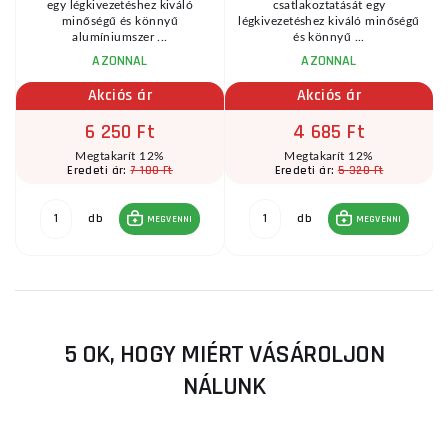
egy légkivezetéshez kiváló
csatlakoztatását egy
minőségű és könnyű
légkivezetéshez kiváló minőségű
alumíniumszer ...
és könnyű ...
AZONNAL
AZONNAL
Akciós ár
Akciós ár
6 250 Ft
4 685 Ft
Megtakarít 12%
Megtakarít 12%
7 100 Ft
5 320 Ft
Eredeti ár:
Eredeti ár:
db
db
MEGVENNI
MEGVENNI
5 OK, HOGY MIÉRT VÁSÁROLJON
NÁLUNK