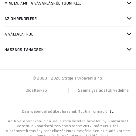
MINDEN, AMIT A VÁSÁRLÁSRÓL TUDNI KELL
AZ ÖN RENDELÉSEI
A VÁLLALATRÓL
HASZNOS TANÁCSOK
© 2008 - 2026 Stroje a vybavení s.r.o.
Oldaltérkép
Személyes adatok védelme
Ez a weboldal sütiket használ. Több információ
itt
.
A Stroje a vybavení s.r.o. vállalkozó köteles bevételi nyilvántartást
vezetni a vonatkozó törvény szerint 2017. március 1-től.
A számviteli törvény rendelkezéseinek megfelelően az eladó köteles
a vevőnek a vásárlásról bizonylatot kiállítani.