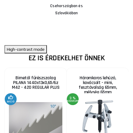
Csehországban és
Szlovákiában
High-contrast mode
EZ IS ÉRDEKELHET ÖNNEK
Bimetál fűrészszalag
Háromkaros lehúzó,
PILANA 1440x13x0,65/6z
kovácsolt - mini,
M42 - 420 REGULAR PLUS
fesztávolság 65mm,
mélység 65mm
3 %
KEDVEZMÉNY
KE
AKCIÓ