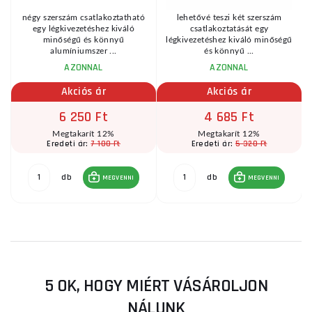
négy szerszám csatlakoztatható
lehetővé teszi két szerszám
egy légkivezetéshez kiváló
csatlakoztatását egy
minőségű és könnyű
légkivezetéshez kiváló minőségű
alumíniumszer ...
és könnyű ...
AZONNAL
AZONNAL
Akciós ár
Akciós ár
6 250 Ft
4 685 Ft
Megtakarít 12%
Megtakarít 12%
7 100 Ft
5 320 Ft
Eredeti ár:
Eredeti ár:
db
db
MEGVENNI
MEGVENNI
5 OK, HOGY MIÉRT VÁSÁROLJON
NÁLUNK