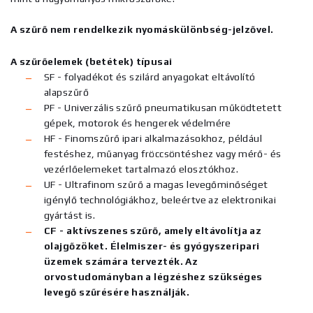
A szűrő nem rendelkezik nyomáskülönbség-jelzővel.
A szűrőelemek (betétek) típusai
SF - folyadékot és szilárd anyagokat eltávolító
alapszűrő
PF - Univerzális szűrő pneumatikusan működtetett
gépek, motorok és hengerek védelmére
HF - Finomszűrő ipari alkalmazásokhoz, például
festéshez, műanyag fröccsöntéshez vagy mérő- és
vezérlőelemeket tartalmazó elosztókhoz.
UF - Ultrafinom szűrő a magas levegőminőséget
igénylő technológiákhoz, beleértve az elektronikai
gyártást is.
CF - aktívszenes szűrő, amely eltávolítja az
olajgőzöket. Élelmiszer- és gyógyszeripari
üzemek számára tervezték. Az
orvostudományban a légzéshez szükséges
levegő szűrésére használják.