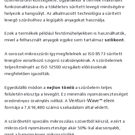
üzemeltetési költségekre, ugyanakkor a termék maximális
funkcionalitására és a tökéletes sűrített levegő minőségére
helyezik a hangsúlyt. Az alkalmazott technológia a sűrített
levegő szűréséhez a legújabb anyagokat használja.
Ezek a termékek például festőműhelyekben is használhatók,
mivel a felhasznált anyagok egyike sem tartalmaz
szilikont
.
A sorozat mikroszűrői így megfelelnek az ISO 8573 sűrített
levegőre vonatkozó szigorú szabványoknak. A szűrőelemek
teljesítményét az ISO 12500 vizsgálati előírásoknak
megfelelően igazolták.
Egyedülálló módon a
nejlon tömlő
a szűrőelem teljes
felületén elosztja a levegőt. Ez minimális nyomásveszteséget
Venturi-Wave™ elem
eredményez örvénylés nélkül. A
formája a 7,618,480 számú szabadalom által védett.
A szűrőbetét speciális mikroszálas szövetből készül, ezért a
mikroszűrő nyomásvesztesége akár 50%-kal alacsonyabb,
mint a hagyományos mikroszűrőké.