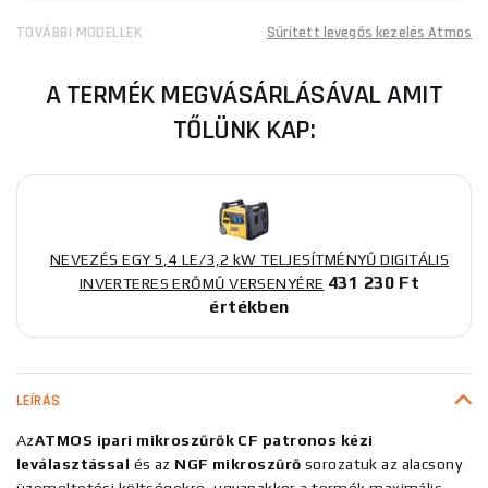
TOVÁBBI MODELLEK
Sűrített levegős kezelés Atmos
A TERMÉK MEGVÁSÁRLÁSÁVAL AMIT
TŐLÜNK KAP:
NEVEZÉS EGY 5,4 LE/3,2 kW TELJESÍTMÉNYŰ DIGITÁLIS
431 230 Ft
INVERTERES ERŐMŰ VERSENYÉRE
értékben
LEÍRÁS
Az
ATMOS ipari mikroszűrők CF patronos kézi
leválasztással
és az
NGF mikroszűrő
sorozatuk az alacsony