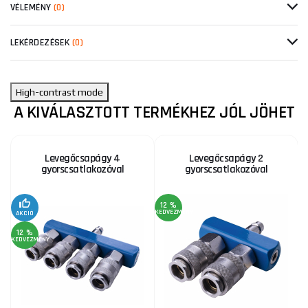
VÉLEMÉNY
(0)
LEKÉRDEZÉSEK
(0)
High-contrast mode
A KIVÁLASZTOTT TERMÉKHEZ JÓL JÖHET
Levegőcsapágy 4
Levegőcsapágy 2
gyorscsatlakozóval
gyorscsatlakozóval
12 %
KEDVEZMÉNY
KE
AKCIÓ
12 %
KEDVEZMÉNY