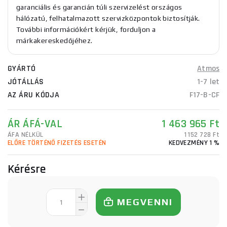
garanciális és garancián túli szervizelést országos
hálózatú, felhatalmazott szervizközpontok biztosítják.
További információkért kérjük, forduljon a
márkakereskedőjéhez.
GYÁRTÓ
Atmos
JÓTÁLLÁS
1-7 let
AZ ÁRU KÓDJA
F17-B-CF
ÁR ÁFÁ-VAL
1 463 965 Ft
ÁFA NÉLKÜL
1 152 728 Ft
ELŐRE TÖRTÉNŐ FIZETÉS ESETÉN
KEDVEZMÉNY 1 %
Kérésre
MEGVENNI