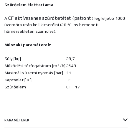
Szűrőelem élettartama
CF aktívszenes szűrőbetétet (patront
A
) legfeljebb 1000
üzemóra után kell kicserélni (20 °C-os bemeneti
hőmérsékleten számolva).
Műszaki paraméterek:
Súly [kg]
28,7
Működési térfogatáram [m³ /h]
2549
Maximális üzemi nyomás [bar]
11
Kapcsolat [ R ]
3"
Szűrőelem
CF - 17
PARAMÉTEREK