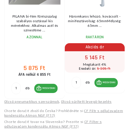
PILANA bi-fém fűrészszalag
Háromkaros lehúzó, kovácsolt -
szabályos osztással kis
minifesztávolság: 65mmMélység:
méretekhez. Alkalmas acél és
65mm ...
színesféme ...
AZONNAL
RAKTÁRON
Akciós ár
5 145 Ft
Megtakarít 4%
5 875 Ft
5 305 Ft
Eredeti ár:
ÁFA nélkül 4 855 Ft
db
MEGVENNI
db
MEGVENNI
Olcsó pneumatikus szerszámok
,
Olcsó sűrített levegő-kezelés
Chcete doručit zboží do Česka? Prohlédněte si
CF Filtr s odlučovačem
kondenzátu Atmos NGF (F17)
Chcete doručiť tovar na Slovensko? Prezrite si
CF Filter s
odlučovačom kondenzátu Atmos NGF (F17)