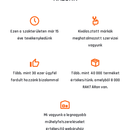
Ezen a szakterületen már 15
Kiválasztott márkák
éve tevékenykedünk
meghatalmazott szervizei
vagyunk
Több, mint 30 ezer ügyfél
Több, mint 40 000 terméket
fordult hozzánk bizalommal
értékesítünk, amelyből 8 000
RAKTÁRon van.
Mi vagyunk a legnagyobb
műhelyfelszereléseket
értékesítő webáruház