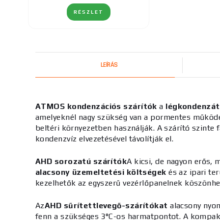
RÉSZLET
LEÍRÁS
ATMOS kondenzációs szárítók
a
légkondenzát
amelyeknél
nagy szükség van a pormentes működé
beltéri környezetben használják. A szárító szinte f
kondenzvíz elvezetésével távolítják el.
AHD sorozatú szárítók
A
kicsi, de nagyon erős,
alacsony üzemeltetési költségek
és az ipari t
kezelhetők az egyszerű vezérlőpanelnek köszönhet
Az
AHD sűrítettlevegő-szárítókat
alacsony nyom
fenn a szükséges 3°C-os harmatpontot. A kompakt 