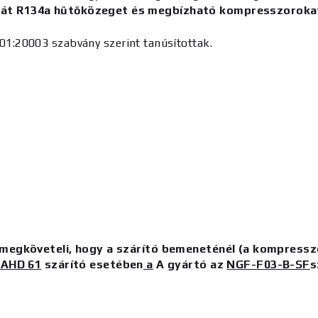
arát R134a hűtőközeget és megbízható kompresszorok
01:20003 szabvány szerint tanúsítottak.
 megköveteli, hogy a szárító bemeneténél (a kompresszo
AHD 61
szárító esetében
a
A gyártó az
NGF-F03-B-SF
s