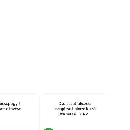
őcsapágy 2
Gyorscsatlakozós
Mini GBS
satlakozóval
levegőcsatlakozó külső
menettel, G-1/2"