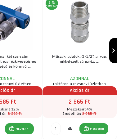
3 %
KEDVEZMÉNY
AKCIÓ
99 %
KEDVEZMÉNY
eszi két szerszám
Műszaki adatok: G-1/2", anyag:
Mini GBS
t egy légkivezetéshez
nikkelezett sárgaréz. ...
acélból, c
ségű és könnyű ...
ZONNAL
AZONNAL
rozsnovi üzletben
raktáron a rozsnovi üzletben
raktár
ciós ár
Akciós ár
685 Ft
2 865 Ft
akarít 12%
Megtakarít 4%
5 320 Ft
2 955 Ft
i ár:
Eredeti ár:
db
MEGVENNI
MEGVENNI