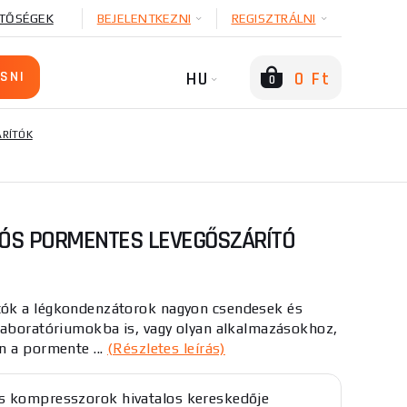
TŐSÉGEK
BEJELENTKEZNI
REGISZTRÁLNI
HU
0 Ft
0
RÍTÓK
ÓS PORMENTES LEVEGŐSZÁRÍTÓ
ók a légkondenzátorok nagyon csendesek és
laboratóriumokba is, vagy olyan alkalmazásokhoz,
n a pormente ...
(Részletes leírás)
 kompresszorok hivatalos kereskedője