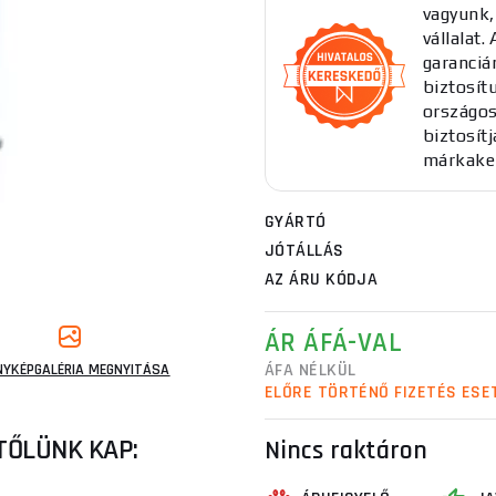
vagyunk,
vállalat
garancián
biztosítu
országos
biztosít
márkake
GYÁRTÓ
JÓTÁLLÁS
AZ ÁRU KÓDJA
ÁR ÁFÁ-VAL
ÁFA NÉLKÜL
NYKÉPGALÉRIA MEGNYITÁSA
ELŐRE TÖRTÉNŐ FIZETÉS ESE
TŐLÜNK KAP:
Nincs raktáron