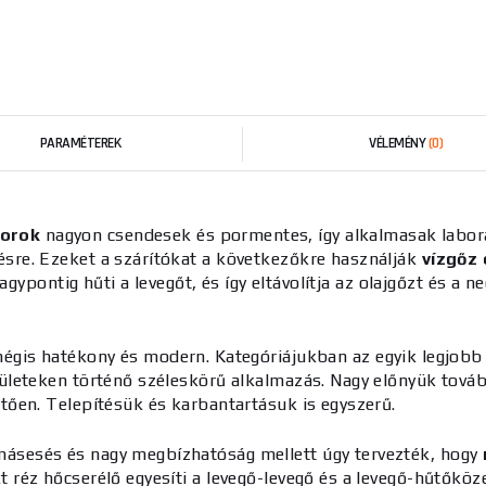
PARAMÉTEREK
VÉLEMÉNY
(0)
orok
nagyon csendesek és
pormentes
, így alkalmasak labo
sre.
Ezeket a szárítókat a következőkre használják
vízgőz 
agypontig hűti a levegőt, és így eltávolítja az olajgőzt és a
 mégis hatékony és modern. Kategóriájukban az egyik legjob
erületeken történő széleskörű alkalmazás. Nagy előnyük tová
ően. Telepítésük és karbantartásuk is egyszerű.
ásesés és nagy megbízhatóság mellett úgy tervezték, hogy
réz hőcserélő egyesíti a levegő-levegő és a levegő-hűtőköz