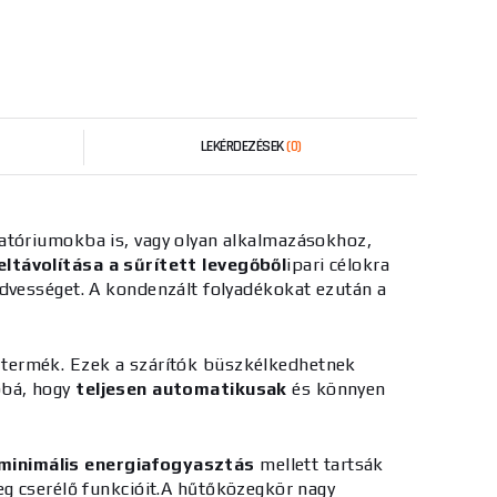
LEKÉRDEZÉSEK
(0)
ratóriumokba is, vagy
olyan alkalmazásokhoz,
eltávolítása a sűrített levegőből
ipari célokra
 nedvességet. A kondenzált folyadékokat ezután a
b termék. Ezek a szárítók büszkélkedhetnek
bbá, hogy
teljesen automatikusak
és könnyen
minimális energiafogyasztás
mellett tartsák
eg cserélő funkcióit.A hűtőközegkör
nagy