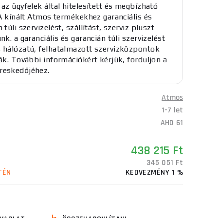
 az ügyfelek által hitelesített és megbízható
. A kínált Atmos termékekhez garanciális és
 túli szervizelést, szállítást, szerviz pluszt
nk. a garanciális és garancián túli szervizelést
 hálózatú, felhatalmazott szervizközpontok
ják. További információkért kérjük, forduljon a
reskedőjéhez.
Atmos
1-7 let
AHD 61
438 215 Ft
345 051 Ft
TÉN
KEDVEZMÉNY 1 %