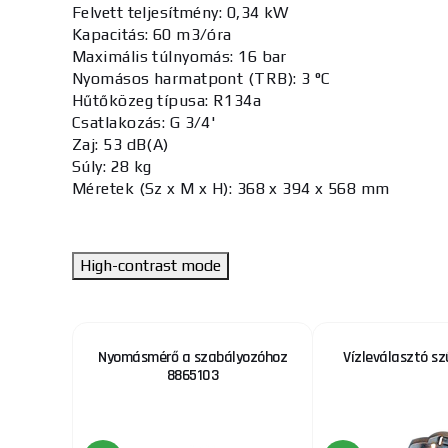
Felvett teljesítmény:
0,34 kW
Kapacitás:
60 m3/óra
Maximális túlnyomás:
16 bar
Nyomásos harmatpont (TRB):
3 °C
Hűtőközeg típusa:
R134a
Csatlakozás:
G 3/4'
Zaj:
53 dB(A)
Súly:
28 kg
Méretek (Sz x M x H):
368 x 394 x 568 mm
High-contrast mode
űrővel,
Nyomásmérő a szabályozóhoz
Vízleválasztó szű
és
8865103
laj