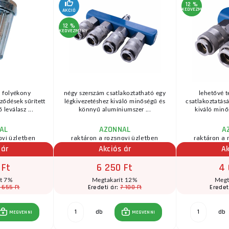
12 %
KEDVEZMÉNY
AKCIÓ
12 %
KEDVEZMÉNY
, folyékony
négy szerszám csatlakoztatható egy
lehetővé t
ződések sűrített
légkivezetéshez kiváló minőségű és
csatlakoztatásá
 leválasz ...
könnyű alumíniumszer ...
kiváló minő
AL
AZONNAL
A
ovi üzletben
raktáron a rozsnovi üzletben
raktáron a 
 ár
Akciós ár
Ak
 Ft
6 250 Ft
4 
ít 7%
Megtakarít 12%
Megt
 655 Ft
7 100 Ft
Eredeti ár:
Eredet
db
db
MEGVENNI
MEGVENNI