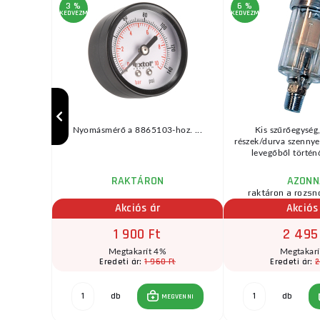
3 %
6 %
KEDVEZMÉNY
KEDVEZMÉNY
vel és
Nyomásmérő a 8865103-hoz. ...
Kis szűrőegység
szabályozót
részek/durva szennye
ok ...
levegőből történő
RAKTÁRON
AZONN
zletben
raktáron a rozsn
Akciós ár
Akciós
1 900 Ft
2 495
Megtakarít 4%
Megtakar
Ft
1 960 Ft
2
Eredeti ár:
Eredeti ár:
db
db
GVENNI
MEGVENNI