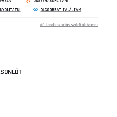
VASLAT
ÖSSZEHASONLÍTANI
INYOMTATNI
OLCSÓBBAT TALÁLTAM
AD kondenzációs szárítók Atmos
HASONLÓT