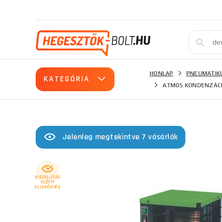
HONLAP
PNEUMATIK
KATEGÓRIA
ATMOS KONDENZÁCI
Jelenleg megtekintve 7 vásárlók
KISZÁLLÍTÁS
ELŐTTI
ELLENŐRZÉS