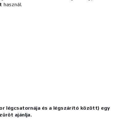
at
használ.
r légcsatornája és a légszárító között) egy
zűrőt ajánlja.