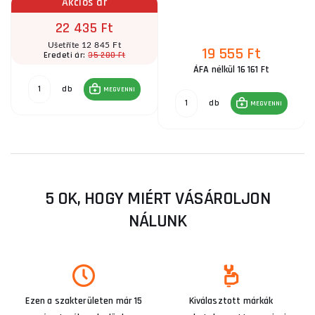
Akciós ár
22 435 Ft
Ušetříte 12 845 Ft
19 555 Ft
35 280 Ft
Eredeti ár:
ÁFA nélkül 16 161 Ft
db
MEGVENNI
db
MEGVENNI
5 OK, HOGY MIÉRT VÁSÁROLJON
NÁLUNK
Ezen a szakterületen már 15
Kiválasztott márkák