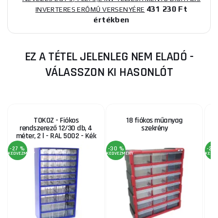
431 230 Ft
INVERTERES ERŐMŰ VERSENYÉRE
értékben
EZ A TÉTEL JELENLEG NEM ELADÓ -
VÁLASSZON KI HASONLÓT
TOKOZ - Fiókos
18 fiókos műanyag
rendszerező 12/30 db, 4
szekrény
méter, 2 l - RAL 5002 - Kék
m
-27 %
-30 %
-25
KEDVEZMÉNY
KEDVEZMÉNY
KEDV