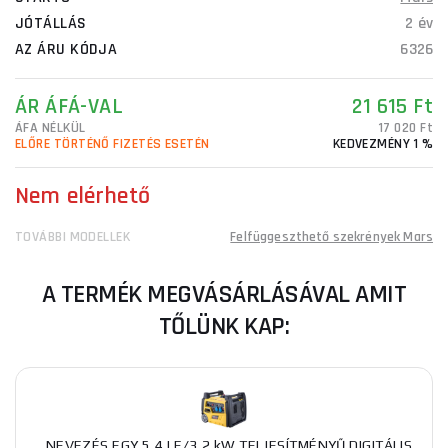
JÓTÁLLÁS
2 év
AZ ÁRU KÓDJA
6326
ÁR ÁFÁ-VAL
21 615 Ft
ÁFA NÉLKÜL
17 020 Ft
ELŐRE TÖRTÉNŐ FIZETÉS ESETÉN
KEDVEZMÉNY 1 %
Nem elérhető
TOVÁBBI MODELLEK
Felfüggeszthető szekrények Mars
A TERMÉK MEGVÁSÁRLÁSÁVAL AMIT
TŐLÜNK KAP:
NEVEZÉS EGY 5,4 LE/3,2 kW TELJESÍTMÉNYŰ DIGITÁLIS