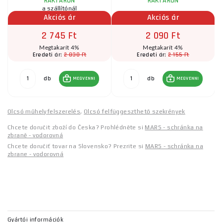
RAKTÁRON
RAKTÁRON
a szállítónál
Akciós ár
Akciós ár
2 745 Ft
2 090 Ft
Megtakarít 4%
Megtakarít 4%
2 830 Ft
2 155 Ft
Eredeti ár:
Eredeti ár:
db
db
MEGVENNI
MEGVENNI
Olcsó műhelyfelszerelés
,
Olcsó felfüggeszthető szekrények
Chcete doručit zboží do Česka? Prohlédněte si
MARS - schránka na
zbraně - vodorovná
Chcete doručiť tovar na Slovensko? Prezrite si
MARS - schránka na
zbrane - vodorovná
Gyártói információk