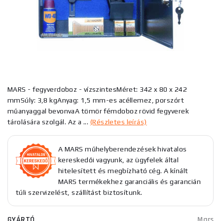
MARS - fegyverdoboz - vízszintesMéret: 342 x 80 x 242
mmSúly: 3,8 kgAnyag: 1,5 mm-es acéllemez, porszórt
műanyaggal bevonvaA tömör fémdoboz rövid fegyverek
tárolására szolgál. Az a ...
(Részletes leírás)
A MARS műhelyberendezések hivatalos
kereskedői vagyunk, az ügyfelek által
hitelesített és megbízható cég. A kínált
MARS termékekhez garanciális és garancián
túli szervizelést, szállítást biztosítunk.
GYÁRTÓ
Mars