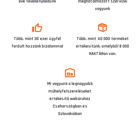
éve tevékenykedünk
meghatalmazott szervizei
vagyunk
Több, mint 30 ezer ügyfél
Több, mint 40 000 terméket
fordult hozzánk bizalommal
értékesítünk, amelyből 8 000
RAKTÁRon van.
Mi vagyunk a legnagyobb
műhelyfelszereléseket
értékesítő webáruház
Csehországban és
Szlovákiában