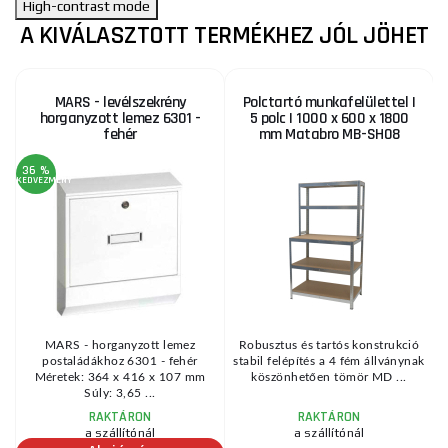
High-contrast mode
A KIVÁLASZTOTT TERMÉKHEZ JÓL JÖHET
MARS - levélszekrény
Polctartó munkafelülettel |
horganyzott lemez 6301 -
5 polc | 1000 x 600 x 1800
fehér
mm Matabro MB-SH08
36 %
KEDVEZMÉNY
MARS - horganyzott lemez
Robusztus és tartós konstrukció
postaládákhoz 6301 - fehér
stabil felépítés a 4 fém állványnak
 s
Méretek: 364 x 416 x 107 mm
köszönhetően tömör MD ...
Súly: 3,65 ...
RAKTÁRON
RAKTÁRON
a szállítónál
a szállítónál