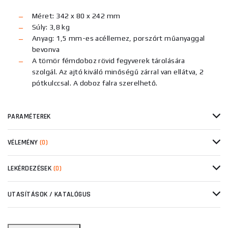
Méret: 342 x 80 x 242 mm
Súly: 3,8 kg
Anyag: 1,5 mm-es acéllemez, porszórt műanyaggal
bevonva
A tömör fémdoboz rövid fegyverek tárolására
szolgál. Az ajtó kiváló minőségű zárral van ellátva, 2
pótkulccsal. A doboz falra szerelhető.
PARAMÉTEREK
VÉLEMÉNY
(0)
LEKÉRDEZÉSEK
(0)
UTASÍTÁSOK / KATALÓGUS