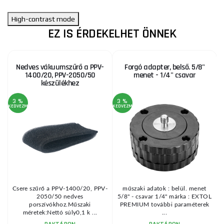
High-contrast mode
EZ IS ÉRDEKELHET ÖNNEK
Nedves vákuumszűrő a PPV-
Forgó adapter, belső. 5/8"
1400/20, PPV-2050/50
menet - 1/4" csavar
készülékhez
3 %
3 %
KEDVEZMÉNY
KEDVEZMÉNY
Csere szűrő a PPV-1400/20, PPV-
műszaki adatok : belül. menet
2050/50 nedves
5/8" - csavar 1/4" márka : EXTOL
s
porszívókhoz.Műszaki
PREMIUM további paraméterek
méretek:Nettó súly0,1 k ...
...