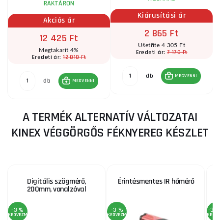
RAKTÁRON
Kiárusítási ár
Akciós ár
2 865 Ft
12 425 Ft
Ušetříte 4 305 Ft
Megtakarít 4%
7 170 Ft
Eredeti ár:
12 810 Ft
Eredeti ár:
db
MEGVENNI
db
MEGVENNI
A TERMÉK ALTERNATÍV VÁLTOZATAI
KINEX VÉGGÖRGŐS FÉKNYEREG KÉSZLET
Digitális szögmérő,
Érintésmentes IR hőmérő
G
200mm, vonalzóval
-3 %
-3 %
-34
KEDVEZMÉNY
KEDVEZMÉNY
KEDV