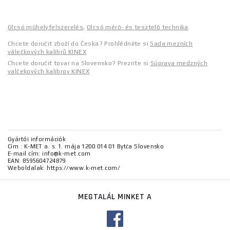
Olcsó műhelyfelszerelés
,
Olcsó mérő- és tesztelő technika
Chcete doručit zboží do Česka? Prohlédněte si
Sada mezních
válečkových kalibrů KINEX
Chcete doručiť tovar na Slovensko? Prezrite si
Súprava medzných
valčekových kalibrov KINEX
Gyártói információk
Cím : K-MET a. s. 1. mája 1200 014 01 Bytča Slovensko
E-mail cím: info@k-met.com
EAN: 8595604724879
Weboldalak: https://www.k-met.com/
MEGTALÁL MINKET A