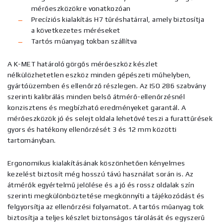
mérőeszközökre vonatkozóan
Precíziós kialakítás H7 tűréshatárral, amely biztosítja
a következetes méréseket
Tartós műanyag tokban szállítva
A K-MET határoló görgős mérőeszköz készlet
nélkülözhetetlen eszköz minden gépészeti műhelyben,
gyártóüzemben és ellenőrző részlegen. Az ISO 286 szabvány
szerinti kalibrálás minden belső átmérő-ellenőrzésnél
konzisztens és megbízható eredményeket garantál. A
mérőeszközök jó és selejt oldala lehetővé teszi a furattűrések
gyors és hatékony ellenőrzését 3 és 12 mm közötti
tartományban.
Ergonomikus kialakításának köszönhetően kényelmes
kezelést biztosít még hosszú távú használat során is. Az
átmérők egyértelmű jelölése és a jó és rossz oldalak szín
szerinti megkülönböztetése megkönnyíti a tájékozódást és
felgyorsítja az ellenőrzési folyamatot. A tartós műanyag tok
biztosítja a teljes készlet biztonságos tárolását és egyszerű