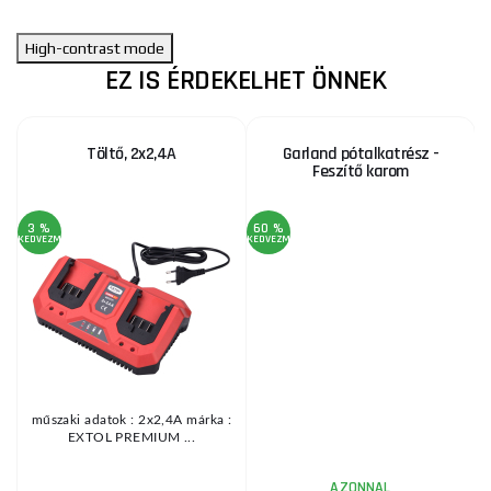
High-contrast mode
EZ IS ÉRDEKELHET ÖNNEK
Töltő, 2x2,4A
Garland pótalkatrész -
Feszítő karom
3 %
60 %
KEDVEZMÉNY
KEDVEZMÉNY
KE
.
műszaki adatok : 2x2,4A márka :
EXTOL PREMIUM ...
AZONNAL