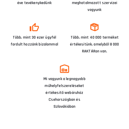
éve tevékenykedünk
meghatalmazott szervizei
vagyunk
Több, mint 30 ezer ügyfél
Több, mint 40 000 terméket
fordult hozzánk bizalommal
értékesítünk, amelyből 8 000
RAKTÁRon van.
Mi vagyunk a legnagyobb
műhelyfelszereléseket
értékesítő webáruház
Csehországban és
Szlovákiában