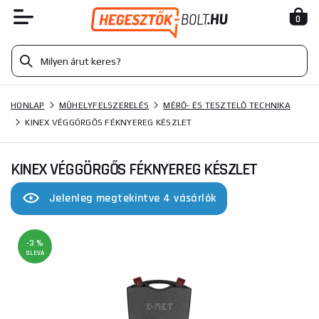
0
HONLAP
MŰHELYFELSZERELÉS
MÉRŐ- ÉS TESZTELŐ TECHNIKA
KINEX VÉGGÖRGŐS FÉKNYEREG KÉSZLET
KINEX VÉGGÖRGŐS FÉKNYEREG KÉSZLET
Jelenleg megtekintve 4 vásárlók
-3 %
SLEVA