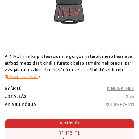
A K-MET márka professzionális görgős határolómérő készlete
átfogó megoldást kínál a furatok belső átmérőinek precíz ipari
vizsgálatára. A kiváló minőségű edzett acélból készült rob ...
(Részletes leírás)
GYÁRTÓ
KINEX/K-MET
JÓTÁLLÁS
2 év
AZ ÁRU KÓDJA
92000-H7-012
Akciós ár
71 115 Ft