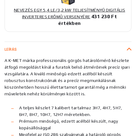
NEVEZÉS EGY 5,4 LE/3,2 kW TELJESÍTMÉNYŰ DIGITÁLIS
431 230 Ft
INVERTERES ERŐMŰ VERSENYÉRE
értékben
LEÍRÁS
A K-MET márka professzionális görgős határolómérő készlete
átfogó megoldást kínál a furatok belső átmérőinek precíz ipari
vizsgálatára. A kiváló minőségű edzett acélból készült
robusztus konstrukciónak és a precíz megmunkálásnak
köszönhetően hosszú élettartamot garantál még a mérnöki
műveletek nehéz körülményei között is.
A teljes készlet 7 kalibert tartalmaz 3H7, 4H7, 5H7,
6H7, 8H7, 10H7, 12H7 méretekben.
Prémium minőségű, edzett acélból készült, nagy
kopásállósággal
Megfelel az ISO 286 szabványnak a határoló görgős