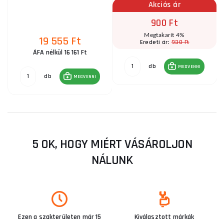
Akciós ár
900 Ft
Megtakarít 4%
19 555 Ft
930 Ft
Eredeti ár:
ÁFA nélkül 16 161 Ft
db
MEGVENNI
db
MEGVENNI
5 OK, HOGY MIÉRT VÁSÁROLJON
NÁLUNK
Ezen a szakterületen már 15
Kiválasztott márkák