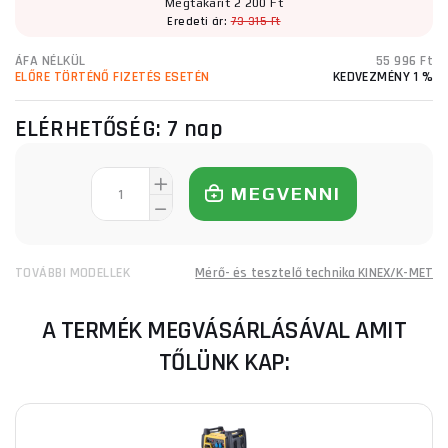
Megtakarít 2 200 Ft
Eredeti ár:
73 315 Ft
ÁFA NÉLKÜL
55 996 Ft
ELŐRE TÖRTÉNŐ FIZETÉS ESETÉN
KEDVEZMÉNY 1 %
ELÉRHETŐSÉG:
7 nap
MEGVENNI
TOVÁBBI MODELLEK
Mérő- és tesztelő technika KINEX/K-MET
A TERMÉK MEGVÁSÁRLÁSÁVAL AMIT
TŐLÜNK KAP: