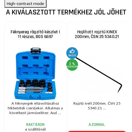
High-contrast mode
A KIVÁLASZTOTT TERMÉKHEZ JÓL JÖHET
Féknyereg rögzítő készlet |
Hajlított rajztű KINEX
11 részes, BGS 6697
200mm, ČSN 25 5340.21
2
KE
AKCIÓ
3 %
KEDVEZMÉNY
y
A féknyergek eltávolításához
Rajztű ívelt 200mm, ČSN 25
fékbetétek cseréjekor. Alkalmas a
5340.21 ...
következő járművekhez: Aud ...
RAKTÁRON
AZONNAL
a szállítónál