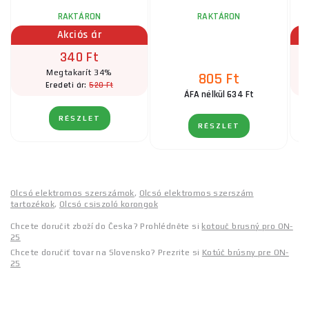
RAKTÁRON
RAKTÁRON
Akciós ár
340 Ft
Megtakarít 34%
805 Ft
520 Ft
Eredeti ár:
ÁFA nélkül 634 Ft
RÉSZLET
RÉSZLET
Olcsó elektromos szerszámok
,
Olcsó elektromos szerszám
tartozékok
,
Olcsó csiszoló korongok
Chcete doručit zboží do Česka? Prohlédněte si
kotouč brusný pro ON-
25
Chcete doručiť tovar na Slovensko? Prezrite si
Kotúč brúsny pre ON-
25