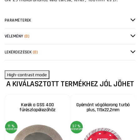
PARAMÉTEREK
VÉLEMÉNY
(0)
LEKÉRDEZÉSEK
(0)
High-contrast mode
A KIVÁLASZTOTT TERMÉKHEZ JÓL JÖHET
Kerék a GSS 400
Gyémánt vágókorong turbó
fűrészlapélezőhöz
plus, 115x22,2mm
11 %
37 %
KEDVEZMÉNY
KEDVEZMÉNY
KE