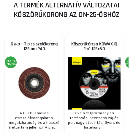
A TERMÉK ALTERNATÍV VÁLTOZATAI
KÖSZÖRŰKORONG AZ ON-25-ÖSHÖZ
Geko - Flip csiszolókorong
Köszörűtárcsa KOWAX IQ
125mm P40
2in1 125x6.0
-34 %
-9 
KEDVEZMÉNY
KEDV
A GEKO lamellás
Kiváló teljesítmény és
C
csiszolókorongokat a
tartósság. Kevesebb zaj és
megbízhatóság és a hosszú
por, nagy stabilitás. Gyors és
(
élettartam jellemzi. A piac ...
hatékony ...