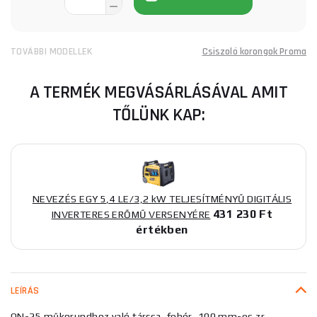
TOVÁBBI MODELLEK
Csiszoló korongok Proma
A TERMÉK MEGVÁSÁRLÁSÁVAL AMIT
TŐLÜNK KAP:
NEVEZÉS EGY 5,4 LE/3,2 kW TELJESÍTMÉNYŰ DIGITÁLIS
431 230 Ft
INVERTERES ERŐMŰ VERSENYÉRE
értékben
LEÍRÁS
ON-25 műkorundhoz való tárcsa, fehér, 100 mm-es zr.