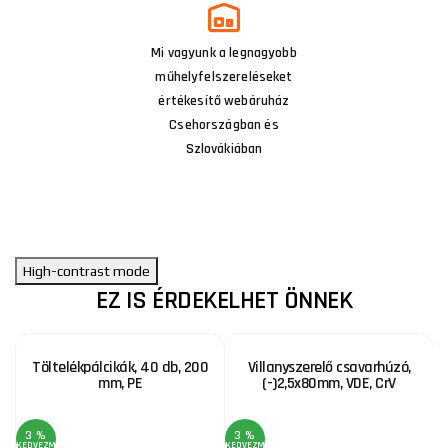
Mi vagyunk a legnagyobb
műhelyfelszereléseket
értékesítő webáruház
Csehországban és
Szlovákiában
High-contrast mode
EZ IS ÉRDEKELHET ÖNNEK
Töltelékpálcikák, 40 db, 200
Villanyszerelő csavarhúzó,
mm, PE
(-)2,5x80mm, VDE, CrV
3 %
3 %
KEDVEZMÉNY
KEDVEZMÉNY