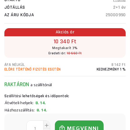
JÓTÁLLÁS
2+1 év
AZ ÁRU KÓDJA
25000990
Akciós ár
10 340 Ft
Megtakarít 3%
Eredeti ár:
10 660 Ft
ÁFA NÉLKÜL
8 142 Ft
ELŐRE TÖRTÉNŐ FIZETÉS ESETÉN
KEDVEZMÉNY 1 %
RAKTÁRON
a szállítónál
Szállítási lehetőségek és időpontok:
Átvételi helyek:
8. 14.
Házhozszállítás:
8. 14.
MEGVENNI