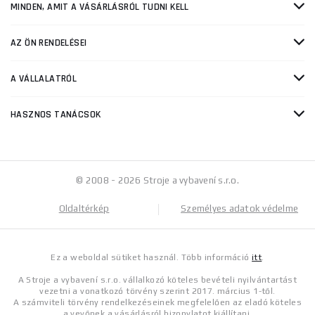
MINDEN, AMIT A VÁSÁRLÁSRÓL TUDNI KELL
AZ ÖN RENDELÉSEI
A VÁLLALATRÓL
HASZNOS TANÁCSOK
© 2008 - 2026 Stroje a vybavení s.r.o.
Oldaltérkép
Személyes adatok védelme
Ez a weboldal sütiket használ. Több információ
itt
.
A Stroje a vybavení s.r.o. vállalkozó köteles bevételi nyilvántartást
vezetni a vonatkozó törvény szerint 2017. március 1-től.
A számviteli törvény rendelkezéseinek megfelelően az eladó köteles
a vevőnek a vásárlásról bizonylatot kiállítani.