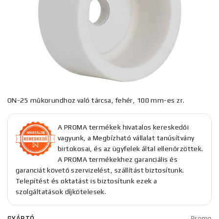
ON-25 műkorundhoz való tárcsa, fehér, 100 mm-es zr.
A PROMA termékek hivatalos kereskedői
vagyunk, a Megbízható vállalat tanúsítvány
birtokosai, és az ügyfelek által ellenőrzöttek.
A PROMA termékekhez garanciális és
garanciát követő szervizelést, szállítást biztosítunk.
Telepítést és oktatást is biztosítunk ezek a
szolgáltatások díjkötelesek.
GYÁRTÓ
Proma