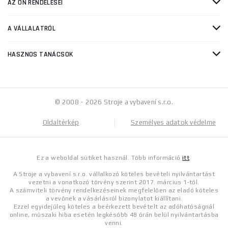
AZ ÖN RENDELÉSEI
A VÁLLALATRÓL
HASZNOS TANÁCSOK
© 2008 - 2026 Stroje a vybavení s.r.o.
Oldaltérkép
Személyes adatok védelme
Ez a weboldal sütiket használ. Több információ
itt
.
A Stroje a vybavení s.r.o. vállalkozó köteles bevételi nyilvántartást
vezetni a vonatkozó törvény szerint 2017. március 1-től.
A számviteli törvény rendelkezéseinek megfelelően az eladó köteles
a vevőnek a vásárlásról bizonylatot kiállítani.
Ezzel egyidejűleg köteles a beérkezett bevételt az adóhatóságnál
online, műszaki hiba esetén legkésőbb 48 órán belül nyilvántartásba
venni.