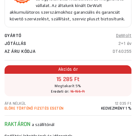
vállalat. Az általunk kínált DeWalt
akkumulátoros szerszámokhoz garanciális és garanciát
követő szervizelést, szállítást, szerviz pluszt biztosítunk.
GYÁRTÓ
DeWalt
JÓTÁLLÁS
2+1 év
AZ ÁRU KÓDJA
DT40255
Akciós ár
15 285 Ft
Megtakarít 5%
Eredeti ár:
16 155 Ft
ÁFA NÉLKÜL
12 035 Ft
ELŐRE TÖRTÉNŐ FIZETÉS ESETÉN
KEDVEZMÉNY 1 %
RAKTÁRON
a szállítónál