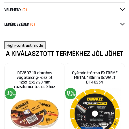
VÉLEMÉNY
(0)
LEKÉRDEZÉSEK
(0)
High-contrast mode
A KIVÁLASZTOTT TERMÉKHEZ JÓL JÖHET
DT3507 10 darabos
Gyémánttárcsa EXTREME
vágókorong-készlet
METAL 180mm DeWALT
125x1,2x22,23 mm
DT40254
rozsdamentes acélhoz
DeWALT
1 %
13 %
KEDVEZMÉNY
KEDVEZMÉNY