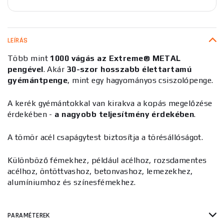
LEÍRÁS
Több mint
1000 vágás az Extreme® METAL
pengével
. Akár
30-szor hosszabb élettartamú
gyémántpenge
, mint egy hagyományos csiszolópenge.
A kerék gyémántokkal van kirakva a kopás megelőzése
érdekében -
a nagyobb teljesítmény érdekében
.
A tömör acél csapágytest biztosítja a törésállóságot.
Különböző fémekhez, például acélhoz, rozsdamentes
acélhoz, öntöttvashoz, betonvashoz, lemezekhez,
alumíniumhoz és színesfémekhez.
PARAMÉTEREK