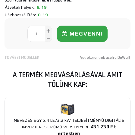
Szállítási lehetőségek és időpontok:
Átvételi helyek:
8. 19.
Házhozszállítás:
8. 19.
MEGVENNI
TOVÁBBI MODELLEK
Vágókorongok acélra DeWalt
A TERMÉK MEGVÁSÁRLÁSÁVAL AMIT
TŐLÜNK KAP:
NEVEZÉS EGY 5,4 LE/3,2 kW TELJESÍTMÉNYŰ DIGITÁLIS
431 230 Ft
INVERTERES ERŐMŰ VERSENYÉRE
értékben