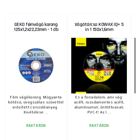
GEKO fémvágó korong
Vágótárcsa KOWAX IQ+ 5
125x1,2x22,23mm - 1 db
in 1 150x1,6mm
Fém vágókorong. Műgyanta
Ez a forradalom, ami vág:
kötésű, üvegszálas szövettel
acélt, rozsdamentes acélt,
a
erősített csiszolóanyag .
alumíniumot, öntöttvasat,
a
Kivételese ...
PVC-t! Az I ...
RAKTÁRON
RAKTÁRON