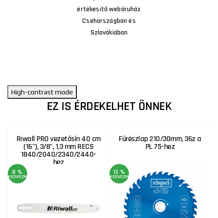
értékesítő webáruház
Csehországban és
Szlovákiában
High-contrast mode
EZ IS ÉRDEKELHET ÖNNEK
Riwall PRO vezetősín 40 cm
Fűrészlap 210/30mm, 36z a
(16"), 3/8", 1,3 mm RECS
PL 75-hez
1840/2040/2340/2440-
hez
8 %
12 %
KEDVEZMÉNY
KEDVEZMÉNY
A
KE