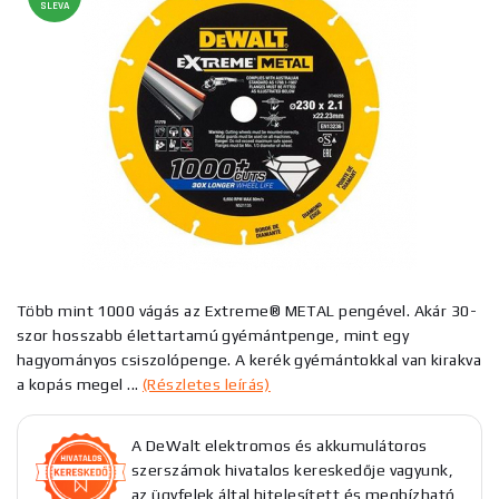
SLEVA
Több mint 1000 vágás az Extreme® METAL pengével. Akár 30-
szor hosszabb élettartamú gyémántpenge, mint egy
hagyományos csiszolópenge. A kerék gyémántokkal van kirakva
a kopás megel ...
(Részletes leírás)
A DeWalt elektromos és akkumulátoros
szerszámok hivatalos kereskedője vagyunk,
az ügyfelek által hitelesített és megbízható