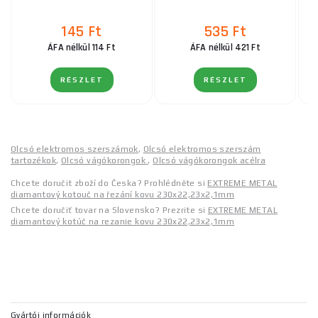
145 Ft
535 Ft
ÁFA nélkül 114 Ft
ÁFA nélkül 421 Ft
RÉSZLET
RÉSZLET
Olcsó elektromos szerszámok
,
Olcsó elektromos szerszám
tartozékok
,
Olcsó vágókorongok
,
Olcsó vágókorongok acélra
Chcete doručit zboží do Česka? Prohlédněte si
EXTREME METAL
diamantový kotouč na řezání kovu 230x22,23x2,1mm
Chcete doručiť tovar na Slovensko? Prezrite si
EXTREME METAL
diamantový kotúč na rezanie kovu 230x22,23x2,1mm
Gyártói információk