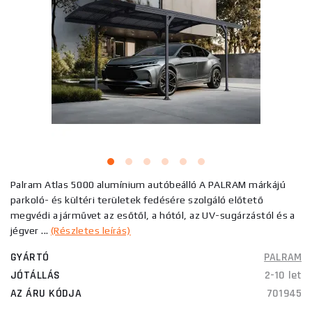
Palram Atlas 5000 alumínium autóbeálló A PALRAM márkájú
parkoló- és kültéri területek fedésére szolgáló előtető
megvédi a járművet az esőtől, a hótól, az UV-sugárzástól és a
jégver ...
(Részletes leírás)
GYÁRTÓ
PALRAM
JÓTÁLLÁS
2-10 let
AZ ÁRU KÓDJA
701945