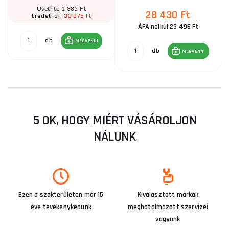
Ušetříte 1 885 Ft
28 430 Ft
33 075 Ft
Eredeti ár:
ÁFA nélkül 23 496 Ft
db
MEGVENNI
db
MEGVENNI
5 OK, HOGY MIÉRT VÁSÁROLJON
NÁLUNK
Ezen a szakterületen már 15
Kiválasztott márkák
éve tevékenykedünk
meghatalmazott szervizei
vagyunk