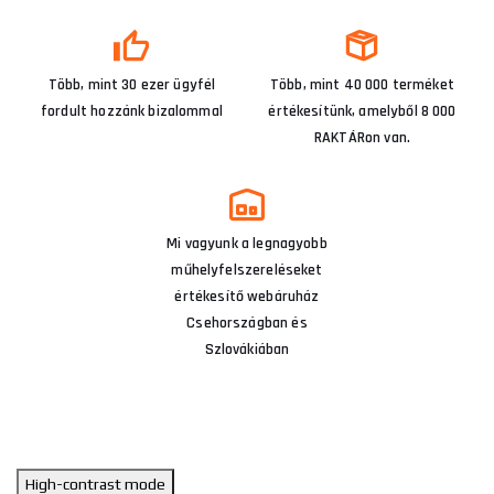
Több, mint 30 ezer ügyfél
Több, mint 40 000 terméket
fordult hozzánk bizalommal
értékesítünk, amelyből 8 000
RAKTÁRon van.
Mi vagyunk a legnagyobb
műhelyfelszereléseket
értékesítő webáruház
Csehországban és
Szlovákiában
High-contrast mode