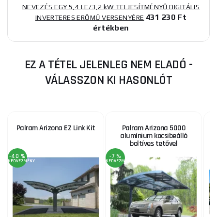
NEVEZÉS EGY 5,4 LE/3,2 kW TELJESÍTMÉNYŰ DIGITÁLIS
431 230 Ft
INVERTERES ERŐMŰ VERSENYÉRE
értékben
EZ A TÉTEL JELENLEG NEM ELADÓ -
VÁLASSZON KI HASONLÓT
Palram Arizona EZ Link Kit
Palram Arizona 5000
alumínium kocsibeálló
A
boltíves tetővel
-40 %
-7 %
KEDVEZMÉNY
KEDVEZMÉNY