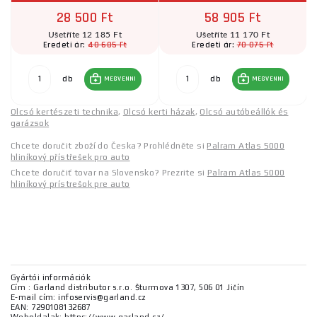
28 500 Ft
58 905 Ft
Ušetříte 12 185 Ft
Ušetříte 11 170 Ft
40 685 Ft
70 075 Ft
Eredeti ár:
Eredeti ár:
db
db
MEGVENNI
MEGVENNI
Olcsó kertészeti technika
,
Olcsó kerti házak
,
Olcsó autóbeállók és
garázsok
Chcete doručit zboží do Česka? Prohlédněte si
Palram Atlas 5000
hliníkový přístřešek pro auto
Chcete doručiť tovar na Slovensko? Prezrite si
Palram Atlas 5000
hliníkový prístrešok pre auto
Gyártói információk
Cím : Garland distributor s.r.o. Šturmova 1307, 506 01 Jičín
E-mail cím: infoservis@garland.cz
EAN: 7290108132687