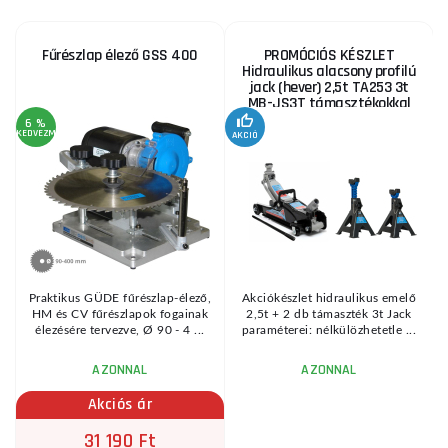
Fűrészlap élező GSS 400
PROMÓCIÓS KÉSZLET
Hidraulikus alacsony profilú
jack (hever) 2,5t TA253 3t
MB-JS3T támasztékokkal
6 %
KEDVEZMÉNY
AKCIÓ
A
KE
Praktikus GÜDE fűrészlap-élező,
Akciókészlet hidraulikus emelő
HM és CV fűrészlapok fogainak
2,5t + 2 db támaszték 3t Jack
élezésére tervezve, Ø 90 - 4 ...
paraméterei: nélkülözhetetle ...
AZONNAL
AZONNAL
Akciós ár
31 190 Ft