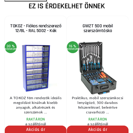
EZ IS ÉRDEKELHET ÖNNEK
TOKOZ - Fiókos rendszerező
GWZT 500 mobil
12/8L - RAL 5002 - Kék
szerszámtáska
30 %
16 %
KEDVEZMÉNY
KEDVEZMÉNY
KE
A TOKOZ fém rendezők ideális
Praktikus, mobil szerszámkocsi
em
megoldást kínálnak kisebb
lenyűgöző, 500 darabos
anyagok, alkatrészek és
felszereléssel, beleértve
szerszámok ...
csavarhúzó ...
RAKTÁRON
RAKTÁRON
a szállítónál
a szállítónál
Akciós ár
Akciós ár