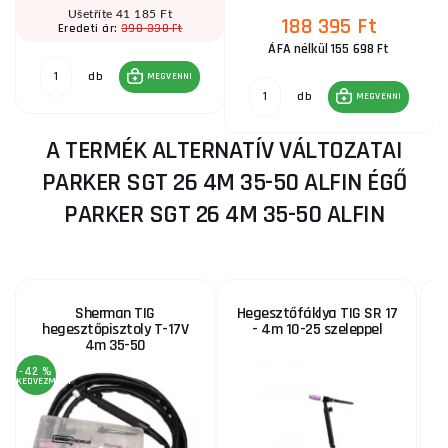
Ušetříte 41 185 Ft
188 395 Ft
398 330 Ft
Eredeti ár:
ÁFA nélkül 155 698 Ft
db
MEGVENNI
db
MEGVENNI
A TERMÉK ALTERNATÍV VÁLTOZATAI
PARKER SGT 26 4M 35-50 ALFIN ÉGŐ
PARKER SGT 26 4M 35-50 ALFIN
Sherman TIG
Hegesztőfáklya TIG SR 17
hegesztőpisztoly T-17V
- 4m 10-25 szeleppel
4m 35-50
-42 %
KEDVEZMÉNY