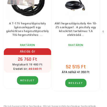
A T-17V hegesztőpisztoly
AWI hegesztőpisztoly 4m 10-
(gázszeleppel) egy
25 szeleppel . A pisztoly egy
gázhűtéses hegesztőpisztoly
készletet tartalmaz 1,6
gá
TIG-hegesztéshez. ...
elektródá ...
RAKTÁRON
RAKTÁRON
Akciós ár
26 760 Ft
Megtakarít 19 480 Ft
52 515 Ft
46 240 Ft
Eredeti ár:
ÁFA nélkül 41 350 Ft
RÉSZLET
RÉSZLET
Olcsó hegesztési technika
,
Olcsó hegesztéstechnikai tartozékok
,