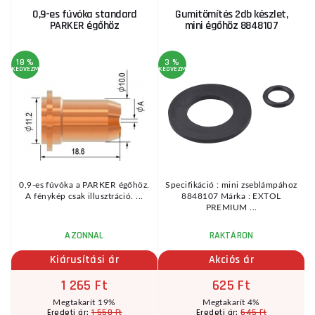
0,9-es fúvóka standard
Gumitömítés 2db készlet,
PARKER égőhöz
mini égőhöz 8848107
18 %
3 %
KEDVEZMÉNY
KEDVEZMÉNY
KE
5.
0,9-es fúvóka a PARKER égőhöz.
Specifikáció : mini zseblámpához
A fénykép csak illusztráció. ...
8848107 Márka : EXTOL
PREMIUM ...
AZONNAL
RAKTÁRON
Kiárusítási ár
Akciós ár
1 265 Ft
625 Ft
Megtakarít 19%
Megtakarít 4%
1 550 Ft
645 Ft
Eredeti ár:
Eredeti ár: