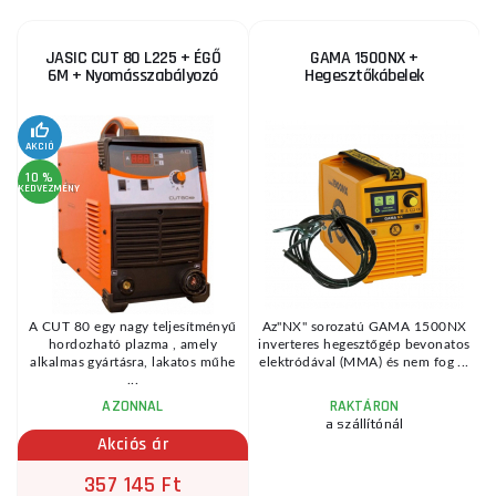
JASIC CUT 80 L225 + ÉGŐ
GAMA 1500NX +
6M + Nyomásszabályozó
Hegesztőkábelek
2
KE
AKCIÓ
10 %
KEDVEZMÉNY
A CUT 80 egy nagy teljesítményű
Az"NX" sorozatú GAMA 1500NX
hordozható plazma , amely
inverteres hegesztőgép bevonatos
alkalmas gyártásra, lakatos műhe
elektródával (MMA) és nem fog ...
...
AZONNAL
RAKTÁRON
a szállítónál
Akciós ár
357 145 Ft