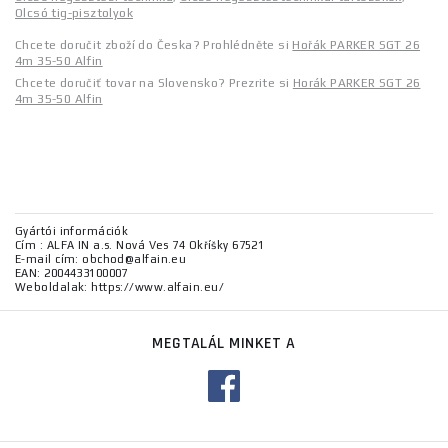
Olcsó tig-pisztolyok
Chcete doručit zboží do Česka? Prohlédněte si
Hořák PARKER SGT 26
4m 35-50 Alfin
Chcete doručiť tovar na Slovensko? Prezrite si
Horák PARKER SGT 26
4m 35-50 Alfin
Gyártói információk
Cím : ALFA IN a.s. Nová Ves 74 Okříšky 67521
E-mail cím: obchod@alfain.eu
EAN: 2004433100007
Weboldalak: https://www.alfain.eu/
MEGTALÁL MINKET A