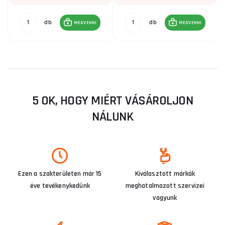
db
db
MEGVENNI
MEGVENNI
5 OK, HOGY MIÉRT VÁSÁROLJON
NÁLUNK
Ezen a szakterületen már 15
Kiválasztott márkák
éve tevékenykedünk
meghatalmazott szervizei
vagyunk