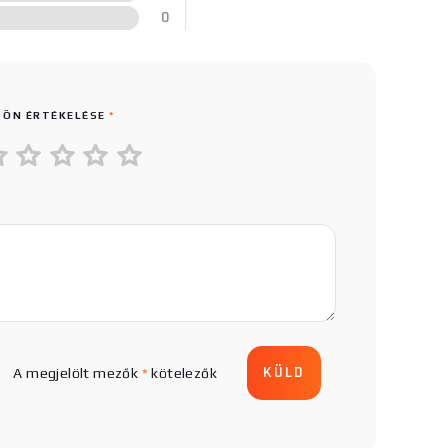
0
 ÖN ÉRTÉKELÉSE
*
A megjelölt mezők
*
kötelezők