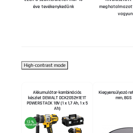
éve tevékenykedünk
meghatalmazott
vagyun
High-contrast mode
 V20 18V
Akkumulátor-kombinációs
Kiegyensúlyozó ref
tMax
készlet DEWALT DCK2052H1E1T
mm, BGS 
POWERSTACK 18V (1 x 1,7 Ah, 1 x 5
Ah)
13 %
KEDVEZMÉNY