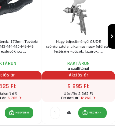
terek: 175mm További
Nagy teljesítményű GÜDE
Stanley F
: M3-M4-M5-M6-M8
szórópisztoly, alkalmas nagy felületek
szerszám
regdugókhoz ...
festésére - pácok, lazúrok, ...
zs
KTÁRON
RAKTÁRON
a szállítónál
ciós ár
Akciós ár
425 Ft
9 895 Ft
takarít 6%
Ušetříte 2 365 Ft
6 765 Ft
12 260 Ft
i ár:
Eredeti ár:
E
db
MEGVENNI
MEGVENNI