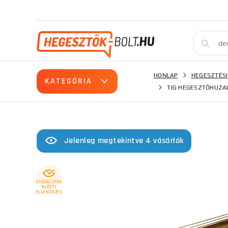
HONLAP
HEGESZTÉSI
KATEGÓRIA
TIG HEGESZTŐHUZA
Jelenleg megtekintve 4 vásárlók
KISZÁLLÍTÁS
ELŐTTI
ELLENŐRZÉS