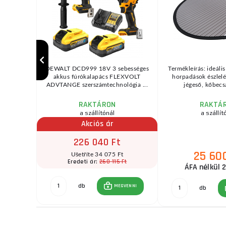
umulátoros
DEWALT DCD999 18V 3 sebességes
Termékleírás: ideáli
efúróval,
akkus fúrókalapács FLEXVOLT
horpadások észlelé
...
ADVTANGE szerszámtechnológia ...
jégeső, kőbecs
RAKTÁRON
RAKTÁ
a szállítónál
a szállít
Akciós ár
226 040 Ft
25 60
t
Ušetříte 34 075 Ft
Ft
260 115 Ft
Eredeti ár:
ÁFA nélkül 2
db
GVENNI
MEGVENNI
db