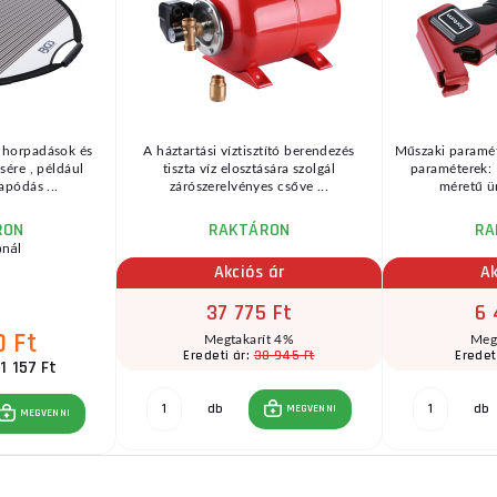
s horpadások és
A háztartási víztisztító berendezés
Műszaki paramé
sére , például
tiszta víz elosztására szolgál
paraméterek
apódás ...
zárószerelvényes csőve ...
méretű ü
RON
RAKTÁRON
RA
ónál
Akciós ár
Ak
37 775 Ft
6 
0 Ft
Megtakarít 4%
Meg
38 945 Ft
Eredeti ár:
Eredet
1 157 Ft
db
db
MEGVENNI
MEGVENNI