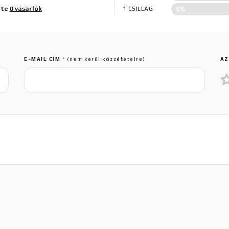
0%
lte
0 vásárlók
1 CSILLAG
E-MAIL CÍM
*
(nem kerül közzétételre)
AZ