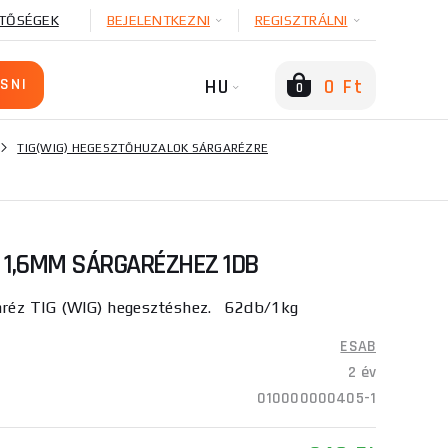
TŐSÉGEK
BEJELENTKEZNI
REGISZTRÁLNI
HU
0 Ft
0
TIG(WIG) HEGESZTŐHUZALOK SÁRGARÉZRE
 1,6MM SÁRGARÉZHEZ 1DB
réz TIG (WIG) hegesztéshez. 62db/1kg
ESAB
2 év
010000000405-1