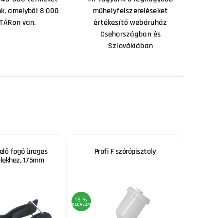
nk, amelyből 8 000
műhelyfelszereléseket
TÁRon van.
értékesítő webáruház
Csehországban és
Szlovákiában
elő fogó üreges
Profi F szórópisztoly
Combo s
lekhez, 175mm
1x2
19 %
9 %
KEDVEZMÉNY
KEDVEZMÉNY