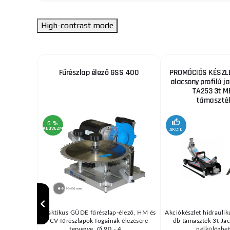
High-contrast mode
ekhez
Fűrészlap élező GSS 400
PROMÓCIÓS KÉSZLE
alacsony profilú ja
TA253 3t M
támaszték
6 %
KEDVEZMÉNY
AKCIÓ
/ MIG vagy
Praktikus GÜDE fűrészlap-élező, HM és
Akciókészlet hidraulik
pcsolódó
CV fűrészlapok fogainak élezésére
db támaszték 3t Jac
d ...
tervezve, Ø 90 - 4 ...
nélkülözhete