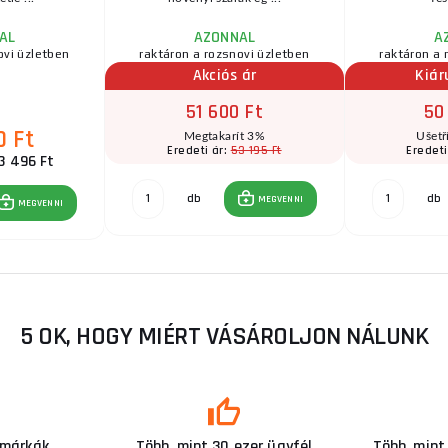
AL
AZONNAL
A
ovi üzletben
raktáron a rozsnovi üzletben
raktáron a 
Akciós ár
Kiár
51 600 Ft
50
0 Ft
Megtakarít 3%
Ušetř
53 195 Ft
Eredeti ár:
Eredeti
3 496 Ft
db
db
MEGVENNI
MEGVENNI
5 OK, HOGY MIÉRT VÁSÁROLJON NÁLUNK
 márkák
Több, mint 30 ezer ügyfél
Több, mint