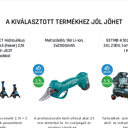
A KIVÁLASZTOTT TERMÉKHEZ JÓL JÖHET
T Hidraulikus
Metszőolló, 16V Li-ion,
SETMB-K102,
ck (hever) 2,5t
2x2000mAh
24l, 230V, ta
B-JS3T
| 
okkal
AKCIÓ
AKCIÓ
3 %
5 %
KEDVEZMÉNY
KEDVEZMÉNY
us emelő 2,5t + 2
A professzionális kerti ollóval akár 25
Tartozékok: szór
k paraméterei:
mm átmérőjű fa- és cserjeágak és
akril- és vízbá
tle ...
növényi szárak eg ...
fes