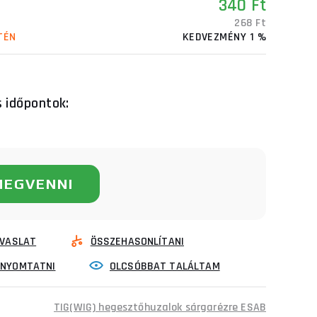
340 Ft
268 Ft
TÉN
KEDVEZMÉNY 1 %
s időpontok:
MEGVENNI
VASLAT
ÖSSZEHASONLÍTANI
INYOMTATNI
OLCSÓBBAT TALÁLTAM
TIG(WIG) hegesztőhuzalok sárgarézre ESAB