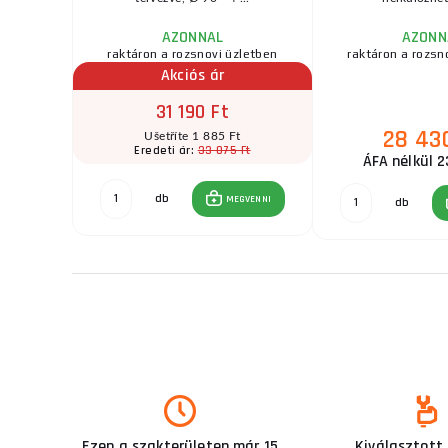
AZONNAL
AZONN
zletben
raktáron a rozsnovi üzletben
raktáron a rozsn
Akciós ár
31 190 Ft
28 43
t
Ušetříte 1 885 Ft
Ft
33 075 Ft
Eredeti ár:
ÁFA nélkül 2
db
GVENNI
MEGVENNI
db
Ezen a szakterületen már 15
Kiválasztott