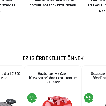
 szervizei
fordult hozzánk bizalommal
értékesítü
k
RAK
EZ IS ÉRDEKELHET ÖNNEK
lektor | Ø 800
Háztartási víz üzem
Összeszer
9597
kútszivattyúkhoz Extol Premium
fémdübe
24l, 4bar
3 %
5 %
KEDVEZMÉNY
KEDVEZMÉNY