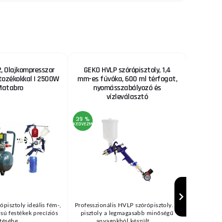
 Olajkompresszor
GEKO HVLP szórópisztoly, 1,4
Fűrészl
rtozékokkal | 2500W
mm-es fúvóka, 600 ml térfogat,
Matabro
nyomásszabályozó és
vízleválasztó
39 %
22 %
KEDVEZMÉNY
KEDVEZMÉNY
ópisztoly ideális fém-,
Professzionális HVLP szórópisztoly. A
Fűrészl
zisú festékek precíziós
pisztoly a legmagasabb minőségű
bölcsőfűré
téséhe ...
anyagokból készült, ...
(→"H