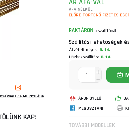
ÁR ÁFÁ-VAL
ÁFA NÉLKÜL
ELŐRE TÖRTÉNŐ FIZETÉS ESE
RAKTÁRON
a szállítónál
Szállítási lehetőségek é
Átvételi helyek:
8. 14.
Házhozszállítás:
8. 14.
NYKÉPGALÉRIA MEGNYITÁSA
ÁRUFIGYELŐ
JA
MEGOSZTANI
K
TŐLÜNK KAP:
TOVÁBBI MODELLEK