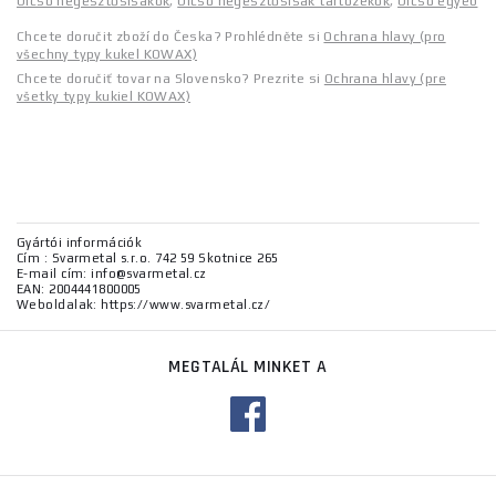
Olcsó hegesztősisakok
,
Olcsó hegesztősisak tartozékok
,
Olcsó egyéb
Chcete doručit zboží do Česka? Prohlédněte si
Ochrana hlavy (pro
všechny typy kukel KOWAX)
Chcete doručiť tovar na Slovensko? Prezrite si
Ochrana hlavy (pre
všetky typy kukiel KOWAX)
Gyártói információk
Cím : Svarmetal s.r.o. 742 59 Skotnice 265
E-mail cím: info@svarmetal.cz
EAN: 2004441800005
Weboldalak: https://www.svarmetal.cz/
MEGTALÁL MINKET A