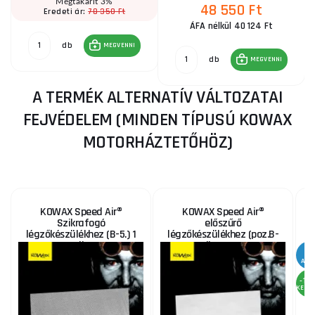
Megtakarít 3%
48 550 Ft
78 350 Ft
Eredeti ár:
ÁFA nélkül 40 124 Ft
db
MEGVENNI
db
MEGVENNI
A TERMÉK ALTERNATÍV VÁLTOZATAI
FEJVÉDELEM (MINDEN TÍPUSÚ KOWAX
MOTORHÁZTETŐHÖZ)
KOWAX Speed Air®
KOWAX Speed Air®
Szikrafogó
előszűrő
légzőkészülékhez (B-5.) 1
légzőkészülékhez (poz.B-
db
4.) 5 db-os csomag.
AKC
-12
KEDV