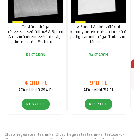
Testőr a drága
A Speed Air készüléked
részecskeszűrődhöz! A Speed
komoly befektetés, a fő szűrő
f
Air szűrőberendezésed drága
pedig baromi drága. Tudod, mi
befektetés. És tudo ...
tönkret ...
RAKTÁRON
RAKTÁRON
4 310 Ft
910 Ft
ÁFA nélkül 3 394 Ft
ÁFA nélkül 717 Ft
RÉSZLET
RÉSZLET
Olcsó hegesztési technika
,
Olcsó hegesztéstechnikai tartozékok
,