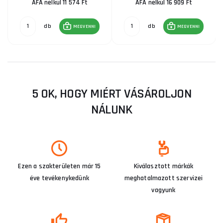
ÁFA nélkül 11 574 Ft
ÁFA nélkül 16 909 Ft
db
db
MEGVENNI
MEGVENNI
5 OK, HOGY MIÉRT VÁSÁROLJON
NÁLUNK
Ezen a szakterületen már 15
Kiválasztott márkák
éve tevékenykedünk
meghatalmazott szervizei
vagyunk