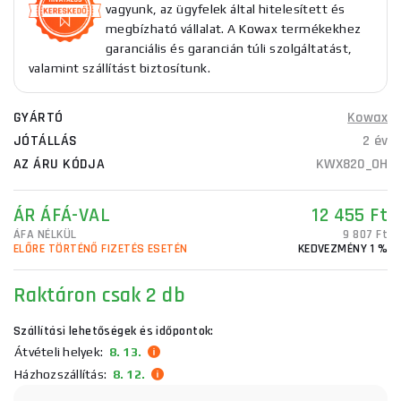
vagyunk, az ügyfelek által hitelesített és
megbízható vállalat. A Kowax termékekhez
garanciális és garancián túli szolgáltatást,
valamint szállítást biztosítunk.
GYÁRTÓ
Kowax
JÓTÁLLÁS
2 év
AZ ÁRU KÓDJA
KWX820_OH
ÁR ÁFÁ-VAL
12 455 Ft
ÁFA NÉLKÜL
9 807 Ft
ELŐRE TÖRTÉNŐ FIZETÉS ESETÉN
KEDVEZMÉNY 1 %
Raktáron
csak 2 db
Szállítási lehetőségek és időpontok:
Átvételi helyek:
8. 13.
Házhozszállítás:
8. 12.