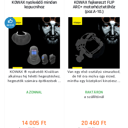
KOWAX nyakvédő minden
KOWAX fejkereszt FLIP
kapucnihoz
ARC+ motorháztetőhöz
(poz.A-10.)
AKCIÓ
KOWAX ® nyakvédő Kiválóan
Van egy első osztályú símaszkod,
alkalmas fej feletti hegesztéshez,
de fél óra múlva úgy érzed,
hegesztők számára építkezések ...
mintha egy középkori kínzóesz ...
AZONNAL
RAKTÁRON
a szállítónál
14 005 Ft
20 460 Ft