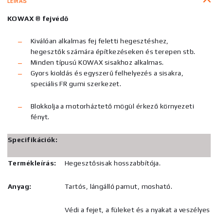
LEÍRÁS
KOWAX
®
fejvédő
Kiválóan alkalmas fej feletti hegesztéshez,
hegesztők számára építkezéseken és terepen stb.
Minden típusú KOWAX sisakhoz alkalmas.
Gyors kioldás és egyszerű felhelyezés a sisakra,
speciális FR gumi szerkezet.
Blokkolja a motorháztető mögül érkező környezeti
fényt.
Specifikációk:
Termékleírás:
Hegesztősisak hosszabbítója.
Anyag:
Tartós, lángálló pamut, mosható.
Védi a fejet, a füleket és a nyakat a veszélyes