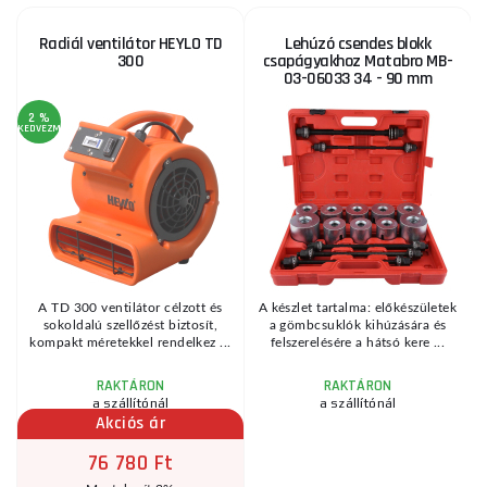
Radiál ventilátor HEYLO TD
Lehúzó csendes blokk
300
csapágyakhoz Matabro MB-
03-06033 34 - 90 mm
2 %
3
KEDVEZMÉNY
KE
or
A TD 300 ventilátor célzott és
A készlet tartalma: előkészületek
sokoldalú szellőzést biztosít,
a gömbcsuklók kihúzására és
b
kompakt méretekkel rendelkez ...
felszerelésére a hátsó kere ...
RAKTÁRON
RAKTÁRON
a szállítónál
a szállítónál
Akciós ár
76 780 Ft