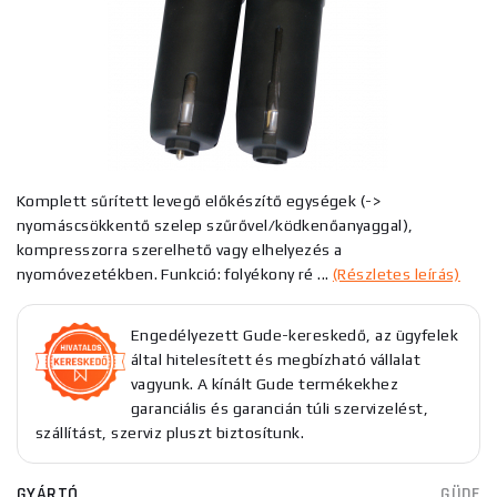
Komplett sűrített levegő előkészítő egységek (->
nyomáscsökkentő szelep szűrővel/ködkenőanyaggal),
kompresszorra szerelhető vagy elhelyezés a
nyomóvezetékben. Funkció: folyékony ré ...
(Részletes leírás)
Engedélyezett Gude-kereskedő, az ügyfelek
által hitelesített és megbízható vállalat
vagyunk. A kínált Gude termékekhez
garanciális és garancián túli szervizelést,
szállítást, szerviz pluszt biztosítunk.
GYÁRTÓ
GÜDE