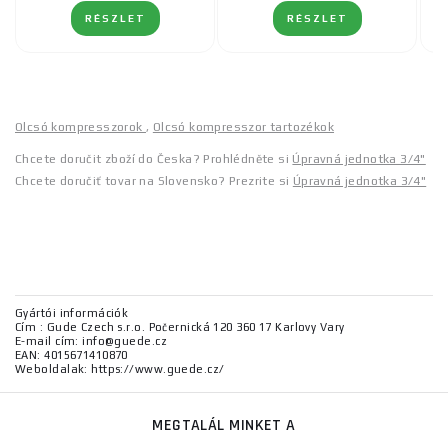
RÉSZLET
RÉSZLET
Olcsó kompresszorok
,
Olcsó kompresszor tartozékok
Chcete doručit zboží do Česka? Prohlédněte si
Úpravná jednotka 3/4"
Chcete doručiť tovar na Slovensko? Prezrite si
Úpravná jednotka 3/4"
Gyártói információk
Cím : Gude Czech s.r.o. Počernická 120 360 17 Karlovy Vary
E-mail cím: info@guede.cz
EAN: 4015671410870
Weboldalak: https://www.guede.cz/
MEGTALÁL MINKET A