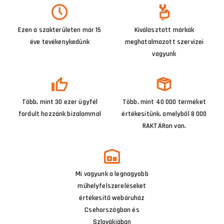
Ezen a szakterületen már 15
Kiválasztott márkák
éve tevékenykedünk
meghatalmazott szervizei
vagyunk
Több, mint 30 ezer ügyfél
Több, mint 40 000 terméket
fordult hozzánk bizalommal
értékesítünk, amelyből 8 000
RAKTÁRon van.
Mi vagyunk a legnagyobb
műhelyfelszereléseket
értékesítő webáruház
Csehországban és
Szlovákiában