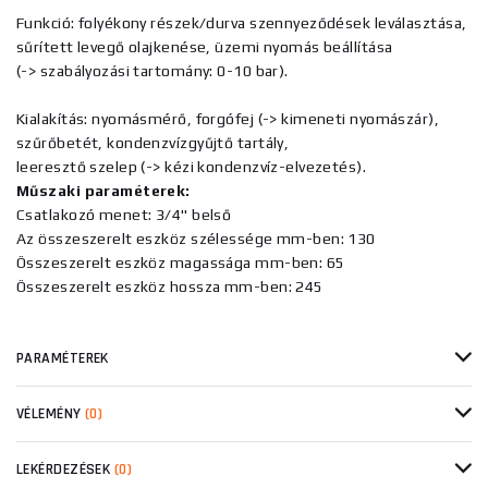
Funkció: folyékony részek/durva szennyeződések leválasztása,
sűrített levegő olajkenése, üzemi nyomás beállítása
(-> szabályozási tartomány: 0-10 bar).
Kialakítás: nyomásmérő, forgófej (-> kimeneti nyomászár),
szűrőbetét, kondenzvízgyűjtő tartály,
leeresztő szelep (-> kézi kondenzvíz-elvezetés).
Műszaki paraméterek:
Csatlakozó menet: 3/4" belső
Az összeszerelt eszköz szélessége mm-ben: 130
Összeszerelt eszköz magassága mm-ben: 65
Összeszerelt eszköz hossza mm-ben: 245
PARAMÉTEREK
VÉLEMÉNY
(0)
LEKÉRDEZÉSEK
(0)