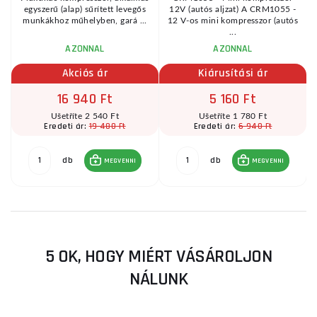
egyszerű (alap) sűrített levegős
12V (autós aljzat) A CRM1055 -
 s
munkákhoz műhelyben, gará ...
12 V-os mini kompresszor (autós
...
AZONNAL
AZONNAL
Akciós ár
Kiárusítási ár
16 940 Ft
5 160 Ft
Ušetříte 2 540 Ft
Ušetříte 1 780 Ft
19 480 Ft
6 940 Ft
Eredeti ár:
Eredeti ár:
db
db
MEGVENNI
MEGVENNI
5 OK, HOGY MIÉRT VÁSÁROLJON
NÁLUNK