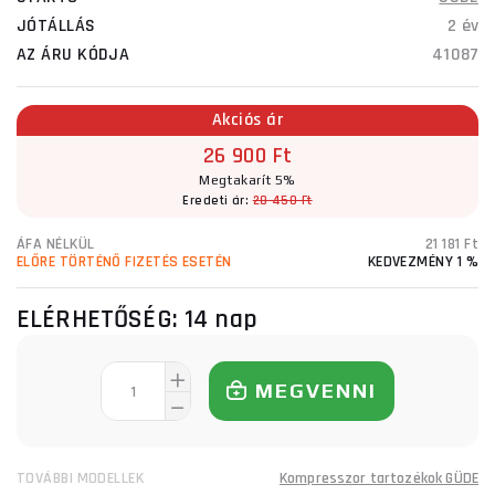
JÓTÁLLÁS
2 év
AZ ÁRU KÓDJA
41087
Akciós ár
26 900 Ft
Megtakarít 5%
Eredeti ár:
28 450 Ft
ÁFA NÉLKÜL
21 181 Ft
ELŐRE TÖRTÉNŐ FIZETÉS ESETÉN
KEDVEZMÉNY 1 %
ELÉRHETŐSÉG:
14 nap
MEGVENNI
TOVÁBBI MODELLEK
Kompresszor tartozékok GÜDE