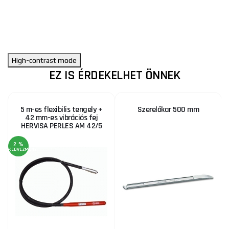
High-contrast mode
EZ IS ÉRDEKELHET ÖNNEK
5 m-es flexibilis tengely +
Szerelőkar 500 mm
42 mm-es vibrációs fej
HERVISA PERLES AM 42/5
2 %
KEDVEZMÉNY
KE