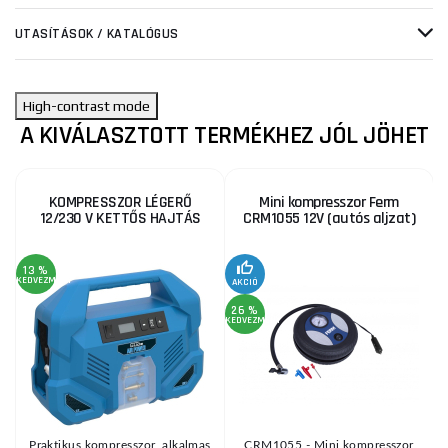
UTASÍTÁSOK / KATALÓGUS
High-contrast mode
A KIVÁLASZTOTT TERMÉKHEZ JÓL JÖHET
KOMPRESSZOR LÉGERŐ
Mini kompresszor Ferm
12/230 V KETTŐS HAJTÁS
CRM1055 12V (autós aljzat)
13 %
1
KEDVEZMÉNY
KE
AKCIÓ
26 %
KEDVEZMÉNY
Praktikus kompresszor, alkalmas
CRM1055 - Mini kompresszor