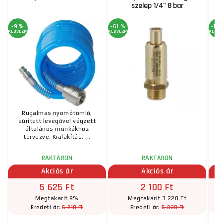
szelep 1/4" 8 bar
-9 %
-61 %
-10
KEDVEZMÉNY
KEDVEZMÉNY
KEDV
Rugalmas nyomótömlő,
sűrített levegővel végzett
s
általános munkákhoz
tervezve. Kialakítás: ...
RAKTÁRON
RAKTÁRON
Akciós ár
Akciós ár
5 625 Ft
2 100 Ft
Megtakarít 9%
Megtakarít 3 220 Ft
6 210 Ft
5 320 Ft
Eredeti ár:
Eredeti ár: