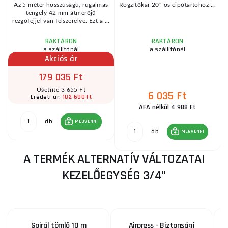
Az 5 méter hosszúságú, rugalmas
Rögzítőkar 20"-os cipőtartóhoz ...
tengely 42 mm átmérőjű
rezgőfejjel van felszerelve. Ezt a ...
RAKTÁRON
RAKTÁRON
a szállítónál
a szállítónál
Akciós ár
179 035 Ft
Ušetříte 3 655 Ft
6 035 Ft
182 690 Ft
Eredeti ár:
ÁFA nélkül 4 988 Ft
db
MEGVENNI
db
MEGVENNI
A TERMÉK ALTERNATÍV VÁLTOZATAI
KEZELŐEGYSÉG 3/4"
Spirál tömlő 10 m
Airpress - Biztonsági