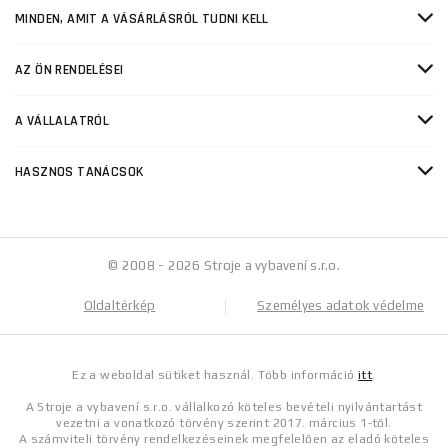
MINDEN, AMIT A VÁSÁRLÁSRÓL TUDNI KELL
AZ ÖN RENDELÉSEI
A VÁLLALATRÓL
HASZNOS TANÁCSOK
© 2008 - 2026 Stroje a vybavení s.r.o.
Oldaltérkép
Személyes adatok védelme
Ez a weboldal sütiket használ. Több információ
itt
.
A Stroje a vybavení s.r.o. vállalkozó köteles bevételi nyilvántartást
vezetni a vonatkozó törvény szerint 2017. március 1-től.
A számviteli törvény rendelkezéseinek megfelelően az eladó köteles