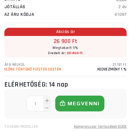
JÓTÁLLÁS
2 év
AZ ÁRU KÓDJA
41087
Akciós ár
26 900 Ft
Megtakarít 5%
Eredeti ár:
28 450 Ft
ÁFA NÉLKÜL
21 181 Ft
ELŐRE TÖRTÉNŐ FIZETÉS ESETÉN
KEDVEZMÉNY 1 %
ELÉRHETŐSÉG:
14 nap
MEGVENNI
TOVÁBBI MODELLEK
Kompresszor tartozékok GÜDE