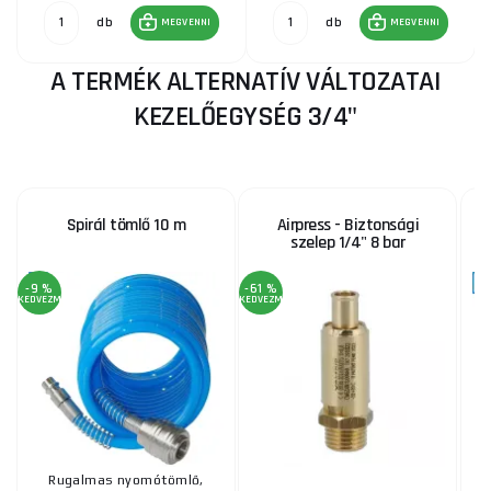
db
db
MEGVENNI
MEGVENNI
A TERMÉK ALTERNATÍV VÁLTOZATAI
KEZELŐEGYSÉG 3/4"
Spirál tömlő 10 m
Airpress - Biztonsági
szelep 1/4" 8 bar
s
-9 %
-61 %
KEDVEZMÉNY
KEDVEZMÉNY
Rugalmas nyomótömlő,