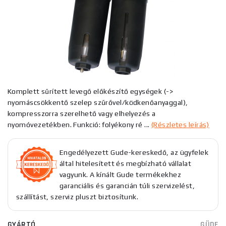
Komplett sűrített levegő előkészítő egységek (->
nyomáscsökkentő szelep szűrővel/ködkenőanyaggal),
kompresszorra szerelhető vagy elhelyezés a
nyomóvezetékben. Funkció: folyékony ré ...
(Részletes leírás)
Engedélyezett Gude-kereskedő, az ügyfelek
által hitelesített és megbízható vállalat
vagyunk. A kínált Gude termékekhez
garanciális és garancián túli szervizelést,
szállítást, szerviz pluszt biztosítunk.
GYÁRTÓ
GÜDE