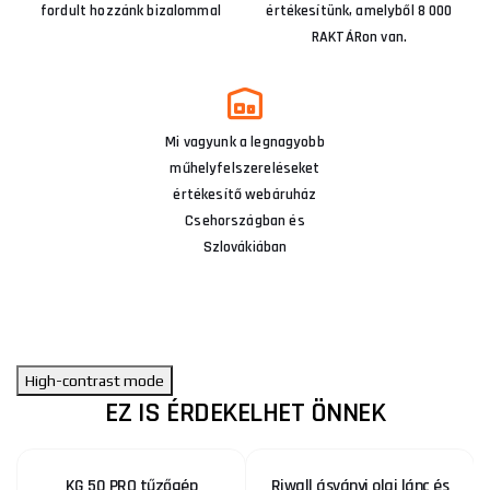
fordult hozzánk bizalommal
értékesítünk, amelyből 8 000
RAKTÁRon van.
Mi vagyunk a legnagyobb
műhelyfelszereléseket
értékesítő webáruház
Csehországban és
Szlovákiában
High-contrast mode
EZ IS ÉRDEKELHET ÖNNEK
KG 50 PRO tűzőgép
Riwall ásványi olaj lánc és