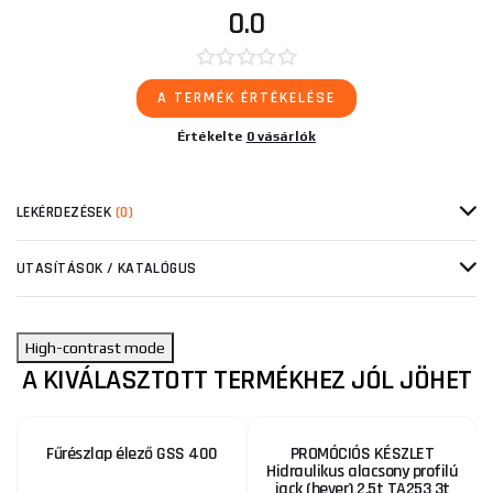
0.0
A TERMÉK ÉRTÉKELÉSE
Értékelte
0 vásárlók
LEKÉRDEZÉSEK
(0)
UTASÍTÁSOK / KATALÓGUS
High-contrast mode
A KIVÁLASZTOTT TERMÉKHEZ JÓL JÖHET
Fűrészlap élező GSS 400
PROMÓCIÓS KÉSZLET
Hidraulikus alacsony profilú
jack (hever) 2,5t TA253 3t