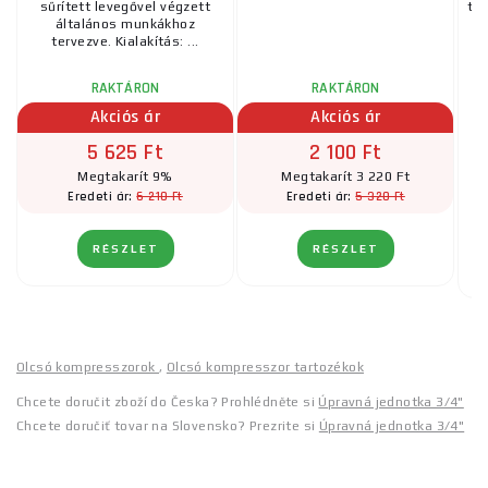
sűrített levegővel végzett
tar
általános munkákhoz
tervezve. Kialakítás: ...
n
RAKTÁRON
RAKTÁRON
Akciós ár
Akciós ár
5 625 Ft
2 100 Ft
Megtakarít 9%
Megtakarít 3 220 Ft
6 210 Ft
5 320 Ft
Eredeti ár:
Eredeti ár:
RÉSZLET
RÉSZLET
Olcsó kompresszorok
,
Olcsó kompresszor tartozékok
Chcete doručit zboží do Česka? Prohlédněte si
Úpravná jednotka 3/4"
Chcete doručiť tovar na Slovensko? Prezrite si
Úpravná jednotka 3/4"