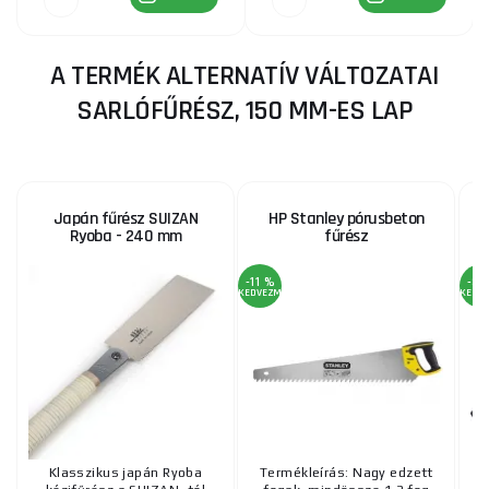
A TERMÉK ALTERNATÍV VÁLTOZATAI
SARLÓFŰRÉSZ, 150 MM-ES LAP
Japán fűrész SUIZAN
HP Stanley pórusbeton
Ryoba - 240 mm
fűrész
-11 %
-3 
KEDVEZMÉNY
KEDV
Klasszikus japán Ryoba
Termékleírás: Nagy edzett