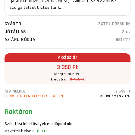
garanciát követő szervizelést, szállítást, szerviz plusz
szolgáltatást biztosítunk.
GYÁRTÓ
EXTOL PREMIUM
JÓTÁLLÁS
2 év
AZ ÁRU KÓDJA
8812111
Akciós ár
3 350 Ft
Megtakarít 3%
Eredeti ár:
3 455 Ft
ÁFA NÉLKÜL
2 638 Ft
ELŐRE TÖRTÉNŐ FIZETÉS ESETÉN
KEDVEZMÉNY 1 %
Raktáron
Szállítási lehetőségek és időpontok:
Átvételi helyek:
8. 18.