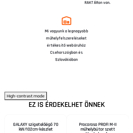
RAKTÁRon van.
Mi vagyunk a legnagyobb
műhelyfelszereléseket
értékesítő webáruház
Csehországban és
Szlovákiában
High-contrast mode
EZ IS ÉRDEKELHET ÖNNEK
GALAXY szigetelőégő 70
Procarosa PROFI M-II
kW/102cm-készlet
műhelybútor szett