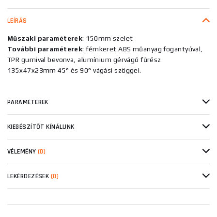
LEÍRÁS
Műszaki paraméterek
: 150mm szelet
További paraméterek
: fémkeret ABS műanyag fogantyúval,
TPR gumival bevonva, alumínium gérvágó fűrész
135x47x23mm 45° és 90° vágási szöggel.
PARAMÉTEREK
KIEGÉSZÍTŐT KÍNÁLUNK
VÉLEMÉNY
(0)
LEKÉRDEZÉSEK
(0)