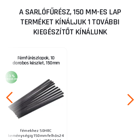
A SARLÓFŰRÉSZ, 150 MM-ES LAP
TERMÉKET KÍNÁLJUK 1 TOVÁBBI
KIEGÉSZÍTŐT KÍNÁLUNK
Fémfűrészlapok, 10
darabos készlet, 150mm
-3 %
KEDVEZMÉNY
fémekhez 50HRC
keménységig150mmfelhős24