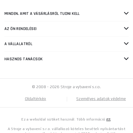
MINDEN, AMIT A VÁSÁRLÁSRÓL TUDNI KELL
AZ ÖN RENDELÉSEI
A VÁLLALATRÓL
HASZNOS TANÁCSOK
© 2008 - 2026 Stroje a vybavení s.r.o.
Oldaltérkép
Személyes adatok védelme
Ez a weboldal sütiket használ. Több információ
itt
.
A Stroje a vybavení s.r.o. vállalkozó köteles bevételi nyilvántartást