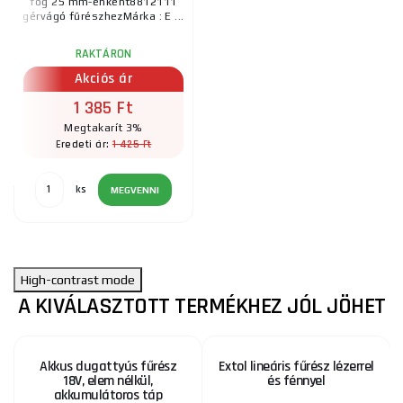
fog 25 mm-enként8812111
gérvágó fűrészhezMárka : E ...
RAKTÁRON
Akciós ár
1 385 Ft
Megtakarít 3%
1 425 Ft
Eredeti ár:
ks
MEGVENNI
High-contrast mode
A KIVÁLASZTOTT TERMÉKHEZ JÓL JÖHET
Akkus dugattyús fűrész
Extol lineáris fűrész lézerrel
18V, elem nélkül,
és fénnyel
akkumulátoros táp