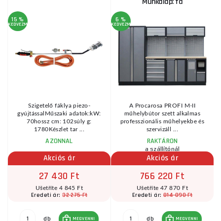
Munkalap: fa
15 %
6 %
KEDVEZMÉNY
KEDVEZMÉNY
KE
Szigetelő fáklya piezo-
A Procarosa PROFI M-II
gyújtássalMűszaki adatok:kW:
műhelybútor szett alkalmas
70hossz cm: 102súly g:
professzionális műhelyekbe és
1780Készlet tar ...
szervizáll ...
AZONNAL
RAKTÁRON
a szállítónál
Akciós ár
Akciós ár
27 430 Ft
766 220 Ft
Ušetříte 4 845 Ft
Ušetříte 47 870 Ft
32 275 Ft
814 090 Ft
Eredeti ár:
Eredeti ár:
db
db
MEGVENNI
MEGVENNI