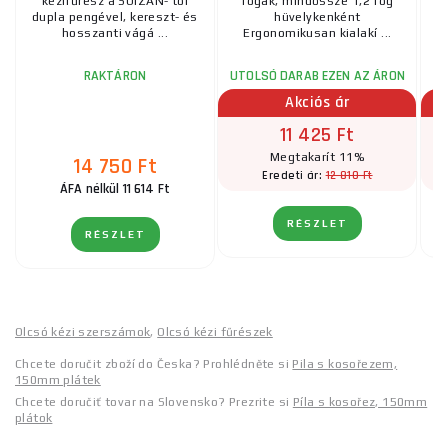
kézifűrész a SUIZAN- tól
fogak, mindössze 1,2 fog
dupla pengével, kereszt- és
hüvelykenként
e
hosszanti vágá ...
Ergonomikusan kialakí ...
RAKTÁRON
UTOLSÓ DARAB EZEN AZ ÁRON
Akciós ár
11 425 Ft
Megtakarít 11%
14 750 Ft
12 810 Ft
Eredeti ár:
ÁFA nélkül 11 614 Ft
RÉSZLET
RÉSZLET
Olcsó kézi szerszámok
,
Olcsó kézi fűrészek
Chcete doručit zboží do Česka? Prohlédněte si
Pila s kosořezem,
150mm plátek
Chcete doručiť tovar na Slovensko? Prezrite si
Píla s kosořez, 150mm
plátok