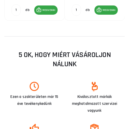
db
db
MEGVENNI
MEGVENNI
5 OK, HOGY MIÉRT VÁSÁROLJON
NÁLUNK
Ezen a szakterületen már 15
Kiválasztott márkák
éve tevékenykedünk
meghatalmazott szervizei
vagyunk