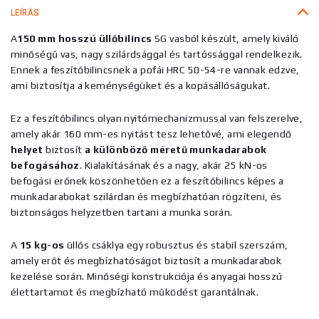
LEÍRÁS
A
150 mm hosszú üllőbilincs
SG vasból készült, amely kiváló
minőségű vas, nagy szilárdsággal és tartóssággal rendelkezik.
Ennek a feszítőbilincsnek a pofái HRC 50-54-re vannak edzve,
ami biztosítja a keménységüket és a kopásállóságukat.
Ez a feszítőbilincs olyan nyitómechanizmussal van felszerelve,
amely akár 160 mm-es nyitást tesz lehetővé, ami elegendő
helyet
biztosít
a különböző méretű munkadarabok
befogásához
. Kialakításának és a nagy, akár 25 kN-os
befogási erőnek köszönhetően ez a feszítőbilincs képes a
munkadarabokat szilárdan és megbízhatóan rögzíteni, és
biztonságos helyzetben tartani a munka során.
A
15
kg-os
üllős csáklya egy robusztus és stabil szerszám,
amely erőt és megbízhatóságot biztosít a munkadarabok
kezelése során. Minőségi konstrukciója és anyagai hosszú
élettartamot és megbízható működést garantálnak.