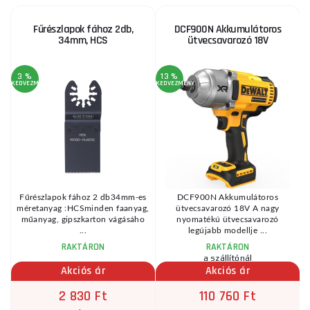
Fűrészlapok fához 2db,
DCF900N Akkumulátoros
34mm, HCS
ütvecsavarozó 18V
3 %
13 %
1
KEDVEZMÉNY
KEDVEZMÉNY
KE
Fűrészlapok fához 2 db34mm-es
DCF900N Akkumulátoros
méretanyag :HCSminden faanyag,
ütvecsavarozó 18V A nagy
műanyag, gipszkarton vágásáho
nyomatékú ütvecsavarozó
...
legújabb modellje ...
RAKTÁRON
RAKTÁRON
a szállítónál
Akciós ár
Akciós ár
2 830 Ft
110 760 Ft