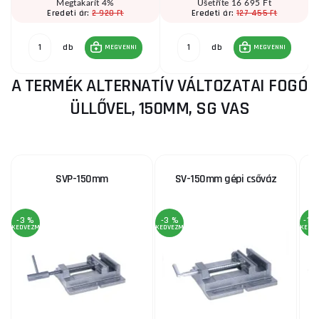
Megtakarít 4%
Ušetříte 16 695 Ft
2 920 Ft
127 455 Ft
Eredeti ár:
Eredeti ár:
db
db
MEGVENNI
MEGVENNI
A TERMÉK ALTERNATÍV VÁLTOZATAI FOGÓ
ÜLLŐVEL, 150MM, SG VAS
SVP-150mm
SV-150mm gépi csőváz
-3 %
-3 %
-12
KEDVEZMÉNY
KEDVEZMÉNY
KEDV