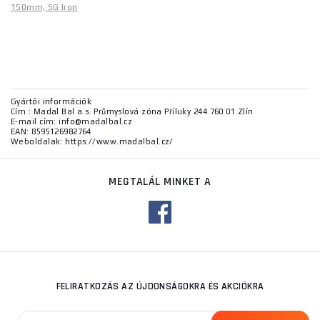
150mm, SG Iron
Gyártói információk
Cím : Madal Bal a.s. Průmyslová zóna Příluky 244 760 01 Zlín
E-mail cím: info@madalbal.cz
EAN: 8595126982764
Weboldalak: https://www.madalbal.cz/
MEGTALÁL MINKET A
FELIRATKOZÁS AZ ÚJDONSÁGOKRA ÉS AKCIÓKRA