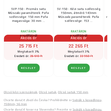
SVP-150 - Prizmás satu
SV-150 - Kézi satu szélesség
Műszaki paraméterek: Pofa
150mm, átmérő 143mm
szélessége: 150 mm Pofa
Műszaki paraméterek: Pofa
rög
magassága: 30 mm ...
szélessége: 153 ...
RAKTÁRON
RAKTÁRON
a szállítónál
a szállítónál
Akciós ár
Akciós ár
25 715 Ft
22 265 Ft
Megtakarít 3%
Megtakarít 3%
26 510 Ft
22 950 Ft
Eredeti ár:
Eredeti ár:
RÉSZLET
RÉSZLET
Olcsó kézi szerszámok
,
Olcsó satuk
,
Olcsó satuk 150 mm
Chcete doručit zboží do Česka? Prohlédněte si
Svěrák s kovadlinou,
150mm, SG Iron
Chcete doručiť tovar na Slovensko? Prezrite si
Svěrák s kovadlinou,