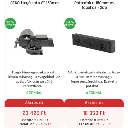
GEKO forgó satu 6" 150mm
Pótpofák a 150mm-es
fogóhoz - 2db
20 %
34 %
KEDVEZMÉNY
KEDVEZMÉNY
KE
Forgó fémmegmunkáló satu
AYork cserefogók ideális tartozék
kiváló minőségű anyagokból. Az
a 150 mm hosszúságú
acélpofák csúszásgátló
fogószerszámokhoz. Ezeket a
keresztbevá ...
pofákat ...
AZONNAL
AZONNAL
Akciós ár
Akciós ár
20 425 Ft
16 350 Ft
Ušetříte 5 050 Ft
Ušetříte 8 325 Ft
25 475 Ft
24 675 Ft
Eredeti ár:
Eredeti ár: