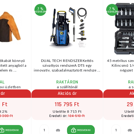
7 %
7 %
KEDVEZMÉNY
KEDVEZMÉNY
őkabát könnyű
DUAL TECH RENDSZERKettős
45 metrikus sze
ített anyagból a
szivattyús rendszerA DTS egy
Kilincsmű 1/
lem és ...
innovatív, szabadalmaztatott rendsze ...
négyzet 
AL
RAKTÁRON
RA
ovi üzletben
a szállítónál
a s
 ár
Akciós ár
Ak
 Ft
115 795 Ft
29
ít 2%
Ušetříte 8 715 Ft
Ušetř
0 300 Ft
124 510 Ft
Eredeti ár:
Eredeti
db
db
MEGVENNI
MEGVENNI