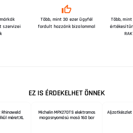
 márkák
Több, mint 30 ezer ügyfél
Több, mint
 szervizei
fordult hozzánk bizalommal
értékesítü
k
RAK
EZ IS ÉRDEKELHET ÖNNEK
 Rhinoweld
Michelin MPX27DTS elektromos
Aljzatkészlet 
kül méret:XL
magasnyomású mosó 160 bar