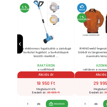
6 %
KEDVEZMÉNY
AKCIÓ
1 %
KEDVEZMÉNY
készült
Az elektromos fugatisztító a záródugó
RHINOweld hegeszt
felületén
burkolat fugáiból, a burkolólapok
bőrből és lángmentes
ment ...
közötti résekből ...
maximális kénye
RAKTÁRON
AZONN
zletben
a szállítónál
raktáron a rozsn
Akciós ár
Akciós
18 950 Ft
29 995
Megtakarít 6%
Megtakar
t
20 085 Ft
3
Eredeti ár:
Eredeti ár:
db
db
GVENNI
MEGVENNI