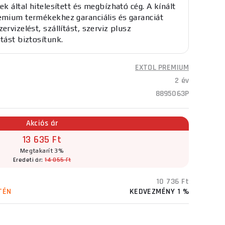
ek által hitelesített és megbízható cég. A kínált
emium termékekhez garanciális és garanciát
ervizelést, szállítást, szerviz plusz
atást biztosítunk.
EXTOL PREMIUM
2 év
8895063P
Akciós ár
13 635 Ft
Megtakarít 3%
Eredeti ár:
14 055 Ft
10 736 Ft
TÉN
KEDVEZMÉNY 1 %