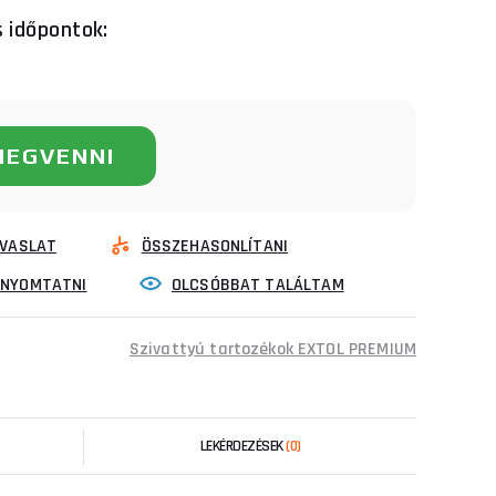
s időpontok:
MEGVENNI
VASLAT
ÖSSZEHASONLÍTANI
INYOMTATNI
OLCSÓBBAT TALÁLTAM
Szivattyú tartozékok EXTOL PREMIUM
LEKÉRDEZÉSEK
(0)