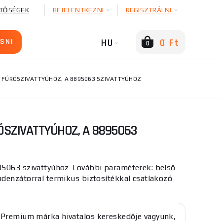
TŐSÉGEK
BEJELENTKEZNI
REGISZTRÁLNI
HU
0 Ft
0
FÚRÓSZIVATTYÚHOZ, A 8895063 SZIVATTYÚHOZ
SZIVATTYÚHOZ, A 8895063
95063 szivattyúhoz További paraméterek: belső
denzátorral termikus biztosítékkal csatlakozó
 Premium márka hivatalos kereskedője vagyunk,