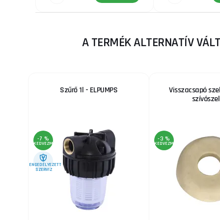
A TERMÉK ALTERNATÍV VÁL
Szűrő 1l - ELPUMPS
Visszacsapó sze
szívósze
-7 %
-3 %
KEDVEZMÉNY
KEDVEZMÉNY
ENGEDÉLYEZETT
SZERVIZ