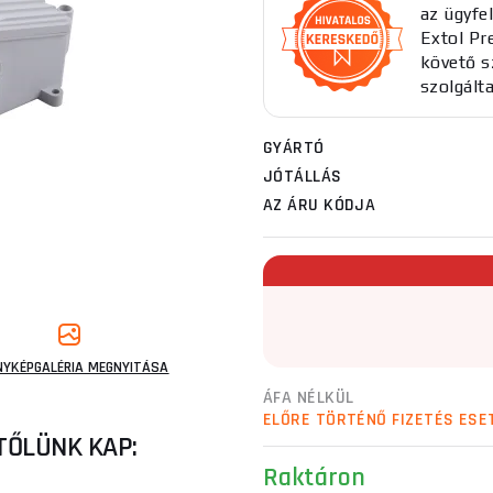
az ügyfel
Extol Pr
követő sz
szolgált
GYÁRTÓ
JÓTÁLLÁS
AZ ÁRU KÓDJA
NYKÉPGALÉRIA MEGNYITÁSA
ÁFA NÉLKÜL
ELŐRE TÖRTÉNŐ FIZETÉS ESE
TŐLÜNK KAP:
Raktáron