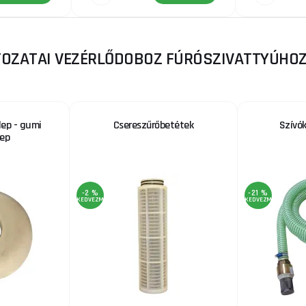
TOZATAI VEZÉRLŐDOBOZ FÚRÓSZIVATTYÚHOZ
lep - gumi
Csereszűrőbetétek
Szívók
lep
-2 %
-21 %
KEDVEZMÉNY
KEDVEZMÉNY