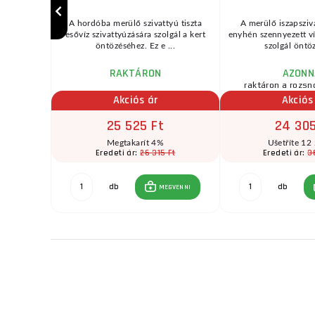
vattyúzási
A hordóba merülő szivattyú tiszta
A merülő iszapsziva
/min,
esővíz szivattyúzására szolgál a kert
enyhén szennyezett v
min ...
öntözéséhez. Ez e ...
szolgál öntözé
RAKTÁRON
AZONN
zletben
raktáron a rozsn
Akciós ár
Akciós
25 525 Ft
24 305
Megtakarít 4%
Ušetříte 12
Ft
26 315 Ft
3
Eredeti ár:
Eredeti ár:
db
db
GVENNI
MEGVENNI