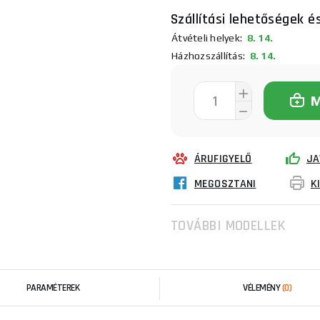
Szállítási lehetőségek é
Átvételi helyek:
8. 14.
Házhozszállítás:
8. 14.
ÁRUFIGYELŐ
JA
MEGOSZTANI
K
TOVÁBBI MODELLEK
PARAMÉTEREK
VÉLEMÉNY
(0)