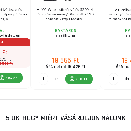
ttyú tiszta és
A 400 W teljesítményű és 5200 l/h
A rezgőszi
íz átpumpálására
áramlási sebességű Procraft PN30
szivattyúzásá
s, v ...
hordószivattyú ideális ...
fúrásokból n
AL
RAKTÁRON
RA
ovi üzletben
a szállítónál
a s
 ár
 Ft
18 665 Ft
19
 275 Ft
6 580 Ft
ÁFA nélkül 15 426 Ft
ÁFA nél
MEGVENNI
db
db
MEGVENNI
5 OK, HOGY MIÉRT VÁSÁROLJON NÁLUNK