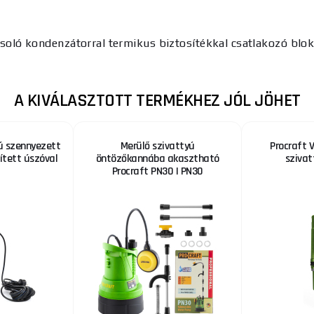
csoló kondenzátorral termikus biztosítékkal csatlakozó blo
A KIVÁLASZTOTT TERMÉKHEZ JÓL JÖHET
ú szennyezett
Merülő szivattyú
Procraft 
ített úszóval
öntözőkannába akasztható
szivat
Procraft PN30 | PN30