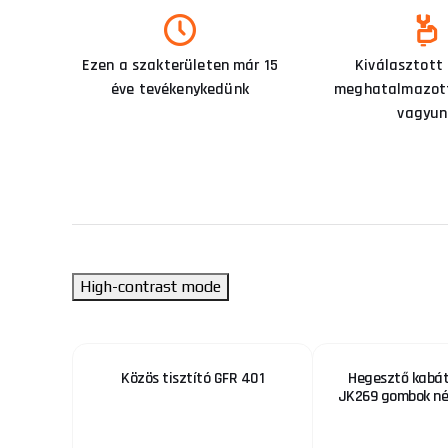
Ezen a szakterületen már 15
Kiválasztott
éve tevékenykedünk
meghatalmazott
vagyun
High-contrast mode
rhúzó,
Közös tisztító GFR 401
Hegesztő kabát
 CrV
JK269 gombok nél