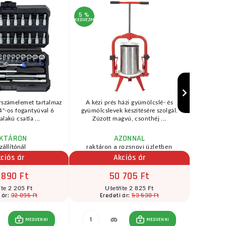
5 %
3 %
KEDVEZMÉNY
KEDVEZMÉNY
rszámelemet tartalmaz
A kézi prés házi gyümölcslé- és
Kemény
4"-os fogantyúval 6
gyümölcslevek készítésére szolgál.
ergonómi
alakú csatla ...
Zúzott magvú, csonthéj ...
kiváló 
KTÁRON
AZONNAL
zállítónál
raktáron a rozsnovi üzletben
raktár
ciós ár
Akciós ár
 890 Ft
50 705 Ft
íte 2 205 Ft
Ušetříte 2 825 Ft
32 095 Ft
53 530 Ft
 ár:
Eredeti ár:
db
MEGVENNI
MEGVENNI