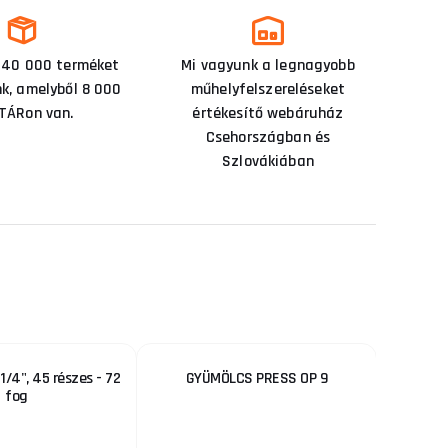
 40 000 terméket
Mi vagyunk a legnagyobb
nk, amelyből 8 000
műhelyfelszereléseket
TÁRon van.
értékesítő webáruház
Csehországban és
Szlovákiában
1/4", 45 részes - 72
GYÜMÖLCS PRESS OP 9
Villa
fog
(-