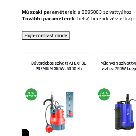
Műszaki paraméterek
: a 8895063 szivattyúhoz
További paraméterek
: belső berendezéssel kap
High-contrast mode
mlőhöz,
Búvárdobos szivattyú EXTOL
Műanyag szivatty
mény akár
PREMIUM 350W, 5000l/h
vízhez 750W beép
sség
3 %
34 %
KEDVEZMÉNY
KEDVEZMÉNY