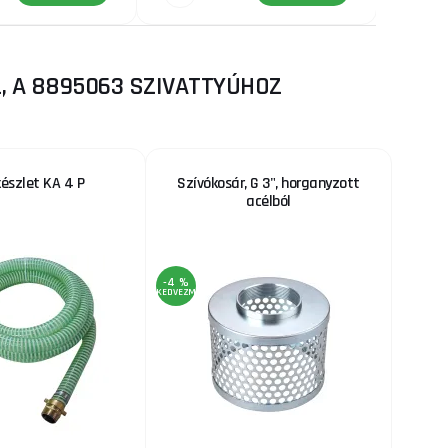
, A 8895063 SZIVATTYÚHOZ
észlet KA 4 P
Szívókosár, G 3", horganyzott
acélból
-4 %
KEDVEZMÉNY