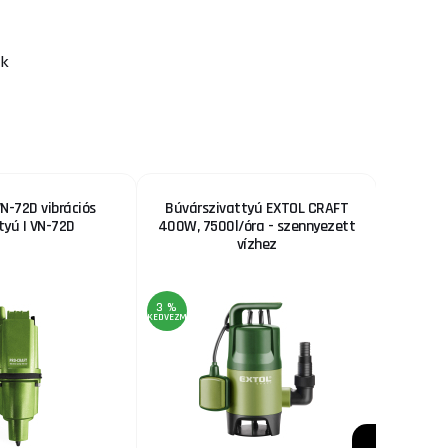
kk
VN-72D vibrációs
Búvárszivattyú EXTOL CRAFT
El
tyú | VN-72D
400W, 7500l/óra - szennyezett
dízelol
vízhez
folyadé
3 %
34 %
KEDVEZMÉNY
KEDVEZMÉNY