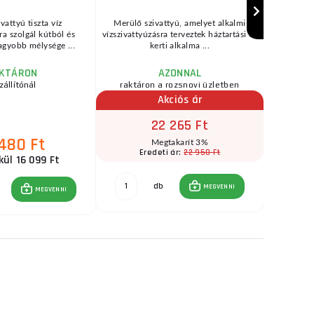
vattyú tiszta víz
Merülő szivattyú, amelyet alkalmi
A mini ola
ra szolgál kútból és
vízszivattyúzásra terveztek háztartási és
víz és egy
agyobb mélysége ...
kerti alkalma ...
KTÁRON
AZONNAL
zállítónál
raktáron a rozsnovi üzletben
raktár
Akciós ár
22 265 Ft
 480 Ft
Megtakarít 3%
22 950 Ft
Eredeti ár:
E
kül 16 099 Ft
db
MEGVENNI
MEGVENNI