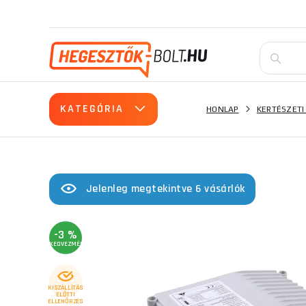
KATEGÓRIA
HONLAP
KERTÉSZETI
Jelenleg megtekintve 6 vásárlók
-3 %
KEDVEZMÉNY
KISZÁLLÍTÁS
ELŐTTI
ELLENŐRZÉS