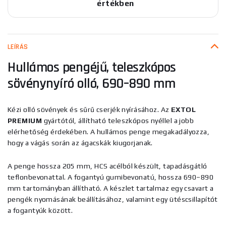
értékben
LEÍRÁS
Hullámos pengéjű, teleszkópos
sövénynyíró olló, 690–890 mm
Kézi olló sövények és sűrű cserjék nyírásához. Az
EXTOL
PREMIUM
gyártótól, állítható teleszkópos nyéllel a jobb
elérhetőség érdekében. A hullámos penge megakadályozza,
hogy a vágás során az ágacskák kiugorjanak.
A penge hossza 205 mm, HCS acélból készült, tapadásgátló
teflonbevonattal. A fogantyú gumibevonatú, hossza 690–890
mm tartományban állítható. A készlet tartalmaz egy csavart a
pengék nyomásának beállításához, valamint egy ütéscsillapítót
a fogantyúk között.