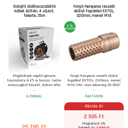
Solight dobhosszabbító
Forgó-hengeres reszelő
kábel, kültéri, 4 aljzat,
elülső fogakkal EXTOL,
fekete, 25m
O20mm, menet M14
3 %
KEDVEZMÉNY
Megbízható segítő igényes
Forgó-hengeres reszelő elülső
használatra A 25 m hosszú, tartós
fogakkal EXTOL, O20mm, menet
ű
műanyagból készült, dobon elhe
M14 info: max.sebesség 20.000/
...
...
AZONNAL
RAKTÁRON
Akciós ár
2 505 Ft
Megtakarít 3%
25 795 Ft
2 580 Ft
Eredeti ár: