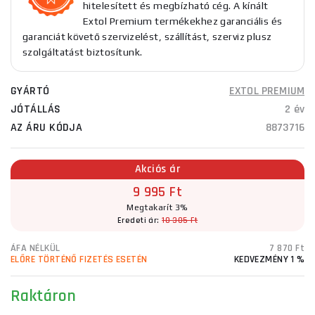
hitelesített és megbízható cég. A kínált
Extol Premium termékekhez garanciális és
garanciát követő szervizelést, szállítást, szerviz plusz
szolgáltatást biztosítunk.
GYÁRTÓ
EXTOL PREMIUM
JÓTÁLLÁS
2 év
AZ ÁRU KÓDJA
8873716
Akciós ár
9 995 Ft
Megtakarít 3%
Eredeti ár:
10 305 Ft
ÁFA NÉLKÜL
7 870 Ft
ELŐRE TÖRTÉNŐ FIZETÉS ESETÉN
KEDVEZMÉNY 1 %
Raktáron