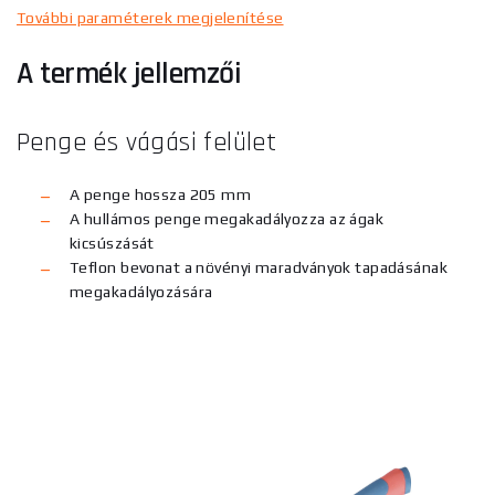
További paraméterek megjelenítése
A termék jellemzői
Penge és vágási felület
A penge hossza 205 mm
A hullámos penge megakadályozza az ágak
kicsúszását
Teflon bevonat a növényi maradványok tapadásának
megakadályozására