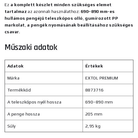
Ez
a komplett készlet minden szükséges elemet
tartalmaz
az azonnali használathoz:
690–890 mm-es
hullámos pengéjű teleszkópos olló
,
gumírozott PP
markolat
,
a pengék nyomásának beállításához szükséges
csavar
.
Műszaki adatok
Adatok
Értékek
Márka
EXTOL PREMIUM
Termékkód
8873716
A teleszkópos nyél hossza
690–890 mm
A penge hossza
205 mm
Súly
2,95 kg