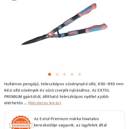
Hullámos pengéjű, teleszkópos sövénynyíró olló, 690–890 mm
Kézi olló sövények és sűrű cserjék nyírásához. Az EXTOL
PREMIUM gyártótól, állítható teleszkópos nyéllel a jobb
elérhetős ...
(Részletes leírás)
Az Extol Premium márka hivatalos
kereskedője vagyunk, az ügyfelek által