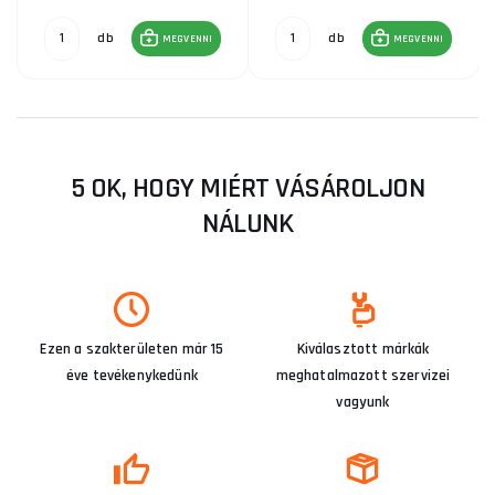
db
db
MEGVENNI
MEGVENNI
5 OK, HOGY MIÉRT VÁSÁROLJON
NÁLUNK
Ezen a szakterületen már 15
Kiválasztott márkák
éve tevékenykedünk
meghatalmazott szervizei
vagyunk