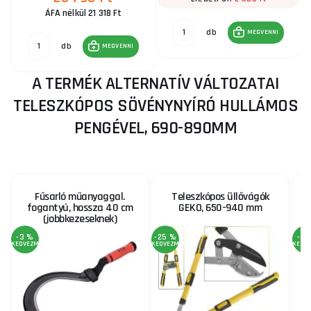
ÁFA nélkül 21 318 Ft
db
MEGVENNI
db
MEGVENNI
A TERMÉK ALTERNATÍV VÁLTOZATAI
TELESZKÓPOS SÖVÉNYNYÍRÓ HULLÁMOS
PENGÉVEL, 690-890MM
Fűsarló műanyaggal.
Teleszkópos üllővágók
K
fogantyú, hossza 40 cm
GEKO, 650-940 mm
(jobbkezeseknek)
-3 %
-25 %
-3 
KEDVEZMÉNY
KEDVEZMÉNY
KEDV