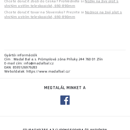
Chcete doručit zboží do Česka? Prohlédněte si
Nůžky na živý plot s
vlnitým ostřím teleskopické, 690-890mm
Chcete doručiť tovar na Slovensko? Prezrite si
Nožnice na živý plot s
vlnitým ostrím teleskopické, 690-890mm
Gyártói információk
Cím : Madal Bal a.s. Průmyslová zóna Příluky 244 760 01 Zlín
E-mail cím: info@madalbal.cz
EAN: 8595126979283
Weboldalak: https://www.madalbal.cz/
MEGTALÁL MINKET A