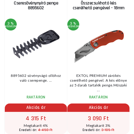
Cseresövénynyíró penge
Összecsukható kés
8895602
cserélhető pengével - 18mm
3 %
3 %
KEDVEZMÉNY
KEDVEZMÉNY
KE
8895602 sövényvágó ollóhoz
EXTOL PREMIUM zárókés
való cserepenge. ...
cserélhető pengével. A kés előnye
a
az 5 darab tartalék penge.Műszaki
...
RAKTÁRON
RAKTÁRON
Akciós ár
Akciós ár
4 315 Ft
3 090 Ft
Megtakarít 4%
Megtakarít 3%
4 450 Ft
3 185 Ft
Eredeti ár:
Eredeti ár: