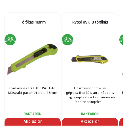
Törőkés, 18mm
Ryobi RSK18 törőkés
-3 %
-3 %
-44
KEDVEZMÉNY
KEDVEZMÉNY
KEDV
Törőkés az EXTOL CRAFT-tól
Ez az ergonomikus
T
Műszaki paraméterek: 18mm
géptisztító kés arra készült,
fé
hogy segítsen a kézműves és
barkácsprojekt ...
RAKTÁRON
RAKTÁRON
Akciós ár
Akciós ár