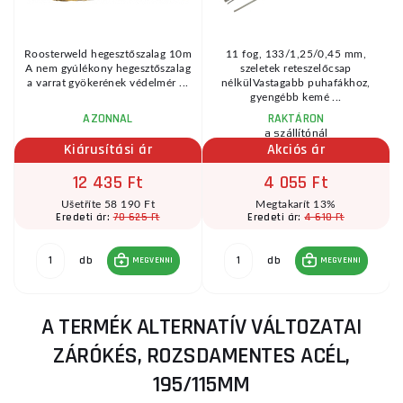
Roosterweld hegesztőszalag 10m
11 fog, 133/1,25/0,45 mm,
A nem gyúlékony hegesztőszalag
szeletek reteszelőcsap
a varrat gyökerének védelmér ...
nélkülVastagabb puhafákhoz,
gyengébb kemé ...
AZONNAL
RAKTÁRON
a szállítónál
Kiárusítási ár
Akciós ár
12 435 Ft
4 055 Ft
Ušetříte 58 190 Ft
Megtakarít 13%
70 625 Ft
4 610 Ft
Eredeti ár:
Eredeti ár:
db
db
MEGVENNI
MEGVENNI
A TERMÉK ALTERNATÍV VÁLTOZATAI
ZÁRÓKÉS, ROZSDAMENTES ACÉL,
195/115MM