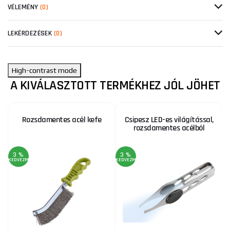
VÉLEMÉNY
(0)
LEKÉRDEZÉSEK
(0)
High-contrast mode
A KIVÁLASZTOTT TERMÉKHEZ JÓL JÖHET
Rozsdamentes acél kefe
Csipesz LED-es világítással,
rozsdamentes acélból
3 %
3 %
KEDVEZMÉNY
KEDVEZMÉNY
KE