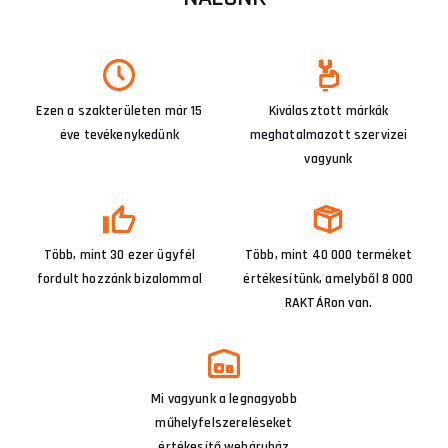
Ezen a szakterületen már 15
Kiválasztott márkák
éve tevékenykedünk
meghatalmazott szervizei
vagyunk
Több, mint 30 ezer ügyfél
Több, mint 40 000 terméket
fordult hozzánk bizalommal
értékesítünk, amelyből 8 000
RAKTÁRon van.
Mi vagyunk a legnagyobb
műhelyfelszereléseket
értékesítő webáruház