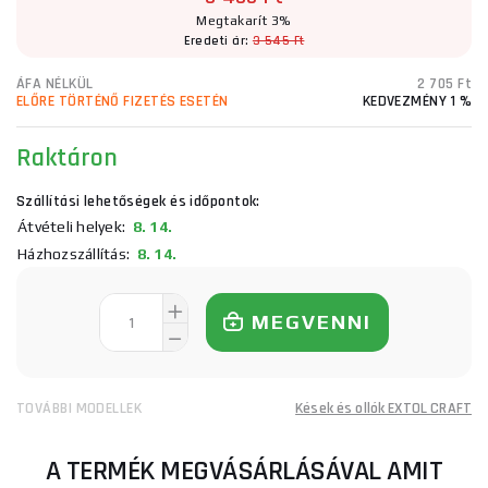
Megtakarít 3%
Eredeti ár:
3 545 Ft
ÁFA NÉLKÜL
2 705 Ft
ELŐRE TÖRTÉNŐ FIZETÉS ESETÉN
KEDVEZMÉNY 1 %
Raktáron
Szállítási lehetőségek és időpontok:
Átvételi helyek:
8. 14.
Házhozszállítás:
8. 14.
MEGVENNI
TOVÁBBI MODELLEK
Kések és ollók EXTOL CRAFT
A TERMÉK MEGVÁSÁRLÁSÁVAL AMIT