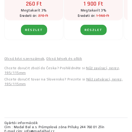
260 Ft
1 900 Ft
Megtakarít 3%
Megtakarít 3%
270 Ft
1 960 Ft
Eredeti ár:
Eredeti ár:
RÉSZLET
RÉSZLET
Olcsó kézi szerszámok
,
Olcsó kések és ollók
Chcete doručit zboží do Česka? Prohlédněte si
Nůž zavírací, nerez,
195/115mm
Chcete doručiť tovar na Slovensko? Prezrite si
Nôž zatvárací, nerez,
195/115mm
Gyártói információk
Cím : Madal Bal a.s. Průmyslová zóna Příluky 244 760 01 Zlín
E-mail cím: info@madalbal.cz