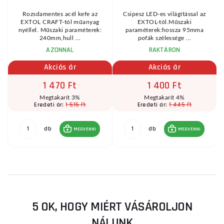
Rozsdamentes acél kefe az
Csipesz LED-es világítással az
EXTOL CRAFT-tól műanyag
EXTOL-tól.Műszaki
nyéllel. Műszaki paraméterek:
paraméterek:hossza 95mma
240mm,hull ...
pofák szélessége ...
AZONNAL
RAKTÁRON
Akciós ár
Akciós ár
1 470 Ft
1 400 Ft
Megtakarít 3%
Megtakarít 4%
1 515 Ft
1 445 Ft
Eredeti ár:
Eredeti ár:
db
db
MEGVENNI
MEGVENNI
5 OK, HOGY MIÉRT VÁSÁROLJON
NÁLUNK