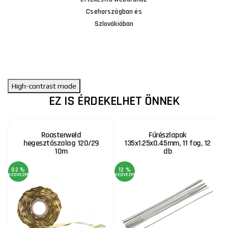
Csehországban és
Szlovákiában
High-contrast mode
EZ IS ÉRDEKELHET ÖNNEK
Roosterweld
Fűrészlapok
hegesztőszalag 120/29
135x1.25x0.45mm, 11 fog, 12
10m
db
82 %
12 %
6
KEDVEZMÉNY
KEDVEZMÉNY
KE