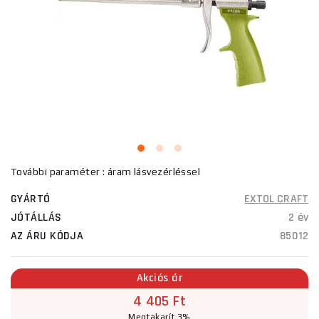
További paraméter : áram lásvezérléssel
GYÁRTÓ
EXTOL CRAFT
JÓTÁLLÁS
2 év
AZ ÁRU KÓDJA
85012
Akciós ár
4 405 Ft
Megtakarít 3%