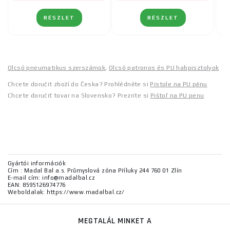
RÉSZLET
RÉSZLET
Olcsó pneumatikus szerszámok
,
Olcsó patronos és PU habpisztolyok
Chcete doručit zboží do Česka? Prohlédněte si
Pistole na PU pěnu
Chcete doručiť tovar na Slovensko? Prezrite si
Pištoľ na PU penu
Gyártói információk
Cím : Madal Bal a.s. Průmyslová zóna Příluky 244 760 01 Zlín
E-mail cím: info@madalbal.cz
EAN: 8595126974776
Weboldalak: https://www.madalbal.cz/
MEGTALÁL MINKET A