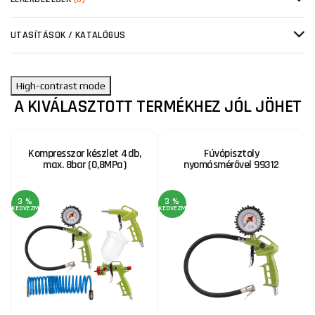
UTASÍTÁSOK / KATALÓGUS
High-contrast mode
A KIVÁLASZTOTT TERMÉKHEZ JÓL JÖHET
Kompresszor készlet 4db,
Fúvópisztoly
max. 8bar (0,8MPa)
nyomásmérővel 99312
3 %
3 %
KEDVEZMÉNY
KEDVEZMÉNY
KE