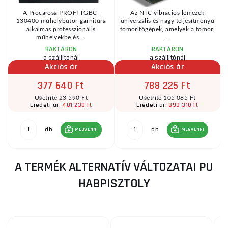
A Procarosa PROFI TGBC-
Az NTC vibrációs lemezek
130400 műhelybútor-garnitúra
univerzális és nagy teljesítményű
alkalmas professzionális
tömörítőgépek, amelyek a tömörí
műhelyekbe és ...
...
RAKTÁRON
RAKTÁRON
a szállítónál
a szállítónál
Akciós ár
Akciós ár
377 640 Ft
788 225 Ft
Ušetříte 23 590 Ft
Ušetříte 105 085 Ft
401 230 Ft
893 310 Ft
Eredeti ár:
Eredeti ár:
db
db
MEGVENNI
MEGVENNI
A TERMÉK ALTERNATÍV VÁLTOZATAI PU
HABPISZTOLY