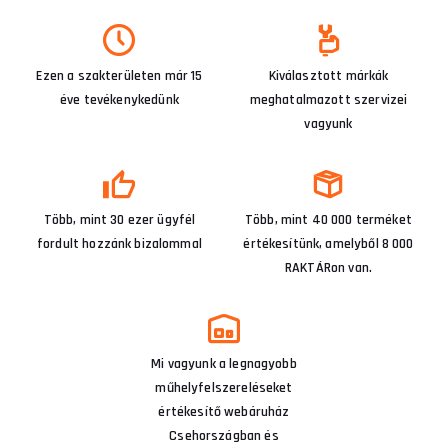
Ezen a szakterületen már 15
Kiválasztott márkák
éve tevékenykedünk
meghatalmazott szervizei
vagyunk
Több, mint 30 ezer ügyfél
Több, mint 40 000 terméket
fordult hozzánk bizalommal
értékesítünk, amelyből 8 000
RAKTÁRon van.
Mi vagyunk a legnagyobb
műhelyfelszereléseket
értékesítő webáruház
Csehországban és