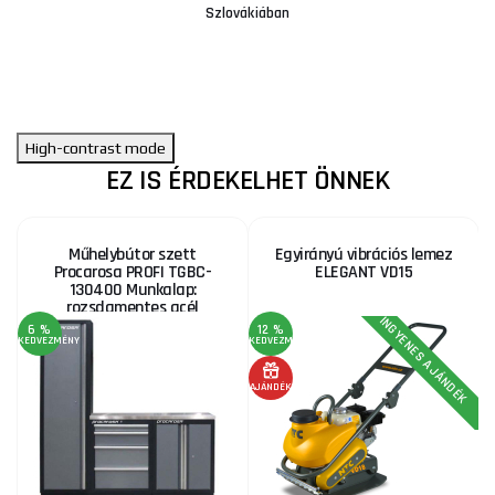
Szlovákiában
High-contrast mode
EZ IS ÉRDEKELHET ÖNNEK
Műhelybútor szett
Egyirányú vibrációs lemez
Procarosa PROFI TGBC-
ELEGANT VD15
130400 Munkalap:
rozsdamentes acél
INGYENES AJÁNDÉK
6 %
12 %
2
KEDVEZMÉNY
KEDVEZMÉNY
KE
AJÁNDÉK