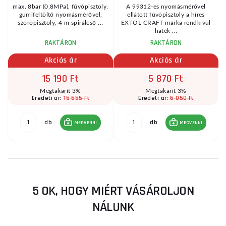
max. 8bar (0,8MPa), fúvópisztoly,
A 99312-es nyomásmérővel
gumifeltöltő nyomásmérővel,
ellátott fúvópisztoly a híres
szórópisztoly, 4 m spirálcső ...
EXTOL CRAFT márka rendkívül
haték ...
RAKTÁRON
RAKTÁRON
Akciós ár
Akciós ár
15 190 Ft
5 870 Ft
Megtakarít 3%
Megtakarít 3%
15 655 Ft
6 050 Ft
Eredeti ár:
Eredeti ár:
db
db
MEGVENNI
MEGVENNI
5 OK, HOGY MIÉRT VÁSÁROLJON
NÁLUNK