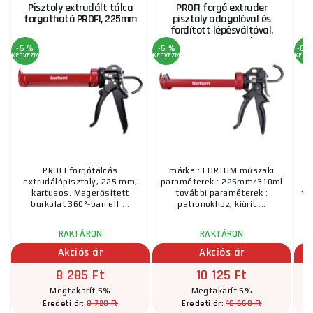
Pisztoly extrudált tálca
PROFI forgó extruder
forgatható PROFI, 225mm
pisztoly adagolóval és
fordított lépésváltóval,
225mm/310ml
-5 %
-5 %
-62
KEDVEZMÉNY
KEDVEZMÉNY
KEDV
PROFI forgótálcás
márka : FORTUM műszaki
extrudálópisztoly, 225 mm,
paraméterek : 225mm/310ml
kartusos. Megerősített
további paraméterek :
ta
burkolat 360°-ban elf ...
patronokhoz, kiürít ...
RAKTÁRON
RAKTÁRON
UT
Akciós ár
Akciós ár
8 285 Ft
10 125 Ft
Megtakarít 5%
Megtakarít 5%
8 720 Ft
10 660 Ft
Eredeti ár:
Eredeti ár: