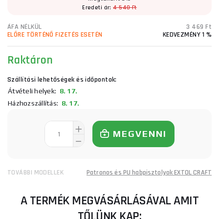
Eredeti ár:
4 540 Ft
ÁFA NÉLKÜL
3 469 Ft
ELŐRE TÖRTÉNŐ FIZETÉS ESETÉN
KEDVEZMÉNY 1 %
Raktáron
Szállítási lehetőségek és időpontok:
Átvételi helyek:
8. 17.
Házhozszállítás:
8. 17.
MEGVENNI
TOVÁBBI MODELLEK
Patronos és PU habpisztolyok EXTOL CRAFT
A TERMÉK MEGVÁSÁRLÁSÁVAL AMIT
TŐLÜNK KAP: