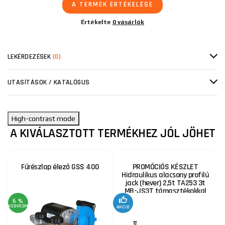
A TERMÉK ÉRTÉKELÉSE
Értékelte
0 vásárlók
LEKÉRDEZÉSEK
(0)
UTASÍTÁSOK / KATALÓGUS
High-contrast mode
A KIVÁLASZTOTT TERMÉKHEZ JÓL JÖHET
Fűrészlap élező GSS 400
PROMÓCIÓS KÉSZLET
Hidraulikus alacsony profilú
jack (hever) 2,5t TA253 3t
MB-JS3T támasztékokkal
6 %
KEDVEZMÉNY
AKCIÓ
A