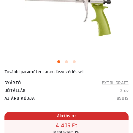
További paraméter : áram lásvezérléssel
GYÁRTÓ
EXTOL CRAFT
JÓTÁLLÁS
2 év
AZ ÁRU KÓDJA
85012
Akciós ár
4 405 Ft
Megtakarít 3%