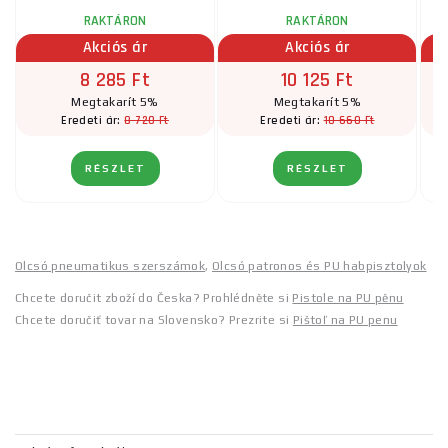
RAKTÁRON
RAKTÁRON
Akciós ár
Akciós ár
8 285 Ft
10 125 Ft
Megtakarít 5%
Megtakarít 5%
8 720 Ft
10 660 Ft
Eredeti ár:
Eredeti ár:
RÉSZLET
RÉSZLET
Olcsó pneumatikus szerszámok
,
Olcsó patronos és PU habpisztolyok
Chcete doručit zboží do Česka? Prohlédněte si
Pistole na PU pěnu
Chcete doručiť tovar na Slovensko? Prezrite si
Pištoľ na PU penu