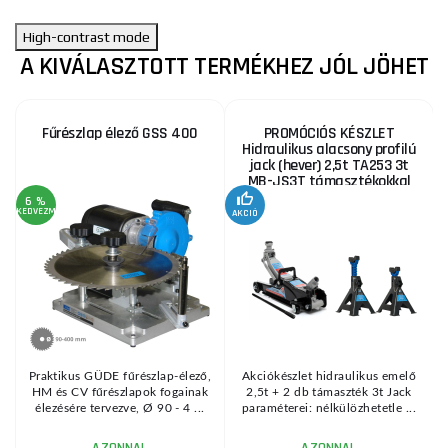
High-contrast mode
A KIVÁLASZTOTT TERMÉKHEZ JÓL JÖHET
Fűrészlap élező GSS 400
PROMÓCIÓS KÉSZLET
Hidraulikus alacsony profilú
jack (hever) 2,5t TA253 3t
MB-JS3T támasztékokkal
6 %
KEDVEZMÉNY
AKCIÓ
A
KE
Praktikus GÜDE fűrészlap-élező,
Akciókészlet hidraulikus emelő
HM és CV fűrészlapok fogainak
2,5t + 2 db támaszték 3t Jack
élezésére tervezve, Ø 90 - 4 ...
paraméterei: nélkülözhetetle ...