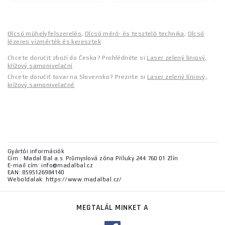
Olcsó műhelyfelszerelés
,
Olcsó mérő- és tesztelő technika
,
Olcsó
lézeres vízmérték és keresztek
Chcete doručit zboží do Česka? Prohlédněte si
Laser zelený liniový,
křížový samonivelační
Chcete doručiť tovar na Slovensko? Prezrite si
Laser zelený líniový,
krížový samonivelačné
Gyártói információk
Cím : Madal Bal a.s. Průmyslová zóna Příluky 244 760 01 Zlín
E-mail cím: info@madalbal.cz
EAN: 8595126984140
Weboldalak: https://www.madalbal.cz/
MEGTALÁL MINKET A