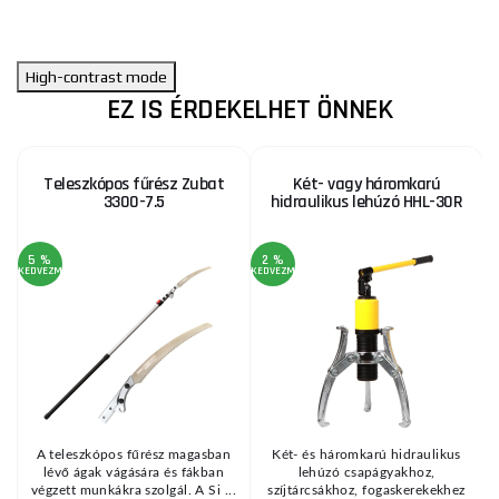
High-contrast mode
EZ IS ÉRDEKELHET ÖNNEK
Teleszkópos fűrész Zubat
Két- vagy háromkarú
3300-7.5
hidraulikus lehúzó HHL-30R
5 %
2 %
KEDVEZMÉNY
KEDVEZMÉNY
KE
ó
A teleszkópos fűrész magasban
Két- és háromkarú hidraulikus
lévő ágak vágására és fákban
lehúzó csapágyakhoz,
végzett munkákra szolgál. A Si ...
szíjtárcsákhoz, fogaskerekekhez