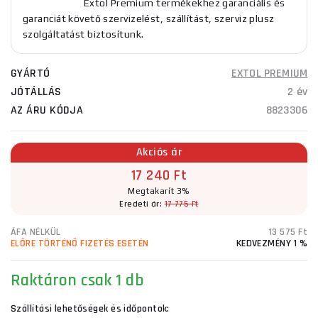
Extol Premium termékekhez garanciális és
garanciát követő szervizelést, szállítást, szerviz plusz
szolgáltatást biztosítunk.
GYÁRTÓ
EXTOL PREMIUM
JÓTÁLLÁS
2 év
AZ ÁRU KÓDJA
8823306
Akciós ár
17 240 Ft
Megtakarít 3%
Eredeti ár:
17 775 Ft
ÁFA NÉLKÜL
13 575 Ft
ELŐRE TÖRTÉNŐ FIZETÉS ESETÉN
KEDVEZMÉNY 1 %
Raktáron
csak 1 db
Szállítási lehetőségek és időpontok: