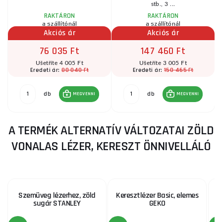
stb., 3 ...
RAKTÁRON
RAKTÁRON
a szállítónál
a szállítónál
Akciós ár
Akciós ár
76 035 Ft
147 460 Ft
Ušetříte 4 005 Ft
Ušetříte 3 005 Ft
80 040 Ft
150 465 Ft
Eredeti ár:
Eredeti ár:
db
db
MEGVENNI
MEGVENNI
A TERMÉK ALTERNATÍV VÁLTOZATAI ZÖLD
VONALAS LÉZER, KERESZT ÖNNIVELLÁLÓ
Szemüveg lézerhez, zöld
Keresztlézer Basic, elemes
sugár STANLEY
GEKO