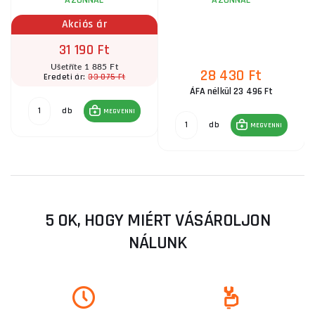
AZONNAL
AZONNAL
Akciós ár
31 190 Ft
Ušetříte 1 885 Ft
28 430 Ft
33 075 Ft
Eredeti ár:
ÁFA nélkül 23 496 Ft
db
MEGVENNI
db
MEGVENNI
5 OK, HOGY MIÉRT VÁSÁROLJON
NÁLUNK