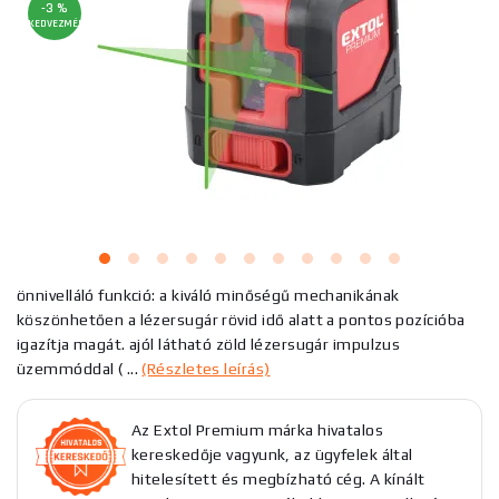
-3 %
KEDVEZMÉNY
önnivelláló funkció: a kiváló minőségű mechanikának
köszönhetően a lézersugár rövid idő alatt a pontos pozícióba
igazítja magát. ajól látható zöld lézersugár impulzus
üzemmóddal ( ...
(Részletes leírás)
Az Extol Premium márka hivatalos
kereskedője vagyunk, az ügyfelek által
hitelesített és megbízható cég. A kínált