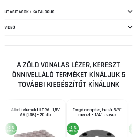
UTASÍTÁSOK / KATALÓGUS
VIDEÓ
A ZÖLD VONALAS LÉZER, KERESZT
ÖNNIVELLÁLÓ TERMÉKET KÍNÁLJUK 5
TOVÁBBI KIEGÉSZÍTŐT KÍNÁLUNK
Alkali elemek ULTRA , 1,5V
Forgó adapter, belső. 5/8"
AA (LR6) - 20 db
menet - 1/4" csavar
-3 %
-3 %
-3 
KEDVEZMÉNY
KEDVEZMÉNY
KEDV