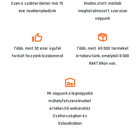
Ezen a szakterületen már 15
Kiválasztott márkák
éve tevékenykedünk
meghatalmazott szervizei
vagyunk
Több, mint 30 ezer ügyfél
Több, mint 40 000 terméket
fordult hozzánk bizalommal
értékesítünk, amelyből 8 000
RAKTÁRon van.
Mi vagyunk a legnagyobb
műhelyfelszereléseket
értékesítő webáruház
Csehországban és
Szlovákiában