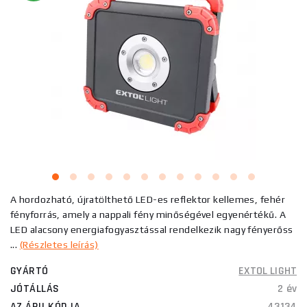
A hordozható, újratölthető LED-es reflektor kellemes, fehér
fényforrás, amely a nappali fény minőségével egyenértékű. A
LED alacsony energiafogyasztással rendelkezik nagy fényerőss
...
(Részletes leírás)
GYÁRTÓ
EXTOL LIGHT
JÓTÁLLÁS
2 év
AZ ÁRU KÓDJA
43134