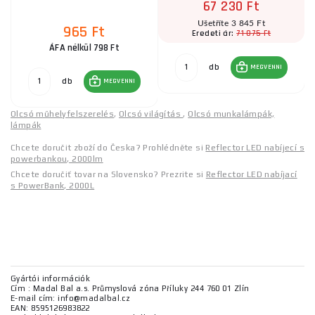
67 230 Ft
Ušetříte 3 845 Ft
965 Ft
71 075 Ft
Eredeti ár:
ÁFA nélkül 798 Ft
db
MEGVENNI
db
MEGVENNI
Olcsó műhelyfelszerelés
,
Olcsó világítás
,
Olcsó munkalámpák,
lámpák
Chcete doručit zboží do Česka? Prohlédněte si
Reflector LED nabíjecí s
powerbankou, 2000lm
Chcete doručiť tovar na Slovensko? Prezrite si
Reflector LED nabíjací
s PowerBank, 2000L
Gyártói információk
Cím : Madal Bal a.s. Průmyslová zóna Příluky 244 760 01 Zlín
E-mail cím: info@madalbal.cz
EAN: 8595126983822