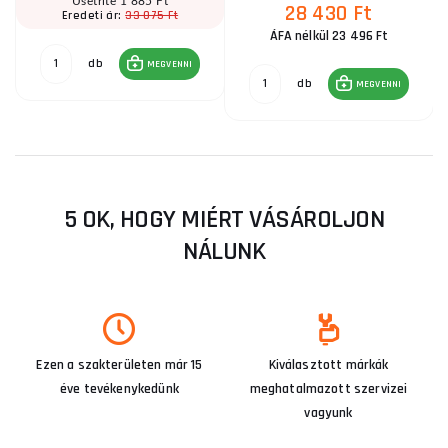
Ušetříte 1 885 Ft
28 430 Ft
33 075 Ft
Eredeti ár:
ÁFA nélkül 23 496 Ft
db
MEGVENNI
db
MEGVENNI
5 OK, HOGY MIÉRT VÁSÁROLJON
NÁLUNK
Ezen a szakterületen már 15
Kiválasztott márkák
éve tevékenykedünk
meghatalmazott szervizei
vagyunk