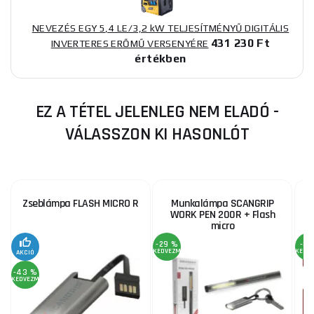
NEVEZÉS EGY 5,4 LE/3,2 kW TELJESÍTMÉNYŰ DIGITÁLIS
431 230 Ft
INVERTERES ERŐMŰ VERSENYÉRE
értékben
EZ A TÉTEL JELENLEG NEM ELADÓ -
VÁLASSZON KI HASONLÓT
Zseblámpa FLASH MICRO R
Munkalámpa SCANGRIP
WORK PEN 200R + Flash
micro
-29 %
-8 
KEDVEZMÉNY
KEDV
AKCIÓ
-43 %
KEDVEZMÉNY