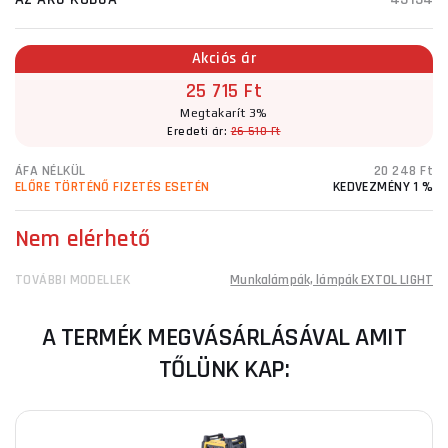
Akciós ár
25 715 Ft
Megtakarít 3%
Eredeti ár:
26 510 Ft
ÁFA NÉLKÜL
20 248 Ft
ELŐRE TÖRTÉNŐ FIZETÉS ESETÉN
KEDVEZMÉNY 1 %
Nem elérhető
TOVÁBBI MODELLEK
Munkalámpák, lámpák EXTOL LIGHT
A TERMÉK MEGVÁSÁRLÁSÁVAL AMIT
TŐLÜNK KAP: