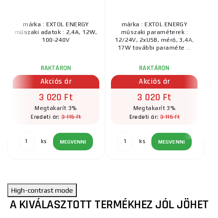
márka : EXTOL ENERGY
márka : EXTOL ENERGY
műszaki adatok : 2,4A, 12W,
műszaki paraméterek :
100-240V
12/24V, 2xUSB, mérő, 3,4A,
17W további paraméte ...
RAKTÁRON
RAKTÁRON
Akciós ár
Akciós ár
3 020 Ft
3 020 Ft
Megtakarít 3%
Megtakarít 3%
3 115 Ft
3 115 Ft
Eredeti ár:
Eredeti ár:
ks
ks
MEGVENNI
MEGVENNI
High-contrast mode
A KIVÁLASZTOTT TERMÉKHEZ JÓL JÖHET