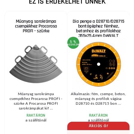
EZ IS ÉRDEKELHET ÖNNEK
Műanyag sarokrámpa
Dia penge a D28710/D28715
csempékhez Procarosa
bontógéphez fémhez,
PROFI - szürke
betonhoz és profilokhoz
355x25,4mm DeWALT
DT3752
5 %
KEDVEZMÉNY
a
Műanyag sarokrámpa
Alkalmazás: fém, csempe, beton,
csempékhez Procarosa PROFI -
műanyag és profilok vágása
szürke A Procarosa PROFI
D28710 és D28715 bon ...
sarokrámpákat kif ...
RAKTÁRON
RAKTÁRON
a szállítónál
a szállítónál
Akciós ár