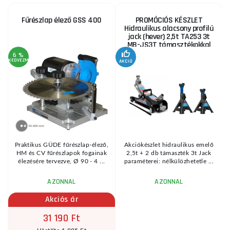
Fűrészlap élező GSS 400
PROMÓCIÓS KÉSZLET
Hidraulikus alacsony profilú
jack (hever) 2,5t TA253 3t
MB-JS3T támasztékokkal
6 %
KEDVEZMÉNY
AKCIÓ
A
KE
Praktikus GÜDE fűrészlap-élező,
Akciókészlet hidraulikus emelő
HM és CV fűrészlapok fogainak
2,5t + 2 db támaszték 3t Jack
élezésére tervezve, Ø 90 - 4 ...
paraméterei: nélkülözhetetle ...
AZONNAL
AZONNAL
Akciós ár
31 190 Ft