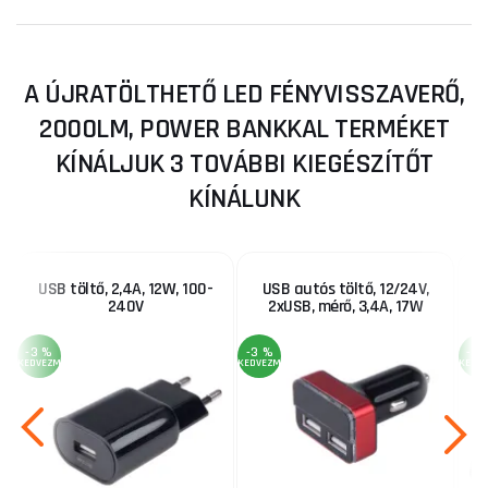
A ÚJRATÖLTHETŐ LED FÉNYVISSZAVERŐ,
2000LM, POWER BANKKAL TERMÉKET
KÍNÁLJUK 3 TOVÁBBI KIEGÉSZÍTŐT
KÍNÁLUNK
USB töltő, 2,4A, 12W, 100-
USB autós töltő, 12/24V,
240V
2xUSB, mérő, 3,4A, 17W
-3 %
-3 %
-3 
KEDVEZMÉNY
KEDVEZMÉNY
KEDV