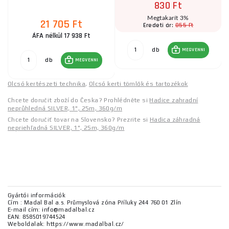
830 Ft
Megtakarít 3%
21 705 Ft
855 Ft
Eredeti ár:
ÁFA nélkül 17 938 Ft
db
MEGVENNI
db
MEGVENNI
Olcsó kertészeti technika
,
Olcsó kerti tömlők és tartozékok
Chcete doručit zboží do Česka? Prohlédněte si
Hadice zahradní
neprůhledná SILVER, 1", 25m, 360g/m
Chcete doručiť tovar na Slovensko? Prezrite si
Hadica záhradná
nepriehľadná SILVER, 1", 25m, 360g/m
Gyártói információk
Cím : Madal Bal a.s. Průmyslová zóna Příluky 244 760 01 Zlín
E-mail cím: info@madalbal.cz
EAN: 8585019744524
Weboldalak: https://www.madalbal.cz/