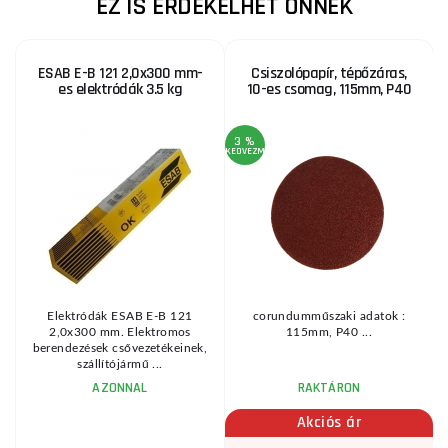
EZ IS ÉRDEKELHET ÖNNEK
ESAB E-B 121 2,0x300 mm-
Csiszolópapír, tépőzáras,
es elektródák 3.5 kg
10-es csomag, 115mm, P40
3 %
KEDVEZMÉNY
KE
Elektródák ESAB E-B 121
corundumműszaki adatok :
.
2,0x300 mm. Elektromos
115mm, P40 ...
berendezések csővezetékeinek,
szállítójármű ...
AZONNAL
RAKTÁRON
Akciós ár