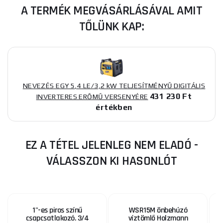
A TERMÉK MEGVÁSÁRLÁSÁVAL AMIT
TŐLÜNK KAP:
NEVEZÉS EGY 5,4 LE/3,2 kW TELJESÍTMÉNYŰ DIGITÁLIS
431 230 Ft
INVERTERES ERŐMŰ VERSENYÉRE
értékben
EZ A TÉTEL JELENLEG NEM ELADÓ -
VÁLASSZON KI HASONLÓT
1"-es piros színű
WSR15M önbehúzó
csapcsatlakozó. 3/4
víztömlő Holzmann