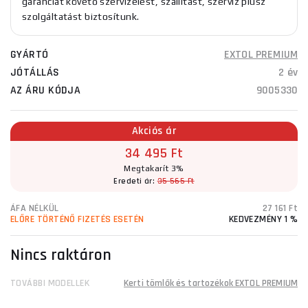
garanciát követő szervizelést, szállítást, szerviz plusz
szolgáltatást biztosítunk.
GYÁRTÓ
EXTOL PREMIUM
JÓTÁLLÁS
2 év
AZ ÁRU KÓDJA
9005330
Akciós ár
34 495 Ft
Megtakarít 3%
Eredeti ár:
35 565 Ft
ÁFA NÉLKÜL
27 161 Ft
ELŐRE TÖRTÉNŐ FIZETÉS ESETÉN
KEDVEZMÉNY 1 %
Nincs raktáron
TOVÁBBI MODELLEK
Kerti tömlők és tartozékok EXTOL PREMIUM