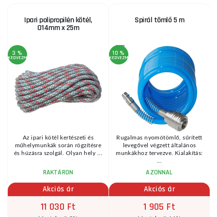
Ipari polipropilén kötél,
Spirál tömlő 5 m
O14mm x 25m
3 %
10 %
KEDVEZMÉNY
KEDVEZMÉNY
KE
Az ipari kötél kertészeti és
Rugalmas nyomótömlő, sűrített
műhelymunkák során rögzítésre
levegővel végzett általános
"
és húzásra szolgál. Olyan hely ...
munkákhoz tervezve. Kialakítás:
...
RAKTÁRON
AZONNAL
Akciós ár
Akciós ár
11 030 Ft
1 905 Ft