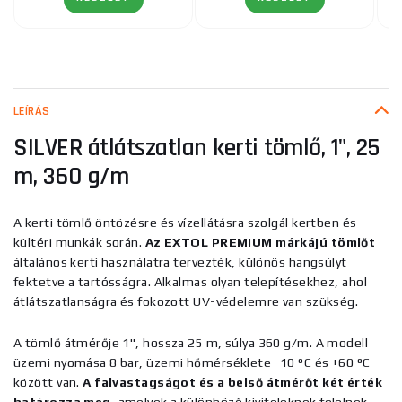
LEÍRÁS
SILVER átlátszatlan kerti tömlő, 1", 25
m, 360 g/m
A kerti tömlő öntözésre és vízellátásra szolgál kertben és
kültéri munkák során.
Az EXTOL PREMIUM márkájú tömlőt
általános kerti használatra tervezték, különös hangsúlyt
fektetve a tartósságra. Alkalmas olyan telepítésekhez, ahol
átlátszatlanságra és fokozott UV-védelemre van szükség.
A tömlő átmérője 1", hossza 25 m, súlya 360 g/m. A modell
üzemi nyomása 8 bar, üzemi hőmérséklete -10 °C és +60 °C
között van.
A falvastagságot és a belső átmérőt két érték