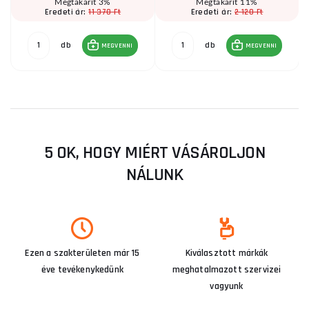
Megtakarít 3%
Megtakarít 11%
11 370 Ft
2 120 Ft
Eredeti ár:
Eredeti ár:
db
db
MEGVENNI
MEGVENNI
5 OK, HOGY MIÉRT VÁSÁROLJON
NÁLUNK
Ezen a szakterületen már 15
Kiválasztott márkák
éve tevékenykedünk
meghatalmazott szervizei
vagyunk