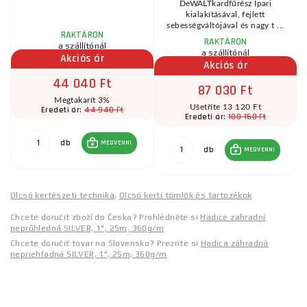
DeWALTkardfűrész Ipari
kialakításával, fejlett
sebességváltójával és nagy t ...
RAKTÁRON
RAKTÁRON
a szállítónál
a szállítónál
Akciós ár
Akciós ár
44 040 Ft
87 030 Ft
Megtakarít 3%
Ušetříte 13 120 Ft
44 940 Ft
Eredeti ár:
100 150 Ft
Eredeti ár:
db
MEGVENNI
db
MEGVENNI
Olcsó kertészeti technika
,
Olcsó kerti tömlők és tartozékok
Chcete doručit zboží do Česka? Prohlédněte si
Hadice zahradní
neprůhledná SILVER, 1", 25m, 360g/m
Chcete doručiť tovar na Slovensko? Prezrite si
Hadica záhradná
nepriehľadná SILVER, 1", 25m, 360g/m