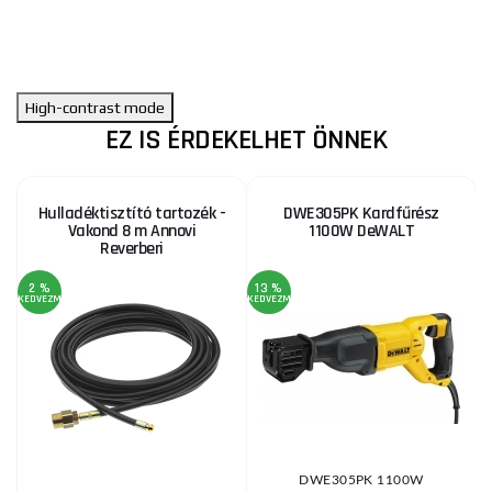
High-contrast mode
EZ IS ÉRDEKELHET ÖNNEK
Hulladéktisztító tartozék -
DWE305PK Kardfűrész
Vakond 8 m Annovi
1100W DeWALT
Reverberi
2 %
13 %
KEDVEZMÉNY
KEDVEZMÉNY
DWE305PK 1100W