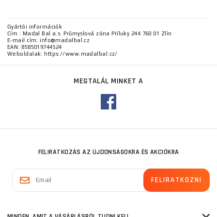
Gyártói információk
Cím : Madal Bal a.s. Průmyslová zóna Příluky 244 760 01 Zlín
E-mail cím: info@madalbal.cz
EAN: 8585019744524
Weboldalak: https://www.madalbal.cz/
MEGTALÁL MINKET A
FELIRATKOZÁS AZ ÚJDONSÁGOKRA ÉS AKCIÓKRA
MINDEN, AMIT A VÁSÁRLÁSRÓL TUDNI KELL