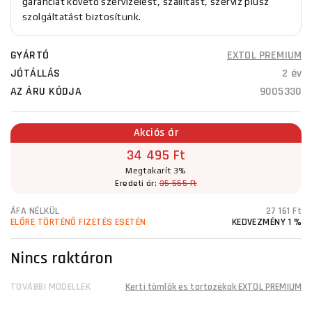
garanciát követő szervizelést, szállítást, szerviz plusz
szolgáltatást biztosítunk.
GYÁRTÓ
EXTOL PREMIUM
JÓTÁLLÁS
2 év
AZ ÁRU KÓDJA
9005330
Akciós ár
34 495 Ft
Megtakarít 3%
Eredeti ár:
35 565 Ft
ÁFA NÉLKÜL
27 161 Ft
ELŐRE TÖRTÉNŐ FIZETÉS ESETÉN
KEDVEZMÉNY 1 %
Nincs raktáron
TOVÁBBI MODELLEK
Kerti tömlők és tartozékok EXTOL PREMIUM