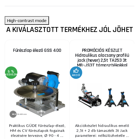
High-contrast mode
A KIVÁLASZTOTT TERMÉKHEZ JÓL JÖHET
Fűrészlap élező GSS 400
PROMÓCIÓS KÉSZLET
Hidraulikus alacsony profilú
jack (hever) 2,5t TA253 3t
MB-JS3T támasztékokkal
6 %
KEDVEZMÉNY
AKCIÓ
A
KE
Praktikus GÜDE fűrészlap-élező,
Akciókészlet hidraulikus emelő
HM és CV fűrészlapok fogainak
2,5t + 2 db támaszték 3t Jack
élezésére tervezve, Ø 90 - 4 ...
paraméterei: nélkülözhetetle ...