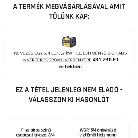
A TERMÉK MEGVÁSÁRLÁSÁVAL AMIT
TŐLÜNK KAP:
NEVEZÉS EGY 5,4 LE/3,2 kW TELJESÍTMÉNYŰ DIGITÁLIS
431 230 Ft
INVERTERES ERŐMŰ VERSENYÉRE
értékben
EZ A TÉTEL JELENLEG NEM ELADÓ -
VÁLASSZON KI HASONLÓT
1"-es piros színű
WSR15M önbehúzó
csapcsatlakozó. 3/4
víztömlő Holzmann