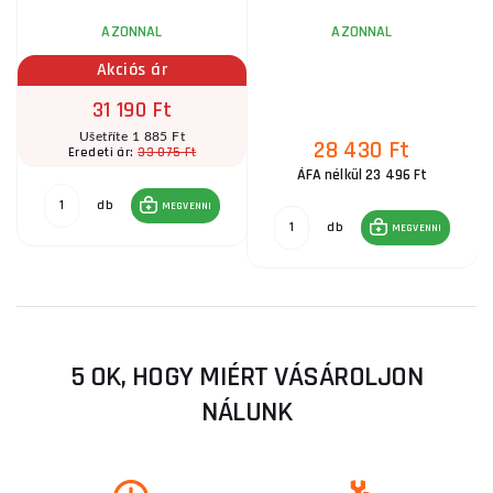
AZONNAL
AZONNAL
Akciós ár
31 190 Ft
Ušetříte 1 885 Ft
28 430 Ft
33 075 Ft
Eredeti ár:
ÁFA nélkül 23 496 Ft
db
MEGVENNI
db
MEGVENNI
5 OK, HOGY MIÉRT VÁSÁROLJON
NÁLUNK