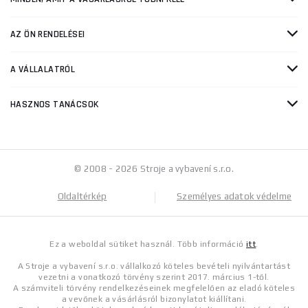
AZ ÖN RENDELÉSEI
A VÁLLALATRÓL
HASZNOS TANÁCSOK
© 2008 - 2026 Stroje a vybavení s.r.o.
Oldaltérkép
Személyes adatok védelme
Ez a weboldal sütiket használ. Több információ
itt
.
A Stroje a vybavení s.r.o. vállalkozó köteles bevételi nyilvántartást
vezetni a vonatkozó törvény szerint 2017. március 1-től.
A számviteli törvény rendelkezéseinek megfelelően az eladó köteles
a vevőnek a vásárlásról bizonylatot kiállítani.