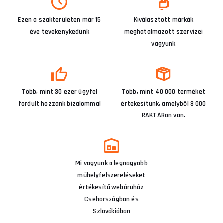
Ezen a szakterületen már 15
Kiválasztott márkák
éve tevékenykedünk
meghatalmazott szervizei
vagyunk
Több, mint 30 ezer ügyfél
Több, mint 40 000 terméket
fordult hozzánk bizalommal
értékesítünk, amelyből 8 000
RAKTÁRon van.
Mi vagyunk a legnagyobb
műhelyfelszereléseket
értékesítő webáruház
Csehországban és
Szlovákiában