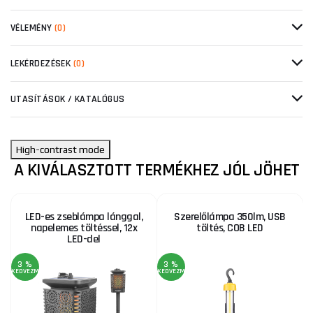
VÉLEMÉNY
(0)
LEKÉRDEZÉSEK
(0)
UTASÍTÁSOK / KATALÓGUS
High-contrast mode
A KIVÁLASZTOTT TERMÉKHEZ JÓL JÖHET
LED-es zseblámpa lánggal,
Szerelőlámpa 350lm, USB
napelemes töltéssel, 12x
töltés, COB LED
LED-del
3 %
3 %
KEDVEZMÉNY
KEDVEZMÉNY
KE