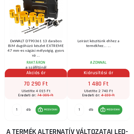
fe
DeWALT DT90361 13 darabos
Leírást készítünk ehhez a
BiM dugóhúzó készlet EXTREME
termékhez... ...
47 mm-es vágási mélységig, gyors
vá ...
RAKTÁRON
AZONNAL
a szállítónál
Akciós ár
Kiárusítási ár
70 290 Ft
1 480 Ft
Ušetříte 4 015 Ft
Ušetříte 2 740 Ft
74 305 Ft
4 220 Ft
Eredeti ár:
Eredeti ár:
db
db
MEGVENNI
MEGVENNI
A TERMÉK ALTERNATÍV VÁLTOZATAI LED-