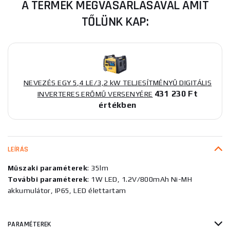
A TERMÉK MEGVÁSÁRLÁSÁVAL AMIT
TŐLÜNK KAP:
NEVEZÉS EGY 5,4 LE/3,2 kW TELJESÍTMÉNYŰ DIGITÁLIS
431 230 Ft
INVERTERES ERŐMŰ VERSENYÉRE
értékben
LEÍRÁS
Műszaki paraméterek
: 35lm
További paraméterek
: 1W LED, 1.2V/800mAh Ni-MH
akkumulátor, IP65, LED élettartam
PARAMÉTEREK