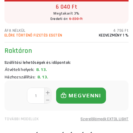
6 040 Ft
Megtakarít 3%
Eredeti ár:
6 230 Ft
ÁFA NÉLKÜL
4 756 Ft
ELŐRE TÖRTÉNŐ FIZETÉS ESETÉN
KEDVEZMÉNY 1 %
Raktáron
Szállítási lehetőségek és időpontok:
Átvételi helyek:
8. 13.
Házhozszállítás:
8. 13.
MEGVENNI
TOVÁBBI MODELLEK
Szerelőlámpák EXTOL LIGHT