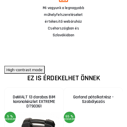
Mi vagyunk a legnagyobb
műhelyfelszereléseket
értékesítő webáruház
Csehországban és
Szlovákiában
High-contrast mode
EZ IS ÉRDEKELHET ÖNNEK
DeWALT 13 darabos BiM
Garland pótalkatrész -
koronakészlet EXTREME
Szabályozás
DT90361
5 %
65 %
3
KEDVEZMÉNY
KEDVEZMÉNY
KE