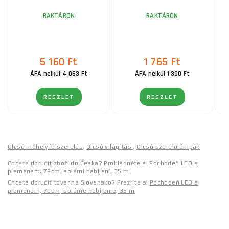
RAKTÁRON
RAKTÁRON
5 160 Ft
1 765 Ft
ÁFA nélkül 4 063 Ft
ÁFA nélkül 1 390 Ft
RÉSZLET
RÉSZLET
Olcsó műhelyfelszerelés
,
Olcsó világítás
,
Olcsó szerelőlámpák
Chcete doručit zboží do Česka? Prohlédněte si
Pochodeň LED s
plamenem, 79cm, solární nabíjení, 35lm
Chcete doručiť tovar na Slovensko? Prezrite si
Pochodeň LED s
plameňom, 79cm, solárne nabíjanie, 35lm