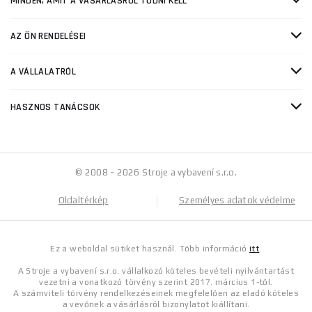
MINDEN, AMIT A VÁSÁRLÁSRÓL TUDNI KELL
AZ ÖN RENDELÉSEI
A VÁLLALATRÓL
HASZNOS TANÁCSOK
© 2008 - 2026 Stroje a vybavení s.r.o.
Oldaltérkép
Személyes adatok védelme
Ez a weboldal sütiket használ. Több információ
itt
.
A Stroje a vybavení s.r.o. vállalkozó köteles bevételi nyilvántartást
vezetni a vonatkozó törvény szerint 2017. március 1-től.
A számviteli törvény rendelkezéseinek megfelelően az eladó köteles
a vevőnek a vásárlásról bizonylatot kiállítani.