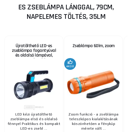
ES ZSEBLÁMPA LÁNGGAL, 79CM,
NAPELEMES TÖLTÉS, 35LM
Újratölthető LED-es
Zseblámpa 60lm, zoom
zseblámpa fogantyúval
és oldalsó lámpával,
150+100lm, Li-ion
AKCIÓ
LED kézi újratölthető
Zoom funkció - a zseblámpa
Zs
zseblámpa első és oldalsó
teleszkópos kialakításának
, 
fénnyel Praktikus és kompakt
köszönhetően a fénykúp
LED-es zsebl ...
mérete vált ...