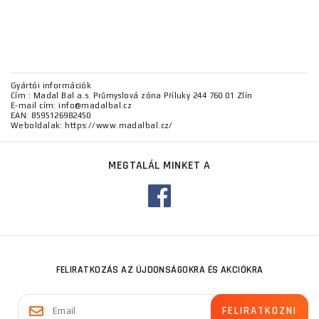
Gyártói információk
Cím : Madal Bal a.s. Průmyslová zóna Příluky 244 760 01 Zlín
E-mail cím: info@madalbal.cz
EAN: 8595126982450
Weboldalak: https://www.madalbal.cz/
MEGTALÁL MINKET A
FELIRATKOZÁS AZ ÚJDONSÁGOKRA ÉS AKCIÓKRA