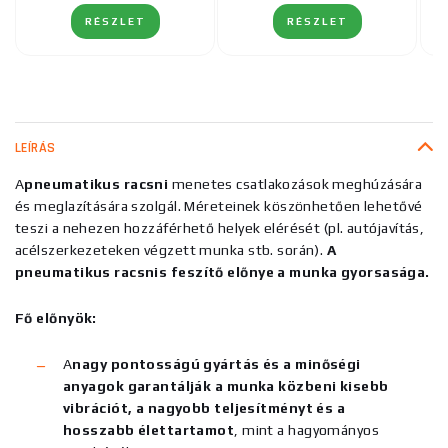
RÉSZLET
RÉSZLET
LEÍRÁS
A
pneumatikus racsni
menetes csatlakozások meghúzására
és meglazítására szolgál. Méreteinek köszönhetően lehetővé
teszi a nehezen hozzáférhető helyek elérését (pl. autójavítás,
acélszerkezeteken végzett munka stb. során).
A
pneumatikus racsnis feszítő előnye a munka gyorsasága.
Fő előnyök:
A
nagy pontosságú gyártás és a minőségi
anyagok garantálják a munka közbeni kisebb
vibrációt, a nagyobb teljesítményt és a
hosszabb élettartamot
, mint a hagyományos