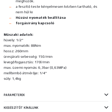
meghúzók.
a feszítő teste kényelmesen kézben tartható, és
nem hűl ki
Húzási nyomaték beállítása
forgásirány kapcsoló
Műszaki adatok:
hüvely: 1/2"
max. nyomaték: 88Nm
hossz: 260mm
üresjárati sebesség: 150/min
levegőfogyasztás: 170l/min
max. üzemi nyomás: 6,3bar (0,63MPa)
mellbimbó átmérője: 1/4"
súly: 1,4kg
PARAMÉTEREK
KIEGÉSZÍTŐT KÍNÁLUNK