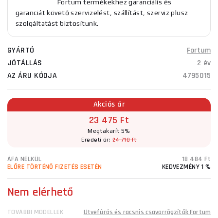
Fortum termékekhez garanciális és
garanciát követő szervizelést, szállítást, szerviz plusz
szolgáltatást biztosítunk.
GYÁRTÓ
Fortum
JÓTÁLLÁS
2 év
AZ ÁRU KÓDJA
4795015
Akciós ár
23 475 Ft
Megtakarít 5%
Eredeti ár:
24 710 Ft
ÁFA NÉLKÜL
18 484 Ft
ELŐRE TÖRTÉNŐ FIZETÉS ESETÉN
KEDVEZMÉNY 1 %
Nem elérhető
TOVÁBBI MODELLEK
Ütvefúrós és racsnis csavarrögzítők Fortum