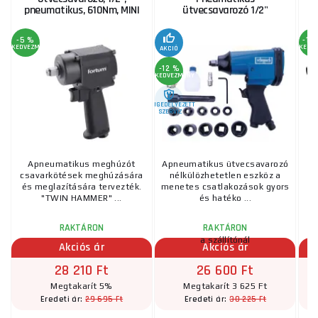
pneumatikus, 610Nm, MINI
ütvecsavarozó 1/2"
-5 %
-12
KEDVEZMÉNY
KEDV
AKCIÓ
-12 %
KEDVEZMÉNY
ENGEDÉLYEZETT
SZERVIZ
Apneumatikus meghúzót
Apneumatikus ütvecsavarozó
csavarkötések meghúzására
nélkülözhetetlen eszköz a
pn
és meglazítására tervezték.
menetes csatlakozások gyors
"TWIN HAMMER" ...
és hatéko ...
RAKTÁRON
RAKTÁRON
a szállítónál
Akciós ár
Akciós ár
28 210 Ft
26 600 Ft
Megtakarít 5%
Megtakarít 3 625 Ft
29 695 Ft
30 225 Ft
Eredeti ár:
Eredeti ár: