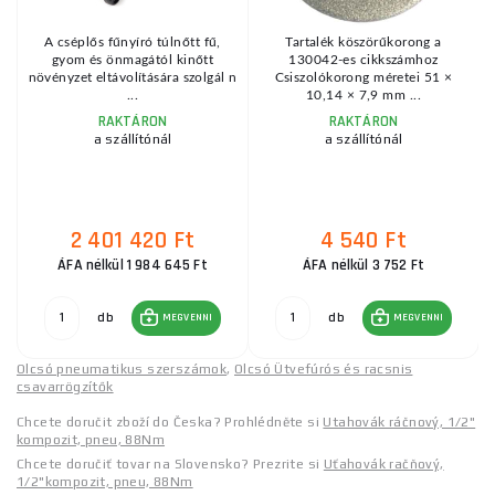
k
A cséplős fűnyíró túlnőtt fű,
Tartalék köszörűkorong a
gyom és önmagától kinőtt
130042-es cikkszámhoz
növényzet eltávolítására szolgál n
Csiszolókorong méretei 51 ×
...
10,14 × 7,9 mm ...
RAKTÁRON
RAKTÁRON
a szállítónál
a szállítónál
2 401 420 Ft
4 540 Ft
ÁFA nélkül 1 984 645 Ft
ÁFA nélkül 3 752 Ft
db
db
MEGVENNI
MEGVENNI
Olcsó pneumatikus szerszámok
,
Olcsó Ütvefúrós és racsnis
csavarrögzítők
Chcete doručit zboží do Česka? Prohlédněte si
Utahovák ráčnový, 1/2"
kompozit, pneu, 88Nm
Chcete doručiť tovar na Slovensko? Prezrite si
Uťahovák račňový,
1/2"kompozit, pneu, 88Nm