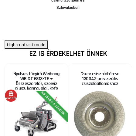
Csehországban és
Szlovákiában
High-contrast mode
EZ IS ÉRDEKELHET ÖNNEK
Nyelves fűnyíró Weibang
Csere csiszolótárcsa
WB GT 6813-TE +
130042 univerzális
Összeszerelés, szerviz
csiszolóállomáshoz
plusz, kanna, olaj, kefe
INGYENES AJÁNDÉK
AJÁNDÉK