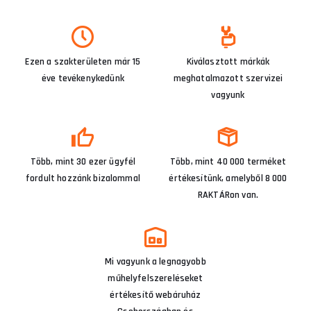
Ezen a szakterületen már 15
Kiválasztott márkák
éve tevékenykedünk
meghatalmazott szervizei
vagyunk
Több, mint 30 ezer ügyfél
Több, mint 40 000 terméket
fordult hozzánk bizalommal
értékesítünk, amelyből 8 000
RAKTÁRon van.
Mi vagyunk a legnagyobb
műhelyfelszereléseket
értékesítő webáruház