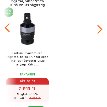
rögzítés, belső 1/2"-tól
külső 1/2"-es négyzetig,
CrMo
-5 %
KEDVEZMÉNY
Fortum ütközőcsukló
rögzítés, belső 1/2"-tól külső
1/2"-es négyzetig, CrMo
anyaga: CrMo ...
RAKTÁRON
Akciós ár
3 890 Ft
Megtakarít 5%
4 095 Ft
Eredeti ár: