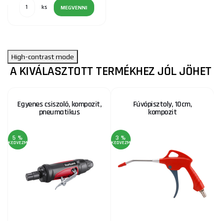
ks
MEGVENNI
High-contrast mode
A KIVÁLASZTOTT TERMÉKHEZ JÓL JÖHET
Egyenes csiszoló, kompozit,
Fúvópisztoly, 10cm,
pneumatikus
kompozit
5 %
3 %
KEDVEZMÉNY
KEDVEZMÉNY
KE