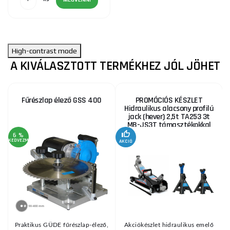
High-contrast mode
A KIVÁLASZTOTT TERMÉKHEZ JÓL JÖHET
Fűrészlap élező GSS 400
PROMÓCIÓS KÉSZLET
Hidraulikus alacsony profilú
jack (hever) 2,5t TA253 3t
MB-JS3T támasztékokkal
6 %
KEDVEZMÉNY
AKCIÓ
A
KE
Praktikus GÜDE fűrészlap-élező,
Akciókészlet hidraulikus emelő