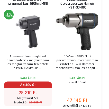
pneumatikus, 610Nm, MINI
ütvecsavarozó Hymair
ü
NST-3040C
1
-5 %
KEDVEZMÉNY
Apneumatikus meghúzót
3/4"-os (1085 Nm)
csavarkötések meghúzására
pneumatikus ütvecsavarozó
elé
és meglazítására tervezték.
erőteljes Twin Hammer
ak
"TWIN HAMMER" ...
mechanizmussal és beépít ...
RAKTÁRON
RAKTÁRON
a szállítónál
Akciós ár
28 210 Ft
Megtakarít 5%
47 145 Ft
29 695 Ft
Eredeti ár:
ÁFA nélkül 37 122 Ft