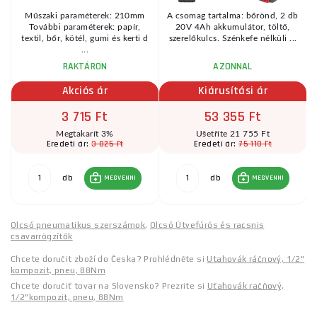
Műszaki paraméterek: 210mm
A csomag tartalma: bőrönd, 2 db
További paraméterek: papír,
20V 4Ah akkumulátor, töltő,
textil, bőr, kötél, gumi és kerti d
szerelőkulcs. Szénkefe nélküli ...
...
RAKTÁRON
AZONNAL
Akciós ár
Kiárusítási ár
3 715 Ft
53 355 Ft
Megtakarít 3%
Ušetříte 21 755 Ft
3 825 Ft
75 110 Ft
Eredeti ár:
Eredeti ár:
db
db
MEGVENNI
MEGVENNI
Olcsó pneumatikus szerszámok
,
Olcsó Ütvefúrós és racsnis
csavarrögzítők
Chcete doručit zboží do Česka? Prohlédněte si
Utahovák ráčnový, 1/2"
kompozit, pneu, 88Nm
Chcete doručiť tovar na Slovensko? Prezrite si
Uťahovák račňový,
1/2"kompozit, pneu, 88Nm