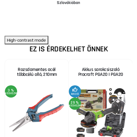
Szlovákiában
High-contrast mode
EZ IS ÉRDEKELHET ÖNNEK
Rozsdamentes acél
Akkus sarokcsiszoló
többcélú olló, 210mm
Procraft PGA20 | PGA20
3 %
KEDVEZMÉNY
KE
AKCIÓ
29 %
KEDVEZMÉNY