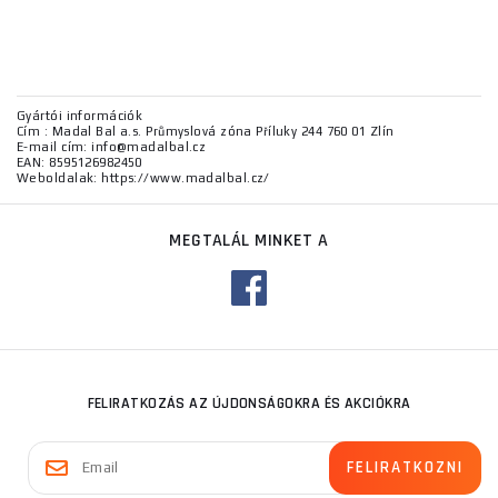
Gyártói információk
Cím : Madal Bal a.s. Průmyslová zóna Příluky 244 760 01 Zlín
E-mail cím: info@madalbal.cz
EAN: 8595126982450
Weboldalak: https://www.madalbal.cz/
MEGTALÁL MINKET A
FELIRATKOZÁS AZ ÚJDONSÁGOKRA ÉS AKCIÓKRA