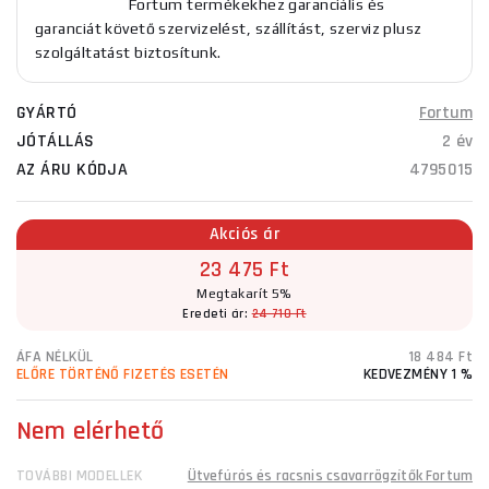
Fortum termékekhez garanciális és
garanciát követő szervizelést, szállítást, szerviz plusz
szolgáltatást biztosítunk.
GYÁRTÓ
Fortum
JÓTÁLLÁS
2 év
AZ ÁRU KÓDJA
4795015
Akciós ár
23 475 Ft
Megtakarít 5%
Eredeti ár:
24 710 Ft
ÁFA NÉLKÜL
18 484 Ft
ELŐRE TÖRTÉNŐ FIZETÉS ESETÉN
KEDVEZMÉNY 1 %
Nem elérhető
TOVÁBBI MODELLEK
Ütvefúrós és racsnis csavarrögzítők Fortum