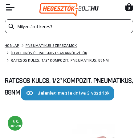
0
HONLAP
PNEUMATIKUS SZERSZÁMOK
ÜTVEFÚRÓS ÉS RACSNIS CSAVARRÖGZÍTŐK
RATCSOS KULCS, 1/2" KOMPOZIT, PNEUMATIKUS, 88NM
RATCSOS KULCS, 1/2" KOMPOZIT, PNEUMATIKUS,
88NM
Jelenleg megtekintve 2 vásárlók
-5 %
KEDVEZMÉNY