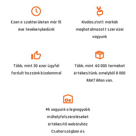
Ezen a szakterületen már 15
Kiválasztott márkák
éve tevékenykedünk
meghatalmazott szervizei
vagyunk
Több, mint 30 ezer ügyfél
Több, mint 40 000 terméket
fordult hozzánk bizalommal
értékesítünk, amelyből 8 000
RAKTÁRon van.
Mi vagyunk a legnagyobb
műhelyfelszereléseket
értékesítő webáruház
Csehországban és