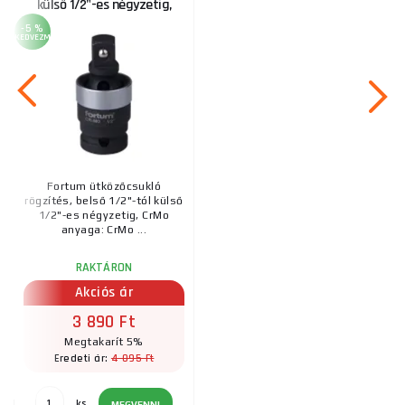
külső 1/2"-es négyzetig,
CrMo
-5 %
KEDVEZMÉNY
Fortum ütközőcsukló
rögzítés, belső 1/2"-tól külső
1/2"-es négyzetig, CrMo
anyaga: CrMo ...
RAKTÁRON
Akciós ár
3 890 Ft
Megtakarít 5%
4 095 Ft
Eredeti ár:
ks
MEGVENNI