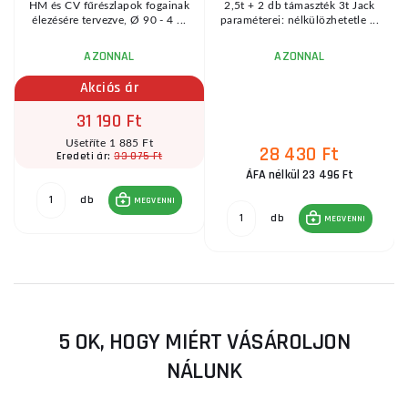
HM és CV fűrészlapok fogainak
2,5t + 2 db támaszték 3t Jack
élezésére tervezve, Ø 90 - 4 ...
paraméterei: nélkülözhetetle ...
AZONNAL
AZONNAL
Akciós ár
31 190 Ft
Ušetříte 1 885 Ft
28 430 Ft
33 075 Ft
Eredeti ár:
ÁFA nélkül 23 496 Ft
db
MEGVENNI
db
MEGVENNI
5 OK, HOGY MIÉRT VÁSÁROLJON
NÁLUNK