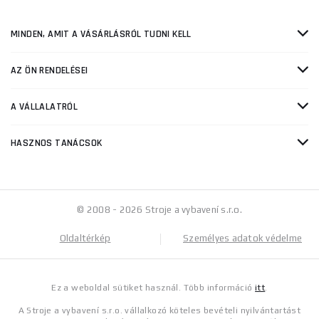
MINDEN, AMIT A VÁSÁRLÁSRÓL TUDNI KELL
AZ ÖN RENDELÉSEI
A VÁLLALATRÓL
HASZNOS TANÁCSOK
© 2008 - 2026 Stroje a vybavení s.r.o.
Oldaltérkép
Személyes adatok védelme
Ez a weboldal sütiket használ. Több információ
itt
.
A Stroje a vybavení s.r.o. vállalkozó köteles bevételi nyilvántartást